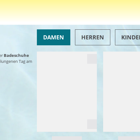
DAMEN
HERREN
KINDE
er
Badeschuhe
gelungenen Tag am