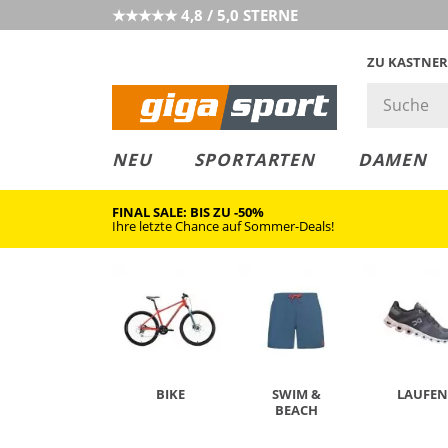
★★★★★ 4,8 / 5,0 STERNE
ZU KASTNER
MUST-HAVE
PREIS & WERT
SALE
NEU
SPORTARTEN
DAMEN
FINAL SALE: BIS ZU -50%
Ihre letzte Chance auf Sommer-Deals!
BIKE
SWIM &
LAUFEN
BEACH