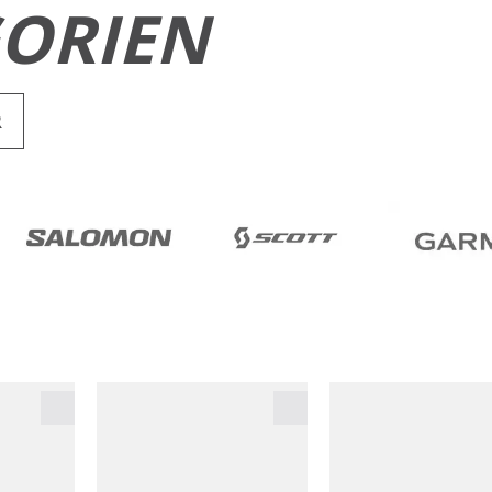
ORIEN
R
RUN