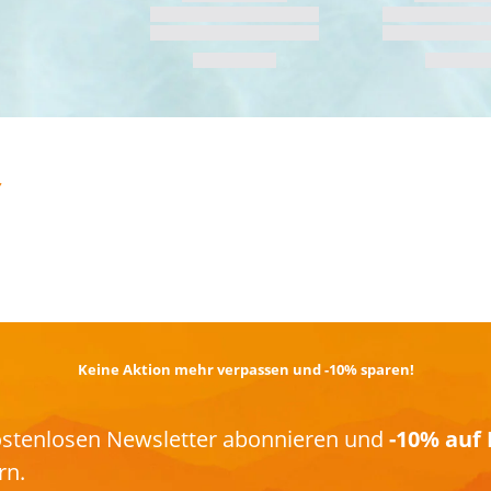
TRAIL­RUNNING
Keine Aktion mehr verpassen und -10% sparen!
kostenlosen Newsletter abonnieren und
-10% auf 
rn.