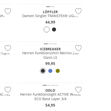
LÖFFLER
GHT
Damen Singlet TRANSTEX® LIGHT
44,99
Merino
ICEBREAKER
 Light
Herren Funktionsshirt Merino 200
Oasis LS
99,95
Nachhaltig
ODLO
ACTIVE
Herren Funktionstight ACTIVE WARM
ECO Base Layer 3/4
54,95