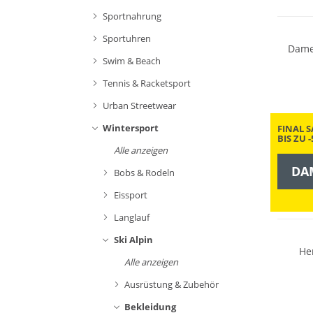
Nachhal
Sportnahrung
Sportuhren
Dame
Swim & Beach
Tennis & Racketsport
Urban Streetwear
Wintersport
FINAL S
BIS ZU 
Alle anzeigen
DA
Bobs & Rodeln
Eissport
Langlauf
Ski Alpin
He
Alle anzeigen
Ausrüstung & Zubehör
Bekleidung
Merino