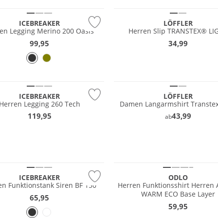
ICEBREAKER
LÖFFLER
en Legging Merino 200 Oasis
Herren Slip TRANSTEX® LI
99,95
34,99
ICEBREAKER
LÖFFLER
Herren Legging 260 Tech
Damen Langarmshirt Transtex
119,95
43,99
ab
Nachhaltig
ICEBREAKER
ODLO
n Funktionstank Siren BF 150
Herren Funktionsshirt Herren 
WARM ECO Base Layer
65,95
59,95