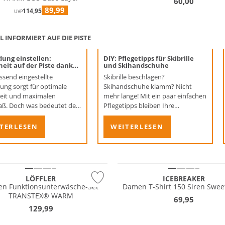
60,00
89,99
114,95
UVP
 INFORMIERT AUF DIE PISTE
dung einstellen:
DIY: Pflegetipps für Skibrille
heit auf der Piste dank
und Skihandschuhe
gem Z‑Wert
ssend eingestellte
Skibrille beschlagen?
ung sorgt für optimale
Skihandschuhe klamm? Nicht
heit und maximalen
mehr lange! Mit ein paar einfachen
aß. Doch was bedeutet der
Pflegetipps bleiben Ihre
eigentlich und warum ist er
Lieblingsbegleiter für die Piste in
tig? Wir haben die Details!
Topform. Wir verraten, wie’s
TERLESEN
WEITERLESEN
gelingt.
 Wert
tig
Merino
LÖFFLER
ICEBREAKER
n Funktionsunterwäsche-Set
Damen T-Shirt 150 Siren Swee
TRANSTEX® WARM
69,95
129,99