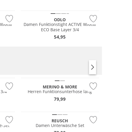
Nachhaltig
ODLO
E WARM
Damen Funktionstight ACTIVE WARM
ECO Base Layer 3/4
54,95
Merino
Nachhaltig
MERINO & MORE
 3/4
Herren Funktionsunterhose lang
79,99
Preis & Wert
REUSCH
e-Set
Damen Unterwäsche Set