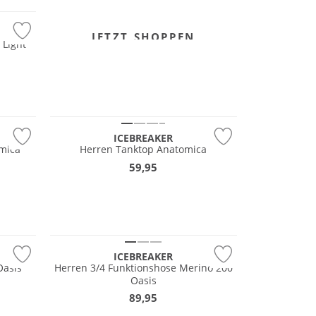
JETZT SHOPPEN
 Light
Merino
ICEBREAKER
omica
Herren Tanktop Anatomica
59,95
Merino
ICEBREAKER
Oasis
Herren 3/4 Funktionshose Merino 200
Oasis
89,95