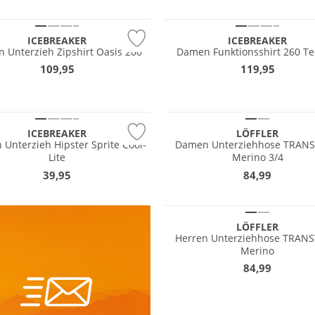
Merino
ICEBREAKER
ICEBREAKER
n Unterzieh Zipshirt Oasis 200
Damen Funktionsshirt 260 Te
109,95
119,95
Merino
Nachhaltig
ICEBREAKER
LÖFFLER
Unterzieh Hipster Sprite Cool-
Damen Unterziehhose TRAN
Lite
Merino 3/4
Merino
39,95
84,99
Nachhaltig
LÖFFLER
Herren Unterziehhose TRAN
Merino
84,99