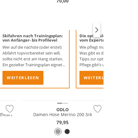
70,00
Skifahren nach Trainingsplan:
Die optimale Skischuh-Pflege
von Anfänger- bis Profilevel
vom Experten erklärt!
Wer auf die nächste (oder erste!)
Wie pflegt man Skischuhe richti
Abfahrt topvorbereitet sein will,
Was gibt es dabei zu beachten?
sollte nicht erst am Hang starten.
Tipps zur optimalen Skischuh-
Ein gezielter Trainingsplan eignet
Pflege gibt’s vom Experten Robe
sich da schon besser – und sorgt
Gerzabek – gleich nachlesen!
dafür, dass Sie sicher, fit und ohne
WEITERLESEN
WEITERLESEN
Muskelkater in die Skisaison
Merino
starten. Ob Anfänger*in oder
Profi: Mit dem richtigen Workout
Nachhaltig
holen Sie das Beste aus sich
heraus. Und wir zeigen Ihnen, wie
ODLO
das gelingt.
theart
Damen Hose Merino 200 3/4
79,95