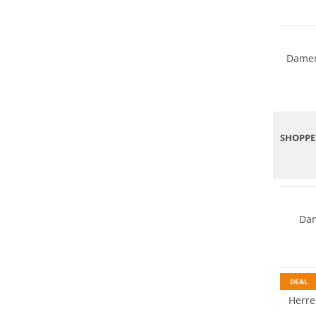
Nachhal
Damen
SHOPPEN
Merino
Nachhal
Dam
Preis &
Nachhal
DEAL
Herre