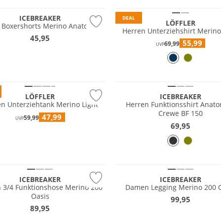
ICEBREAKER
DEAL
LÖFFLER
 Boxershorts Merino Anatomica
Herren Unterziehshirt Merino
45,95
55,99
69,99
UVP
tig
Merino
LÖFFLER
ICEBREAKER
n Unterziehtank Merino Light
Herren Funktionsshirt Anat
Crewe BF 150
47,99
59,99
UVP
69,95
Merino
ICEBREAKER
ICEBREAKER
3/4 Funktionshose Merino 200
Damen Legging Merino 200 
Oasis
99,95
89,95