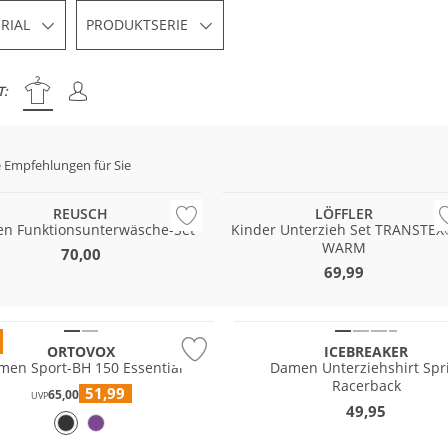
RIAL
PRODUKTSERIE
T:
 Empfehlungen für Sie
 & Wert
Nachhaltig
REUSCH
LÖFFLER
en Funktionsunterwäsche-Set
Kinder Unterzieh Set TRANSTE
WARM
70,00
69,99
tig
Merino
ORTOVOX
ICEBREAKER
men Sport-BH 150 Essential
Damen Unterziehshirt Spr
Racerback
51,99
65,00
UVP
49,95