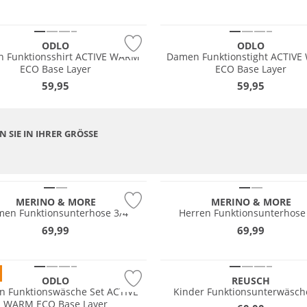
tig
Nachhaltig
ODLO
ODLO
 Funktionsshirt ACTIVE WARM
Damen Funktionstight ACTIV
ECO Base Layer
ECO Base Layer
59,95
59,95
 SIE IN IHRER GRÖSSE
Merino
tig
Nachhaltig
MERINO & MORE
MERINO & MORE
en Funktionsunterhose 3/4
Herren Funktionsunterhose
 Wert
69,99
69,99
tig
Preis & Wert
ODLO
REUSCH
n Funktionswäsche Set ACTIVE
Kinder Funktionsunterwäsch
WARM ECO Base Layer