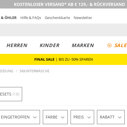
KOSTENLOSER VERSAND* AB € 129,- & RÜCKVERSAND
 & ÖHLER
Hilfe & FAQs
Geschenkkarte
Newsletter
HERREN
KINDER
MARKEN
SALE
FINAL SALE
|
BIS ZU -50% SPAREN
LEIDUNG
SKIUNTERWÄSCHE
ESETS
(18)
 EINGETROFFEN
FARBE
PREIS
RABATT