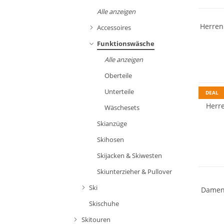
Alle anzeigen
Herren
Accessoires
Funktionswäsche
Merino
Alle anzeigen
Nachhal
Oberteile
Unterteile
DEAL
Herre
Wäschesets
Skianzüge
Skihosen
Skijacken & Skiwesten
Merino
Skiunterzieher & Pullover
Ski
Damen 
Skischuhe
Skitouren
Merino