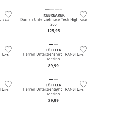
Merino
ICEBREAKER
ch LS
Damen Unterziehhose Tech High Rise
260
Merino
125,95
Nachhaltig
LÖFFLER
STEX®
Herren Unterziehshirt TRANSTEX®
Merino
Merino
89,99
Nachhaltig
LÖFFLER
STEX®
Herren Unterziehtight TRANSTEX®
Merino
89,99