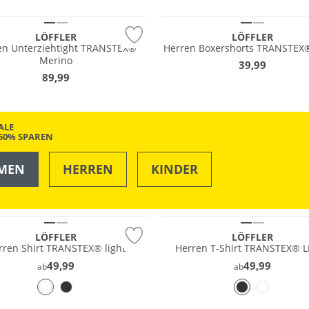
tig
LÖFFLER
LÖFFLER
n Unterziehtight TRANSTEX®
Herren Boxershorts TRANSTEX
Merino
39,99
89,99
ALE
-50% SPAREN
MEN
HERREN
KINDER
OUTDOOR
SWIM & BEACH
Große Größen
LÖFFLER
LÖFFLER
rren Shirt TRANSTEX® light
Herren T-Shirt TRANSTEX® 
49,99
49,99
ab
ab
Merino
Nachhaltig