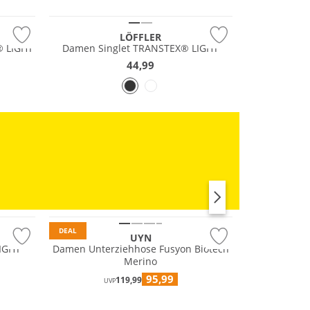
LÖFFLER
® LIGHT
Damen Singlet TRANSTEX® LIGHT
44,99
Merino
RUN
Nachhaltig
DEAL
UYN
LIGHT
Damen Unterziehhose Fusyon Biotech
Merino
95,99
119,99
UVP