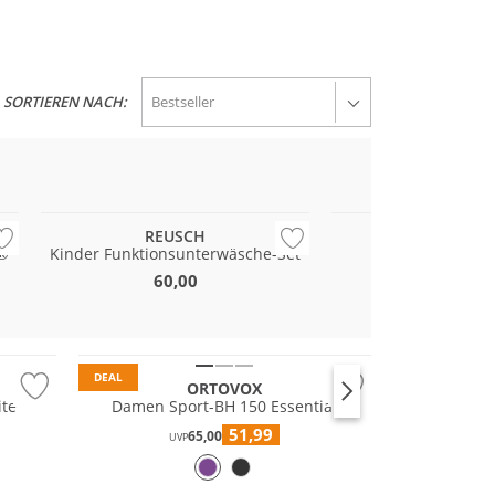
SORTIEREN NACH:
Preis & Wert
Preis & Wert
REUSCH
REUSC
X®
Kinder Funktionsunterwäsche-Set
Damen Unterwä
60,00
70,00
Merino
Nachhaltig
DEAL
ORTOVOX
ite
Damen Sport-BH 150 Essential
51,99
65,00
UVP