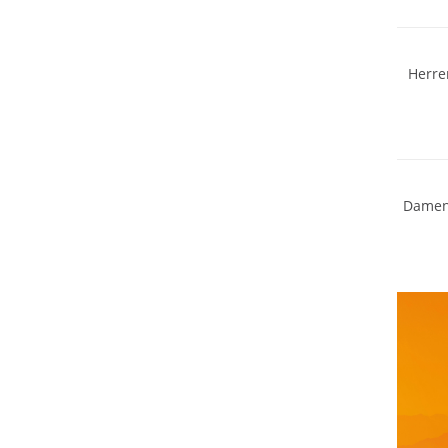
Merino
Herre
Merino
Damen 