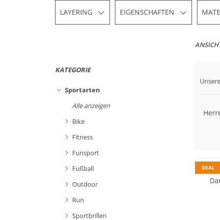
LAYERING
EIGENSCHAFTEN
MATE
ANSICH
KATEGORIE
Unsere
Preis
Sportarten
Alle anzeigen
Herr
Bike
Merino
Fitness
Nachhal
Funsport
DEAL
Fußball
Da
Outdoor
Run
Merino
Sportbrillen