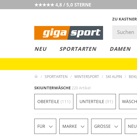
★★★★★ 4,8 / 5,0 STERNE
ZU KASTNER
MUST-HAVE
PREIS & WERT
SALE
NEU
SPORTARTEN
DAMEN
SPORTARTEN
WINTERSPORT
SKI ALPIN
BEK
SKIUNTERWÄSCHE
220 Artikel
OBERTEILE
(111)
UNTERTEILE
(91)
WÄSCH
FÜR
MARKE
GRÖSSE
NEU