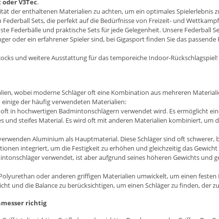
t
oder
V3Tec
.
alität der enthaltenen Materialien zu achten, um ein optimales Spielerlebnis 
n Federball Sets, die perfekt auf die Bedürfnisse von Freizeit- und Wettkam
obuste Federbälle und praktische Sets für jede Gelegenheit. Unsere Federba
nger oder ein erfahrener Spieler sind, bei Gigasport finden Sie das passende 
cocks und weitere Ausstattung für das temporeiche Indoor-Rückschlagspiel!
ien, wobei moderne Schläger oft eine Kombination aus mehreren Materialie
nd einige der häufig verwendeten Materialien:
 das oft in hochwertigen Badmintonschlägern verwendet wird. Es ermöglicht ein
htes und steifes Material. Es wird oft mit anderen Materialien kombiniert, um 
verwenden Aluminium als Hauptmaterial. Diese Schläger sind oft schwerer, b
ionen integriert, um die Festigkeit zu erhöhen und gleichzeitig das Gewicht
intonschläger verwendet, ist aber aufgrund seines höheren Gewichts und ger
s Polyurethan oder anderen griffigen Materialien umwickelt, um einen festen 
cht und die Balance zu berücksichtigen, um einen Schläger zu finden, der zum
hmesser richtig