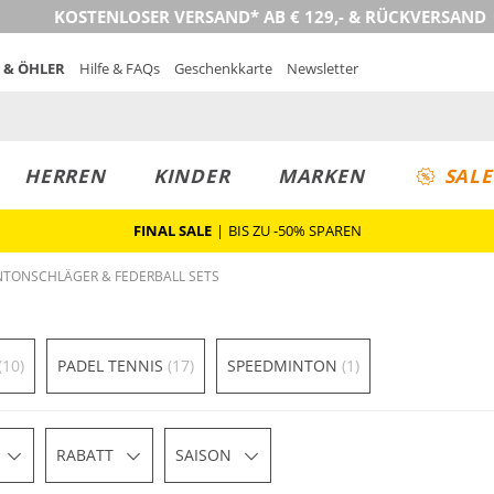
KOSTENLOSER VERSAND* AB € 129,- & RÜCKVERSAND
 & ÖHLER
Hilfe & FAQs
Geschenkkarte
Newsletter
HERREN
KINDER
MARKEN
SALE
FINAL SALE
|
BIS ZU -50% SPAREN
TONSCHLÄGER & FEDERBALL SETS
(10)
PADEL TENNIS
(17)
SPEEDMINTON
(1)
RABATT
SAISON