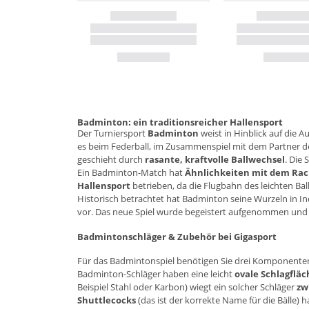
Badminton: ein traditionsreicher Hallensport
Der Turniersport
Badminton
weist in Hinblick auf die A
es beim Federball, im Zusammenspiel mit dem Partner de
geschieht durch
rasante, kraftvolle Ballwechsel
. Die
Ein Badminton-Match hat
Ähnlichkeiten mit dem Rac
Hallensport
betrieben, da die Flugbahn des leichten Ba
Historisch betrachtet hat Badminton seine Wurzeln in I
vor. Das neue Spiel wurde begeistert aufgenommen und 
Badmintonschläger & Zubehör bei Gigasport
Für das Badmintonspiel benötigen Sie drei Komponenten
Badminton-Schläger haben eine leicht
ovale Schlagfläc
Beispiel Stahl oder Karbon) wiegt ein solcher Schläger
zw
Shuttlecocks
(das ist der korrekte Name für die Bälle