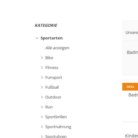
KATEGORIE
Unsere
Sportarten
Alle anzeigen
Badm
Bike
Fitness
Funsport
DEAL
Fußball
Badm
Outdoor
Run
Sportbrillen
Sportnahrung
Kinde
Sportuhren