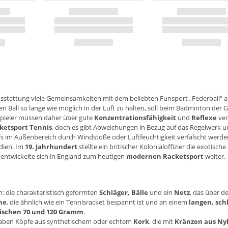
usstattung viele Gemeinsamkeiten mit dem beliebten Funsport „Federball“ auf.
n Ball so lange wie möglich in der Luft zu halten, soll beim Badminton der
 Spieler müssen daher über gute
Konzentrationsfähigkeit
und
Reflexe
ver
ketsport Tennis
, doch es gibt Abweichungen in Bezug auf das Regelwerk un
lls im Außenbereich durch Windstöße oder Luftfeuchtigkeit verfälscht werde
ndien. Im
19. Jahrhundert
stellte ein britischer Kolonialoffizier die exotisc
entwickelte sich in England zum heutigen
modernen Racketsport
weiter.
: die charakteristisch geformten
Schläger,
Bälle
und ein
Netz
, das über de
he
, die ähnlich wie ein Tennisracket bespannt ist und an einem
langen, sch
ischen 70 und 120 Gramm
.
) haben Köpfe aus synthetischem oder echtem
Kork
, die mit
Kränzen aus Ny