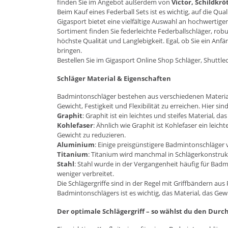
finden Sie im Angebot außerdem von
Victor
,
Schildkrö
Beim Kauf eines Federball Sets ist es wichtig, auf die Qu
Gigasport bietet eine vielfältige Auswahl an hochwertige
Sortiment finden Sie federleichte Federballschläger, r
höchste Qualität und Langlebigkeit. Egal, ob Sie ein Anfä
bringen.
Bestellen Sie im
Gigasport Online Shop
Schläger, Shuttle
Schläger Material & Eigenschaften
Badmintonschläger bestehen aus verschiedenen Material
Gewicht, Festigkeit und Flexibilität zu erreichen. Hier si
Graphit
: Graphit ist ein leichtes und steifes Material,
Kohlefaser
: Ähnlich wie Graphit ist Kohlefaser ein leic
Gewicht zu reduzieren.
Aluminium
: Einige preisgünstigere Badmintonschläger 
Titanium
: Titanium wird manchmal in Schlägerkonstrukt
Stahl
: Stahl wurde in der Vergangenheit häufig für Badm
weniger verbreitet.
Die Schlägergriffe sind in der Regel mit Griffbändern au
Badmintonschlägers ist es wichtig, das Material, das Gewi
Der optimale Schlägergriff – so wählst du den Durc