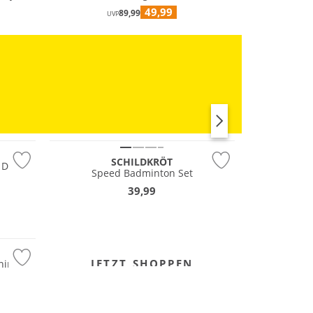
49,99
89,99
UVP
RUN
SCHILDKRÖT
 Dose
Speed Badminton Set
39,99
JETZT SHOPPEN
ning