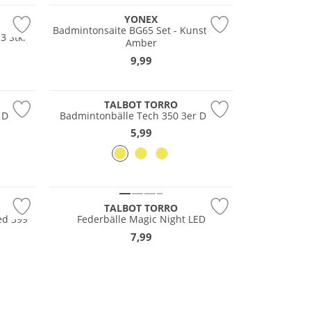
YONEX
Badmintonsaite BG65 Set - Kunstsaite
3 Stk.
Amber
9,99
TALBOT TORRO
 Dose
Badmintonbälle Tech 350 3er Dose
5,99
TALBOT TORRO
ed 399
Federbälle Magic Night LED
7,99