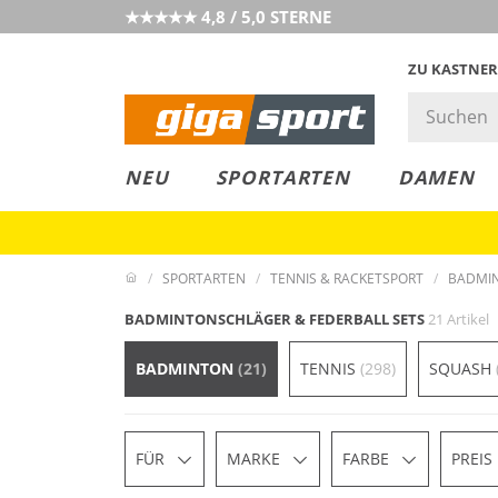
★★★★★ 4,8 / 5,0 STERNE
ZU KASTNER
MUST-HAVE
PREIS & WERT
SALE
NEU
SPORTARTEN
DAMEN
SPORTARTEN
TENNIS & RACKETSPORT
BADMIN
BADMINTONSCHLÄGER & FEDERBALL SETS
21 Artikel
BADMINTON
(21)
TENNIS
(298)
SQUASH
FÜR
MARKE
FARBE
PREIS