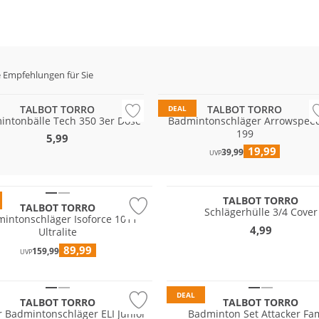
 Empfehlungen für Sie
TALBOT TORRO
TALBOT TORRO
DEAL
intonbälle Tech 350 3er Dose
Badmintonschläger Arrowspee
199
5,99
19,99
39,99
UVP
TALBOT TORRO
TALBOT TORRO
Schlägerhülle 3/4 Cover
intonschläger Isoforce 1011
4,99
Ultralite
89,99
159,99
UVP
DEAL
TALBOT TORRO
TALBOT TORRO
r Badmintonschläger ELI Junior
Badminton Set Attacker Fam