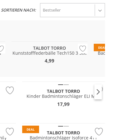
SORTIEREN NACH:
TALBOT TORRO
TALBOT TO
DEAL
d
Kunststofffederbälle Tech150 3 Stk.
Badmintonbälle Hit 
4,99
23
29,99
UVP
TALBOT TORRO
Kinder Badmintonschläger ELI Mini
17,99
DEAL
TALBOT TORRO
ily
Badmintonschläger Isoforce 411