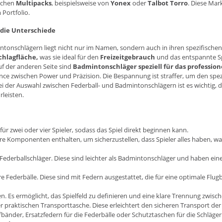
ischen
Multipacks
, beispielsweise von
Yonex
oder
Talbot Torro
. Diese Ma
 Portfolio.
 die Unterschiede
intonschlägern liegt nicht nur im Namen, sondern auch in ihren spezifis
chlagfläche,
was sie ideal für den
Freizeitgebrauch
und das entspannte Sp
uf der anderen Seite sind
Badmintonschläger speziell für das profession
ance zwischen Power und Präzision. Die Bespannung ist straffer, um den spe
i der Auswahl zwischen Federball- und Badmintonschlägern ist es wichtig,
leisten.
für zwei oder vier Spieler, sodass das Spiel direkt beginnen kann.
re Komponenten enthalten, um sicherzustellen, dass Spieler alles haben, was 
Federballschläger. Diese sind leichter als Badmintonschläger und haben eine 
ere Federbälle. Diese sind mit Federn ausgestattet, die für eine optimale Flug
ten. Es ermöglicht, das Spielfeld zu definieren und eine klare Trennung zwisc
r praktischen Transporttasche. Diese erleichtert den sicheren Transport der
fbänder, Ersatzfedern für die Federbälle oder Schutztaschen für die Schläger