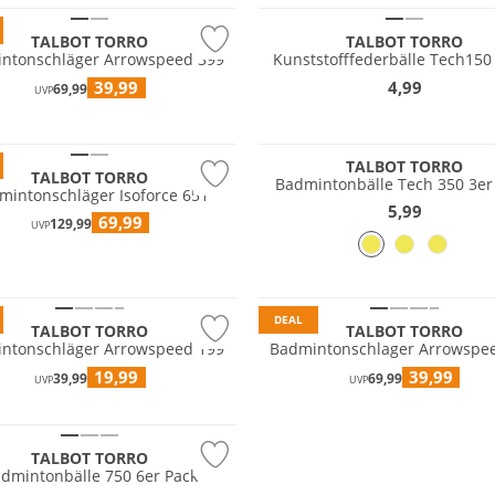
TALBOT TORRO
TALBOT TORRO
ntonschläger Arrowspeed 399
Kunststofffederbälle Tech150 
39,99
4,99
69,99
UVP
TALBOT TORRO
TALBOT TORRO
Badmintonbälle Tech 350 3er
mintonschläger Isoforce 651
5,99
69,99
129,99
UVP
DEAL
TALBOT TORRO
TALBOT TORRO
ntonschläger Arrowspeed 199
Badmintonschlager Arrowspe
19,99
39,99
39,99
69,99
UVP
UVP
TALBOT TORRO
dmintonbälle 750 6er Pack