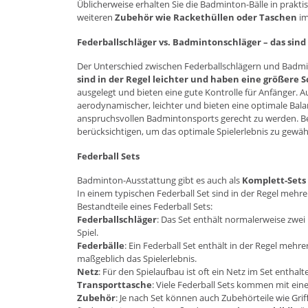
Üblicherweise erhalten Sie die Badminton-Bälle in prakt
weiteren
Zubehör wie Rackethüllen oder Taschen
im
Federballschläger vs. Badmintonschläger – das sind
Der Unterschied zwischen Federballschlägern und Badm
sind in der Regel leichter und haben eine größere S
ausgelegt und bieten eine gute Kontrolle für Anfänger. A
aerodynamischer, leichter und bieten eine optimale Bal
anspruchsvollen Badmintonsports gerecht zu werden. Be
berücksichtigen, um das optimale Spielerlebnis zu gewähr
Federball Sets
Badminton-Ausstattung gibt es auch als
Komplett-Sets
In einem typischen Federball Set sind in der Regel mehre
Bestandteile eines Federball Sets:
Federballschläger
: Das Set enthält normalerweise zwei 
Spiel.
Federbälle
: Ein Federball Set enthält in der Regel mehr
maßgeblich das Spielerlebnis.
Netz
: Für den Spielaufbau ist oft ein Netz im Set enthal
Transporttasche
: Viele Federball Sets kommen mit eine
Zubehör
: Je nach Set können auch Zubehörteile wie Grif