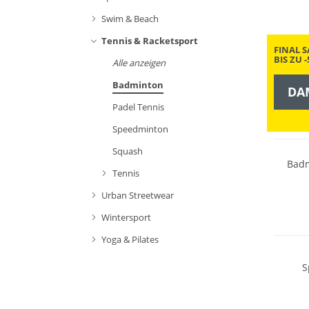
Swim & Beach
Tennis & Racketsport
FINAL S
BIS ZU 
Alle anzeigen
Badminton
DA
Padel Tennis
Speedminton
Squash
Badm
Tennis
Urban Streetwear
Wintersport
Yoga & Pilates
S