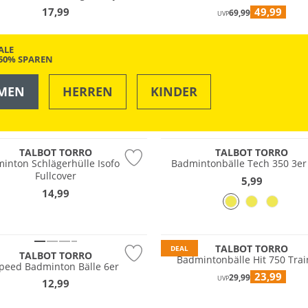
17,99
49,99
69,99
UVP
ALE
-50% SPAREN
MEN
HERREN
KINDER
OUTDOOR
SWIM & BEACH
TALBOT TORRO
TALBOT TORRO
inton Schlägerhülle Isoforce
Badmintonbälle Tech 350 3er
Fullcover
5,99
14,99
TALBOT TORRO
DEAL
TALBOT TORRO
Badmintonbälle Hit 750 Trai
peed Badminton Bälle 6er
23,99
29,99
UVP
12,99