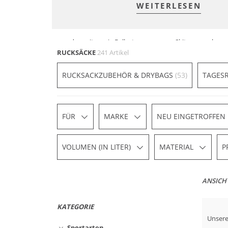
WEITERLESEN
Bis 14 Liter
15 bis 29 Liter
Tagesrucksäcke für kurze
Rucksäcke für Ta
Wanderungen oder Lauf­
beim Radfahren,
runden mit wenig Ballast
Skitouren­gehen
RUCKSÄCKE
241 Artikel
RUCKSACKZUBEHÖR & DRYBAGS
(53)
TAGES
FÜR
MARKE
NEU EINGETROFFEN
VOLUMEN (IN LITER)
MATERIAL
P
ANSICH
KATEGORIE
Unsere
Nachh
Sportarten