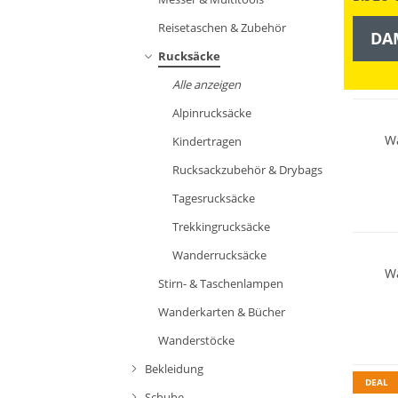
Reisetaschen & Zubehör
DA
Rucksäcke
Nachhal
Alle anzeigen
Alpinrucksäcke
Wa
Kindertragen
Rucksackzubehör & Drybags
Tagesrucksäcke
Nachhal
Trekkingrucksäcke
Wanderrucksäcke
Wa
Stirn- & Taschenlampen
Wanderkarten & Bücher
Wanderstöcke
Nachhal
Bekleidung
DEAL
Schuhe