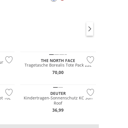
ALPIN­RUCKSÄCKE
TREKKING­RUCKSÄCKE
Nachhaltig
THE NORTH FACE
urt
Tragetasche Borealis Tote Pack 22L
70,00
DEUTER
t 16L
Kindertragen-Sonnenschutz KC Sun
Roof
36,99