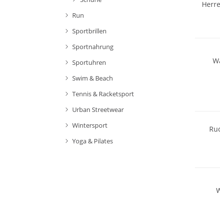
Herre
Run
Nachhal
Sportbrillen
Sportnahrung
Wa
Sportuhren
Swim & Beach
Tennis & Racketsport
Nachhal
Urban Streetwear
Wintersport
Ruc
Yoga & Pilates
W