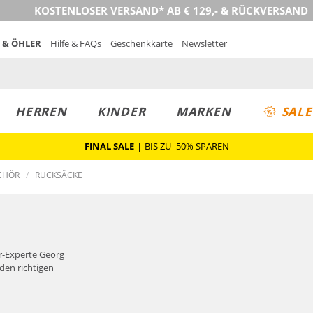
KOSTENLOSER VERSAND* AB € 129,- & RÜCKVERSAND
 & ÖHLER
Hilfe & FAQs
Geschenkkarte
Newsletter
HERREN
KINDER
MARKEN
SALE
FINAL SALE
|
BIS ZU -50% SPAREN
EHÖR
RUCKSÄCKE
r-Experte Georg
 den richtigen