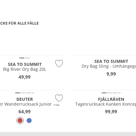
CKE FÜR ALLE FÄLLE
CHTIGEN RUCK­SACK
WANDER­RUCKSÄCKE
N
fest
SEA TO SUMMIT
SEA TO SUMMIT
Dry Bag Sling - Umhängeg
Big River Dry Bag 20L
9,99
49,99
tig
DEUTER
FJÄLLRÄVEN
er Wanderrucksack Junior 18L
Tagesrucksack Kanken Koncep
64,99
99,99