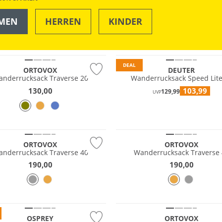
MEN
HERREN
KINDER
OUTDOOR
SWIM & BEACH
tig
Nachhaltig
DEAL
ORTOVOX
DEUTER
nderrucksack Traverse 20
Wanderrucksack Speed Lite
130,00
103,99
129,99
UVP
tig
Nachhaltig
ORTOVOX
ORTOVOX
nderrucksack Traverse 40
Wanderrucksack Traverse
190,00
190,00
tig
Nachhaltig
OSPREY
ORTOVOX