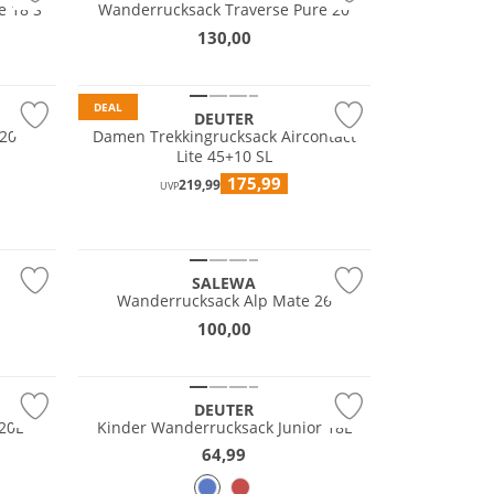
e 18 S
Wanderrucksack Traverse Pure 20
130,00
Nachhaltig
DEAL
DEUTER
 20
Damen Trekkingrucksack Aircontact
Lite 45+10 SL
175,99
219,99
UVP
SALEWA
Wanderrucksack Alp Mate 26
100,00
Nachhaltig
DEUTER
 20L
Kinder Wanderrucksack Junior 18L
64,99