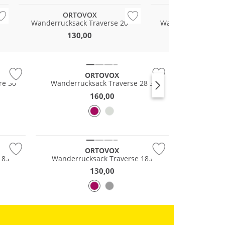
ORTOVOX
ORTOVO
Wanderrucksack Traverse 20
Wanderrucksack Tr
130,00
160,00
Nachhaltig
ORTOVOX
re 30
Wanderrucksack Traverse 28 S
160,00
Nachhaltig
ORTOVOX
18S
Wanderrucksack Traverse 18S
130,00