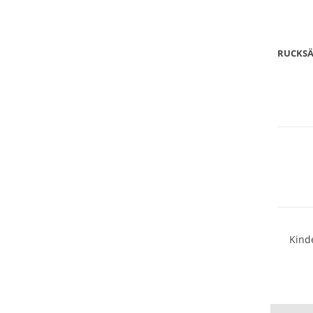
RUCKSÄ
DEN RI
FINDE
Wasser
Nachhal
Kind