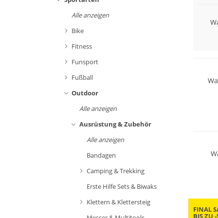
Alle anzeigen
Wa
Bike
Fitness
Nachhal
Funsport
Fußball
Wa
Outdoor
Alle anzeigen
Nachhal
Ausrüstung & Zubehör
Alle anzeigen
Wa
Bandagen
Camping & Trekking
Erste Hilfe Sets & Biwaks
Klettern & Klettersteig
FINAL S
BIS ZU 
Messer & Multitools