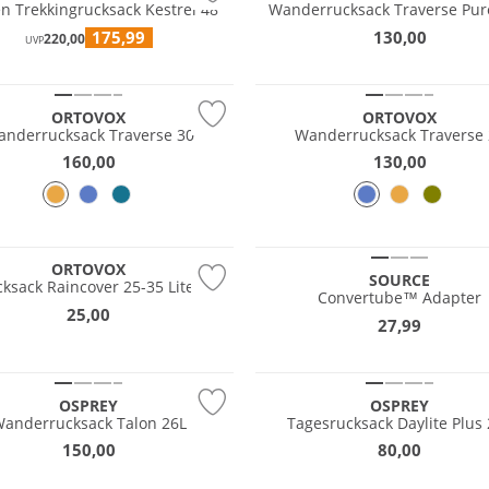
n Trekkingrucksack Kestrel 48
Wanderrucksack Traverse Pur
175,99
130,00
220,00
UVP
tig
Nachhaltig
ORTOVOX
ORTOVOX
nderrucksack Traverse 30
Wanderrucksack Traverse
160,00
130,00
tig
ORTOVOX
SOURCE
ksack Raincover 25-35 Liter
Convertube™ Adapter
25,00
27,99
OSPREY
OSPREY
anderrucksack Talon 26L
Tagesrucksack Daylite Plus
150,00
80,00