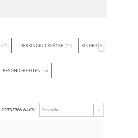
Über 60 Liter
pine
Rucksäcke für mehrtägige
n und
Touren, Trekking mit Zelt und
nig Gepäck
Reiserucksäcke
E
(22)
TREKKINGRUCKSÄCKE
(21)
KINDERTRAGEN
(6)
BESONDERHEITEN
SORTIEREN NACH:
Nachhaltig
Nachhaltig