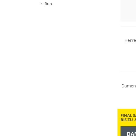
Run
NEU
Herre
Nachhal
Damen 
FINAL S
BIS ZU 
DA