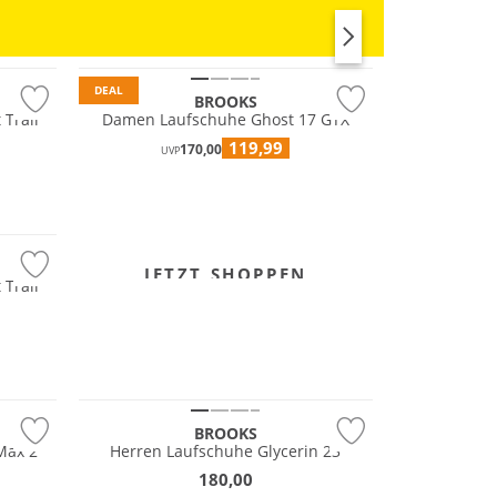
GORE-TEX
RUN
Nachhaltig
DEAL
BROOKS
 Trail
Damen Laufschuhe Ghost 17 GTX
119,99
170,00
UVP
JETZT SHOPPEN
 Trail
Nachhaltig
BROOKS
Max 2
Herren Laufschuhe Glycerin 23
180,00