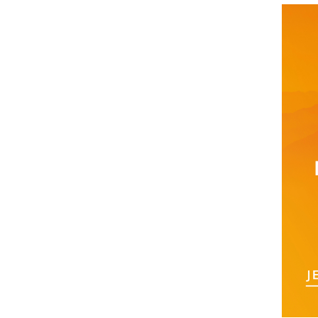
NEU
Must h