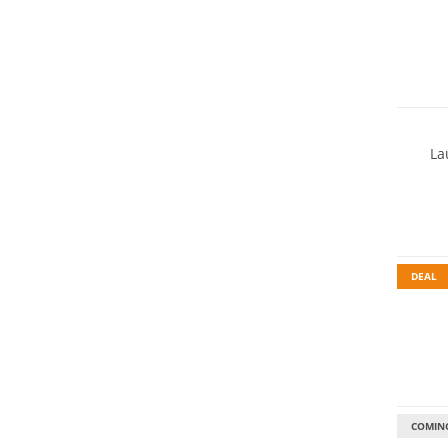
La
Must h
Nachhal
DEAL
Wasser
GORE-T
COMIN