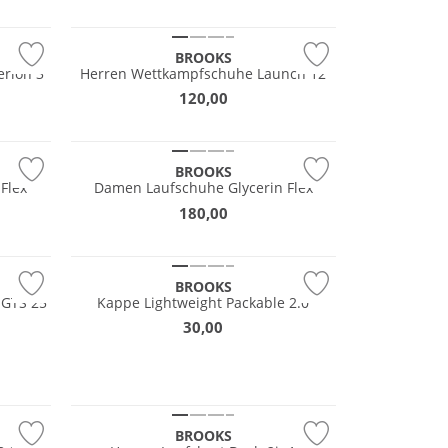
NEU
BROOKS
rion 3
Herren Wettkampfschuhe Launch 12
120,00
NEU
BROOKS
Flex
Damen Laufschuhe Glycerin Flex
180,00
BROOKS
 GTS 25
Kappe Lightweight Packable 2.0
30,00
NEU
Must have
Nachhaltig
BROOKS