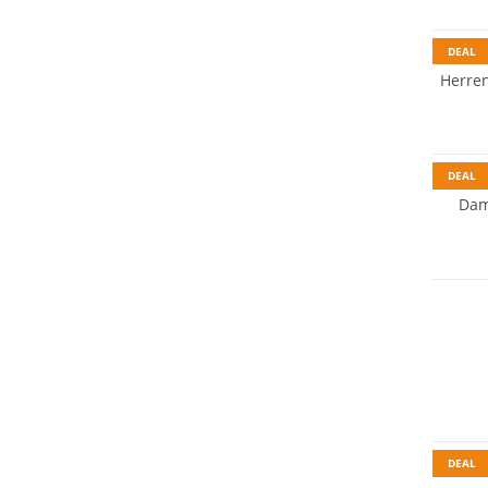
Nachhal
DEAL
Herre
Must h
DEAL
Dam
NEU
Must h
DEAL