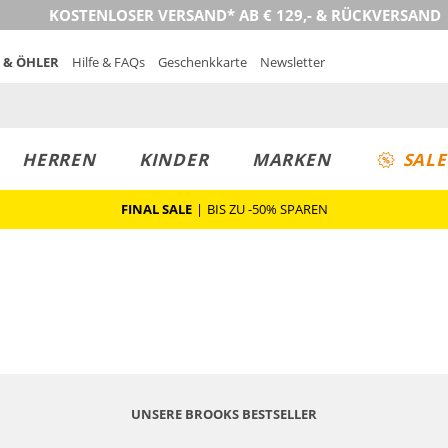
KOSTENLOSER VERSAND* AB € 129,- & RÜCKVERSAND
 & ÖHLER
Hilfe & FAQs
Geschenkkarte
Newsletter
HERREN
KINDER
MARKEN
SALE
FINAL SALE
|
BIS ZU -50% SPAREN
UNSERE BROOKS BESTSELLER
Nachhaltig