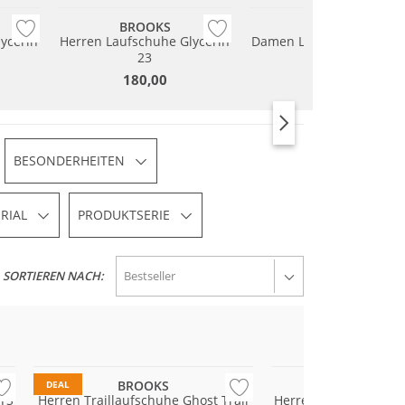
BROOKS
BROOKS
ycerin
Herren Laufschuhe Glycerin
Damen Laufschuhe Glyce
23
23
180,00
180,00
BESONDERHEITEN
RIAL
PRODUKTSERIE
SORTIEREN NACH:
Nachhaltig
BROOKS
BROOK
DEAL
TS
Herren Traillaufschuhe Ghost Trail
Herren Laufschuhe Gl