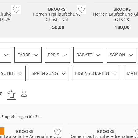
S
BROOKS
BROOKS
chuhe
Herren Traillaufschuhe
Herren Laufschuhe Gl
TS 25
Ghost Trail
GTS 23
150,00
180,00
N
FARBE
PREIS
RABATT
SAISON
SOHLE
SPRENGUNG
EIGENSCHAFTEN
MATE
T:
 Empfehlungen für Sie
altig
Nachhaltig
BROOKS
BROOKS
n Laufschuhe Adrenaline GTS
Damen Laufschuhe Adrenaline G