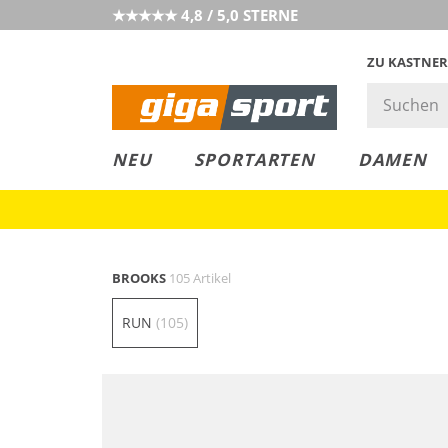
★★★★★ 4,8 / 5,0 STERNE
ZU KASTNER
MUST-HAVE
PREIS & WERT
SALE
NEU
SPORTARTEN
DAMEN
BROOKS
105 Artikel
RUN
(105)
Nachhaltig