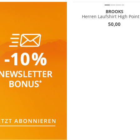
BROOKS
Herren Laufshirt High Point
50,00
NEU
ave
Must have