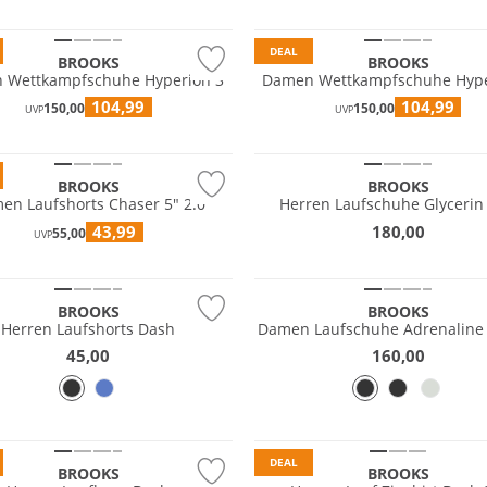
tig
Nachhaltig
DEAL
BROOKS
BROOKS
n Wettkampfschuhe Hyperion 3
Damen Wettkampfschuhe Hype
104,99
104,99
150,00
150,00
UVP
UVP
ave
NEU
BROOKS
BROOKS
en Laufshorts Chaser 5" 2.0
Herren Laufschuhe Glycerin 
NEU
43,99
180,00
55,00
UVP
ave
Nachhaltig
BROOKS
BROOKS
Herren Laufshorts Dash
Damen Laufschuhe Adrenaline
45,00
160,00
DEAL
BROOKS
BROOKS