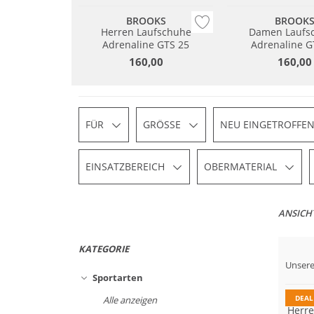
BROOKS
BROOK
Herren Laufschuhe
Damen Laufs
Adrenaline GTS 25
Adrenaline G
160,00
160,00
FÜR
GRÖSSE
NEU EINGETROFFE
EINSATZBEREICH
OBERMATERIAL
ANSICH
KATEGORIE
Unsere
Nachh
Sportarten
DEAL
Alle anzeigen
Herre