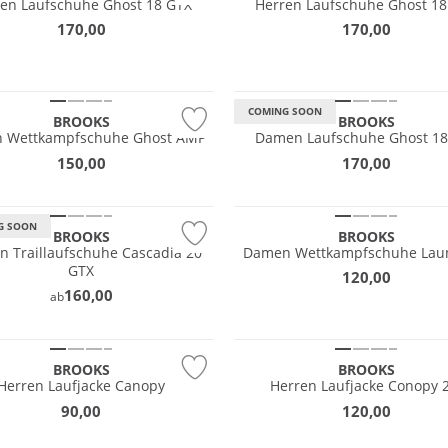
ren Laufschuhe Ghost 18 GTX
Herren Laufschuhe Ghost 18
170,00
170,00
Wasserfest
GORE-TEX
COMING SOON
BROOKS
BROOKS
fest
n Wettkampfschuhe Ghost AMP
Damen Laufschuhe Ghost 18
EX
150,00
170,00
®
NEU
G SOON
BROOKS
BROOKS
 Traillaufschuhe Cascadia 20
Damen Wettkampfschuhe Lau
GTX
120,00
160,00
ab
NEU
BROOKS
BROOKS
Herren Laufjacke Canopy
Herren Laufjacke Conopy 
NEU
90,00
120,00
Nachhaltig