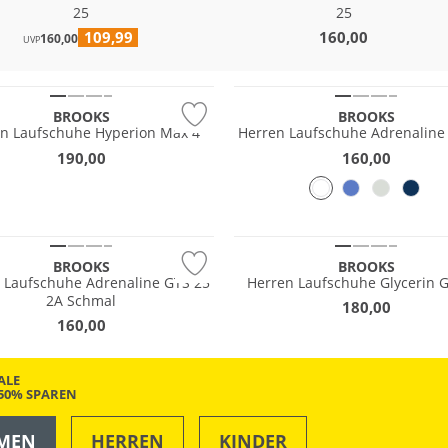
25
25
109,99
160,00
160,00
UVP
BROOKS
BROOKS
n Laufschuhe Hyperion Max 4
Herren Laufschuhe Adrenaline
190,00
160,00
tig
BROOKS
BROOKS
Laufschuhe Adrenaline GTS 25
Herren Laufschuhe Glycerin 
2A Schmal
180,00
160,00
ALE
-50% SPAREN
MEN
HERREN
KINDER