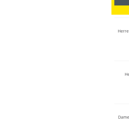
NEU
Herre
Must h
H
Damen