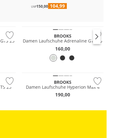
104,99
180,00
150,00
UVP
Nachhaltig
BROOKS
 GTS 25
Damen Laufschuhe Adrenaline GTS 25
160,00
NEU
BROOKS
GTS 23
Damen Laufschuhe Hyperion Max 4
190,00