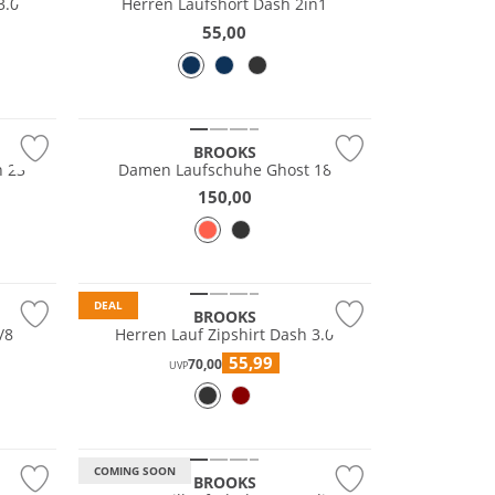
3.0
Herren Laufshort Dash 2in1
55,00
Must have
BROOKS
n 23
Damen Laufschuhe Ghost 18
150,00
DEAL
BROOKS
/8
Herren Lauf Zipshirt Dash 3.0
55,99
70,00
Wasserfest
UVP
GORE-TEX
Vibram®
COMING SOON
BROOKS