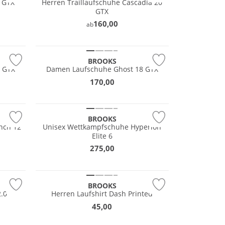
 GTX
Herren Traillaufschuhe Cascadia 20
NEU
GTX
Wasserfest
160,00
ab
GORE-TEX
BROOKS
 GTX
Damen Laufschuhe Ghost 18 GTX
170,00
NEU
BROOKS
nch 12
Unisex Wettkampfschuhe Hyperion
Elite 6
275,00
NEU
BROOKS
2.0
Herren Laufshirt Dash Printed
45,00
NEU