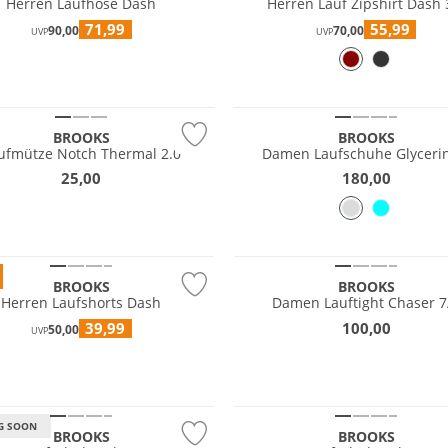
Herren Laufhose Dash
Herren Lauf Zipshirt Dash 
71,99
55,99
90,00
70,00
UVP
UVP
Nachhaltig
BROOKS
BROOKS
ufmütze Notch Thermal 2.0
Damen Laufschuhe Glyceri
25,00
180,00
ave
tig
BROOKS
BROOKS
Herren Laufshorts Dash
Damen Lauftight Chaser 7
39,99
100,00
50,00
NEU
UVP
fest
Wasserfest
EX
GORE-TEX
G SOON
BROOKS
BROOKS