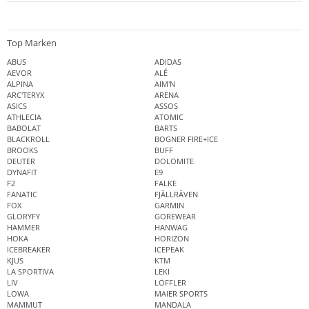
Top Marken
ABUS
ADIDAS
AEVOR
ALÉ
ALPINA
AIM'N
ARC'TERYX
ARENA
ASICS
ASSOS
ATHLECIA
ATOMIC
BABOLAT
BARTS
BLACKROLL
BOGNER FIRE+ICE
BROOKS
BUFF
DEUTER
DOLOMITE
DYNAFIT
E9
F2
FALKE
FANATIC
FJÄLLRÄVEN
FOX
GARMIN
GLORYFY
GOREWEAR
HAMMER
HANWAG
HOKA
HORIZON
ICEBREAKER
ICEPEAK
KJUS
KTM
LA SPORTIVA
LEKI
LIV
LÖFFLER
LOWA
MAIER SPORTS
MAMMUT
MANDALA