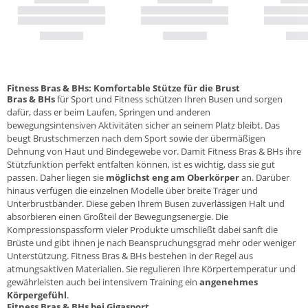
Fitness Bras & BHs: Komfortable Stütze für die Brust
Bras & BHs
für Sport und
Fitness
schützen Ihren Busen und sorgen
dafür, dass er beim Laufen, Springen und anderen
bewegungsintensiven Aktivitäten sicher an seinem Platz bleibt. Das
beugt Brustschmerzen nach dem Sport sowie der übermäßigen
Dehnung von Haut und Bindegewebe vor. Damit Fitness Bras & BHs ihre
Stützfunktion perfekt entfalten können, ist es wichtig, dass sie gut
passen. Daher liegen sie
möglichst eng am Oberkörper
an. Darüber
hinaus verfügen die einzelnen Modelle über breite Träger und
Unterbrustbänder. Diese geben Ihrem Busen zuverlässigen Halt und
absorbieren einen Großteil der Bewegungsenergie. Die
Kompressionspassform vieler Produkte umschließt dabei sanft die
Brüste und gibt ihnen je nach Beanspruchungsgrad mehr oder weniger
Unterstützung. Fitness Bras & BHs bestehen in der Regel aus
atmungsaktiven Materialien. Sie regulieren Ihre Körpertemperatur und
gewährleisten auch bei intensivem Training ein
angenehmes
Körpergefühl
.
Fitness Bras & BHs bei Gigasport