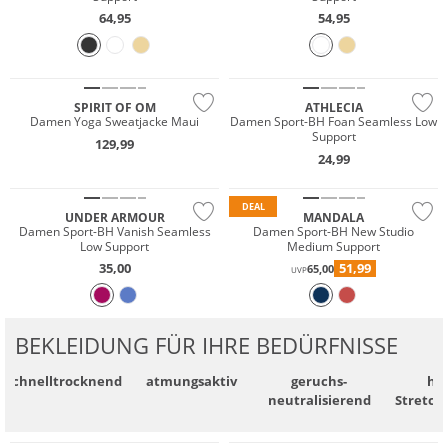
64,95
54,95
Nachhaltig
Preis & Wert
SPIRIT OF OM
ATHLECIA
Damen Yoga Sweatjacke Maui
Damen Sport-BH Foan Seamless Low
Support
129,99
24,99
Nachhaltig
DEAL
UNDER ARMOUR
MANDALA
Damen Sport-BH Vanish Seamless
Damen Sport-BH New Studio
Low Support
Medium Support
35,00
51,99
65,00
UVP
BEKLEIDUNG FÜR IHRE BEDÜRFNISSE
schnell­trocknend
atmungsaktiv
geruchs­
ho
neutralisierend
Stretch
NEU
NEU