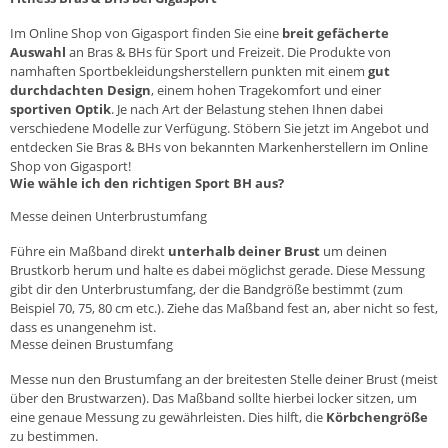
Im Online Shop von Gigasport finden Sie eine
breit gefächerte
Auswahl
an Bras & BHs für Sport und Freizeit. Die Produkte von
namhaften Sportbekleidungsherstellern punkten mit einem
gut
durchdachten Design
, einem hohen Tragekomfort und einer
sportiven Optik
. Je nach Art der Belastung stehen Ihnen dabei
verschiedene Modelle zur Verfügung. Stöbern Sie jetzt im Angebot und
entdecken Sie Bras & BHs von bekannten Markenherstellern im Online
Shop von Gigasport!
Wie wähle ich den richtigen Sport BH aus?
Messe deinen Unterbrustumfang
Führe ein Maßband direkt
unterhalb deiner Brust
um deinen
Brustkorb herum und halte es dabei möglichst gerade. Diese Messung
gibt dir den Unterbrustumfang, der die Bandgröße bestimmt (zum
Beispiel 70, 75, 80 cm etc.). Ziehe das Maßband fest an, aber nicht so fest,
dass es unangenehm ist.
Messe deinen Brustumfang
Messe nun den Brustumfang an der breitesten Stelle deiner Brust (meist
über den Brustwarzen). Das Maßband sollte hierbei locker sitzen, um
eine genaue Messung zu gewährleisten. Dies hilft, die
Körbchengröße
zu bestimmen.