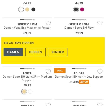
64,95
44,99
Nachhaltig
Nachhaltig
SPIRIT OF OM
SPIRIT OF OM
Damen Yoga Bra Maui ohne Polster
Damen Sport-BH Flow
69,99
79,99
BIS ZU -50% SPAREN
DAMEN
HERREN
KINDER
OUTDOOR
SWIM & BEACH
Große Größen
DEAL
ANITA
ADIDAS
Damen Sport-BH Light&Firm Medium
Damen Sport-BH Aerim Low Support
Support
39,99
50,00
UVP
59,95
NEU
NEU
Preis & Wert
Preis & Wert