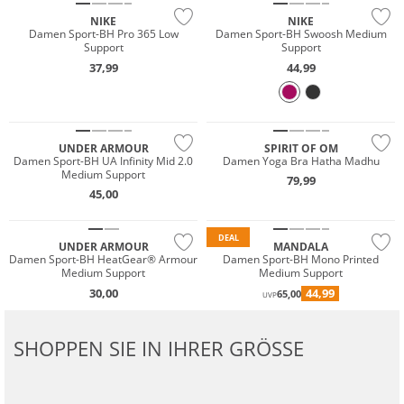
NIKE
NIKE
Damen Sport-BH Pro 365 Low
Damen Sport-BH Swoosh Medium
Support
Support
37,99
44,99
Must have
Nachhaltig
UNDER ARMOUR
SPIRIT OF OM
Damen Sport-BH UA Infinity Mid 2.0
Damen Yoga Bra Hatha Madhu
Medium Support
79,99
45,00
Preis & Wert
Nachhaltig
DEAL
UNDER ARMOUR
MANDALA
Damen Sport-BH HeatGear® Armour
Damen Sport-BH Mono Printed
Medium Support
Medium Support
30,00
44,99
65,00
UVP
SHOPPEN SIE IN IHRER GRÖSSE
Nachhaltig
Preis & Wert