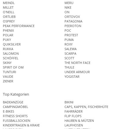
MEINDL
MERU
MILLET
NIKE
O'NEILL
ON
ORTLIEB
ORTOVOX
OSPREY
PATAGONIA
PEAK PERFORMANCE
PEEROTON
PHENIX
POC
POLAR
PROTEST
PUKY
PUMA
QUIKSILVER
ROXY
RUKKA
SALEWA
SALOMON
SCARPA
SCHÖFFEL
SCOTT
SKINY
THE NORTH FACE
SPIRIT OF OM
THULE
TUNTURI
UNDER ARMOUR
VAUDE
YOGISTAR
ZIENER
Top Kategorien
BADEANZÜGE
BIKINI
CAMPINGMÖBEL
CAPS, KAPPEN, FISCHERHÜTE
E-BIKES
FAHRRÄDER
FITNESS SHORTS
FLIP FLOPS
FUSSBALLSOCKEN
HAUBEN & MÜTZEN
KINDERTRAGEN & KRAXE
LAUFHOSEN