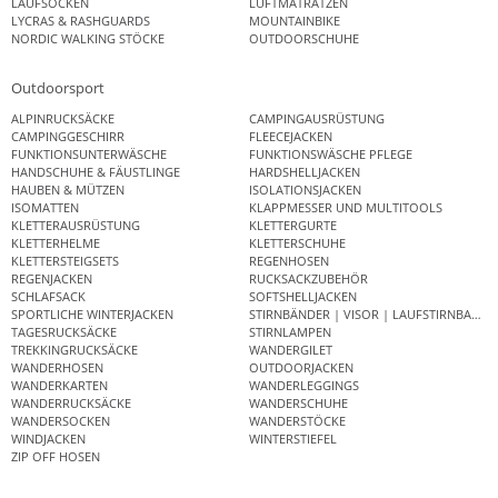
LAUFSOCKEN
LUFTMATRATZEN
LYCRAS & RASHGUARDS
MOUNTAINBIKE
NORDIC WALKING STÖCKE
OUTDOORSCHUHE
Outdoorsport
ALPINRUCKSÄCKE
CAMPINGAUSRÜSTUNG
CAMPINGGESCHIRR
FLEECEJACKEN
FUNKTIONSUNTERWÄSCHE
FUNKTIONSWÄSCHE PFLEGE
HANDSCHUHE & FÄUSTLINGE
HARDSHELLJACKEN
HAUBEN & MÜTZEN
ISOLATIONSJACKEN
ISOMATTEN
KLAPPMESSER UND MULTITOOLS
KLETTERAUSRÜSTUNG
KLETTERGURTE
KLETTERHELME
KLETTERSCHUHE
KLETTERSTEIGSETS
REGENHOSEN
REGENJACKEN
RUCKSACKZUBEHÖR
SCHLAFSACK
SOFTSHELLJACKEN
SPORTLICHE WINTERJACKEN
STIRNBÄNDER | VISOR | LAUFSTIRNBAND
TAGESRUCKSÄCKE
STIRNLAMPEN
TREKKINGRUCKSÄCKE
WANDERGILET
WANDERHOSEN
OUTDOORJACKEN
WANDERKARTEN
WANDERLEGGINGS
WANDERRUCKSÄCKE
WANDERSCHUHE
WANDERSOCKEN
WANDERSTÖCKE
WINDJACKEN
WINTERSTIEFEL
ZIP OFF HOSEN