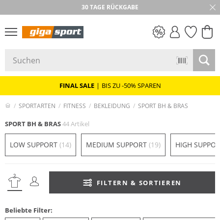
★★★★★ 4,8 / 5,0 STERNE
30 TAGE RÜCKGABE
PREIS & WERT
SALE
FINAL SALE
|
BIS ZU -50% SPAREN
SPORTARTEN
FITNESS
BEKLEIDUNG
SPORT BH & BRAS
SPORT BH & BRAS
44 Artikel
LOW SUPPORT
(14)
MEDIUM SUPPORT
(19)
HIGH SUPPO
FILTERN & SORTIEREN
Beliebte Filter: