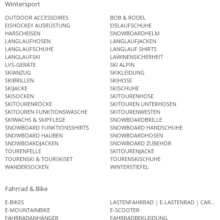
Wintersport
OUTDOOR ACCESSOIRES
BOB & RODEL
EISHOCKEY AUSRÜSTUNG
EISLAUFSCHUHE
HARSCHEISEN
SNOWBOARDHELM
LANGLAUFHOSEN
LANGLAUFJACKEN
LANGLAUFSCHUHE
LANGLAUF SHIRTS
LANGLAUFSKI
LAWINENSICHERHEIT
LVS-GERÄTE
SKI ALPIN
SKIANZUG
SKIKLEIDUNG
SKIBRILLEN
SKIHOSE
SKIJACKE
SKISCHUHE
SKISOCKEN
SKITOURENHOSE
SKITOURENRÖCKE
SKITOUREN UNTERHOSEN
SKITOUREN FUNKTIONSWÄSCHE
SKITOURENWESTEN
SKIWACHS & SKIPFLEGE
SNOWBOARDBRILLE
SNOWBOARD FUNKTIONSSHIRTS
SNOWBOARD HANDSCHUHE
SNOWBOARD HAUBEN
SNOWBOARDHOSEN
SNOWBOARDJACKEN
SNOWBOARD ZUBEHÖR
TOURENFELLE
SKITOURENJACKE
TOURENSKI & TOURSKISET
TOURENSKISCHUHE
WANDERSOCKEN
WINTERSTIEFEL
Fahrrad & Bike
E-BIKES
LASTENFAHRRAD | E-LASTENRAD | CAR
E-MOUNTAINBIKE
E-SCOOTER
FAHRRADANHÄNGER
FAHRRADBEKLEIDUNG