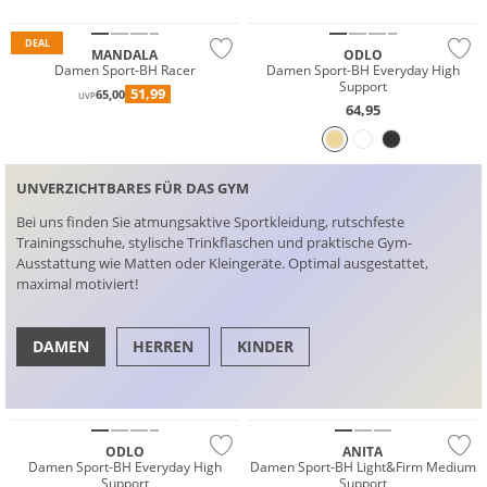
Nachhaltig
Nachhaltig
DEAL
MANDALA
ODLO
Damen Sport-BH Racer
Damen Sport-BH Everyday High
Support
51,99
65,00
UVP
64,95
UNVERZICHTBARES FÜR DAS GYM
Bei uns finden Sie atmungsaktive Sportkleidung, rutschfeste
Trainingsschuhe, stylische Trinkflaschen und praktische Gym-
Ausstattung wie Matten oder Kleingeräte. Optimal ausgestattet,
maximal motiviert!
DAMEN
HERREN
KINDER
Nachhaltig
Große Größen
SCHUHE
TOPS
ODLO
ANITA
Damen Sport-BH Everyday High
Damen Sport-BH Light&Firm Medium
Support
Support