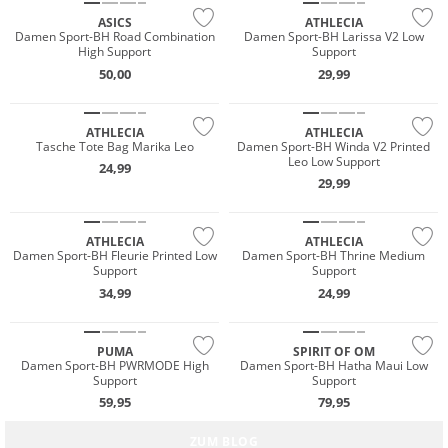
ASICS
ATHLECIA
Damen Sport-BH Road Combination
Damen Sport-BH Larissa V2 Low
High Support
Support
NEU
NEU
50,00
29,99
Preis & Wert
Preis & Wert
ATHLECIA
ATHLECIA
Tasche Tote Bag Marika Leo
Damen Sport-BH Winda V2 Printed
Leo Low Support
24,99
NEU
NEU
29,99
Preis & Wert
Preis & Wert
ATHLECIA
ATHLECIA
Damen Sport-BH Fleurie Printed Low
Damen Sport-BH Thrine Medium
Support
Support
34,99
24,99
NEU
Nachhaltig
PUMA
SPIRIT OF OM
Damen Sport-BH PWRMODE High
Damen Sport-BH Hatha Maui Low
Support
Support
59,95
79,95
Bra-Fitting Guide
ZUM BLOG