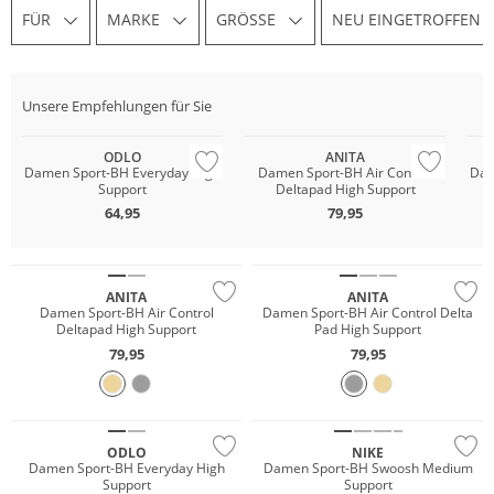
FÜR
MARKE
GRÖSSE
NEU EINGETROFFEN
Unsere Empfehlungen für Sie
Nachhaltig
Große Größen
Mu
ODLO
ANITA
Damen Sport-BH Everyday High
Damen Sport-BH Air Control
Dam
Support
Deltapad High Support
64,95
79,95
Große Größen
Große Größen
ANITA
ANITA
Damen Sport-BH Air Control
Damen Sport-BH Air Control Delta
Deltapad High Support
Pad High Support
79,95
79,95
Nachhaltig
ODLO
NIKE
Damen Sport-BH Everyday High
Damen Sport-BH Swoosh Medium
Support
Support