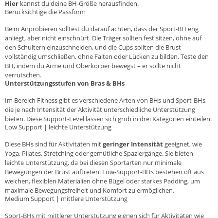
Hier
kannst du deine BH-Größe herausfinden.
Berücksichtige die Passform
Beim Anprobieren solltest du darauf achten, dass der Sport-BH eng
anliegt, aber nicht einschnürt. Die Träger sollten fest sitzen, ohne auf
den Schultern einzuschneiden, und die Cups sollten die Brust
vollständig umschließen, ohne Falten oder Lücken zu bilden. Teste den
BH, indem du Arme und Oberkörper bewegst – er sollte nicht
verrutschen.
Unterstützungsstufen von Bras & BHs
Im Bereich
Fitness
gibt es verschiedene Arten von BHs und Sport-BHs,
die je nach Intensität der Aktivität unterschiedliche Unterstützung
bieten. Diese Support-Level lassen sich grob in drei Kategorien einteilen:
Low Support | leichte Unterstützung
Diese BHs sind für Aktivitäten mit
geringer Intensität
geeignet, wie
Yoga
, Pilates, Stretching oder gemütliche Spaziergänge. Sie bieten
leichte Unterstützung
, da bei diesen Sportarten nur minimale
Bewegungen der Brust auftreten. Low-Support-BHs bestehen oft aus
weichen, flexiblen Materialien ohne Bügel oder starkes Padding, um
maximale Bewegungsfreiheit und Komfort zu ermöglichen.
Medium Support | mittlere Unterstützung
Sport-BHs mit
mittlerer Unterstützung
eignen sich für Aktivitäten wie