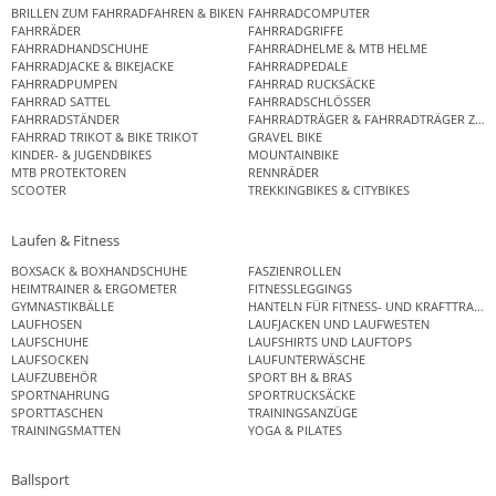
BRILLEN ZUM FAHRRADFAHREN & BIKEN
FAHRRADCOMPUTER
FAHRRÄDER
FAHRRADGRIFFE
FAHRRADHANDSCHUHE
FAHRRADHELME & MTB HELME
FAHRRADJACKE & BIKEJACKE
FAHRRADPEDALE
FAHRRADPUMPEN
FAHRRAD RUCKSÄCKE
FAHRRAD SATTEL
FAHRRADSCHLÖSSER
FAHRRADSTÄNDER
FAHRRADTRÄGER & FAHRRADTRÄGER ZUB
FAHRRAD TRIKOT & BIKE TRIKOT
GRAVEL BIKE
KINDER- & JUGENDBIKES
MOUNTAINBIKE
MTB PROTEKTOREN
RENNRÄDER
SCOOTER
TREKKINGBIKES & CITYBIKES
Laufen & Fitness
BOXSACK & BOXHANDSCHUHE
FASZIENROLLEN
HEIMTRAINER & ERGOMETER
FITNESSLEGGINGS
GYMNASTIKBÄLLE
HANTELN FÜR FITNESS- UND KRAFTTRAINI
LAUFHOSEN
LAUFJACKEN UND LAUFWESTEN
LAUFSCHUHE
LAUFSHIRTS UND LAUFTOPS
LAUFSOCKEN
LAUFUNTERWÄSCHE
LAUFZUBEHÖR
SPORT BH & BRAS
SPORTNAHRUNG
SPORTRUCKSÄCKE
SPORTTASCHEN
TRAININGSANZÜGE
TRAININGSMATTEN
YOGA & PILATES
Ballsport