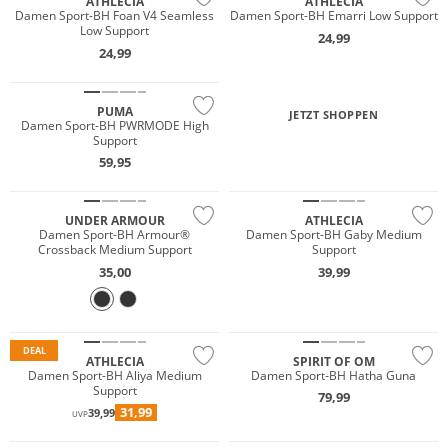
ATHLECIA
ATHLECIA
Damen Sport-BH Foan V4 Seamless
Damen Sport-BH Emarri Low Support
Low Support
24,99
24,99
NEU
PUMA
JETZT SHOPPEN
Damen Sport-BH PWRMODE High
Support
59,95
Preis & Wert
UNDER ARMOUR
ATHLECIA
Damen Sport-BH Armour®
Damen Sport-BH Gaby Medium
Crossback Medium Support
Support
35,00
39,99
Preis & Wert
Nachhaltig
DEAL
ATHLECIA
SPIRIT OF OM
Damen Sport-BH Aliya Medium
Damen Sport-BH Hatha Guna
Support
79,99
Must have
NEU
31,99
39,99
UVP
Nachhaltig
Preis & Wert