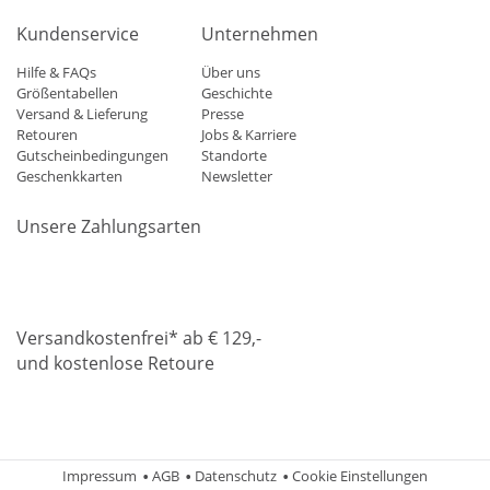
Kundenservice
Unternehmen
Hilfe & FAQs
Über uns
Größentabellen
Geschichte
Versand & Lieferung
Presse
Retouren
Jobs & Karriere
Gutscheinbedingungen
Standorte
Geschenkkarten
Newsletter
Unsere Zahlungsarten
Klarna
Mastercard
Visa
Diners
Applepay
Amazon
Paypa
Versandkostenfrei* ab € 129,-
und kostenlose Retoure
DHL
Gebrüder Weiss
Impressum
AGB
Datenschutz
Cookie Einstellungen