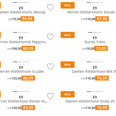
DEAL
E9
E9
amen Klettershorts Wendy
Herren Klettershorts Rondo 
59,99
87,99
75,00
110,00
UVP
UVP
DEAL
E9
E9
rren Kletterhemd Peppino
Gürtel Totto
69,99
13,99
100,00
18,00
UVP
UVP
DEAL
E9
E9
erren Kletterhose Scuder
Damen Kletterhose BIA-V
86,99
76,99
125,00
110,00
UVP
UVP
tig
Nachhaltig
DEAL
E9
E9
rren Kletterhose Rondo Vs2
Damen Kletterhose Onda VS
83,99
76,99
120,00
110,00
UVP
UVP