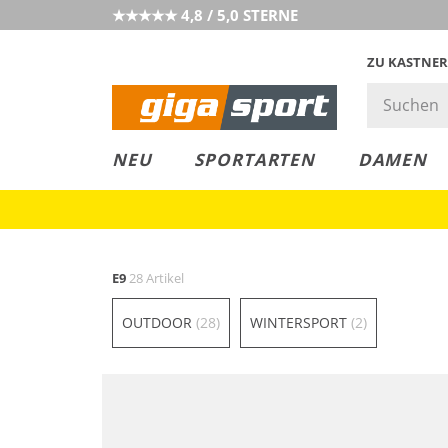
★★★★★ 4,8 / 5,0 STERNE
ZU KASTNER
MUST-HAVE
PREIS & WERT
SALE
NEU
SPORTARTEN
DAMEN
E9
28 Artikel
OUTDOOR
(28)
WINTERSPORT
(2)