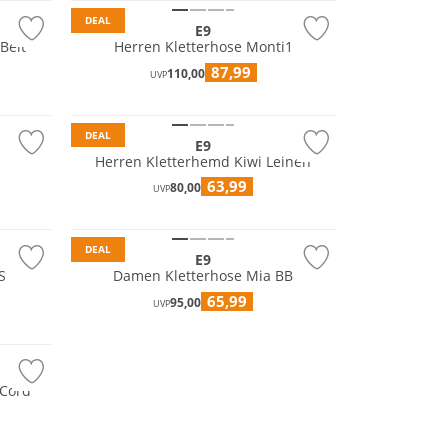
DEAL
E9
Belt
Herren Kletterhose Monti1
87,99
110,00
UVP
Nachhaltig
DEAL
E9
Herren Kletterhemd Kiwi Leinen
63,99
80,00
UVP
DEAL
E9
S
Damen Kletterhose Mia BB
65,99
95,00
UVP
 Cord