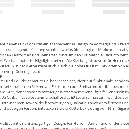
steht neben Funktionalität ein ansprechendes Design im Vordergrund. Kreie
 herausragende Kleidung schaffen wollte, überzeugt die Marke mit kreativen
türlichen Felsformen und Steinarten rund um den Ort Meschia. Dadurch hebt si
 Wert auf optische Highlights setzen. Die Kleidung ist sowohl für Herren a
rt E9 in der Kletterszene auch durch die hohe Qualität. Entworfen von ei
ohen Ansprüchen gerecht.
9
er und Boulderer Mauro Calibani beschloss, nicht nur funktionale, sondern 
 und setzt bei seinen Skizzen auf Felsformen und Steinarten, die ihm besond
rd Grit“, der besonders schwierige Kletterabenteuer aufgreift. Der Ausdruc
 Da Calibani es selbst einmal schaffte das E9 Level zu meistern, war dies 
s Unternehmen sowohl der hochwertigen Qualität als auch dem frischen Desi
und peppigen Farben. Entdecken Sie die Kletterbekleidung von
E9
im
Gigasp
lität mit einem einzigartigen Design. Für Herren, Damen und Kinder bietet d
chen Bünden, praktischen Bindebändern oder klassischen Knopfverschlüssen