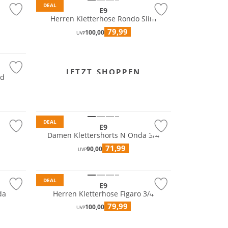
DEAL
E9
a
Herren Kletterhose Rondo Slim
79,99
100,00
UVP
JETZT SHOPPEN
od
DEAL
E9
Damen Klettershorts N Onda 3/4
71,99
90,00
UVP
Nachhaltig
DEAL
E9
da
Herren Kletterhose Figaro 3/4
79,99
100,00
UVP