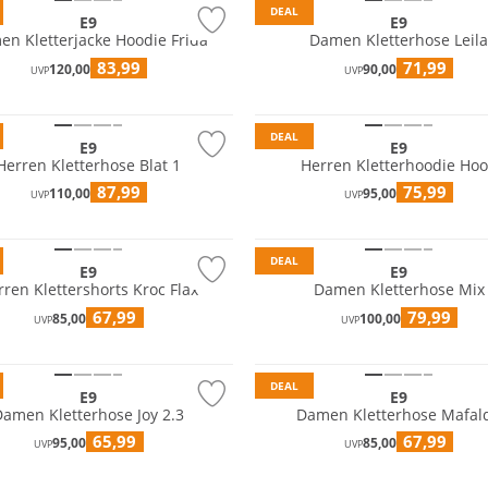
DEAL
E9
E9
n Kletterjacke Hoodie Frida
Damen Kletterhose Leil
83,99
71,99
120,00
90,00
UVP
UVP
DEAL
E9
E9
Herren Kletterhose Blat 1
Herren Kletterhoodie Ho
87,99
75,99
110,00
95,00
UVP
UVP
tig
Nachhaltig
DEAL
E9
E9
rren Klettershorts Kroc Flax
Damen Kletterhose Mix
67,99
79,99
85,00
100,00
UVP
UVP
Nachhaltig
DEAL
E9
E9
Damen Kletterhose Joy 2.3
Damen Kletterhose Mafal
65,99
67,99
95,00
85,00
UVP
UVP
tig