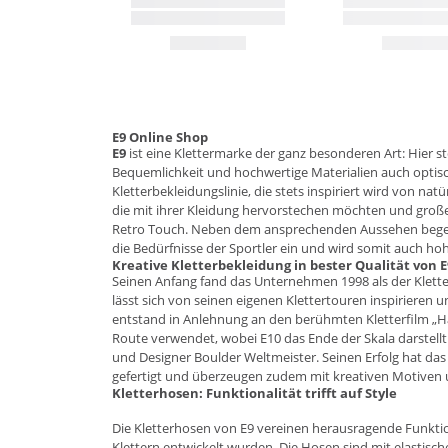
E9 Online Shop
E9
ist eine Klettermarke der ganz besonderen Art: Hier 
Bequemlichkeit und hochwertige Materialien auch optisch
Kletterbekleidungslinie, die stets inspiriert wird von na
die mit ihrer Kleidung hervorstechen möchten und großen
Retro Touch. Neben dem ansprechenden Aussehen begeiste
die Bedürfnisse der Sportler ein und wird somit auch h
Kreative Kletterbekleidung in bester Qualität von E
Seinen Anfang fand das Unternehmen 1998 als der Kletter
lässt sich von seinen eigenen Klettertouren inspirieren
entstand in Anlehnung an den berühmten Kletterfilm „Ha
Route verwendet, wobei E10 das Ende der Skala darstellt.
und Designer Boulder Weltmeister. Seinen Erfolg hat da
gefertigt und überzeugen zudem mit kreativen Motiven 
Kletterhosen: Funktionalität trifft auf Style
Die
Kletterhosen
von E9 vereinen herausragende Funktiona
Klettern entwickelt wurden. Die Hosen sind mit elastis