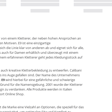
rt von einem Kletterer, der neben hohen Ansprüchen an
 Motiven. E9 ist eine einzigartige
ch die Linie klar von anderen ab und eignet sich für alle,
ls auch für Damen erhältlich und überzeugt mit einem
nem erfahrenen Kletterer geht jedes Kleidungsstück auf
auch kreative Kletterbekleidung zu entwerfen. Calibani
ers ins Auge gefallen sind. Der Name des Unternehmens
k
E9
wird hierbei für eine gefährliche und schwierige
der Grund für die Namensgebung. 2001 wurde der Kletterer
gn zu verdanken. Alle Produkte werden in Italien
ort Online Shop
.
ie Marke eine Vielzahl an Optionen, die speziell für das
 ausgestattet, um optimalen Sitz und Komfort zu