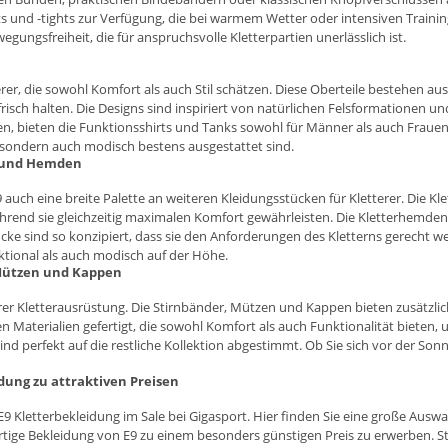
s und -tights zur Verfügung, die bei warmem Wetter oder intensiven Training
ungsfreiheit, die für anspruchsvolle Kletterpartien unerlässlich ist.
tterer, die sowohl Komfort als auch Stil schätzen. Diese Oberteile bestehen 
isch halten. Die Designs sind inspiriert von natürlichen Felsformationen und
en, bieten die
Funktionsshirts
und Tanks sowohl für Männer als auch Frauen u
l, sondern auch modisch bestens ausgestattet sind.
n und Hemden
auch eine breite Palette an weiteren Kleidungsstücken für Kletterer. Die Kle
hrend sie gleichzeitig maximalen Komfort gewährleisten. Die Kletterhemde
stücke sind so konzipiert, dass sie den Anforderungen des Kletterns gerecht
ktional als auch modisch auf der Höhe.
 Mützen und Kappen
rer Kletterausrüstung. Die Stirnbänder,
Mützen
und
Kappen
bieten zusätzlic
n Materialien gefertigt, die sowohl Komfort als auch Funktionalität bieten, 
sind perfekt auf die restliche Kollektion abgestimmt. Ob Sie sich vor der S
idung zu attraktiven Preisen
E9 Kletterbekleidung im
Sale
bei Gigasport. Hier finden Sie eine große Auswa
rtige Bekleidung von E9 zu einem besonders günstigen Preis zu erwerben. St