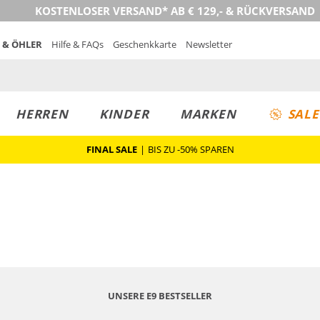
KOSTENLOSER VERSAND* AB € 129,- & RÜCKVERSAND
 & ÖHLER
Hilfe & FAQs
Geschenkkarte
Newsletter
HERREN
KINDER
MARKEN
SALE
FINAL SALE
|
BIS ZU -50% SPAREN
UNSERE E9 BESTSELLER
Nachhaltig
Nachhaltig