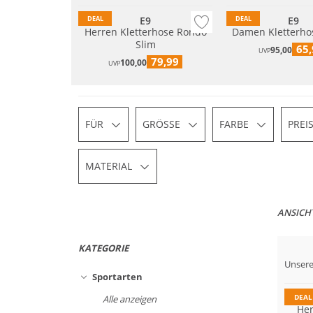
E9
E9
DEAL
DEAL
Herren Kletterhose Rondo
Damen Kletterhos
Slim
65,
95,00
UVP
79,99
100,00
UVP
FÜR
GRÖSSE
FARBE
PREI
MATERIAL
ANSICH
KATEGORIE
Unsere
Sportarten
DEAL
Alle anzeigen
Her