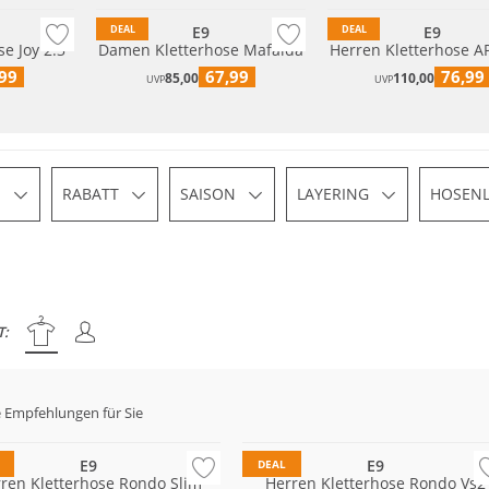
E9
E9
DEAL
DEAL
e Joy 2.3
Damen Kletterhose Mafalda
Herren Kletterhose A
99
67,99
76,99
85,00
110,00
UVP
UVP
S
RABATT
SAISON
LAYERING
HOSEN
T:
 Empfehlungen für Sie
Nachhaltig
E9
E9
DEAL
ren Kletterhose Rondo Slim
Herren Kletterhose Rondo Vs2