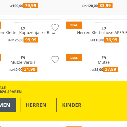
79,99
83,99
100,00
120,00
UVP
UVP
Nachhaltig
DEAL
E9
E9
en Kletter Kapuzenjacke Blua
Herren Kletterhose APE9-
99,99
76,99
125,00
110,00
UVP
UVP
E9
E9
DEAL
Mütze Varbis
Mütze
31,99
27,99
40,00
35,00
UVP
UVP
ALE
-50% SPAREN
MEN
HERREN
KINDER
OUTDOOR
SWIM & BEACH