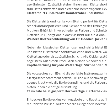
gewährleisten. Zusätzlich stehen Ihnen auch Klettershort
zum Detail entworfen und bietet eine hervorragende Beweg
Klettershirts und -tanks: Komfortabel und stilvoll
Die Klettershirts und -tanks von E9 sind perfekt für Kle
schnell abtransportieren und Sie während des Trainings fr
Motiven. Erhältlich in verschiedenen Farben und Schnitt
Klettertour. E9 sorgt dafür, dass Sie nicht nur funktiona
Weitere Kletterbekleidung von E9: Hoodies, Jacke
Neben den klassischen Kletterhosen und -shirts bietet E9 
und bieten zusätzlichen Schutz vor Wind und Wetter, wä
Klettertage oder als zusätzliche Schicht. Alle Kleidungs
begeistern. Mit diesen Produkten bleiben Sie sowohl fun
Kopfbedeckung für jede Wetterlage: Stirnbänder,
Die Accessoires von E9 sind die perfekte Ergänzung zu Ih
ein stylisches Statement setzen. Sie sind aus hochwertige
ebenso kreativ wie die Bekleidungslinie, und die Farben 
bieten Ihnen die nötige Ausrüstung.
E9 im Sale bei Gigasport: Hochwertige Kletterbekle
Entdecken Sie die exklusiven Angebote und Rabatte auf 
reduzierten Preisen. Nutzen Sie die Gelegenheit, hochwe