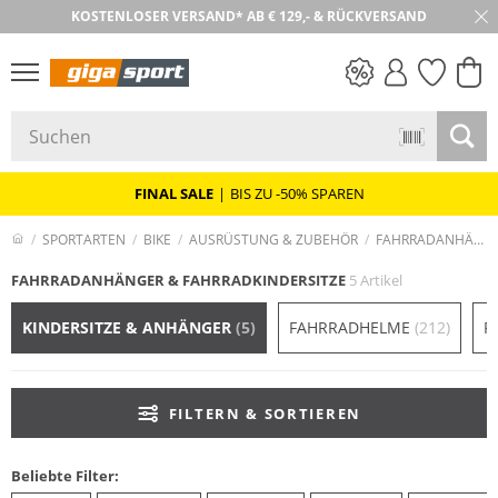
KOSTENLOSER VERSAND* AB € 129,- & RÜCKVERSAND
30 TAGE RÜCKGABE
PREIS & WERT
SALE
FINAL SALE
|
BIS ZU -50% SPAREN
SPORTARTEN
BIKE
AUSRÜSTUNG & ZUBEHÖR
FAHRRADANHÄNGER & FAHRRADKINDERSITZE
FAHRRADANHÄNGER & FAHRRADKINDERSITZE
5 Artikel
KINDERSITZE & ANHÄNGER
(5)
FAHRRADHELME
(212)
F
FILTERN & SORTIEREN
Beliebte Filter: