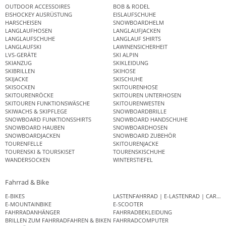
OUTDOOR ACCESSOIRES
BOB & RODEL
EISHOCKEY AUSRÜSTUNG
EISLAUFSCHUHE
HARSCHEISEN
SNOWBOARDHELM
LANGLAUFHOSEN
LANGLAUFJACKEN
LANGLAUFSCHUHE
LANGLAUF SHIRTS
LANGLAUFSKI
LAWINENSICHERHEIT
LVS-GERÄTE
SKI ALPIN
SKIANZUG
SKIKLEIDUNG
SKIBRILLEN
SKIHOSE
SKIJACKE
SKISCHUHE
SKISOCKEN
SKITOURENHOSE
SKITOURENRÖCKE
SKITOUREN UNTERHOSEN
SKITOUREN FUNKTIONSWÄSCHE
SKITOURENWESTEN
SKIWACHS & SKIPFLEGE
SNOWBOARDBRILLE
SNOWBOARD FUNKTIONSSHIRTS
SNOWBOARD HANDSCHUHE
SNOWBOARD HAUBEN
SNOWBOARDHOSEN
SNOWBOARDJACKEN
SNOWBOARD ZUBEHÖR
TOURENFELLE
SKITOURENJACKE
TOURENSKI & TOURSKISET
TOURENSKISCHUHE
WANDERSOCKEN
WINTERSTIEFEL
Fahrrad & Bike
E-BIKES
LASTENFAHRRAD | E-LASTENRAD | CAR
E-MOUNTAINBIKE
E-SCOOTER
FAHRRADANHÄNGER
FAHRRADBEKLEIDUNG
BRILLEN ZUM FAHRRADFAHREN & BIKEN
FAHRRADCOMPUTER