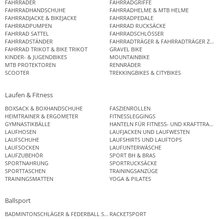
FAHRRÄDER
FAHRRADGRIFFE
FAHRRADHANDSCHUHE
FAHRRADHELME & MTB HELME
FAHRRADJACKE & BIKEJACKE
FAHRRADPEDALE
FAHRRADPUMPEN
FAHRRAD RUCKSÄCKE
FAHRRAD SATTEL
FAHRRADSCHLÖSSER
FAHRRADSTÄNDER
FAHRRADTRÄGER & FAHRRADTRÄGER ZUB
FAHRRAD TRIKOT & BIKE TRIKOT
GRAVEL BIKE
KINDER- & JUGENDBIKES
MOUNTAINBIKE
MTB PROTEKTOREN
RENNRÄDER
SCOOTER
TREKKINGBIKES & CITYBIKES
Laufen & Fitness
BOXSACK & BOXHANDSCHUHE
FASZIENROLLEN
HEIMTRAINER & ERGOMETER
FITNESSLEGGINGS
GYMNASTIKBÄLLE
HANTELN FÜR FITNESS- UND KRAFTTRAINI
LAUFHOSEN
LAUFJACKEN UND LAUFWESTEN
LAUFSCHUHE
LAUFSHIRTS UND LAUFTOPS
LAUFSOCKEN
LAUFUNTERWÄSCHE
LAUFZUBEHÖR
SPORT BH & BRAS
SPORTNAHRUNG
SPORTRUCKSÄCKE
SPORTTASCHEN
TRAININGSANZÜGE
TRAININGSMATTEN
YOGA & PILATES
Ballsport
BADMINTONSCHLÄGER & FEDERBALL SETS
RACKETSPORT