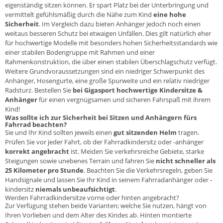
eigenständig sitzen können. Er spart Platz bei der Unterbringung und
vermittelt gefühlsmäßig durch die Nähe zum Kind
eine hohe
Sicherheit
. Im Vergleich dazu bieten Anhänger jedoch noch einen
weitaus besseren Schutz bei etwaigen Unfällen. Dies gilt natürlich eher
für hochwertige Modelle mit besonders hohen Sicherheitsstandards wie
einer stabilen Bodengruppe mit Rahmen und einer
Rahmenkonstruktion, die über einen stabilen Überschlagschutz verfügt.
Weitere Grundvoraussetzungen sind ein niedriger Schwerpunkt des
Anhänger, Hosengurte, eine große Spurweite und ein relativ niedriger
Radsturz. Bestellen Sie
bei Gigasport hochwertige Kindersitze &
Anhänger
für einen vergnügsamen und sicheren Fahrspaß mit ihrem
Kind!
Was sollte ich zur Sicherheit bei Sitzen und Anhängern fürs
Fahrrad beachten?
Sie und Ihr Kind sollten jeweils einen
gut sitzenden Helm
tragen.
Prüfen Sie vor jeder Fahrt, ob der Fahrradkindersitz oder -anhänger
korrekt angebracht
ist. Meiden Sie verkehrsreiche Gebiete, starke
Steigungen sowie unebenes Terrain und fahren Sie
nicht schneller als
25 Kilometer pro Stunde
. Beachten Sie die Verkehrsregeln, geben Sie
Handsignale und lassen Sie Ihr Kind in seinem Fahrradanhänger oder -
kindersitz
niemals unbeaufsichtigt
.
Werden Fahrradkindersitze vorne oder hinten angebracht?
Zur Verfügung stehen beide Varianten; welche Sie nutzen, hängt von
Ihren Vorlieben und dem Alter des Kindes ab. Hinten montierte