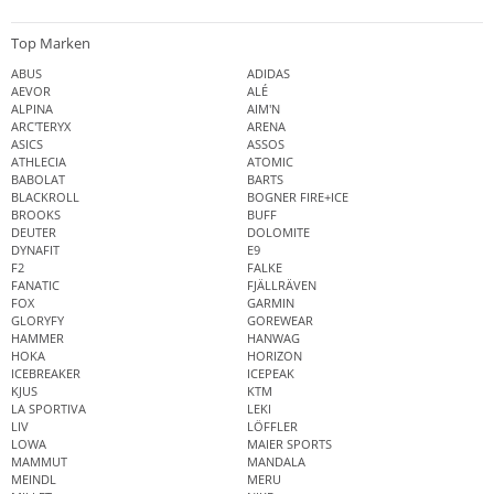
Top Marken
ABUS
ADIDAS
AEVOR
ALÉ
ALPINA
AIM'N
ARC'TERYX
ARENA
ASICS
ASSOS
ATHLECIA
ATOMIC
BABOLAT
BARTS
BLACKROLL
BOGNER FIRE+ICE
BROOKS
BUFF
DEUTER
DOLOMITE
DYNAFIT
E9
F2
FALKE
FANATIC
FJÄLLRÄVEN
FOX
GARMIN
GLORYFY
GOREWEAR
HAMMER
HANWAG
HOKA
HORIZON
ICEBREAKER
ICEPEAK
KJUS
KTM
LA SPORTIVA
LEKI
LIV
LÖFFLER
LOWA
MAIER SPORTS
MAMMUT
MANDALA
MEINDL
MERU