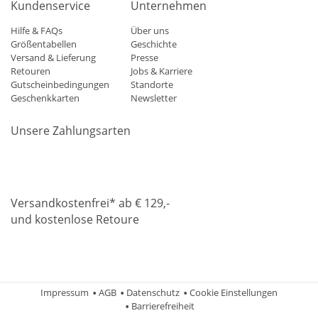
Kundenservice
Unternehmen
Hilfe & FAQs
Über uns
Größentabellen
Geschichte
Versand & Lieferung
Presse
Retouren
Jobs & Karriere
Gutscheinbedingungen
Standorte
Geschenkkarten
Newsletter
Unsere Zahlungsarten
Klarna
Mastercard
Visa
Diners
Applepay
Amazon
Paypa
Versandkostenfrei* ab € 129,-
und kostenlose Retoure
DHL
Gebrüder Weiss
Impressum
AGB
Datenschutz
Cookie Einstellungen
Barrierefreiheit