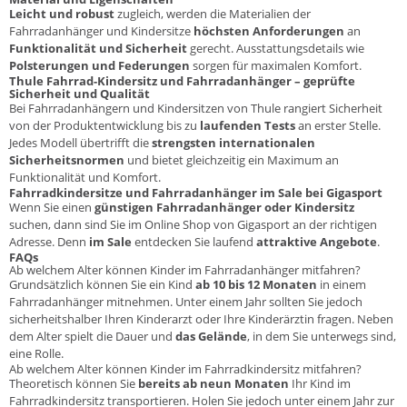
Leicht und robust
zugleich, werden die Materialien der
Fahrradanhänger und Kindersitze
höchsten Anforderungen
an
Funktionalität und Sicherheit
gerecht. Ausstattungsdetails wie
Polsterungen und Federungen
sorgen für maximalen Komfort.
Thule Fahrrad-Kindersitz und Fahrradanhänger – geprüfte
Sicherheit und Qualität
Bei Fahrradanhängern und Kindersitzen von Thule rangiert Sicherheit
von der Produktentwicklung bis zu
laufenden Tests
an erster Stelle.
Jedes Modell übertrifft die
strengsten internationalen
Sicherheitsnormen
und bietet gleichzeitig ein Maximum an
Funktionalität und Komfort.
Fahrradkindersitze und Fahrradanhänger im Sale bei Gigasport
Wenn Sie einen
günstigen Fahrradanhänger oder Kindersitz
suchen, dann sind Sie im Online Shop von Gigasport an der richtigen
Adresse. Denn
im Sale
entdecken Sie laufend
attraktive Angebote
.
FAQs
Ab welchem Alter können Kinder im Fahrradanhänger mitfahren?
Grundsätzlich können Sie ein Kind
ab 10 bis 12 Monaten
in einem
Fahrradanhänger mitnehmen. Unter einem Jahr sollten Sie jedoch
sicherheitshalber Ihren Kinderarzt oder Ihre Kinderärztin fragen. Neben
dem Alter spielt die Dauer und
das Gelände
, in dem Sie unterwegs sind,
eine Rolle.
Ab welchem Alter können Kinder im Fahrradkindersitz mitfahren?
Theoretisch können Sie
bereits ab neun Monaten
Ihr Kind im
Fahrradkindersitz transportieren. Holen Sie jedoch unter einem Jahr zur