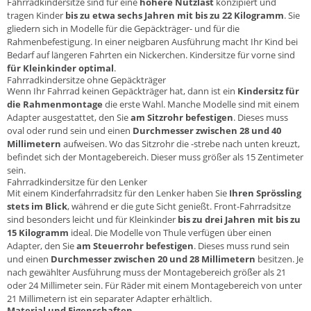
Fahrradkindersitze sind für eine
höhere Nutzlast
konzipiert und
tragen Kinder
bis zu etwa sechs Jahren mit bis zu 22 Kilogramm
. Sie
gliedern sich in Modelle für die Gepäckträger- und für die
Rahmenbefestigung. In einer neigbaren Ausführung macht Ihr Kind bei
Bedarf auf längeren Fahrten ein Nickerchen. Kindersitze für vorne sind
für Kleinkinder optimal
.
Fahrradkindersitze ohne Gepäckträger
Wenn Ihr Fahrrad keinen Gepäckträger hat, dann ist ein
Kindersitz für
die Rahmenmontage
die erste Wahl. Manche Modelle sind mit einem
Adapter ausgestattet, den Sie
am Sitzrohr befestigen
. Dieses muss
oval oder rund sein und einen
Durchmesser zwischen 28 und 40
Millimetern
aufweisen. Wo das Sitzrohr die -strebe nach unten kreuzt,
befindet sich der Montagebereich. Dieser muss größer als 15 Zentimeter
sein.
Fahrradkindersitze für den Lenker
Mit einem Kinderfahrradsitz für den Lenker haben Sie
Ihren Sprössling
stets im Blick
, während er die gute Sicht genießt. Front-Fahrradsitze
sind besonders leicht und für Kleinkinder
bis zu drei Jahren mit bis zu
15 Kilogramm
ideal. Die Modelle von Thule verfügen über einen
Adapter, den Sie
am Steuerrohr befestigen
. Dieses muss rund sein
und einen
Durchmesser zwischen 20 und 28 Millimetern
besitzen. Je
nach gewählter Ausführung muss der Montagebereich größer als 21
oder 24 Millimeter sein. Für Räder mit einem Montagebereich von unter
21 Millimetern ist ein separater Adapter erhältlich.
Material und Eigenschaften