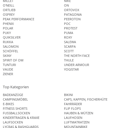
MILLET
NIKE
O'NEILL
ON
ORTLIEB
ORTOVOX
OSPREY
PATAGONIA
PEAK PERFORMANCE
PEEROTON
PHENIX
POC
POLAR
PROTEST
PUKY
PUMA
QUIKSILVER
ROXY
RUKKA
SALEWA
SALOMON
SCARPA
SCHÖFFEL
SCOTT
SKINY
THE NORTH FACE
SPIRIT OF OM
THULE
TUNTURI
UNDER ARMOUR
VAUDE
YOGISTAR
ZIENER
Top Kategorien
BADEANZÜGE
BIKINI
CAMPINGMÖBEL
CAPS, KAPPEN, FISCHERHÜTE
E-BIKES
FAHRRÄDER
FITNESS SHORTS
FLIP FLOPS
FUSSBALLSOCKEN
HAUBEN & MÜTZEN
KINDERTRAGEN & KRAXE
LAUFHOSEN
LAUFSOCKEN
LUFTMATRATZEN
LYCRAS & RASHGUARDS
MOUNTAINBIKE