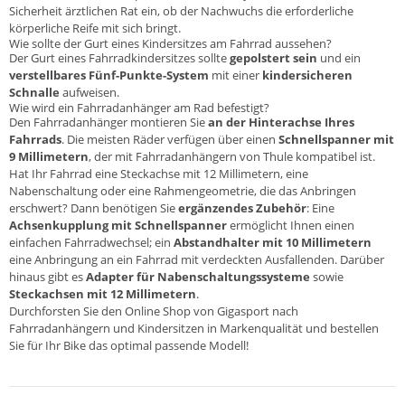
Sicherheit ärztlichen Rat ein, ob der Nachwuchs die erforderliche
körperliche Reife mit sich bringt.
Wie sollte der Gurt eines Kindersitzes am Fahrrad aussehen?
Der Gurt eines Fahrradkindersitzes sollte
gepolstert sein
und ein
verstellbares
Fünf-Punkte-System
mit einer
kindersicheren
Schnalle
aufweisen.
Wie wird ein Fahrradanhänger am Rad befestigt?
Den Fahrradanhänger montieren Sie
an der Hinterachse Ihres
Fahrrads
. Die meisten Räder verfügen über einen
Schnellspanner mit
9 Millimetern
, der mit Fahrradanhängern von
Thule
kompatibel ist.
Hat Ihr Fahrrad eine Steckachse mit 12 Millimetern, eine
Nabenschaltung oder eine Rahmengeometrie, die das Anbringen
erschwert? Dann benötigen Sie
ergänzendes Zubehör
: Eine
Achsenkupplung mit Schnellspanner
ermöglicht Ihnen einen
einfachen Fahrradwechsel; ein
Abstandhalter mit 10 Millimetern
eine Anbringung an ein Fahrrad mit verdeckten Ausfallenden. Darüber
hinaus gibt es
Adapter für Nabenschaltungssysteme
sowie
Steckachsen mit 12 Millimetern
.
Durchforsten Sie den
Online Shop von Gigasport
nach
Fahrradanhängern und Kindersitzen in Markenqualität und bestellen
Sie für Ihr Bike das optimal passende Modell!