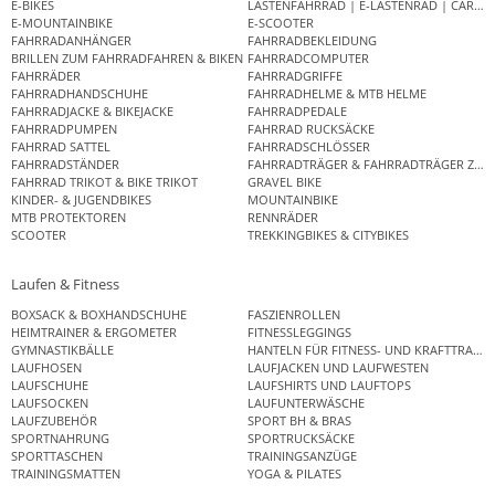
E-BIKES
LASTENFAHRRAD | E-LASTENRAD | CAR
E-MOUNTAINBIKE
E-SCOOTER
FAHRRADANHÄNGER
FAHRRADBEKLEIDUNG
BRILLEN ZUM FAHRRADFAHREN & BIKEN
FAHRRADCOMPUTER
FAHRRÄDER
FAHRRADGRIFFE
FAHRRADHANDSCHUHE
FAHRRADHELME & MTB HELME
FAHRRADJACKE & BIKEJACKE
FAHRRADPEDALE
FAHRRADPUMPEN
FAHRRAD RUCKSÄCKE
FAHRRAD SATTEL
FAHRRADSCHLÖSSER
FAHRRADSTÄNDER
FAHRRADTRÄGER & FAHRRADTRÄGER ZUB
FAHRRAD TRIKOT & BIKE TRIKOT
GRAVEL BIKE
KINDER- & JUGENDBIKES
MOUNTAINBIKE
MTB PROTEKTOREN
RENNRÄDER
SCOOTER
TREKKINGBIKES & CITYBIKES
Laufen & Fitness
BOXSACK & BOXHANDSCHUHE
FASZIENROLLEN
HEIMTRAINER & ERGOMETER
FITNESSLEGGINGS
GYMNASTIKBÄLLE
HANTELN FÜR FITNESS- UND KRAFTTRAINI
LAUFHOSEN
LAUFJACKEN UND LAUFWESTEN
LAUFSCHUHE
LAUFSHIRTS UND LAUFTOPS
LAUFSOCKEN
LAUFUNTERWÄSCHE
LAUFZUBEHÖR
SPORT BH & BRAS
SPORTNAHRUNG
SPORTRUCKSÄCKE
SPORTTASCHEN
TRAININGSANZÜGE
TRAININGSMATTEN
YOGA & PILATES