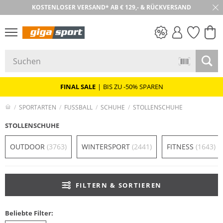
KOSTENLOSER VERSAND* AB € 129,- & RÜCKVERSAND
PREIS & WERT
SALE
FINAL SALE
|
BIS ZU -50% SPAREN
SPORTARTEN
FUSSBALL
SCHUHE
STOLLENSCHUHE
STOLLENSCHUHE
OUTDOOR
(3763)
WINTERSPORT
(2441)
FITNESS
(1643)
FILTERN & SORTIEREN
Beliebte Filter: