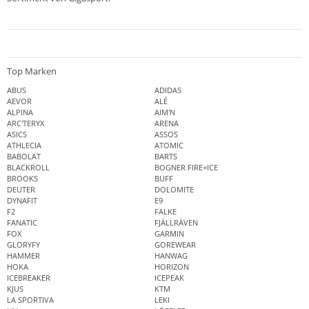
Top Marken
ABUS
ADIDAS
AEVOR
ALÉ
ALPINA
AIM'N
ARC'TERYX
ARENA
ASICS
ASSOS
ATHLECIA
ATOMIC
BABOLAT
BARTS
BLACKROLL
BOGNER FIRE+ICE
BROOKS
BUFF
DEUTER
DOLOMITE
DYNAFIT
E9
F2
FALKE
FANATIC
FJÄLLRÄVEN
FOX
GARMIN
GLORYFY
GOREWEAR
HAMMER
HANWAG
HOKA
HORIZON
ICEBREAKER
ICEPEAK
KJUS
KTM
LA SPORTIVA
LEKI