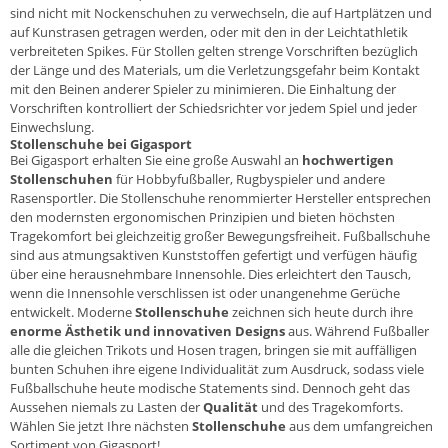
sind nicht mit Nockenschuhen zu verwechseln, die auf Hartplätzen und
auf Kunstrasen getragen werden, oder mit den in der Leichtathletik
verbreiteten Spikes. Für Stollen gelten strenge Vorschriften bezüglich
der Länge und des Materials, um die Verletzungsgefahr beim Kontakt
mit den Beinen anderer Spieler zu minimieren. Die Einhaltung der
Vorschriften kontrolliert der Schiedsrichter vor jedem Spiel und jeder
Einwechslung.
Stollenschuhe bei Gigasport
Bei Gigasport erhalten Sie eine große Auswahl an
hochwertigen
Stollenschuhen
für Hobbyfußballer, Rugbyspieler und andere
Rasensportler. Die Stollenschuhe renommierter Hersteller entsprechen
den modernsten ergonomischen Prinzipien und bieten höchsten
Tragekomfort bei gleichzeitig großer Bewegungsfreiheit. Fußballschuhe
sind aus atmungsaktiven Kunststoffen gefertigt und verfügen häufig
über eine herausnehmbare Innensohle. Dies erleichtert den Tausch,
wenn die Innensohle verschlissen ist oder unangenehme Gerüche
entwickelt. Moderne
Stollenschuhe
zeichnen sich heute durch ihre
enorme Ästhetik und innovativen Designs
aus. Während Fußballer
alle die gleichen Trikots und Hosen tragen, bringen sie mit auffälligen
bunten Schuhen ihre eigene Individualität zum Ausdruck, sodass viele
Fußballschuhe heute modische Statements sind. Dennoch geht das
Aussehen niemals zu Lasten der
Qualität
und des Tragekomforts.
Wählen Sie jetzt Ihre nächsten
Stollenschuhe
aus dem umfangreichen
Sortiment von Gigasport!