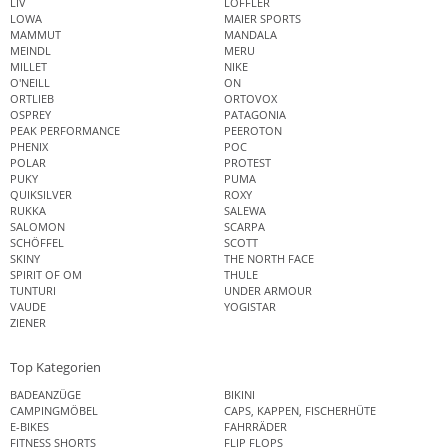
LIV
LÖFFLER
LOWA
MAIER SPORTS
MAMMUT
MANDALA
MEINDL
MERU
MILLET
NIKE
O'NEILL
ON
ORTLIEB
ORTOVOX
OSPREY
PATAGONIA
PEAK PERFORMANCE
PEEROTON
PHENIX
POC
POLAR
PROTEST
PUKY
PUMA
QUIKSILVER
ROXY
RUKKA
SALEWA
SALOMON
SCARPA
SCHÖFFEL
SCOTT
SKINY
THE NORTH FACE
SPIRIT OF OM
THULE
TUNTURI
UNDER ARMOUR
VAUDE
YOGISTAR
ZIENER
Top Kategorien
BADEANZÜGE
BIKINI
CAMPINGMÖBEL
CAPS, KAPPEN, FISCHERHÜTE
E-BIKES
FAHRRÄDER
FITNESS SHORTS
FLIP FLOPS