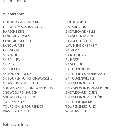
ZIP OFF HOSEN
Wintersport
OUTDOOR ACCESSOIRES
BOB & RODEL
EISHOCKEY AUSRÜSTUNG
EISLAUFSCHUHE
HARSCHEISEN
SNOWBOARDHELM
LANGLAUFHOSEN
LANGLAUFJACKEN
LANGLAUFSCHUHE
LANGLAUF SHIRTS
LANGLAUFSKI
LAWINENSICHERHEIT
LVS-GERÄTE
SKI ALPIN
SKIANZUG
SKIKLEIDUNG
SKIBRILLEN
SKIHOSE
SKIJACKE
SKISCHUHE
SKISOCKEN
SKITOURENHOSE
SKITOURENRÖCKE
SKITOUREN UNTERHOSEN
SKITOUREN FUNKTIONSWÄSCHE
SKITOURENWESTEN
SKIWACHS & SKIPFLEGE
SNOWBOARDBRILLE
SNOWBOARD FUNKTIONSSHIRTS
SNOWBOARD HANDSCHUHE
SNOWBOARD HAUBEN
SNOWBOARDHOSEN
SNOWBOARDJACKEN
SNOWBOARD ZUBEHÖR
TOURENFELLE
SKITOURENJACKE
TOURENSKI & TOURSKISET
TOURENSKISCHUHE
WANDERSOCKEN
WINTERSTIEFEL
Fahrrad & Bike