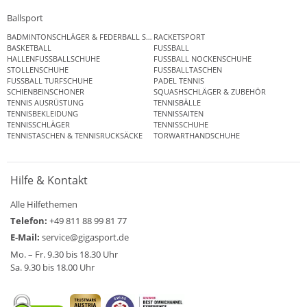
Ballsport
BADMINTONSCHLÄGER & FEDERBALL SETS
RACKETSPORT
BASKETBALL
FUSSBALL
HALLENFUSSBALLSCHUHE
FUSSBALL NOCKENSCHUHE
STOLLENSCHUHE
FUSSBALLTASCHEN
FUSSBALL TURFSCHUHE
PADEL TENNIS
SCHIENBEINSCHONER
SQUASHSCHLÄGER & ZUBEHÖR
TENNIS AUSRÜSTUNG
TENNISBÄLLE
TENNISBEKLEIDUNG
TENNISSAITEN
TENNISSCHLÄGER
TENNISSCHUHE
TENNISTASCHEN & TENNISRUCKSÄCKE
TORWARTHANDSCHUHE
Hilfe & Kontakt
Alle Hilfethemen
Telefon:
+49 811 88 99 81 77
E-Mail:
service@gigasport.de
Mo. – Fr. 9.30 bis 18.30 Uhr
Sa. 9.30 bis 18.00 Uhr