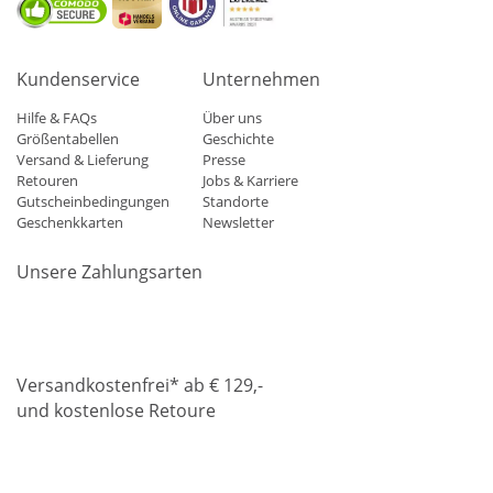
Kundenservice
Unternehmen
Hilfe & FAQs
Über uns
Größentabellen
Geschichte
Versand & Lieferung
Presse
Retouren
Jobs & Karriere
Gutscheinbedingungen
Standorte
Geschenkkarten
Newsletter
Unsere Zahlungsarten
Klarna
Mastercard
Visa
Diners
Applepay
Amazon
Paypa
Versandkostenfrei* ab € 129,-
und kostenlose Retoure
DHL
Gebrüder Weiss