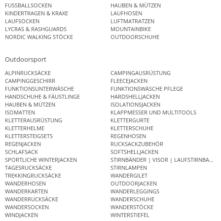
FUSSBALLSOCKEN
HAUBEN & MÜTZEN
KINDERTRAGEN & KRAXE
LAUFHOSEN
LAUFSOCKEN
LUFTMATRATZEN
LYCRAS & RASHGUARDS
MOUNTAINBIKE
NORDIC WALKING STÖCKE
OUTDOORSCHUHE
Outdoorsport
ALPINRUCKSÄCKE
CAMPINGAUSRÜSTUNG
CAMPINGGESCHIRR
FLEECEJACKEN
FUNKTIONSUNTERWÄSCHE
FUNKTIONSWÄSCHE PFLEGE
HANDSCHUHE & FÄUSTLINGE
HARDSHELLJACKEN
HAUBEN & MÜTZEN
ISOLATIONSJACKEN
ISOMATTEN
KLAPPMESSER UND MULTITOOLS
KLETTERAUSRÜSTUNG
KLETTERGURTE
KLETTERHELME
KLETTERSCHUHE
KLETTERSTEIGSETS
REGENHOSEN
REGENJACKEN
RUCKSACKZUBEHÖR
SCHLAFSACK
SOFTSHELLJACKEN
SPORTLICHE WINTERJACKEN
STIRNBÄNDER | VISOR | LAUFSTIRNBAND
TAGESRUCKSÄCKE
STIRNLAMPEN
TREKKINGRUCKSÄCKE
WANDERGILET
WANDERHOSEN
OUTDOORJACKEN
WANDERKARTEN
WANDERLEGGINGS
WANDERRUCKSÄCKE
WANDERSCHUHE
WANDERSOCKEN
WANDERSTÖCKE
WINDJACKEN
WINTERSTIEFEL