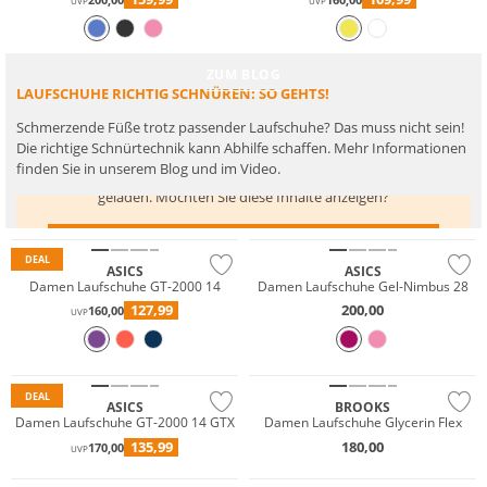
UVP
UVP
ZUM BLOG
LAUFSCHUHE RICHTIG SCHNÜREN: SO GEHTS!
Schmerzende Füße trotz passender Laufschuhe? Das muss nicht sein!
Die richtige Schnürtechnik kann Abhilfe schaffen. Mehr Informationen
finden Sie in unserem Blog und im Video.
Hier werden Inhalte von
www.youtube.com
geladen. Möchten Sie diese Inhalte anzeigen?
INHALTE VON WWW.YOUTUBE.COM ANZEIGEN
DEAL
ASICS
ASICS
Damen Laufschuhe GT-2000 14
Damen Laufschuhe Gel-Nimbus 28
127,99
200,00
160,00
UVP
GORE-TEX
NEU
DEAL
ASICS
BROOKS
Damen Laufschuhe GT-2000 14 GTX
Damen Laufschuhe Glycerin Flex
NEU
135,99
180,00
170,00
UVP
Nachhaltig