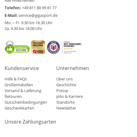
Alle Hilfethemen
Telefon:
+49 811 88 99 81 77
E-Mail:
service@gigasport.de
Mo. – Fr. 9.30 bis 18.30 Uhr
Sa. 9.30 bis 18.00 Uhr
Kundenservice
Unternehmen
Hilfe & FAQs
Über uns
Größentabellen
Geschichte
Versand & Lieferung
Presse
Retouren
Jobs & Karriere
Gutscheinbedingungen
Standorte
Geschenkkarten
Newsletter
Unsere Zahlungsarten
Klarna
Mastercard
Visa
Diners
Applepay
Amazon
Paypa