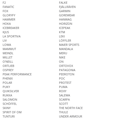
F2
FALKE
FANATIC
FJÄLLRÄVEN
FOX
GARMIN
GLORYFY
GOREWEAR
HAMMER
HANWAG
HOKA
HORIZON
ICEBREAKER
ICEPEAK
KJUS
KTM
LA SPORTIVA
LEKI
LIV
LÖFFLER
LOWA
MAIER SPORTS
MAMMUT
MANDALA
MEINDL
MERU
MILLET
NIKE
O'NEILL
ON
ORTLIEB
ORTOVOX
OSPREY
PATAGONIA
PEAK PERFORMANCE
PEEROTON
PHENIX
POC
POLAR
PROTEST
PUKY
PUMA
QUIKSILVER
ROXY
RUKKA
SALEWA
SALOMON
SCARPA
SCHÖFFEL
SCOTT
SKINY
THE NORTH FACE
SPIRIT OF OM
THULE
TUNTURI
UNDER ARMOUR