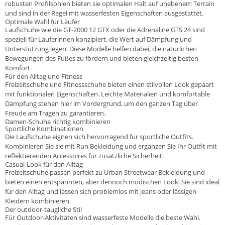
robusten Profilsohlen bieten sie optimalen Halt auf unebenem Terrain
und sind in der Regel mit wasserfesten Eigenschaften ausgestattet.
Optimale Wahl für Läufer
Laufschuhe wie die GT-2000 12 GTX oder die Adrenaline GTS 24 sind
speziell für Läuferinnen konzipiert, die Wert auf Dämpfung und
Unterstützung legen. Diese Modelle helfen dabei, die natürlichen
Bewegungen des Fußes zu fördern und bieten gleichzeitig besten
Komfort.
Für den Alltag und Fitness
Freizeitschuhe und Fitnessschuhe bieten einen stilvollen Look gepaart
mit funktionalen Eigenschaften. Leichte Materialien und komfortable
Dämpfung stehen hier im Vordergrund, um den ganzen Tag über
Freude am Tragen zu garantieren.
Damen-Schuhe richtig kombinieren
Sportliche Kombinationen
Die Laufschuhe eignen sich hervorragend für sportliche Outfits.
Kombinieren Sie sie mit
Run Bekleidung
und ergänzen Sie Ihr Outfit mit
reflektierenden Accessoires für zusätzliche Sicherheit.
Casual-Look für den Alltag
Freizeitschuhe passen perfekt zu
Urban Streetwear Bekleidung
und
bieten einen entspannten, aber dennoch modischen Look. Sie sind ideal
für den Alltag und lassen sich problemlos mit jeans oder lässigen
Kleidern kombinieren.
Der outdoor-taugliche Stil
Für Outdoor-Aktivitäten sind wasserfeste Modelle die beste Wahl.