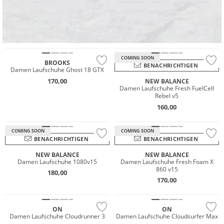
NEU
Wasserfest
.
GORE-TEX
COMING SOON
BROOKS
BENACHRICHTIGEN
Damen Laufschuhe Ghost 18 GTX
170,00
NEW BALANCE
Damen Laufschuhe Fresh FuelCell
Rebel v5
160,00
COMING SOON
COMING SOON
BENACHRICHTIGEN
BENACHRICHTIGEN
NEW BALANCE
NEW BALANCE
Damen Laufschuhe 1080v15
Damen Laufschuhe Fresh Foam X
860 v15
180,00
NEU
NEU
170,00
Nachhaltig
Nachhaltig
ON
ON
Damen Laufschuhe Cloudrunner 3
Damen Laufschuhe Cloudsurfer Max