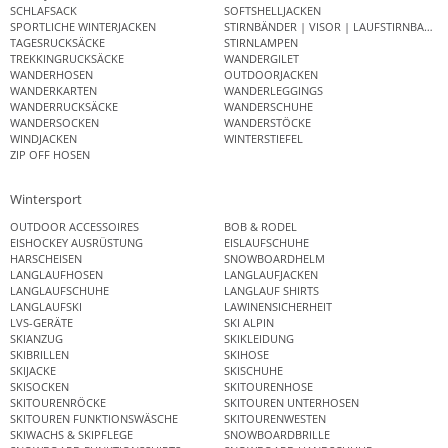
SCHLAFSACK
SOFTSHELLJACKEN
SPORTLICHE WINTERJACKEN
STIRNBÄNDER | VISOR | LAUFSTIRNBAND
TAGESRUCKSÄCKE
STIRNLAMPEN
TREKKINGRUCKSÄCKE
WANDERGILET
WANDERHOSEN
OUTDOORJACKEN
WANDERKARTEN
WANDERLEGGINGS
WANDERRUCKSÄCKE
WANDERSCHUHE
WANDERSOCKEN
WANDERSTÖCKE
WINDJACKEN
WINTERSTIEFEL
ZIP OFF HOSEN
Wintersport
OUTDOOR ACCESSOIRES
BOB & RODEL
EISHOCKEY AUSRÜSTUNG
EISLAUFSCHUHE
HARSCHEISEN
SNOWBOARDHELM
LANGLAUFHOSEN
LANGLAUFJACKEN
LANGLAUFSCHUHE
LANGLAUF SHIRTS
LANGLAUFSKI
LAWINENSICHERHEIT
LVS-GERÄTE
SKI ALPIN
SKIANZUG
SKIKLEIDUNG
SKIBRILLEN
SKIHOSE
SKIJACKE
SKISCHUHE
SKISOCKEN
SKITOURENHOSE
SKITOURENRÖCKE
SKITOUREN UNTERHOSEN
SKITOUREN FUNKTIONSWÄSCHE
SKITOURENWESTEN
SKIWACHS & SKIPFLEGE
SNOWBOARDBRILLE