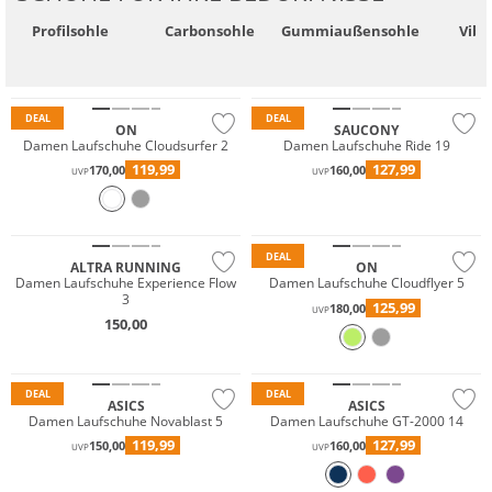
Profil­sohle
Carbon­sohle
Gummi­außensohle
Vib
Nachhaltig
DEAL
DEAL
ON
SAUCONY
Damen Laufschuhe Cloudsurfer 2
Damen Laufschuhe Ride 19
119,99
127,99
170,00
160,00
UVP
UVP
NEU
Nachhaltig
DEAL
ALTRA RUNNING
ON
Damen Laufschuhe Experience Flow
Damen Laufschuhe Cloudflyer 5
3
125,99
180,00
UVP
150,00
Nachhaltig
DEAL
DEAL
ASICS
ASICS
Damen Laufschuhe Novablast 5
Damen Laufschuhe GT-2000 14
119,99
127,99
150,00
160,00
UVP
UVP