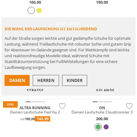
160,00
190,00
So finden Sie den richtigen Laufschuh
JETZT LESEN
DIE WAHL DES LAUFSCHUHS IST ENTSCHEIDEND
Auf der Straße sorgen leichte und gut gedämpfte Schuhe für optimale
Leistung, während Traillaufschuhe mit robuster Sohle und gutem Grip
für Abenteuer im Gelände geeignet sind. Für Wettkämpfe sind leichte
und reaktionsfreudige Modelle ideal, während Schuhe mit
Stabilitätsunterstützung bei Fußfehl­stellungen für eine sichere
Laufbewegung sorgen.
DAMEN
HERREN
KINDER
NEU
STRASSE
GELÄNDE
Nachhaltig
DEAL
ALTRA RUNNING
ON
Damen Laufschuhe Fwd Via 2
Damen Laufschuhe Cloudmonster 3
143,99
200,00
180,00
UVP
Wasserfest