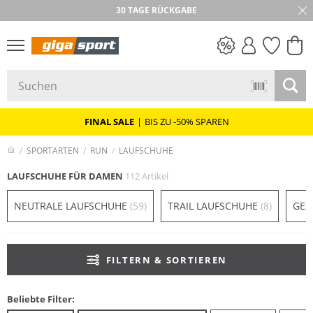
★★★★★ 4,8 / 5,0 STERNE
30 TAGE RÜCKGABE
PREIS & WERT
SALE
FINAL SALE
|
BIS ZU -50% SPAREN
SPORTARTEN
RUN
LAUFSCHUHE
LAUFSCHUHE FÜR DAMEN
112 Artikel
NEUTRALE LAUFSCHUHE
(59)
TRAIL LAUFSCHUHE
(8)
GES
FILTERN & SORTIEREN
Beliebte Filter: