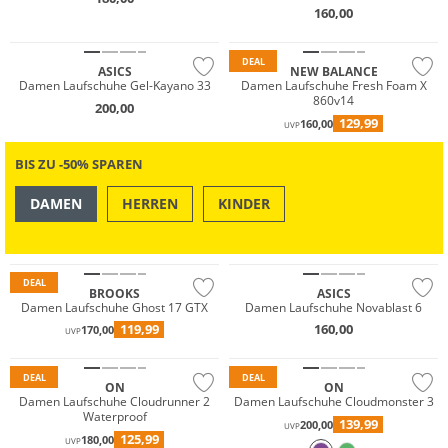
160,00
Must have
DEAL
ASICS
NEW BALANCE
Damen Laufschuhe Gel-Kayano 33
Damen Laufschuhe Fresh Foam X
860v14
200,00
129,99
160,00
UVP
BIS ZU -50% SPAREN
DAMEN
HERREN
KINDER
GORE-TEX
NEU
OUTDOOR
SWIM & BEACH
Nachhaltig
Must have
DEAL
BROOKS
ASICS
Damen Laufschuhe Ghost 17 GTX
Damen Laufschuhe Novablast 6
119,99
160,00
170,00
UVP
Wasserfest
Nachhaltig
DEAL
DEAL
ON
ON
Damen Laufschuhe Cloudrunner 2
Damen Laufschuhe Cloudmonster 3
Waterproof
139,99
200,00
UVP
125,99
180,00
UVP