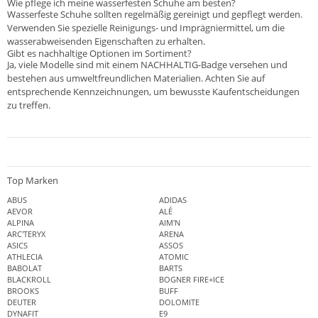
Wie pflege ich meine wasserfesten Schuhe am besten?
Wasserfeste Schuhe sollten regelmäßig gereinigt und gepflegt werden.
Verwenden Sie spezielle Reinigungs- und Imprägniermittel, um die
wasserabweisenden Eigenschaften zu erhalten.
Gibt es nachhaltige Optionen im Sortiment?
Ja, viele Modelle sind mit einem NACHHALTIG-Badge versehen und
bestehen aus umweltfreundlichen Materialien. Achten Sie auf
entsprechende Kennzeichnungen, um bewusste Kaufentscheidungen
zu treffen.
Top Marken
ABUS
ADIDAS
AEVOR
ALÉ
ALPINA
AIM'N
ARC'TERYX
ARENA
ASICS
ASSOS
ATHLECIA
ATOMIC
BABOLAT
BARTS
BLACKROLL
BOGNER FIRE+ICE
BROOKS
BUFF
DEUTER
DOLOMITE
DYNAFIT
E9