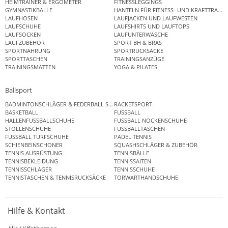
HEIMTRAINER & ERGOMETER
FITNESSLEGGINGS
GYMNASTIKBÄLLE
HANTELN FÜR FITNESS- UND KRAFTTRAINI
LAUFHOSEN
LAUFJACKEN UND LAUFWESTEN
LAUFSCHUHE
LAUFSHIRTS UND LAUFTOPS
LAUFSOCKEN
LAUFUNTERWÄSCHE
LAUFZUBEHÖR
SPORT BH & BRAS
SPORTNAHRUNG
SPORTRUCKSÄCKE
SPORTTASCHEN
TRAININGSANZÜGE
TRAININGSMATTEN
YOGA & PILATES
Ballsport
BADMINTONSCHLÄGER & FEDERBALL SETS
RACKETSPORT
BASKETBALL
FUSSBALL
HALLENFUSSBALLSCHUHE
FUSSBALL NOCKENSCHUHE
STOLLENSCHUHE
FUSSBALLTASCHEN
FUSSBALL TURFSCHUHE
PADEL TENNIS
SCHIENBEINSCHONER
SQUASHSCHLÄGER & ZUBEHÖR
TENNIS AUSRÜSTUNG
TENNISBÄLLE
TENNISBEKLEIDUNG
TENNISSAITEN
TENNISSCHLÄGER
TENNISSCHUHE
TENNISTASCHEN & TENNISRUCKSÄCKE
TORWARTHANDSCHUHE
Hilfe & Kontakt