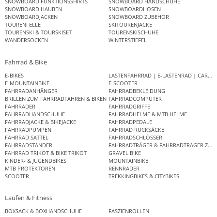
SNOWBOARD FUNKTIONSSHIRTS
SNOWBOARD HANDSCHUHE
SNOWBOARD HAUBEN
SNOWBOARDHOSEN
SNOWBOARDJACKEN
SNOWBOARD ZUBEHÖR
TOURENFELLE
SKITOURENJACKE
TOURENSKI & TOURSKISET
TOURENSKISCHUHE
WANDERSOCKEN
WINTERSTIEFEL
Fahrrad & Bike
E-BIKES
LASTENFAHRRAD | E-LASTENRAD | CAR
E-MOUNTAINBIKE
E-SCOOTER
FAHRRADANHÄNGER
FAHRRADBEKLEIDUNG
BRILLEN ZUM FAHRRADFAHREN & BIKEN
FAHRRADCOMPUTER
FAHRRÄDER
FAHRRADGRIFFE
FAHRRADHANDSCHUHE
FAHRRADHELME & MTB HELME
FAHRRADJACKE & BIKEJACKE
FAHRRADPEDALE
FAHRRADPUMPEN
FAHRRAD RUCKSÄCKE
FAHRRAD SATTEL
FAHRRADSCHLÖSSER
FAHRRADSTÄNDER
FAHRRADTRÄGER & FAHRRADTRÄGER ZUB
FAHRRAD TRIKOT & BIKE TRIKOT
GRAVEL BIKE
KINDER- & JUGENDBIKES
MOUNTAINBIKE
MTB PROTEKTOREN
RENNRÄDER
SCOOTER
TREKKINGBIKES & CITYBIKES
Laufen & Fitness
BOXSACK & BOXHANDSCHUHE
FASZIENROLLEN