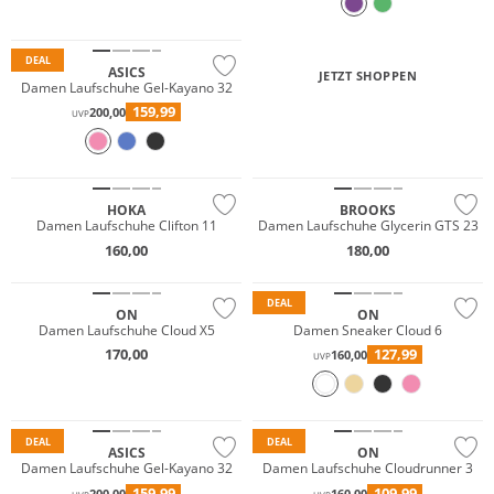
DEAL
ASICS
JETZT SHOPPEN
Damen Laufschuhe Gel-Kayano 32
159,99
200,00
UVP
NEU
Nachhaltig
HOKA
BROOKS
Damen Laufschuhe Clifton 11
Damen Laufschuhe Glycerin GTS 23
160,00
180,00
NEU
DEAL
ON
ON
Damen Laufschuhe Cloud X5
Damen Sneaker Cloud 6
170,00
127,99
160,00
UVP
Nachhaltig
DEAL
DEAL
ASICS
ON
Damen Laufschuhe Gel-Kayano 32
Damen Laufschuhe Cloudrunner 3
159,99
109,99
200,00
160,00