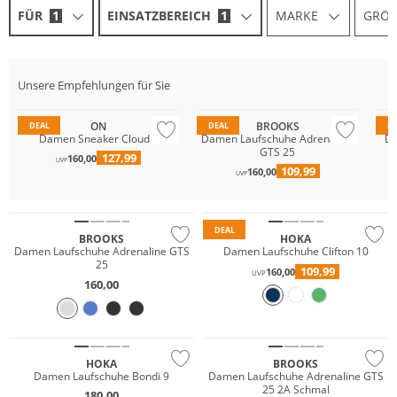
FÜR
1
EINSATZBEREICH
1
MARKE
GRÖS
Unsere Empfehlungen für Sie
Nachhaltig
ON
BROOKS
DEAL
DEAL
D
Damen Sneaker Cloud 6
Damen Laufschuhe Adrenaline
Da
GTS 25
127,99
160,00
UVP
109,99
160,00
UVP
Nachhaltig
DEAL
BROOKS
HOKA
Damen Laufschuhe Adrenaline GTS
Damen Laufschuhe Clifton 10
25
109,99
160,00
UVP
160,00
NEU
Nachhaltig
HOKA
BROOKS
Damen Laufschuhe Bondi 9
Damen Laufschuhe Adrenaline GTS
25 2A Schmal
180,00