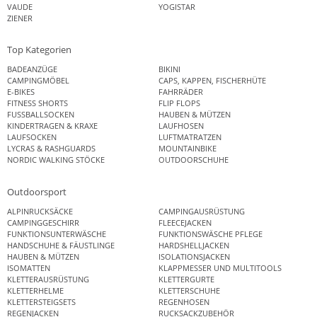
VAUDE
YOGISTAR
ZIENER
Top Kategorien
BADEANZÜGE
BIKINI
CAMPINGMÖBEL
CAPS, KAPPEN, FISCHERHÜTE
E-BIKES
FAHRRÄDER
FITNESS SHORTS
FLIP FLOPS
FUSSBALLSOCKEN
HAUBEN & MÜTZEN
KINDERTRAGEN & KRAXE
LAUFHOSEN
LAUFSOCKEN
LUFTMATRATZEN
LYCRAS & RASHGUARDS
MOUNTAINBIKE
NORDIC WALKING STÖCKE
OUTDOORSCHUHE
Outdoorsport
ALPINRUCKSÄCKE
CAMPINGAUSRÜSTUNG
CAMPINGGESCHIRR
FLEECEJACKEN
FUNKTIONSUNTERWÄSCHE
FUNKTIONSWÄSCHE PFLEGE
HANDSCHUHE & FÄUSTLINGE
HARDSHELLJACKEN
HAUBEN & MÜTZEN
ISOLATIONSJACKEN
ISOMATTEN
KLAPPMESSER UND MULTITOOLS
KLETTERAUSRÜSTUNG
KLETTERGURTE
KLETTERHELME
KLETTERSCHUHE
KLETTERSTEIGSETS
REGENHOSEN
REGENJACKEN
RUCKSACKZUBEHÖR