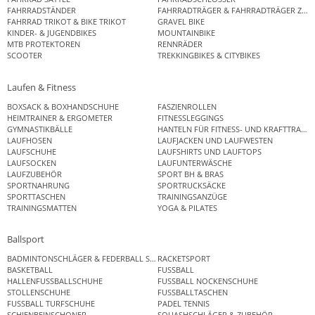
FAHRRADSTÄNDER
FAHRRADTRÄGER & FAHRRADTRÄGER ZUB
FAHRRAD TRIKOT & BIKE TRIKOT
GRAVEL BIKE
KINDER- & JUGENDBIKES
MOUNTAINBIKE
MTB PROTEKTOREN
RENNRÄDER
SCOOTER
TREKKINGBIKES & CITYBIKES
Laufen & Fitness
BOXSACK & BOXHANDSCHUHE
FASZIENROLLEN
HEIMTRAINER & ERGOMETER
FITNESSLEGGINGS
GYMNASTIKBÄLLE
HANTELN FÜR FITNESS- UND KRAFTTRAINI
LAUFHOSEN
LAUFJACKEN UND LAUFWESTEN
LAUFSCHUHE
LAUFSHIRTS UND LAUFTOPS
LAUFSOCKEN
LAUFUNTERWÄSCHE
LAUFZUBEHÖR
SPORT BH & BRAS
SPORTNAHRUNG
SPORTRUCKSÄCKE
SPORTTASCHEN
TRAININGSANZÜGE
TRAININGSMATTEN
YOGA & PILATES
Ballsport
BADMINTONSCHLÄGER & FEDERBALL SETS
RACKETSPORT
BASKETBALL
FUSSBALL
HALLENFUSSBALLSCHUHE
FUSSBALL NOCKENSCHUHE
STOLLENSCHUHE
FUSSBALLTASCHEN
FUSSBALL TURFSCHUHE
PADEL TENNIS
SCHIENBEINSCHONER
SQUASHSCHLÄGER & ZUBEHÖR