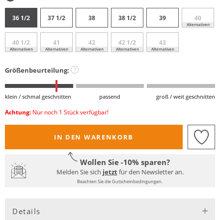
36 1/2
37 1/2
38
38 1/2
39
40
Alternativen
40 1/2
41
42
42 1/2
43
Alternativen
Alternativen
Alternativen
Alternativen
Alternativen
Größenbeurteilung:
?
klein / schmal geschnitten
passend
groß / weit geschnitten
Achtung:
Nur noch 1 Stück verfügbar!
IN DEN WARENKORB
Wollen Sie -10% sparen?
Melden Sie sich
jetzt
für den Newsletter an.
Beachten Sie die Gutscheinbedingungen.
Details