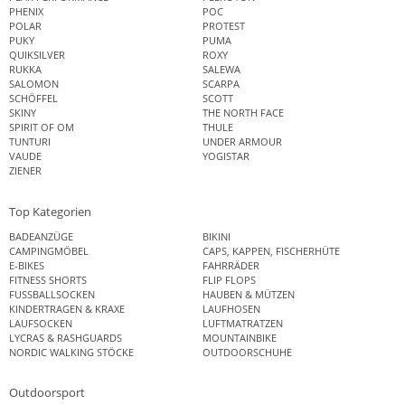
PHENIX
POC
POLAR
PROTEST
PUKY
PUMA
QUIKSILVER
ROXY
RUKKA
SALEWA
SALOMON
SCARPA
SCHÖFFEL
SCOTT
SKINY
THE NORTH FACE
SPIRIT OF OM
THULE
TUNTURI
UNDER ARMOUR
VAUDE
YOGISTAR
ZIENER
Top Kategorien
BADEANZÜGE
BIKINI
CAMPINGMÖBEL
CAPS, KAPPEN, FISCHERHÜTE
E-BIKES
FAHRRÄDER
FITNESS SHORTS
FLIP FLOPS
FUSSBALLSOCKEN
HAUBEN & MÜTZEN
KINDERTRAGEN & KRAXE
LAUFHOSEN
LAUFSOCKEN
LUFTMATRATZEN
LYCRAS & RASHGUARDS
MOUNTAINBIKE
NORDIC WALKING STÖCKE
OUTDOORSCHUHE
Outdoorsport