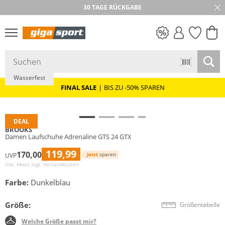
30 TAGE RÜCKGABE
Nachhaltig
GORE-TEX
PREIS & WERT
SALE
Wasserfest
FINAL SALE
|
BIS ZU -50% SPAREN
DEAL
BROOKS
Damen Laufschuhe Adrenaline GTS 24 GTX
119,99
170,00
Jetzt
sparen
UVP
inkl. Mwst zzgl.
Versandkosten
Farbe:
Dunkelblau
Größe:
Größentabelle
Welche Größe passt mir?