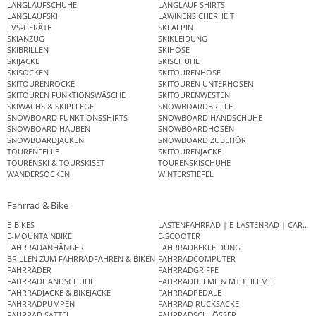
LANGLAUFSCHUHE
LANGLAUF SHIRTS
LANGLAUFSKI
LAWINENSICHERHEIT
LVS-GERÄTE
SKI ALPIN
SKIANZUG
SKIKLEIDUNG
SKIBRILLEN
SKIHOSE
SKIJACKE
SKISCHUHE
SKISOCKEN
SKITOURENHOSE
SKITOURENRÖCKE
SKITOUREN UNTERHOSEN
SKITOUREN FUNKTIONSWÄSCHE
SKITOURENWESTEN
SKIWACHS & SKIPFLEGE
SNOWBOARDBRILLE
SNOWBOARD FUNKTIONSSHIRTS
SNOWBOARD HANDSCHUHE
SNOWBOARD HAUBEN
SNOWBOARDHOSEN
SNOWBOARDJACKEN
SNOWBOARD ZUBEHÖR
TOURENFELLE
SKITOURENJACKE
TOURENSKI & TOURSKISET
TOURENSKISCHUHE
WANDERSOCKEN
WINTERSTIEFEL
Fahrrad & Bike
E-BIKES
LASTENFAHRRAD | E-LASTENRAD | CAR
E-MOUNTAINBIKE
E-SCOOTER
FAHRRADANHÄNGER
FAHRRADBEKLEIDUNG
BRILLEN ZUM FAHRRADFAHREN & BIKEN
FAHRRADCOMPUTER
FAHRRÄDER
FAHRRADGRIFFE
FAHRRADHANDSCHUHE
FAHRRADHELME & MTB HELME
FAHRRADJACKE & BIKEJACKE
FAHRRADPEDALE
FAHRRADPUMPEN
FAHRRAD RUCKSÄCKE
FAHRRAD SATTEL
FAHRRADSCHLÖSSER