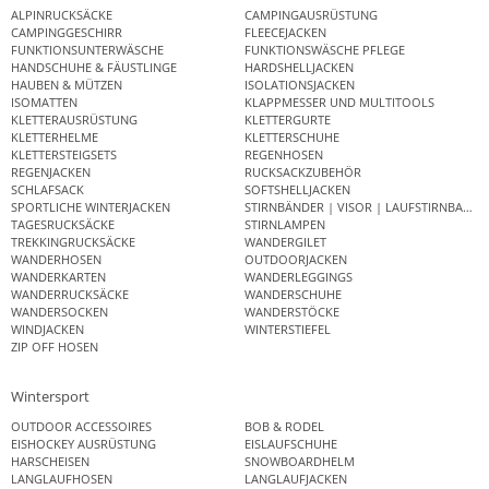
ALPINRUCKSÄCKE
CAMPINGAUSRÜSTUNG
CAMPINGGESCHIRR
FLEECEJACKEN
FUNKTIONSUNTERWÄSCHE
FUNKTIONSWÄSCHE PFLEGE
HANDSCHUHE & FÄUSTLINGE
HARDSHELLJACKEN
HAUBEN & MÜTZEN
ISOLATIONSJACKEN
ISOMATTEN
KLAPPMESSER UND MULTITOOLS
KLETTERAUSRÜSTUNG
KLETTERGURTE
KLETTERHELME
KLETTERSCHUHE
KLETTERSTEIGSETS
REGENHOSEN
REGENJACKEN
RUCKSACKZUBEHÖR
SCHLAFSACK
SOFTSHELLJACKEN
SPORTLICHE WINTERJACKEN
STIRNBÄNDER | VISOR | LAUFSTIRNBAND
TAGESRUCKSÄCKE
STIRNLAMPEN
TREKKINGRUCKSÄCKE
WANDERGILET
WANDERHOSEN
OUTDOORJACKEN
WANDERKARTEN
WANDERLEGGINGS
WANDERRUCKSÄCKE
WANDERSCHUHE
WANDERSOCKEN
WANDERSTÖCKE
WINDJACKEN
WINTERSTIEFEL
ZIP OFF HOSEN
Wintersport
OUTDOOR ACCESSOIRES
BOB & RODEL
EISHOCKEY AUSRÜSTUNG
EISLAUFSCHUHE
HARSCHEISEN
SNOWBOARDHELM
LANGLAUFHOSEN
LANGLAUFJACKEN