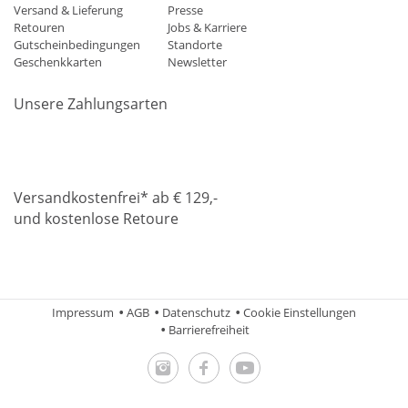
Versand & Lieferung
Presse
Retouren
Jobs & Karriere
Gutscheinbedingungen
Standorte
Geschenkkarten
Newsletter
Unsere Zahlungsarten
Klarna
Mastercard
Visa
Diners
Applepay
Amazon
Paypa
Versandkostenfrei* ab € 129,-
und kostenlose Retoure
DHL
Gebrüder Weiss
Impressum
AGB
Datenschutz
Cookie Einstellungen
Barrierefreiheit