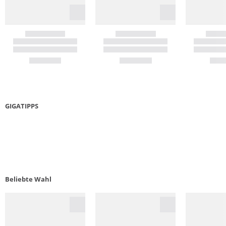
GIGATIPPS
LAUFSCHUHE GUIDE
5 KR
Beliebte Wahl