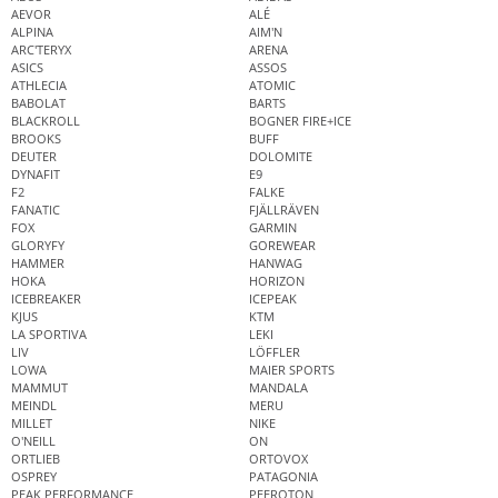
AEVOR
ALÉ
ALPINA
AIM'N
ARC'TERYX
ARENA
ASICS
ASSOS
ATHLECIA
ATOMIC
BABOLAT
BARTS
BLACKROLL
BOGNER FIRE+ICE
BROOKS
BUFF
DEUTER
DOLOMITE
DYNAFIT
E9
F2
FALKE
FANATIC
FJÄLLRÄVEN
FOX
GARMIN
GLORYFY
GOREWEAR
HAMMER
HANWAG
HOKA
HORIZON
ICEBREAKER
ICEPEAK
KJUS
KTM
LA SPORTIVA
LEKI
LIV
LÖFFLER
LOWA
MAIER SPORTS
MAMMUT
MANDALA
MEINDL
MERU
MILLET
NIKE
O'NEILL
ON
ORTLIEB
ORTOVOX
OSPREY
PATAGONIA
PEAK PERFORMANCE
PEEROTON