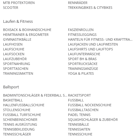
MTB PROTEKTOREN
RENNRÄDER
SCOOTER
TREKKINGBIKES & CITYBIKES
Laufen & Fitness
BOXSACK & BOXHANDSCHUHE
FASZIENROLLEN
HEIMTRAINER & ERGOMETER
FITNESSLEGGINGS
GYMNASTIKBÄLLE
HANTELN FÜR FITNESS- UND KRAFTTRAINI
LAUFHOSEN
LAUFJACKEN UND LAUFWESTEN
LAUFSCHUHE
LAUFSHIRTS UND LAUFTOPS
LAUFSOCKEN
LAUFUNTERWÄSCHE
LAUFZUBEHÖR
SPORT BH & BRAS
SPORTNAHRUNG
SPORTRUCKSÄCKE
SPORTTASCHEN
TRAININGSANZÜGE
TRAININGSMATTEN
YOGA & PILATES
Ballsport
BADMINTONSCHLÄGER & FEDERBALL SETS
RACKETSPORT
BASKETBALL
FUSSBALL
HALLENFUSSBALLSCHUHE
FUSSBALL NOCKENSCHUHE
STOLLENSCHUHE
FUSSBALLTASCHEN
FUSSBALL TURFSCHUHE
PADEL TENNIS
SCHIENBEINSCHONER
SQUASHSCHLÄGER & ZUBEHÖR
TENNIS AUSRÜSTUNG
TENNISBÄLLE
TENNISBEKLEIDUNG
TENNISSAITEN
TENNISSCHLÄGER
TENNISSCHUHE