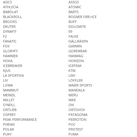
ASICS
ASSOS
ATHLECIA
ATOMIC
BABOLAT
BARTS
BLACKROLL
BOGNER FIRE+ICE
BROOKS
BUFF
DEUTER
DOLOMITE
DYNAFIT
E9
F2
FALKE
FANATIC
FJÄLLRÄVEN
FOX
GARMIN
GLORYFY
GOREWEAR
HAMMER
HANWAG
HOKA
HORIZON
ICEBREAKER
ICEPEAK
KJUS
KTM
LA SPORTIVA
LEKI
LIV
LÖFFLER
LOWA
MAIER SPORTS
MAMMUT
MANDALA
MEINDL
MERU
MILLET
NIKE
O'NEILL
ON
ORTLIEB
ORTOVOX
OSPREY
PATAGONIA
PEAK PERFORMANCE
PEEROTON
PHENIX
POC
POLAR
PROTEST
PUKY
PUMA