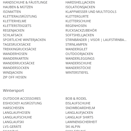
HANDSCHUHE & FÄUSTLINGE
HARDSHELLJACKEN
HAUBEN & MÜTZEN
ISOLATIONSJACKEN
ISOMATTEN
KLAPPMESSER UND MULTITOOLS
KLETTERAUSRÜSTUNG
KLETTERGURTE
KLETTERHELME
KLETTERSCHUHE
KLETTERSTEIGSETS
REGENHOSEN
REGENJACKEN
RUCKSACKZUBEHÖR
SCHLAFSACK
SOFTSHELLJACKEN
SPORTLICHE WINTERJACKEN
STIRNBÄNDER | VISOR | LAUFSTIRNBAND
TAGESRUCKSÄCKE
STIRNLAMPEN
TREKKINGRUCKSÄCKE
WANDERGILET
WANDERHOSEN
OUTDOORJACKEN
WANDERKARTEN
WANDERLEGGINGS
WANDERRUCKSÄCKE
WANDERSCHUHE
WANDERSOCKEN
WANDERSTÖCKE
WINDJACKEN
WINTERSTIEFEL
ZIP OFF HOSEN
Wintersport
OUTDOOR ACCESSOIRES
BOB & RODEL
EISHOCKEY AUSRÜSTUNG
EISLAUFSCHUHE
HARSCHEISEN
SNOWBOARDHELM
LANGLAUFHOSEN
LANGLAUFJACKEN
LANGLAUFSCHUHE
LANGLAUF SHIRTS
LANGLAUFSKI
LAWINENSICHERHEIT
LVS-GERÄTE
SKI ALPIN