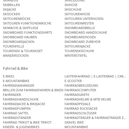
SKIANZUG
SKIKLEIDUNG
SKIBRILLEN
SKIHOSE
SKIJACKE
SKISCHUHE
SKISOCKEN
SKITOURENHOSE
SKITOURENRÖCKE
SKITOUREN UNTERHOSEN
SKITOUREN FUNKTIONSWÄSCHE
SKITOURENWESTEN
SKIWACHS & SKIPFLEGE
SNOWBOARDBRILLE
SNOWBOARD FUNKTIONSSHIRTS
SNOWBOARD HANDSCHUHE
SNOWBOARD HAUBEN
SNOWBOARDHOSEN
SNOWBOARDJACKEN
SNOWBOARD ZUBEHÖR
TOURENFELLE
SKITOURENJACKE
TOURENSKI & TOURSKISET
TOURENSKISCHUHE
WANDERSOCKEN
WINTERSTIEFEL
Fahrrad & Bike
E-BIKES
LASTENFAHRRAD | E-LASTENRAD | CAR
E-MOUNTAINBIKE
E-SCOOTER
FAHRRADANHÄNGER
FAHRRADBEKLEIDUNG
BRILLEN ZUM FAHRRADFAHREN & BIKEN
FAHRRADCOMPUTER
FAHRRÄDER
FAHRRADGRIFFE
FAHRRADHANDSCHUHE
FAHRRADHELME & MTB HELME
FAHRRADJACKE & BIKEJACKE
FAHRRADPEDALE
FAHRRADPUMPEN
FAHRRAD RUCKSÄCKE
FAHRRAD SATTEL
FAHRRADSCHLÖSSER
FAHRRADSTÄNDER
FAHRRADTRÄGER & FAHRRADTRÄGER ZUB
FAHRRAD TRIKOT & BIKE TRIKOT
GRAVEL BIKE
KINDER- & JUGENDBIKES
MOUNTAINBIKE