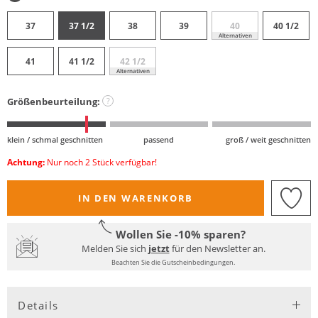
37
37 1/2
38
39
40
40 1/2
Alternativen
41
41 1/2
42 1/2
Alternativen
Größenbeurteilung:
?
klein / schmal geschnitten
passend
groß / weit geschnitten
Achtung:
Nur noch 2 Stück verfügbar!
IN DEN WARENKORB
Wollen Sie -10% sparen?
Melden Sie sich
jetzt
für den Newsletter an.
Beachten Sie die Gutscheinbedingungen.
Details