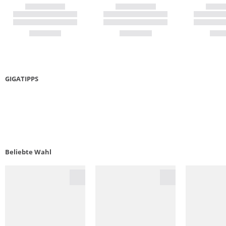
GIGATIPPS
LAUFSCHUHE GUIDE
5 KR
Beliebte Wahl