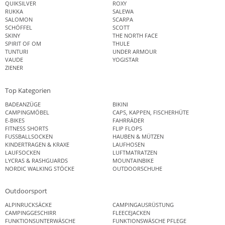
QUIKSILVER
ROXY
RUKKA
SALEWA
SALOMON
SCARPA
SCHÖFFEL
SCOTT
SKINY
THE NORTH FACE
SPIRIT OF OM
THULE
TUNTURI
UNDER ARMOUR
VAUDE
YOGISTAR
ZIENER
Top Kategorien
BADEANZÜGE
BIKINI
CAMPINGMÖBEL
CAPS, KAPPEN, FISCHERHÜTE
E-BIKES
FAHRRÄDER
FITNESS SHORTS
FLIP FLOPS
FUSSBALLSOCKEN
HAUBEN & MÜTZEN
KINDERTRAGEN & KRAXE
LAUFHOSEN
LAUFSOCKEN
LUFTMATRATZEN
LYCRAS & RASHGUARDS
MOUNTAINBIKE
NORDIC WALKING STÖCKE
OUTDOORSCHUHE
Outdoorsport
ALPINRUCKSÄCKE
CAMPINGAUSRÜSTUNG
CAMPINGGESCHIRR
FLEECEJACKEN
FUNKTIONSUNTERWÄSCHE
FUNKTIONSWÄSCHE PFLEGE