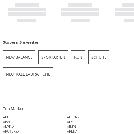
Stöbern Sie weiter
NEW BALANCE
SPORTARTEN
RUN
SCHUHE
NEUTRALE LAUFSCHUHE
Top Marken
ABUS
ADIDAS
AEVOR
ALÉ
ALPINA
AIM'N
ARC'TERYX
ARENA