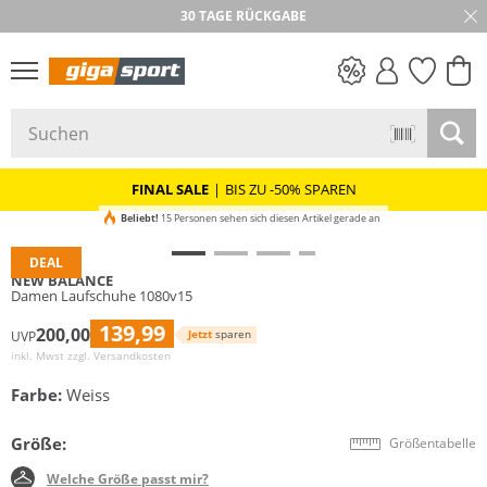
30 TAGE RÜCKGABE
PREIS & WERT
SALE
FINAL SALE
|
BIS ZU -50% SPAREN
Beliebt!
15 Personen sehen sich diesen Artikel gerade an
DEAL
NEW BALANCE
Damen Laufschuhe 1080v15
139,99
200,00
Jetzt
sparen
UVP
inkl. Mwst zzgl.
Versandkosten
Farbe:
Weiss
Größe:
Größentabelle
Welche Größe passt mir?