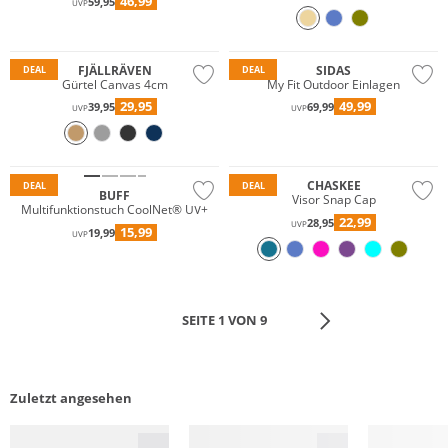
46,99
59,95
UVP
FJÄLLRÄVEN
SIDAS
DEAL
DEAL
Gürtel Canvas 4cm
My Fit Outdoor Einlagen
29,95
49,99
39,95
69,99
UVP
UVP
Nachhaltig
CHASKEE
DEAL
DEAL
BUFF
Visor Snap Cap
Multifunktionstuch CoolNet® UV+
22,99
28,95
UVP
15,99
19,99
UVP
SEITE 1 VON 9
Zuletzt angesehen