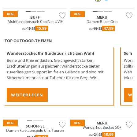
Nachhaltig
Große Größen
DEAL
DEAL
BUFF
MERU
Multifunktionstuch CoolNet UV®
Damen Bluse Otta
15,99
47,99
19,99
69,95
UVP
UVP
TOP OUTDOOR-THEMEN
Wanderstöcke: Ihr Guide zur richtigen Wahl
So fin
Beine und Knie entlasten, Gleichgewicht stärken,
Worauf
Erschütterungen ausgleichen: Wanderstöcke bieten
sollten?
zuverlässigen Support im freien Gelände und sind mit
Wahl ge
Sicherheit mehr als nur Zubehör für den Berg. Wir
inklusi
verraten, wie Sie die idealen Wegbegleiter für Ihre
nächste Wanderung finden.
WEITERLESEN
WEI
Große Größen
Nachhaltig
Nachhaltig
MERU
DEAL
DEAL
SCHÖFFEL
Wanderhut Bucket 50+
Damen Funktionspolo Circ Tauron
18,99
24,95
UVP