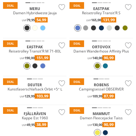
DEAL
DEAL
MERU
EASTPAK
Damen Hybridweste Jauja
Reisetrolley Transit'R S
54,99
131,99
79,95
165,00
UVP
UVP
Nachhaltig
DEAL
DEAL
EASTPAK
ORTOVOX
Reisetrolley Transit'R M 71-80L
Damen Wanderhose Affinity Plus
151,99
90,99
190,00
140,00
UVP
UVP
Nachhaltig
DEAL
DEAL
DEUTER
ROBENS
Kunstfaserschlafsack Orbit +5° L
Campingsessel OBSERVER
103,99
87,99
129,99
109,99
UVP
UVP
Nachhaltig
Nachhaltig
DEAL
DEAL
FJÄLLRÄVEN
MAMMUT
Kappe Est 1960
Damen Fleecejacke Taiss
38,99
90,99
49,95
130,00
UVP
UVP