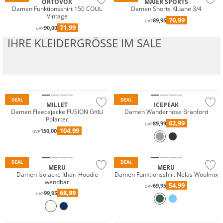
ORTOVOX
MAIER SPORTS
Damen Funktionsshirt 150 COOL
Damen Shorts Kluane 3/4
Vintage
70,99
89,95
UVP
71,99
90,00
UVP
IHRE KLEIDERGRÖSSE IM SALE
Premium
Nachhaltig
DEAL
DEAL
MILLET
ICEPEAK
Damen Fleecejacke FUSION GRID
Damen Wanderhose Branford
Polartec
62,99
89,99
UVP
104,99
150,00
UVP
DEAL
DEAL
MERU
MERU
Damen Isojacke Ithari Hoodie
Damen Funktionsshirt Nelas Woolmix
wendbar
54,99
69,95
UVP
68,99
99,95
UVP