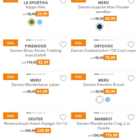
LA SPORTIVA
MERU
Kappe Hike
Damen Isojacke Ithari Hoodie
wendbar
23,99
30,00
UVP
68,99
99,95
UVP
Merino
Nachhaltig
DEAL
DEAL
PINEWOOD
ORTOVOX
Damen Bluse Abisko Trekking
Damen Funktionsshirt 150 Cool Clean
InsectSafe®
75,99
95,00
UVP
82,99
119,95
UVP
Nachhaltig
DEAL
DEAL
MERU
MERU
Damen Wanderbluse Lahan
Damen Poloshirt Bristol
61,99
30,99
89,95
39,95
UVP
UVP
Nachhaltig
Nachhaltig
DEAL
DEAL
DEUTER
MAMMUT
Reiserucksack Aviant Voyager 65+10
Damen Wanderjacke Crag 2,5L
Hoodie
239,99
299,99
UVP
174,99
250,00
UVP
Nachhaltig
Nachhaltig