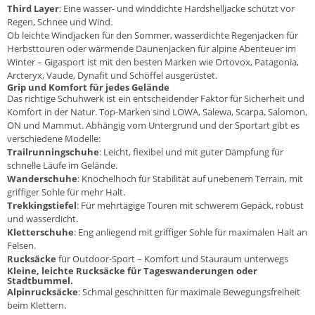
Third Layer
: Eine wasser- und winddichte Hardshelljacke schützt vor
Regen, Schnee und Wind.
Ob leichte
Windjacken
für den Sommer, wasserdichte
Regenjacken
für
Herbsttouren oder wärmende Daunenjacken für alpine Abenteuer im
Winter – Gigasport ist mit den besten Marken wie
Ortovox
,
Patagonia
,
Arcteryx
,
Vaude
,
Dynafit
und
Schöffel
ausgerüstet.
Grip und Komfort für jedes Gelände
Das richtige Schuhwerk ist ein entscheidender Faktor für Sicherheit und
Komfort in der Natur. Top-Marken sind
LOWA
,
Salewa
,
Scarpa
,
Salomon
,
ON
und
Mammut
. Abhängig vom Untergrund und der Sportart gibt es
verschiedene Modelle:
Trailrunningschuhe
: Leicht, flexibel und mit guter Dämpfung für
schnelle Läufe im Gelände.
Wanderschuhe
: Knöchelhoch für Stabilität auf unebenem Terrain, mit
griffiger Sohle für mehr Halt.
Trekkingstiefel
: Für mehrtägige Touren mit schwerem Gepäck, robust
und wasserdicht.
Kletterschuhe
: Eng anliegend mit griffiger Sohle für maximalen Halt an
Felsen.
Rucksäcke
für Outdoor-Sport – Komfort und Stauraum unterwegs
Kleine, leichte Rucksäcke für Tageswanderungen oder
Stadtbummel.
Alpinrucksäcke
: Schmal geschnitten für maximale Bewegungsfreiheit
beim Klettern.