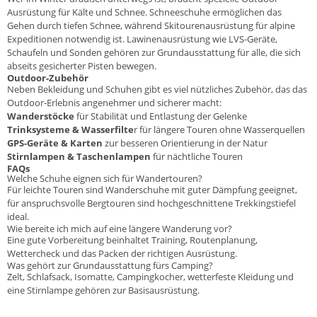
Ausrüstung für Kälte und Schnee.
Schneeschuhe
ermöglichen das
Gehen durch tiefen Schnee, während
Skitourenausrüstung
für alpine
Expeditionen notwendig ist. Lawinenausrüstung wie
LVS-Geräte
,
Schaufeln
und
Sonden
gehören zur Grundausstattung für alle, die sich
abseits gesicherter Pisten bewegen.
Outdoor-Zubehör
Neben Bekleidung und Schuhen gibt es viel nützliches Zubehör, das das
Outdoor-Erlebnis angenehmer und sicherer macht:
Wanderstöcke
für Stabilität und Entlastung der Gelenke
Trinksysteme & Wasserfilte
r für längere Touren ohne Wasserquellen
GPS-Geräte & Karten
zur besseren Orientierung in der Natur
Stirnlampen & Taschenlampen
für nächtliche Touren
FAQs
Welche Schuhe eignen sich für Wandertouren?
Für leichte Touren sind Wanderschuhe mit guter Dämpfung geeignet,
für anspruchsvolle Bergtouren sind hochgeschnittene Trekkingstiefel
ideal.
Wie bereite ich mich auf eine längere Wanderung vor?
Eine gute Vorbereitung beinhaltet Training, Routenplanung,
Wettercheck und das Packen der richtigen Ausrüstung.
Was gehört zur Grundausstattung fürs Camping?
Zelt, Schlafsack, Isomatte, Campingkocher, wetterfeste Kleidung und
eine Stirnlampe gehören zur Basisausrüstung.