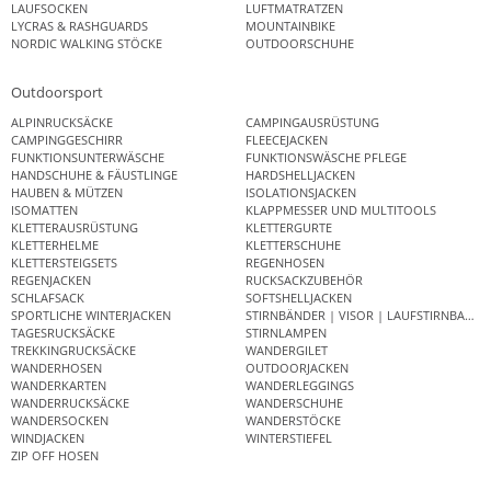
LAUFSOCKEN
LUFTMATRATZEN
LYCRAS & RASHGUARDS
MOUNTAINBIKE
NORDIC WALKING STÖCKE
OUTDOORSCHUHE
Outdoorsport
ALPINRUCKSÄCKE
CAMPINGAUSRÜSTUNG
CAMPINGGESCHIRR
FLEECEJACKEN
FUNKTIONSUNTERWÄSCHE
FUNKTIONSWÄSCHE PFLEGE
HANDSCHUHE & FÄUSTLINGE
HARDSHELLJACKEN
HAUBEN & MÜTZEN
ISOLATIONSJACKEN
ISOMATTEN
KLAPPMESSER UND MULTITOOLS
KLETTERAUSRÜSTUNG
KLETTERGURTE
KLETTERHELME
KLETTERSCHUHE
KLETTERSTEIGSETS
REGENHOSEN
REGENJACKEN
RUCKSACKZUBEHÖR
SCHLAFSACK
SOFTSHELLJACKEN
SPORTLICHE WINTERJACKEN
STIRNBÄNDER | VISOR | LAUFSTIRNBAND
TAGESRUCKSÄCKE
STIRNLAMPEN
TREKKINGRUCKSÄCKE
WANDERGILET
WANDERHOSEN
OUTDOORJACKEN
WANDERKARTEN
WANDERLEGGINGS
WANDERRUCKSÄCKE
WANDERSCHUHE
WANDERSOCKEN
WANDERSTÖCKE
WINDJACKEN
WINTERSTIEFEL
ZIP OFF HOSEN