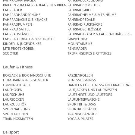
FAHRRADANHÄNGER
FAHRRADBEKLEIDUNG
BRILLEN ZUM FAHRRADFAHREN & BIKEN
FAHRRADCOMPUTER
FAHRRÄDER
FAHRRADGRIFFE
FAHRRADHANDSCHUHE
FAHRRADHELME & MTB HELME
FAHRRADJACKE & BIKEJACKE
FAHRRADPEDALE
FAHRRADPUMPEN
FAHRRAD RUCKSÄCKE
FAHRRAD SATTEL
FAHRRADSCHLÖSSER
FAHRRADSTÄNDER
FAHRRADTRÄGER & FAHRRADTRÄGER ZUB
FAHRRAD TRIKOT & BIKE TRIKOT
GRAVEL BIKE
KINDER- & JUGENDBIKES
MOUNTAINBIKE
MTB PROTEKTOREN
RENNRÄDER
SCOOTER
TREKKINGBIKES & CITYBIKES
Laufen & Fitness
BOXSACK & BOXHANDSCHUHE
FASZIENROLLEN
HEIMTRAINER & ERGOMETER
FITNESSLEGGINGS
GYMNASTIKBÄLLE
HANTELN FÜR FITNESS- UND KRAFTTRAINI
LAUFHOSEN
LAUFJACKEN UND LAUFWESTEN
LAUFSCHUHE
LAUFSHIRTS UND LAUFTOPS
LAUFSOCKEN
LAUFUNTERWÄSCHE
LAUFZUBEHÖR
SPORT BH & BRAS
SPORTNAHRUNG
SPORTRUCKSÄCKE
SPORTTASCHEN
TRAININGSANZÜGE
TRAININGSMATTEN
YOGA & PILATES
Ballsport