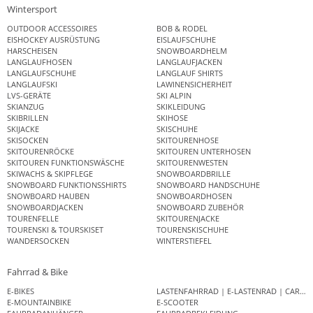
Wintersport
OUTDOOR ACCESSOIRES
BOB & RODEL
EISHOCKEY AUSRÜSTUNG
EISLAUFSCHUHE
HARSCHEISEN
SNOWBOARDHELM
LANGLAUFHOSEN
LANGLAUFJACKEN
LANGLAUFSCHUHE
LANGLAUF SHIRTS
LANGLAUFSKI
LAWINENSICHERHEIT
LVS-GERÄTE
SKI ALPIN
SKIANZUG
SKIKLEIDUNG
SKIBRILLEN
SKIHOSE
SKIJACKE
SKISCHUHE
SKISOCKEN
SKITOURENHOSE
SKITOURENRÖCKE
SKITOUREN UNTERHOSEN
SKITOUREN FUNKTIONSWÄSCHE
SKITOURENWESTEN
SKIWACHS & SKIPFLEGE
SNOWBOARDBRILLE
SNOWBOARD FUNKTIONSSHIRTS
SNOWBOARD HANDSCHUHE
SNOWBOARD HAUBEN
SNOWBOARDHOSEN
SNOWBOARDJACKEN
SNOWBOARD ZUBEHÖR
TOURENFELLE
SKITOURENJACKE
TOURENSKI & TOURSKISET
TOURENSKISCHUHE
WANDERSOCKEN
WINTERSTIEFEL
Fahrrad & Bike
E-BIKES
LASTENFAHRRAD | E-LASTENRAD | CAR
E-MOUNTAINBIKE
E-SCOOTER