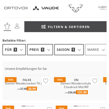
FILTERN & SORTIEREN
Beliebte Filter:
FÜR
1
PREIS
1
SAISON
1
MARKE
Na
Unsere Empfehlungen für Sie
Wasserfest
Vi
FALKE
ON
DEAL
DEAL
D
Damen Wandersocken TK 2 Cool
Damen Wanderschuhe
Da
Cloudrock Mid WP
20,99
27,00
UVP
137,99
230,00
Wasserfest
UVP
GORE-TEX
Nachhaltig
DEAL
DEAL