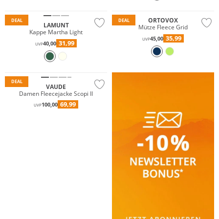
Nachhaltig
Nachhaltig
ORTOVOX
DEAL
DEAL
LAMUNT
Mütze Fleece Grid
Kappe Martha Light
35,99
45,00
UVP
31,99
40,00
UVP
Nachhaltig
DEAL
VAUDE
Damen Fleecejacke Scopi II
69,99
100,00
UVP