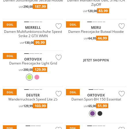
Damen Softshelljacke Seceda Hoodie
Damen Wanderhose UBIC STRETCH
ZipOff
187,99
290,00
Preis & Wert
UVP
83,99
120,00
UVP
Nachhaltig
DEAL
DEAL
MERRELL
MERU
Damen Multifunktionsschuhe Speed
Damen Fleecejacke Butwal Hoodie
Strike 2 GTX WMN
44,99
64,95
UVP
99,99
130,00
UVP
Nachhaltig
DEAL
ORTOVOX
JETZT SHOPPEN
Damen Fleecejacke Light Grid
129,99
200,00
UVP
Merino
Nachhaltig
Nachhaltig
DEAL
DEAL
DEUTER
ORTOVOX
Wanderrucksack Speed Lite 25
Damen Sport-BH 150 Essential
103,99
51,99
129,99
65,00
UVP
UVP
DEAL
DEAL