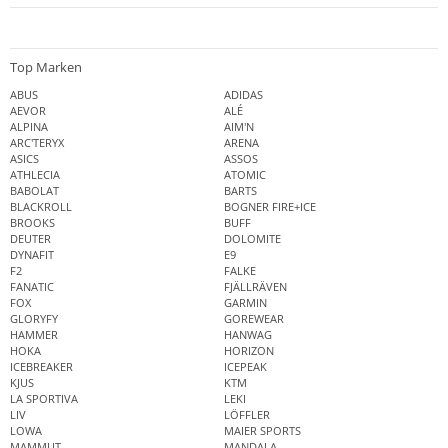
Top Marken
ABUS
ADIDAS
AEVOR
ALÉ
ALPINA
AIM'N
ARC'TERYX
ARENA
ASICS
ASSOS
ATHLECIA
ATOMIC
BABOLAT
BARTS
BLACKROLL
BOGNER FIRE+ICE
BROOKS
BUFF
DEUTER
DOLOMITE
DYNAFIT
E9
F2
FALKE
FANATIC
FJÄLLRÄVEN
FOX
GARMIN
GLORYFY
GOREWEAR
HAMMER
HANWAG
HOKA
HORIZON
ICEBREAKER
ICEPEAK
KJUS
KTM
LA SPORTIVA
LEKI
LIV
LÖFFLER
LOWA
MAIER SPORTS
MAMMUT
MANDALA