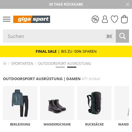
★★★★★ 4,8 / 5,0 STERNE
30 TAGE RÜCKGABE
PREIS & WERT
SALE
FINAL SALE
|
BIS ZU -50% SPAREN
SPORTARTEN
OUTDOORSPORT AUSRÜSTUNG
OUTDOORSPORT AUSRÜSTUNG | DAMEN
471 Artikel
BEKLEIDUNG
WANDER­SCHUHE
RUCKSÄCKE
WANDER