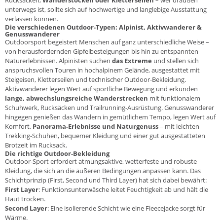
unterwegs ist, sollte sich auf hochwertige und langlebige Ausstattung
verlassen können.
Die verschiedenen Outdoor-Typen: Alpinist, Aktivwanderer &
Genusswanderer
Outdoorsport begeistert Menschen auf ganz unterschiedliche Weise –
von herausfordernden Gipfelbesteigungen bis hin zu entspannten
Naturerlebnissen.
Alpinisten
suchen
das Extreme
und stellen sich
anspruchsvollen Touren in hochalpinem Gelände, ausgestattet mit
Steigeisen, Kletterseilen und technischer Outdoor-Bekleidung.
Aktivwanderer
legen Wert auf sportliche Bewegung und erkunden
lange, abwechslungsreiche Wanderstrecken
mit funktionalem
Schuhwerk, Rucksäcken und Trailrunning-Ausrüstung.
Genusswanderer
hingegen genießen das Wandern in gemütlichem Tempo, legen Wert auf
Komfort,
Panorama-Erlebnisse und Naturgenuss
– mit leichten
Trekking-Schuhen, bequemer Kleidung und einer gut ausgestatteten
Brotzeit im Rucksack.
Die richtige Outdoor-Bekleidung
Outdoor-Sport erfordert atmungsaktive, wetterfeste und robuste
Kleidung
, die sich an die äußeren Bedingungen anpassen kann. Das
Schichtprinzip (First, Second und Third Layer) hat sich dabei bewährt:
First Layer
: Funktionsunterwäsche leitet Feuchtigkeit ab und hält die
Haut trocken.
Second Layer
: Eine isolierende Schicht wie eine Fleecejacke sorgt für
Wärme.