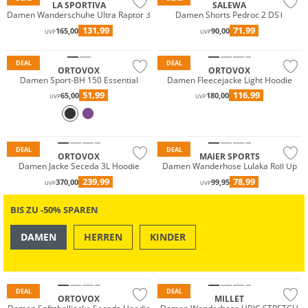
LA SPORTIVA
SALEWA
Damen Wanderschuhe Ultra Raptor 3
Damen Shorts Pedroc 2 DST
Merino
131,99
71,99
165,00
90,00
UVP
UVP
Nachhaltig
Nachhaltig
DEAL
DEAL
ORTOVOX
ORTOVOX
Damen Sport-BH 150 Essential
Damen Fleecejacke Light Hoodie
51,99
116,99
65,00
180,00
UVP
UVP
Wasserfest
Nachhaltig
Große Größen
DEAL
DEAL
ORTOVOX
MAIER SPORTS
Damen Jacke Seceda 3L Hoodie
Damen Wanderhose Lulaka Roll Up
239,99
78,99
370,00
99,95
UVP
UVP
BIS ZU -50% SPAREN
Premium
DAMEN
HERREN
KINDER
Must have
OUTDOOR
SWIM & BEACH
Nachhaltig
Nachhaltig
DEAL
DEAL
ORTOVOX
MILLET