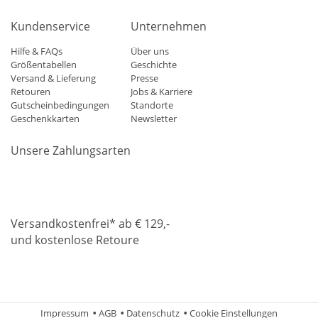
Kundenservice
Unternehmen
Hilfe & FAQs
Über uns
Größentabellen
Geschichte
Versand & Lieferung
Presse
Retouren
Jobs & Karriere
Gutscheinbedingungen
Standorte
Geschenkkarten
Newsletter
Unsere Zahlungsarten
Klarna
Mastercard
Visa
Diners
Applepay
Amazon
Paypa
Versandkostenfrei* ab € 129,-
und kostenlose Retoure
DHL
Gebrüder Weiss
Impressum
AGB
Datenschutz
Cookie Einstellungen