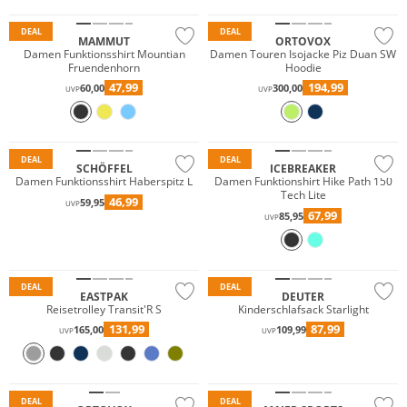
DEAL
DEAL
MAMMUT
ORTOVOX
Damen Funktionsshirt Mountian
Damen Touren Isojacke Piz Duan SW
Fruendenhorn
Hoodie
47,99
194,99
60,00
300,00
UVP
UVP
Große Größen
Nachhaltig
Merino
DEAL
DEAL
SCHÖFFEL
ICEBREAKER
Damen Funktionsshirt Haberspitz L
Damen Funktionshirt Hike Path 150
Tech Lite
46,99
59,95
UVP
67,99
85,95
UVP
Nachhaltig
DEAL
DEAL
EASTPAK
DEUTER
Reisetrolley Transit'R S
Kinderschlafsack Starlight
131,99
87,99
165,00
109,99
UVP
UVP
Merino
Große Größen
Nachhaltig
Nachhaltig
DEAL
DEAL