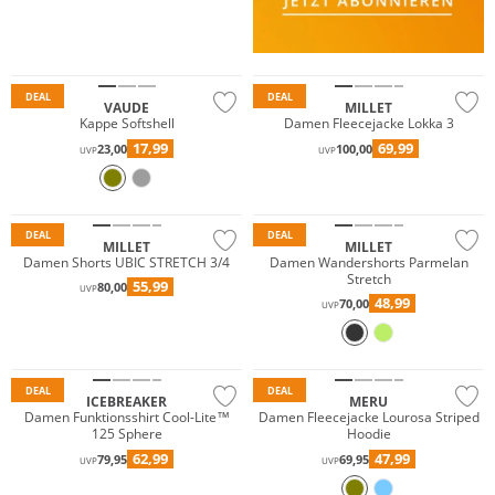
Premium
Nachhaltig
Nachhaltig
DEAL
DEAL
VAUDE
MILLET
Kappe Softshell
Damen Fleecejacke Lokka 3
Premium
17,99
69,99
23,00
100,00
UVP
UVP
Große Größen
Premium
Nachhaltig
Nachhaltig
DEAL
DEAL
MILLET
MILLET
Damen Shorts UBIC STRETCH 3/4
Damen Wandershorts Parmelan
Stretch
55,99
80,00
UVP
48,99
70,00
UVP
Merino
DEAL
DEAL
ICEBREAKER
MERU
Damen Funktionsshirt Cool-Lite™
Damen Fleecejacke Lourosa Striped
125 Sphere
Hoodie
62,99
47,99
79,95
69,95
UVP
UVP