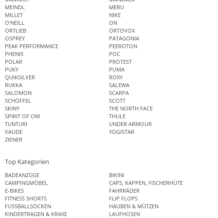
MEINDL
MERU
MILLET
NIKE
O'NEILL
ON
ORTLIEB
ORTOVOX
OSPREY
PATAGONIA
PEAK PERFORMANCE
PEEROTON
PHENIX
POC
POLAR
PROTEST
PUKY
PUMA
QUIKSILVER
ROXY
RUKKA
SALEWA
SALOMON
SCARPA
SCHÖFFEL
SCOTT
SKINY
THE NORTH FACE
SPIRIT OF OM
THULE
TUNTURI
UNDER ARMOUR
VAUDE
YOGISTAR
ZIENER
Top Kategorien
BADEANZÜGE
BIKINI
CAMPINGMÖBEL
CAPS, KAPPEN, FISCHERHÜTE
E-BIKES
FAHRRÄDER
FITNESS SHORTS
FLIP FLOPS
FUSSBALLSOCKEN
HAUBEN & MÜTZEN
KINDERTRAGEN & KRAXE
LAUFHOSEN