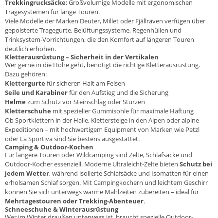
Trekkingrucksäcke
: Großvolumige Modelle mit ergonomischen
Tragesystemen für lange Touren.
Viele Modelle der Marken
Deuter
,
Millet
oder
Fjällräven
verfügen über
gepolsterte Tragegurte, Belüftungssysteme, Regenhüllen und
Trinksystem-Vorrichtungen, die den Komfort auf längeren Touren
deutlich erhöhen.
Kletterausrüstung – Sicherheit in der Vertikalen
Wer gerne in die Höhe geht, benötigt die richtige Kletterausrüstung.
Dazu gehören:
Klettergurte
für sicheren Halt am Felsen
Seile und
Karabiner
für den Aufstieg und die Sicherung
Helme
zum Schutz vor Steinschlag oder Stürzen
Kletterschuhe
mit spezieller Gummisohle für maximale Haftung
Ob Sportklettern in der Halle, Klettersteige in den Alpen oder alpine
Expeditionen – mit hochwertigem Equipment von Marken wie
Petzl
oder
La Sportiva
sind Sie bestens ausgestattet.
Camping & Outdoor-Kochen
Für längere Touren oder Wildcamping sind
Zelte
,
Schlafsäcke
und
Outdoor-Kocher
essenziell. Moderne Ultraleicht-Zelte bieten
Schutz bei
jedem Wetter
, während isolierte Schlafsäcke und Isomatten für einen
erholsamen Schlaf sorgen. Mit Campingkochern und leichtem Geschirr
können Sie sich unterwegs warme Mahlzeiten zubereiten – ideal für
Mehrtagestouren oder Trekking-Abenteuer
.
Schneeschuhe & Winterausrüstung
Wer im Winter draußen unterwegs ist, braucht spezielle Outdoor-