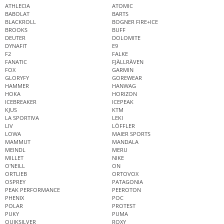
ATHLECIA
ATOMIC
BABOLAT
BARTS
BLACKROLL
BOGNER FIRE+ICE
BROOKS
BUFF
DEUTER
DOLOMITE
DYNAFIT
E9
F2
FALKE
FANATIC
FJÄLLRÄVEN
FOX
GARMIN
GLORYFY
GOREWEAR
HAMMER
HANWAG
HOKA
HORIZON
ICEBREAKER
ICEPEAK
KJUS
KTM
LA SPORTIVA
LEKI
LIV
LÖFFLER
LOWA
MAIER SPORTS
MAMMUT
MANDALA
MEINDL
MERU
MILLET
NIKE
O'NEILL
ON
ORTLIEB
ORTOVOX
OSPREY
PATAGONIA
PEAK PERFORMANCE
PEEROTON
PHENIX
POC
POLAR
PROTEST
PUKY
PUMA
QUIKSILVER
ROXY