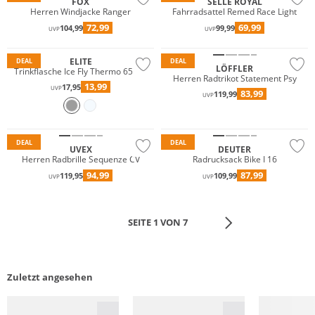
FOX
SELLE ROYAL
Herren Windjacke Ranger
Fahrradsattel Remed Race Light
72,99
69,99
104,99
99,99
UVP
UVP
Nachhaltig
ELITE
DEAL
DEAL
LÖFFLER
Trinkflasche Ice Fly Thermo 650ml
Herren Radtrikot Statement Psy
13,99
17,95
UVP
83,99
119,99
UVP
Nachhaltig
DEAL
DEAL
UVEX
DEUTER
Herren Radbrille Sequenze CV
Radrucksack Bike I 16
94,99
87,99
119,95
109,99
UVP
UVP
SEITE 1 VON 7
Zuletzt angesehen