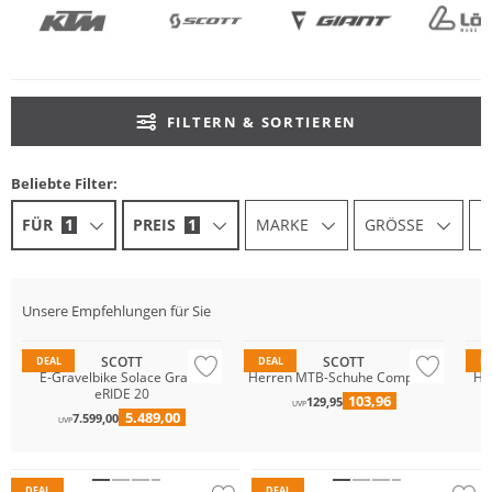
FILTERN & SORTIEREN
Beliebte Filter:
FÜR
1
PREIS
1
MARKE
GRÖSSE
F
Unsere Empfehlungen für Sie
SCOTT
SCOTT
DEAL
DEAL
D
E-Gravelbike Solace Gravel
Herren MTB-Schuhe Comp Boa
He
eRIDE 20
103,96
129,95
UVP
5.489,00
7.599,00
UVP
DEAL
DEAL