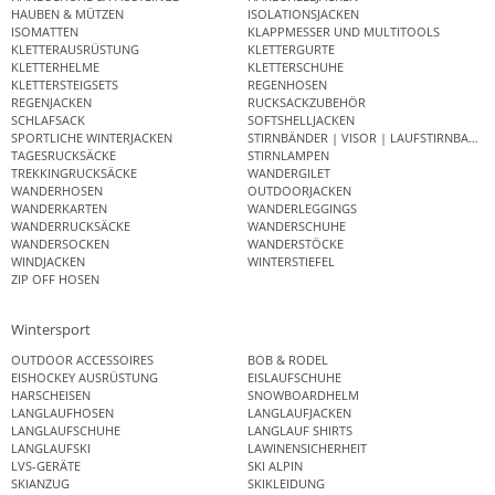
HAUBEN & MÜTZEN
ISOLATIONSJACKEN
ISOMATTEN
KLAPPMESSER UND MULTITOOLS
KLETTERAUSRÜSTUNG
KLETTERGURTE
KLETTERHELME
KLETTERSCHUHE
KLETTERSTEIGSETS
REGENHOSEN
REGENJACKEN
RUCKSACKZUBEHÖR
SCHLAFSACK
SOFTSHELLJACKEN
SPORTLICHE WINTERJACKEN
STIRNBÄNDER | VISOR | LAUFSTIRNBAND
TAGESRUCKSÄCKE
STIRNLAMPEN
TREKKINGRUCKSÄCKE
WANDERGILET
WANDERHOSEN
OUTDOORJACKEN
WANDERKARTEN
WANDERLEGGINGS
WANDERRUCKSÄCKE
WANDERSCHUHE
WANDERSOCKEN
WANDERSTÖCKE
WINDJACKEN
WINTERSTIEFEL
ZIP OFF HOSEN
Wintersport
OUTDOOR ACCESSOIRES
BOB & RODEL
EISHOCKEY AUSRÜSTUNG
EISLAUFSCHUHE
HARSCHEISEN
SNOWBOARDHELM
LANGLAUFHOSEN
LANGLAUFJACKEN
LANGLAUFSCHUHE
LANGLAUF SHIRTS
LANGLAUFSKI
LAWINENSICHERHEIT
LVS-GERÄTE
SKI ALPIN
SKIANZUG
SKIKLEIDUNG