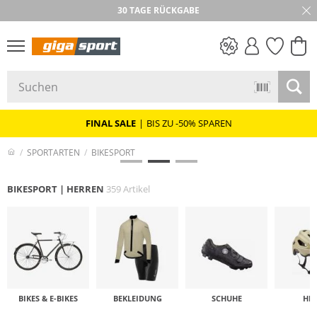
★★★★★ 4,8 / 5,0 STERNE
30 TAGE RÜCKGABE
PREIS & WERT
SALE
FINAL SALE
|
BIS ZU -50% SPAREN
SPORTARTEN
BIKESPORT
BIKESPORT | HERREN
359 Artikel
BIKES & E-BIKES
BEKLEIDUNG
SCHUHE
HE