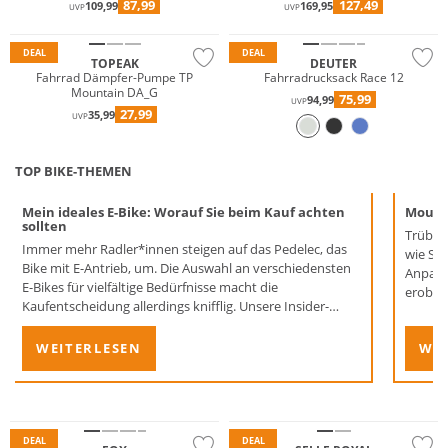
87,99
127,49
109,99
169,95
UVP
UVP
Nachhaltig
DEAL
DEAL
TOPEAK
DEUTER
Fahrrad Dämpfer-Pumpe TP
Fahrradrucksack Race 12
Mountain DA_G
75,99
94,99
UVP
27,99
35,99
UVP
TOP BIKE-THEMEN
Mein ideales E-Bike: Worauf Sie beim Kauf achten
Mounta
sollten
Trübes 
Immer mehr Radler*innen steigen auf das Pedelec, das
wie Sie
Bike mit E-Antrieb, um. Die Auswahl an verschiedensten
Anpassu
E-Bikes für vielfältige Bedürfnisse macht die
erober
Kaufentscheidung allerdings knifflig. Unsere Insider-
denen 
Tipps unterstützen Sie beim Kauf eines passenden
Modells – und schon bald sind Sie elektrisch unterwegs!
WEITERLESEN
WEI
DEAL
DEAL