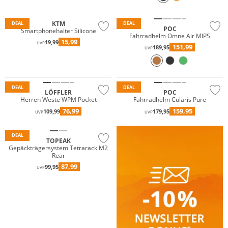
KTM
DEAL
DEAL
POC
Smartphonehalter Silicone
Fahrradhelm Omne Air MIPS
15,99
19,99
UVP
151,99
189,95
UVP
Nachhaltig
DEAL
DEAL
LÖFFLER
POC
Herren Weste WPM Pocket
Fahrradhelm Cularis Pure
76,99
159,95
109,99
179,95
UVP
UVP
Gigasafe
DEAL
TOPEAK
Gepäckträgersystem Tetrarack M2
Rear
87,99
99,95
UVP