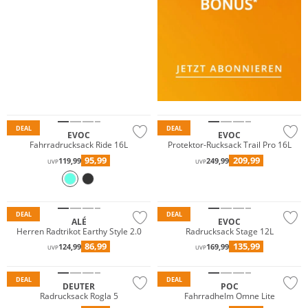
DEAL
DEAL
EVOC
EVOC
Fahrradrucksack Ride 16L
Protektor-Rucksack Trail Pro 16L
95,99
209,99
119,99
249,99
UVP
UVP
Must have
DEAL
DEAL
ALÉ
EVOC
Herren Radtrikot Earthy Style 2.0
Radrucksack Stage 12L
86,99
135,99
124,99
169,99
UVP
UVP
Nachhaltig
DEAL
DEAL
DEUTER
POC
Radrucksack Rogla 5
Fahrradhelm Omne Lite