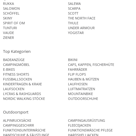
RUKKA
SALEWA
SALOMON
SCARPA
SCHÖFFEL
SCOTT
SKINY
THE NORTH FACE
SPIRIT OF OM
THULE
TUNTURI
UNDER ARMOUR
VAUDE
YOGISTAR
ZIENER
Top Kategorien
BADEANZÜGE
BIKINI
CAMPINGMÖBEL
CAPS, KAPPEN, FISCHERHÜTE
E-BIKES
FAHRRÄDER
FITNESS SHORTS
FLIP FLOPS
FUSSBALLSOCKEN
HAUBEN & MÜTZEN
KINDERTRAGEN & KRAXE
LAUFHOSEN
LAUFSOCKEN
LUFTMATRATZEN
LYCRAS & RASHGUARDS
MOUNTAINBIKE
NORDIC WALKING STÖCKE
OUTDOORSCHUHE
Outdoorsport
ALPINRUCKSÄCKE
CAMPINGAUSRÜSTUNG
CAMPINGGESCHIRR
FLEECEJACKEN
FUNKTIONSUNTERWÄSCHE
FUNKTIONSWÄSCHE PFLEGE
HANDSCHUHE & FÄUSTLINGE
HARDSHELLJACKEN