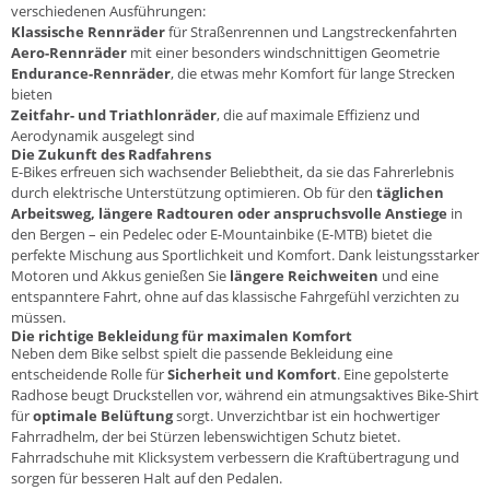
verschiedenen Ausführungen:
Klassische Rennräder
für Straßenrennen und Langstreckenfahrten
Aero-Rennräder
mit einer besonders windschnittigen Geometrie
Endurance-Rennräder
, die etwas mehr Komfort für lange Strecken
bieten
Zeitfahr- und Triathlonräder
, die auf maximale Effizienz und
Aerodynamik ausgelegt sind
Die Zukunft des Radfahrens
E-Bikes
erfreuen sich wachsender Beliebtheit, da sie das Fahrerlebnis
durch elektrische Unterstützung optimieren. Ob für den
täglichen
Arbeitsweg, längere Radtouren oder anspruchsvolle Anstiege
in
den Bergen – ein Pedelec oder E-Mountainbike (E-MTB) bietet die
perfekte Mischung aus Sportlichkeit und Komfort. Dank leistungsstarker
Motoren und Akkus genießen Sie
längere Reichweiten
und eine
entspanntere Fahrt, ohne auf das klassische Fahrgefühl verzichten zu
müssen.
Die richtige Bekleidung für maximalen Komfort
Neben dem Bike selbst spielt die passende
Bekleidung
eine
entscheidende Rolle für
Sicherheit und Komfort
. Eine gepolsterte
Radhose
beugt Druckstellen vor, während ein atmungsaktives
Bike-Shirt
für
optimale Belüftung
sorgt. Unverzichtbar ist ein hochwertiger
Fahrradhelm
, der bei Stürzen lebenswichtigen Schutz bietet.
Fahrradschuhe
mit Klicksystem verbessern die Kraftübertragung und
sorgen für besseren Halt auf den Pedalen.