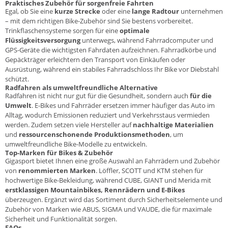
Praktisches Zubehör für sorgenfreie Fahrten
Egal, ob Sie eine
kurze Strecke
oder eine
lange Radtour
unternehmen
– mit dem richtigen Bike-Zubehör sind Sie bestens vorbereitet.
Trinkflaschensysteme
sorgen für eine
optimale
Flüssigkeitsversorgung
unterwegs, während
Fahrradcomputer
und
GPS-Geräte die wichtigsten Fahrdaten aufzeichnen.
Fahrradkörbe
und
Gepäckträger
erleichtern den Transport von Einkäufen oder
Ausrüstung, während ein stabiles
Fahrradschloss
Ihr Bike vor Diebstahl
schützt.
Radfahren als umweltfreundliche Alternative
Radfahren ist nicht nur gut für die Gesundheit, sondern auch
für die
Umwelt
. E-Bikes und Fahrräder ersetzen immer häufiger das Auto im
Alltag, wodurch Emissionen reduziert und Verkehrsstaus vermieden
werden. Zudem setzen viele Hersteller auf
nachhaltige Materialien
und
ressourcenschonende Produktionsmethoden
, um
umweltfreundliche Bike-Modelle zu entwickeln.
Top-Marken für Bikes & Zubehör
Gigasport bietet Ihnen eine große Auswahl an Fahrrädern und Zubehör
von
renommierten Marken
.
Löffler
,
SCOTT
und
KTM
stehen für
hochwertige Bike-Bekleidung, während
CUBE
,
GIANT
und
Merida
mit
erstklassigen Mountainbikes, Rennrädern und E-Bikes
überzeugen. Ergänzt wird das Sortiment durch Sicherheitselemente und
Zubehör von Marken wie
ABUS
,
SIGMA
und
VAUDE
, die für maximale
Sicherheit und Funktionalität sorgen.
FAQs