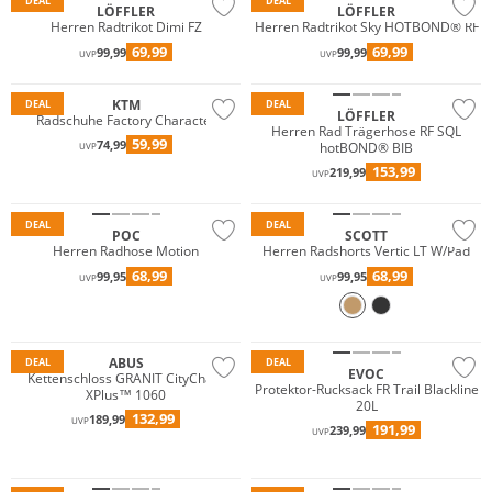
DEAL
DEAL
LÖFFLER
LÖFFLER
Herren Radtrikot Dimi FZ
Herren Radtrikot Sky HOTBOND® RF
69,99
69,99
99,99
99,99
UVP
UVP
Nachhaltig
KTM
DEAL
DEAL
LÖFFLER
Radschuhe Factory Character
Herren Rad Trägerhose RF SQL
59,99
74,99
hotBOND® BIB
UVP
153,99
219,99
UVP
Nachhaltig
DEAL
DEAL
POC
SCOTT
Herren Radhose Motion
Herren Radshorts Vertic LT W/Pad
68,99
68,99
99,95
99,95
UVP
UVP
ABUS
DEAL
DEAL
EVOC
Kettenschloss GRANIT CityChain
Protektor-Rucksack FR Trail Blackline
XPlus™ 1060
20L
132,99
189,99
UVP
191,99
239,99
Große Größen
UVP
JETZT EINLÖSEN
Nachhaltig
Nachhaltig