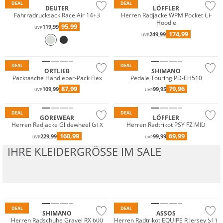
DEAL
DEAL
DEUTER
LÖFFLER
Fahrradrucksack Race Air 14+3
Herren Radjacke WPM Pocket CF
Hoodie
95,99
119,99
UVP
174,99
249,99
UVP
Wasserfest
DEAL
DEAL
ORTLIEB
SHIMANO
Packtasche Handlebar-Pack Flex
Pedale Touring PD-EH510
Wasserfest
87,99
79,96
109,99
99,95
UVP
UVP
Nachhaltig
Nachhaltig
DEAL
DEAL
GOREWEAR
LÖFFLER
Herren Radjacke Glidewheel GTX
Herren Radtrikot PSY FZ MID
160,99
69,99
229,99
99,99
UVP
UVP
IHRE KLEIDERGRÖSSE IM SALE
DEAL
DEAL
SHIMANO
ASSOS
Herren Radschuhe Gravel RX 600
Herren Radtrikot EQUIPE R Jersey S11