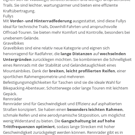
Trails. Sie sind leichter, wartungsärmer und bieten eine effiziente
Kraftübertragung.
Fullys
Mit
Vorder- und Hinterradfederung
ausgestattet, sind diese
Fullys
ideal für technische Trails, Downhill-Fahrten und anspruchsvolle
Offroad-Touren. Sie bieten mehr Komfort und Kontrolle, besonders bei
unebenem Gelände.
Gravelbikes
Gravelbikes
sind eine relativ neue Kategorie und eignen sich
hervorragend für Radfahrer, die
lange Distanzen
auf
wechselnden
Untergründen
zurücklegen möchten. Sie kombinieren die Schnelligkeit
eines Rennrads mit der Stabilität und Geländetauglichkeit eines
Mountainbikes. Dank der
breiten, leicht profilierten Reifen
, einer
sportlichen Rahmengeometrie und mehreren
Befestigungsmöglichkeiten für Taschen sind sie die ideale Wahl für
Bikepacking-Abenteuer, Schotterwege oder lange Touren mit leichtem
Gepäck.
Rennräder
Rennräder
sind für Geschwindigkeit und Effizienz auf asphaltierten
Straßen konzipiert. Sie haben einen
besonders leichten Rahmen
,
schmale Reifen und eine aerodynamische Sitzposition, um möglichst
wenig Widerstand zu bieten. Die
Gangschaltung ist auf hohe
Trittfrequenzen optimiert
, sodass lange Strecken mit hoher
Geschwindigkeit zurückgelegt werden können. Rennräder gibt es in