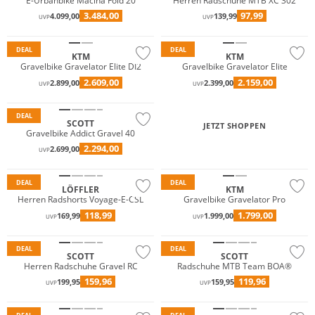
E-Urbanbike Macina Fold 20
Herren Radschuhe MTB XC 302
3.484,00
97,99
4.099,00
139,99
UVP
UVP
DEAL
DEAL
KTM
KTM
Gravelbike Gravelator Elite DI2
Gravelbike Gravelator Elite
2.609,00
2.159,00
2.899,00
2.399,00
UVP
UVP
DEAL
SCOTT
JETZT SHOPPEN
Gravelbike Addict Gravel 40
Große Größen
2.294,00
2.699,00
UVP
Nachhaltig
DEAL
DEAL
LÖFFLER
KTM
Herren Radshorts Voyage-E-CSL
Gravelbike Gravelator Pro
118,99
1.799,00
169,99
1.999,00
UVP
UVP
DEAL
DEAL
SCOTT
SCOTT
Herren Radschuhe Gravel RC
Radschuhe MTB Team BOA®
Große Größen
159,96
119,96
199,95
159,95
UVP
UVP
Nachhaltig
Nachhaltig