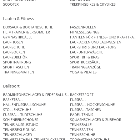
SCOOTER
TREKKINGBIKES & CITYBIKES
Laufen & Fitness
BOXSACK & BOXHANDSCHUHE
FASZIENROLLEN
HEIMTRAINER & ERGOMETER
FITNESSLEGGINGS
GYMNASTIKBÄLLE
HANTELN FÜR FITNESS- UND KRAFTTRAINI
LAUFHOSEN
LAUFJACKEN UND LAUFWESTEN
LAUFSCHUHE
LAUFSHIRTS UND LAUFTOPS
LAUFSOCKEN
LAUFUNTERWÄSCHE
LAUFZUBEHÖR
SPORT BH & BRAS
SPORTNAHRUNG
SPORTRUCKSÄCKE
SPORTTASCHEN
TRAININGSANZÜGE
TRAININGSMATTEN
YOGA & PILATES
Ballsport
BADMINTONSCHLÄGER & FEDERBALL SETS
RACKETSPORT
BASKETBALL
FUSSBALL
HALLENFUSSBALLSCHUHE
FUSSBALL NOCKENSCHUHE
STOLLENSCHUHE
FUSSBALLTASCHEN
FUSSBALL TURFSCHUHE
PADEL TENNIS
SCHIENBEINSCHONER
SQUASHSCHLÄGER & ZUBEHÖR
TENNIS AUSRÜSTUNG
TENNISBÄLLE
TENNISBEKLEIDUNG
TENNISSAITEN
TENNISSCHLÄGER
TENNISSCHUHE
TENNISTASCHEN & TENNISRUCKSÄCKE
TORWARTHANDSCHUHE