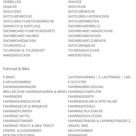
SKIBRILLEN
SKIHOSE
SKIJACKE
SKISCHUHE
SKISOCKEN
SKITOURENHOSE
SKITOURENRÖCKE
SKITOUREN UNTERHOSEN
SKITOUREN FUNKTIONSWÄSCHE
SKITOURENWESTEN
SKIWACHS & SKIPFLEGE
SNOWBOARDBRILLE
SNOWBOARD FUNKTIONSSHIRTS
SNOWBOARD HANDSCHUHE
SNOWBOARD HAUBEN
SNOWBOARDHOSEN
SNOWBOARDJACKEN
SNOWBOARD ZUBEHÖR
TOURENFELLE
SKITOURENJACKE
TOURENSKI & TOURSKISET
TOURENSKISCHUHE
WANDERSOCKEN
WINTERSTIEFEL
Fahrrad & Bike
E-BIKES
LASTENFAHRRAD | E-LASTENRAD | CAR
E-MOUNTAINBIKE
E-SCOOTER
FAHRRADANHÄNGER
FAHRRADBEKLEIDUNG
BRILLEN ZUM FAHRRADFAHREN & BIKEN
FAHRRADCOMPUTER
FAHRRÄDER
FAHRRADGRIFFE
FAHRRADHANDSCHUHE
FAHRRADHELME & MTB HELME
FAHRRADJACKE & BIKEJACKE
FAHRRADPEDALE
FAHRRADPUMPEN
FAHRRAD RUCKSÄCKE
FAHRRAD SATTEL
FAHRRADSCHLÖSSER
FAHRRADSTÄNDER
FAHRRADTRÄGER & FAHRRADTRÄGER ZUB
FAHRRAD TRIKOT & BIKE TRIKOT
GRAVEL BIKE
KINDER- & JUGENDBIKES
MOUNTAINBIKE
MTB PROTEKTOREN
RENNRÄDER