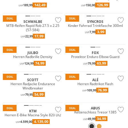
142,49
126,99
189,99
150,00
UVP
UVP
DEAL
DEAL
SCHWALBE
SYNCROS
MTB-Reifen Rapid Rob 27.5 x 2.25
Kinder Fahrrad Trinkflasche 300ml
(57-584)
3,99
7,99
UVP
17,99
22,99
UVP
DEAL
DEAL
JULBO
FOX
Herren Radbrille Density
Protektor Enduro Elbow Guard
74,99
63,99
124,99
79,99
UVP
UVP
Nachhaltig
DEAL
DEAL
SCOTT
ALÉ
Herren Radjacke Endurance
Herren Radtrikot Flash
Windbreaker
76,99
109,99
UVP
54,99
79,95
UVP
ABUS
DEAL
DEAL
KTM
Kettenschloss Tresor 1385
Herren E-Bike Macina Style 820 DI2
34,99
49,99
UVP
4.139,00
4.599,00
UVP