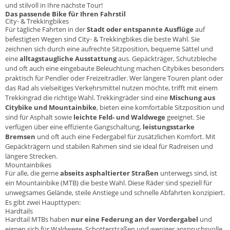
und stilvoll in Ihre nächste Tour!
Das passende Bike für Ihren Fahrstil
City- & Trekkingbikes
Für tägliche Fahrten in der
Stadt oder entspannte Ausflüge
auf
befestigten Wegen sind
City- & Trekkingbikes
die beste Wahl. Sie
zeichnen sich durch eine aufrechte Sitzposition, bequeme Sättel und
eine
alltagstaugliche Ausstattung
aus. Gepäckträger, Schutzbleche
und oft auch eine eingebaute Beleuchtung machen Citybikes besonders
praktisch für Pendler oder Freizeitradler. Wer längere Touren plant oder
das Rad als vielseitiges Verkehrsmittel nutzen möchte, trifft mit einem
Trekkingrad die richtige Wahl. Trekkingräder sind eine
Mischung aus
Citybike und Mountainbike
, bieten eine komfortable Sitzposition und
sind für Asphalt sowie
leichte Feld- und Waldwege
geeignet. Sie
verfügen über eine effiziente Gangschaltung,
leistungsstarke
Bremsen
und oft auch eine Federgabel für zusätzlichen Komfort. Mit
Gepäckträgern und stabilen Rahmen sind sie ideal für Radreisen und
längere Strecken.
Mountainbikes
Für alle, die gerne
abseits asphaltierter Straßen
unterwegs sind, ist
ein
Mountainbike
(MTB) die beste Wahl. Diese Räder sind speziell für
unwegsames Gelände, steile Anstiege und schnelle Abfahrten konzipiert.
Es gibt zwei Haupttypen:
Hardtails
Hardtail MTBs
haben
nur eine Federung an der Vordergabel
und
eignen sich für Waldwege, Schotterstraßen und weniger anspruchsvolle