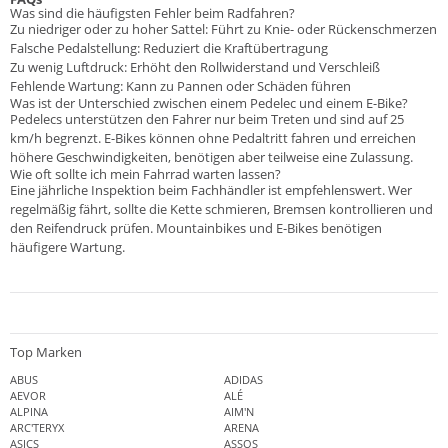
Was sind die häufigsten Fehler beim Radfahren?
Zu niedriger oder zu hoher Sattel: Führt zu Knie- oder Rückenschmerzen
Falsche Pedalstellung: Reduziert die Kraftübertragung
Zu wenig Luftdruck: Erhöht den Rollwiderstand und Verschleiß
Fehlende Wartung: Kann zu Pannen oder Schäden führen
Was ist der Unterschied zwischen einem Pedelec und einem E-Bike?
Pedelecs unterstützen den Fahrer nur beim Treten und sind auf 25
km/h begrenzt. E-Bikes können ohne Pedaltritt fahren und erreichen
höhere Geschwindigkeiten, benötigen aber teilweise eine Zulassung.
Wie oft sollte ich mein Fahrrad warten lassen?
Eine jährliche Inspektion beim Fachhändler ist empfehlenswert. Wer
regelmäßig fährt, sollte die Kette schmieren, Bremsen kontrollieren und
den Reifendruck prüfen. Mountainbikes und E-Bikes benötigen
häufigere Wartung.
Top Marken
ABUS
ADIDAS
AEVOR
ALÉ
ALPINA
AIM'N
ARC'TERYX
ARENA
ASICS
ASSOS