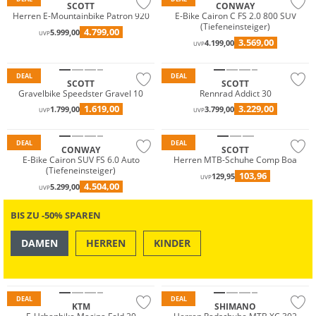
SCOTT
CONWAY
Herren E-Mountainbike Patron 920
E-Bike Cairon C FS 2.0 800 SUV
(Tiefeneinsteiger)
4.799,00
5.999,00
UVP
3.569,00
4.199,00
UVP
DEAL
DEAL
SCOTT
SCOTT
Gravelbike Speedster Gravel 10
Rennrad Addict 30
1.619,00
3.229,00
1.799,00
3.799,00
UVP
UVP
DEAL
DEAL
CONWAY
SCOTT
E-Bike Cairon SUV FS 6.0 Auto
Herren MTB-Schuhe Comp Boa
(Tiefeneinsteiger)
103,96
129,95
UVP
4.504,00
5.299,00
UVP
BIS ZU -50% SPAREN
DAMEN
HERREN
KINDER
OUTDOOR
SWIM & BEACH
DEAL
DEAL
KTM
SHIMANO