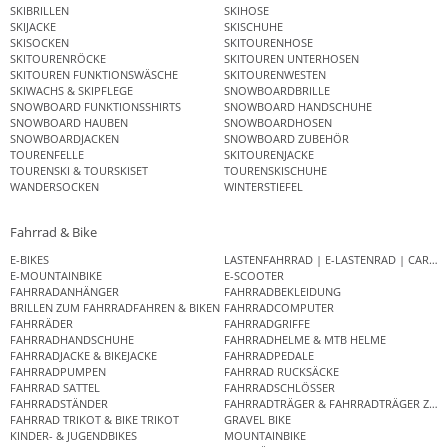
SKIBRILLEN
SKIHOSE
SKIJACKE
SKISCHUHE
SKISOCKEN
SKITOURENHOSE
SKITOURENRÖCKE
SKITOUREN UNTERHOSEN
SKITOUREN FUNKTIONSWÄSCHE
SKITOURENWESTEN
SKIWACHS & SKIPFLEGE
SNOWBOARDBRILLE
SNOWBOARD FUNKTIONSSHIRTS
SNOWBOARD HANDSCHUHE
SNOWBOARD HAUBEN
SNOWBOARDHOSEN
SNOWBOARDJACKEN
SNOWBOARD ZUBEHÖR
TOURENFELLE
SKITOURENJACKE
TOURENSKI & TOURSKISET
TOURENSKISCHUHE
WANDERSOCKEN
WINTERSTIEFEL
Fahrrad & Bike
E-BIKES
LASTENFAHRRAD | E-LASTENRAD | CAR
E-MOUNTAINBIKE
E-SCOOTER
FAHRRADANHÄNGER
FAHRRADBEKLEIDUNG
BRILLEN ZUM FAHRRADFAHREN & BIKEN
FAHRRADCOMPUTER
FAHRRÄDER
FAHRRADGRIFFE
FAHRRADHANDSCHUHE
FAHRRADHELME & MTB HELME
FAHRRADJACKE & BIKEJACKE
FAHRRADPEDALE
FAHRRADPUMPEN
FAHRRAD RUCKSÄCKE
FAHRRAD SATTEL
FAHRRADSCHLÖSSER
FAHRRADSTÄNDER
FAHRRADTRÄGER & FAHRRADTRÄGER ZUB
FAHRRAD TRIKOT & BIKE TRIKOT
GRAVEL BIKE
KINDER- & JUGENDBIKES
MOUNTAINBIKE