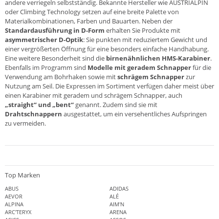
andere verriegeln selbstständig. Bekannte Hersteller wie AUSTRIALPIN
oder Climbing Technology setzen auf eine breite Palette von
Materialkombinationen, Farben und Bauarten. Neben der
Standardausführung in D-Form
erhalten Sie Produkte mit
asymmetrischer D-Optik
: Sie punkten mit reduziertem Gewicht und
einer vergrößerten Öffnung für eine besonders einfache Handhabung.
Eine weitere Besonderheit sind die
birnenähnlichen HMS-Karabiner
.
Ebenfalls im Programm sind
Modelle mit geradem Schnapper
für die
Verwendung am Bohrhaken sowie mit
schrägem Schnapper
zur
Nutzung am Seil. Die Expressen im Sortiment verfügen daher meist über
einen Karabiner mit geradem und schrägem Schnapper, auch
„straight“ und „bent“
genannt. Zudem sind sie mit
Drahtschnappern
ausgestattet, um ein versehentliches Aufspringen
zu vermeiden.
Top Marken
ABUS
ADIDAS
AEVOR
ALÉ
ALPINA
AIM'N
ARC'TERYX
ARENA