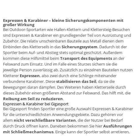
Expressen & Karabiner – kleine Sicherungskomponenten mit
großer Wirkung
Bei
Outdoor
-Sportarten wie Hallen-Klettern und Klettersteig-Besuchen
sind Expressen & Karabiner ein grundlegender Teil von
Ausrüstung
und
Zubehör. Die relativ unscheinbaren Bauteile aus Metall dienen dem
Einbinden des
Kletterseils
in das
Sicherungssystem
. Dadurch ist der
Sportler beim Auf- und Abstieg stets optimal geschützt. Außerdem
kommen diese Hilfsmittel beim
Transport des Equipments
an der
Felswand zum Einsatz. Und im Falle eines Sturzes sichern sie die
jeweilige Person zuverlässig ab. Zusätzlich zu einzelnen Bauteilen nutzen
Kletterer
Expressen
, also zwei durch eine Schlinge miteinander
verbundene Karabiner. Diese
stabilisieren das Seil
, da sie die
Bewegungen daran dämpfen. Des Weiteren haben Kletterseile durch
dieses Zubehör einen größeren Abstand zur Felswand. Das hilft mit, die
Reibung am Seil zu reduzieren
.
Expressen & Karabiner bei Gigasport
Bei Gigasport finden Sportler eine große Auswahl Expressen & Karabiner
für die unterschiedlichsten Anwendungsgebiete. Dazu gehören vor
allem
nicht verschließbare Varianten
, die der Nutzer bei Bedarf
durch Druck öffnen kann. Daneben bekommen Sie hier
Ausführungen
mit Schließmechanismus
. Einige kann der Sportler selbst arretieren,