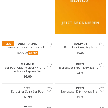
Multi Pack
AUSTRIALPIN
MAMMUT
DEAL
Karabiner Rockit 5er Set Poliert
Karabiner Crag Key Lock
63,99
10,00
79,99
UVP
Multi Pack
MAMMUT
PETZL
6er Pack Crag Keylock Wire 10 cm
Expressset SPIRIT EXPRESS 17cm
Indicator Express Set
24,99
95,00
Multi Pack
PETZL
PETZL
Karabiner Spirit 6er Pack
Expressset Djinn Axess 11cm
69,99
19,99