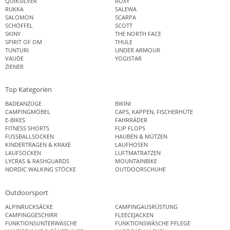
QUIKSILVER
ROXY
RUKKA
SALEWA
SALOMON
SCARPA
SCHÖFFEL
SCOTT
SKINY
THE NORTH FACE
SPIRIT OF OM
THULE
TUNTURI
UNDER ARMOUR
VAUDE
YOGISTAR
ZIENER
Top Kategorien
BADEANZÜGE
BIKINI
CAMPINGMÖBEL
CAPS, KAPPEN, FISCHERHÜTE
E-BIKES
FAHRRÄDER
FITNESS SHORTS
FLIP FLOPS
FUSSBALLSOCKEN
HAUBEN & MÜTZEN
KINDERTRAGEN & KRAXE
LAUFHOSEN
LAUFSOCKEN
LUFTMATRATZEN
LYCRAS & RASHGUARDS
MOUNTAINBIKE
NORDIC WALKING STÖCKE
OUTDOORSCHUHE
Outdoorsport
ALPINRUCKSÄCKE
CAMPINGAUSRÜSTUNG
CAMPINGGESCHIRR
FLEECEJACKEN
FUNKTIONSUNTERWÄSCHE
FUNKTIONSWÄSCHE PFLEGE