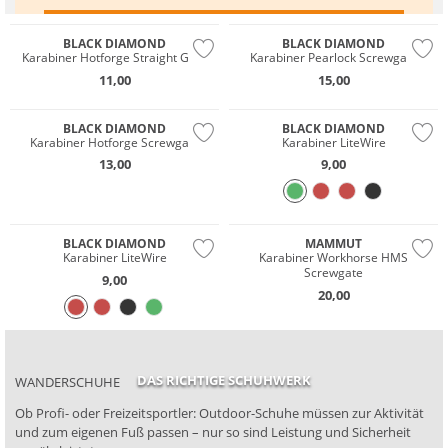
INHALTE VON WWW.YOUTUBE.COM ANZEIGEN
BLACK DIAMOND
BLACK DIAMOND
Karabiner Hotforge Straight Gate
Karabiner Pearlock Screwgate
11,00
15,00
BLACK DIAMOND
BLACK DIAMOND
Karabiner Hotforge Screwgate
Karabiner LiteWire
13,00
9,00
BLACK DIAMOND
MAMMUT
Karabiner LiteWire
Karabiner Workhorse HMS
Screwgate
9,00
20,00
DAS RICHTIGE SCHUHWERK
WANDERSCHUHE
Ob Profi- oder Freizeitsportler: Outdoor-Schuhe müssen zur Aktivität
und zum eigenen Fuß passen – nur so sind Leistung und Sicherheit