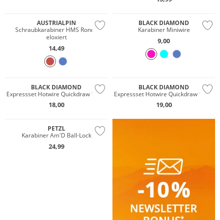
AUSTRIALPIN
BLACK DIAMOND
Schraubkarabiner HMS Rondo
Karabiner Miniwire
eloxiert
9,00
14,49
BLACK DIAMOND
BLACK DIAMOND
Expressset Hotwire Quickdraw 12cm
Expressset Hotwire Quickdraw 16cm
18,00
19,00
PETZL
Karabiner Am'D Ball-Lock
24,99