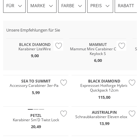
FÜR
MARKE
FARBE
PREIS
RABATT
Unsere Empfehlungen für Sie
BLACK DIAMOND
MAMMUT
Karabiner LiteWire
Mammut Mini Carabiner Classic
Sc
Keylock S
9,00
6,00
Multi Pack
SEA TO SUMMIT
BLACK DIAMOND
Accessory Carabiner 3er-Pack
Expressset Hotforge Hybrid
Quickpack 12cm
5,99
115,00
AUSTRIALPIN
PETZL
Schraubkarabiner Eleven eloxiert
Karabiner Sm'D Twist Lock
13,99
20,49