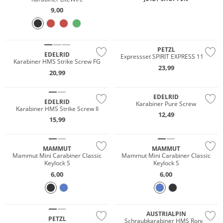
9,00
Nachhaltig
PETZL
EDELRID
Expressset SPIRIT EXPRESS 11cm
Karabiner HMS Strike Screw FG
23,99
20,99
Nachhaltig
Nachhaltig
EDELRID
EDELRID
Karabiner Pure Screw
Karabiner HMS Strike Screw II
12,49
15,99
MAMMUT
MAMMUT
Mammut Mini Carabiner Classic
Mammut Mini Carabiner Classic
Keylock S
Keylock S
6,00
6,00
AUSTRIALPIN
PETZL
Schraubkarabiner HMS Rondo