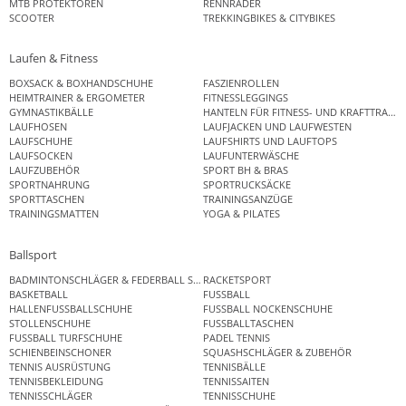
MTB PROTEKTOREN
RENNRÄDER
SCOOTER
TREKKINGBIKES & CITYBIKES
Laufen & Fitness
BOXSACK & BOXHANDSCHUHE
FASZIENROLLEN
HEIMTRAINER & ERGOMETER
FITNESSLEGGINGS
GYMNASTIKBÄLLE
HANTELN FÜR FITNESS- UND KRAFTTRAINI
LAUFHOSEN
LAUFJACKEN UND LAUFWESTEN
LAUFSCHUHE
LAUFSHIRTS UND LAUFTOPS
LAUFSOCKEN
LAUFUNTERWÄSCHE
LAUFZUBEHÖR
SPORT BH & BRAS
SPORTNAHRUNG
SPORTRUCKSÄCKE
SPORTTASCHEN
TRAININGSANZÜGE
TRAININGSMATTEN
YOGA & PILATES
Ballsport
BADMINTONSCHLÄGER & FEDERBALL SETS
RACKETSPORT
BASKETBALL
FUSSBALL
HALLENFUSSBALLSCHUHE
FUSSBALL NOCKENSCHUHE
STOLLENSCHUHE
FUSSBALLTASCHEN
FUSSBALL TURFSCHUHE
PADEL TENNIS
SCHIENBEINSCHONER
SQUASHSCHLÄGER & ZUBEHÖR
TENNIS AUSRÜSTUNG
TENNISBÄLLE
TENNISBEKLEIDUNG
TENNISSAITEN
TENNISSCHLÄGER
TENNISSCHUHE