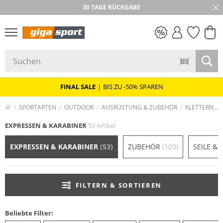
30 TAGE RÜCKGABE
PREIS & WERT
SALE
FINAL SALE
|
BIS ZU -50% SPAREN
SPORTARTEN
OUTDOOR
AUSRÜSTUNG & ZUBEHÖR
KLETTERN & KLETTERSTEIG
EXPRESSEN & KARABINER
53 Artikel
EXPRESSEN & KARABINER
(53)
ZUBEHÖR
(103)
SEILE &
FILTERN & SORTIEREN
Beliebte Filter: