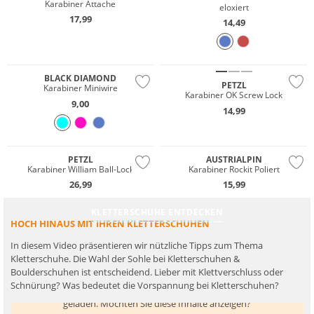
Karabiner Attache
eloxiert
17,99
14,49
BLACK DIAMOND
PETZL
Karabiner Miniwire
Karabiner OK Screw Lock
9,00
14,99
PETZL
AUSTRIALPIN
Karabiner William Ball-Lock
Karabiner Rockit Poliert
26,99
15,99
KLETTERSCHUHE ENTDECKEN
HOCH HINAUS MIT IHREN KLETTERSCHUHEN
In diesem Video präsentieren wir nützliche Tipps zum Thema
Kletterschuhe. Die Wahl der Sohle bei Kletterschuhen &
Boulderschuhen ist entscheidend. Lieber mit Klettverschluss oder
Schnürung? Was bedeutet die Vorspannung bei Kletterschuhen?
Hier werden Inhalte von
www.youtube.com
geladen. Möchten Sie diese Inhalte anzeigen?