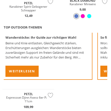
BLACK DIAMOND
PETZL
Karabiner Miniwire
Karabiner Spirit Gebogener
9,00
Schnapper
12,49
TOP OUTDOOR-THEMEN
Wanderstöcke: Ihr Guide zur richtigen Wahl
So fin
Beine und Knie entlasten, Gleichgewicht stärken,
Worauf
Erschütterungen ausgleichen: Wanderstöcke bieten
sollten?
zuverlässigen Support im freien Gelände und sind mit
Wahl ge
Sicherheit mehr als nur Zubehör für den Berg. Wir
inklusi
verraten, wie Sie die idealen Wegbegleiter für Ihre
nächste Wanderung finden.
WEITERLESEN
WEI
Multi Pack
PETZL
Expressset Djinn Axess 6er Pack
11cm
109,99