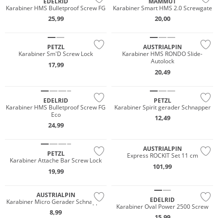
EDELRID
MAMMUT
Karabiner HMS Bulletproof Screw FG
Karabiner Smart HMS 2.0 Screwgate
25,99
20,00
PETZL
AUSTRIALPIN
Karabiner Sm'D Screw Lock
Karabiner HMS RONDO Slide-
Autolock
17,99
20,49
Nachhaltig
EDELRID
PETZL
Karabiner HMS Bulletproof Screw FG
Karabiner Spirit gerader Schnapper
Eco
12,49
24,99
AUSTRIALPIN
PETZL
Express ROCKIT Set 11 cm
Karabiner Attache Bar Screw Lock
101,99
19,99
Nachhaltig
AUSTRIALPIN
EDELRID
Karabiner Micro Gerader Schnapper
Karabiner Oval Power 2500 Screw
8,99
15,99