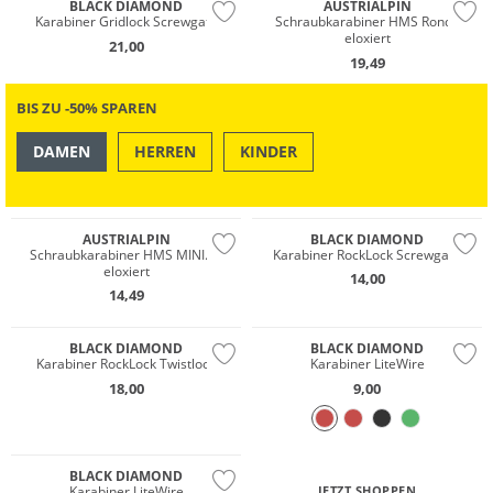
BLACK DIAMOND
AUSTRIALPIN
Karabiner Gridlock Screwgate
Schraubkarabiner HMS Rondo
eloxiert
21,00
19,49
BIS ZU -50% SPAREN
DAMEN
HERREN
KINDER
OUTDOOR
SWIM & BEACH
AUSTRIALPIN
BLACK DIAMOND
Schraubkarabiner HMS MINI.MI
Karabiner RockLock Screwgate
eloxiert
14,00
14,49
BLACK DIAMOND
BLACK DIAMOND
Karabiner RockLock Twistlock
Karabiner LiteWire
18,00
9,00
BLACK DIAMOND
Karabiner LiteWire
JETZT SHOPPEN