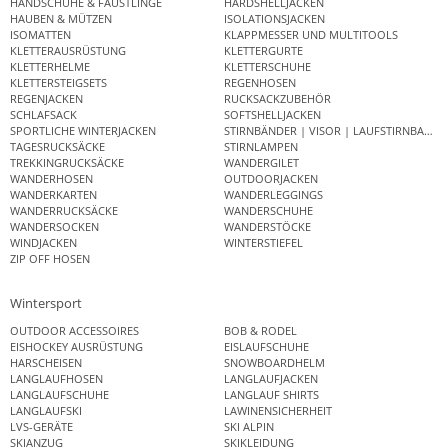
HANDSCHUHE & FÄUSTLINGE
HARDSHELLJACKEN
HAUBEN & MÜTZEN
ISOLATIONSJACKEN
ISOMATTEN
KLAPPMESSER UND MULTITOOLS
KLETTERAUSRÜSTUNG
KLETTERGURTE
KLETTERHELME
KLETTERSCHUHE
KLETTERSTEIGSETS
REGENHOSEN
REGENJACKEN
RUCKSACKZUBEHÖR
SCHLAFSACK
SOFTSHELLJACKEN
SPORTLICHE WINTERJACKEN
STIRNBÄNDER | VISOR | LAUFSTIRNBAND
TAGESRUCKSÄCKE
STIRNLAMPEN
TREKKINGRUCKSÄCKE
WANDERGILET
WANDERHOSEN
OUTDOORJACKEN
WANDERKARTEN
WANDERLEGGINGS
WANDERRUCKSÄCKE
WANDERSCHUHE
WANDERSOCKEN
WANDERSTÖCKE
WINDJACKEN
WINTERSTIEFEL
ZIP OFF HOSEN
Wintersport
OUTDOOR ACCESSOIRES
BOB & RODEL
EISHOCKEY AUSRÜSTUNG
EISLAUFSCHUHE
HARSCHEISEN
SNOWBOARDHELM
LANGLAUFHOSEN
LANGLAUFJACKEN
LANGLAUFSCHUHE
LANGLAUF SHIRTS
LANGLAUFSKI
LAWINENSICHERHEIT
LVS-GERÄTE
SKI ALPIN
SKIANZUG
SKIKLEIDUNG