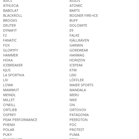
ASICS
ASSOS
ATHLECIA
ATOMIC
BABOLAT
BARTS
BLACKROLL
BOGNER FIRE+ICE
BROOKS
BUFF
DEUTER
DOLOMITE
DYNAFIT
E9
F2
FALKE
FANATIC
FJÄLLRÄVEN
FOX
GARMIN
GLORYFY
GOREWEAR
HAMMER
HANWAG
HOKA
HORIZON
ICEBREAKER
ICEPEAK
KJUS
KTM
LA SPORTIVA
LEKI
LIV
LÖFFLER
LOWA
MAIER SPORTS
MAMMUT
MANDALA
MEINDL
MERU
MILLET
NIKE
O'NEILL
ON
ORTLIEB
ORTOVOX
OSPREY
PATAGONIA
PEAK PERFORMANCE
PEEROTON
PHENIX
POC
POLAR
PROTEST
PUKY
PUMA