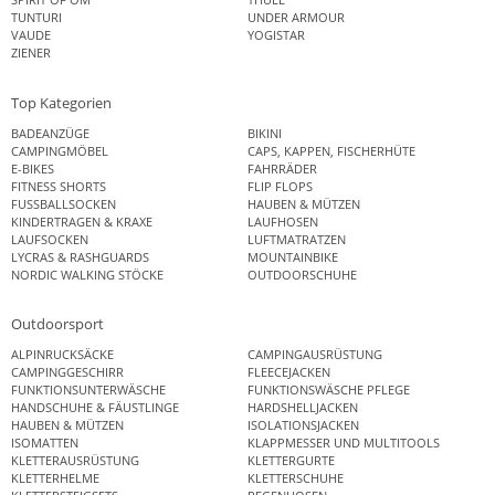
TUNTURI
UNDER ARMOUR
VAUDE
YOGISTAR
ZIENER
Top Kategorien
BADEANZÜGE
BIKINI
CAMPINGMÖBEL
CAPS, KAPPEN, FISCHERHÜTE
E-BIKES
FAHRRÄDER
FITNESS SHORTS
FLIP FLOPS
FUSSBALLSOCKEN
HAUBEN & MÜTZEN
KINDERTRAGEN & KRAXE
LAUFHOSEN
LAUFSOCKEN
LUFTMATRATZEN
LYCRAS & RASHGUARDS
MOUNTAINBIKE
NORDIC WALKING STÖCKE
OUTDOORSCHUHE
Outdoorsport
ALPINRUCKSÄCKE
CAMPINGAUSRÜSTUNG
CAMPINGGESCHIRR
FLEECEJACKEN
FUNKTIONSUNTERWÄSCHE
FUNKTIONSWÄSCHE PFLEGE
HANDSCHUHE & FÄUSTLINGE
HARDSHELLJACKEN
HAUBEN & MÜTZEN
ISOLATIONSJACKEN
ISOMATTEN
KLAPPMESSER UND MULTITOOLS
KLETTERAUSRÜSTUNG
KLETTERGURTE
KLETTERHELME
KLETTERSCHUHE