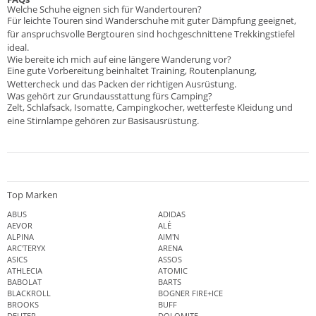
Welche Schuhe eignen sich für Wandertouren?
Für leichte Touren sind Wanderschuhe mit guter Dämpfung geeignet,
für anspruchsvolle Bergtouren sind hochgeschnittene Trekkingstiefel
ideal.
Wie bereite ich mich auf eine längere Wanderung vor?
Eine gute Vorbereitung beinhaltet Training, Routenplanung,
Wettercheck und das Packen der richtigen Ausrüstung.
Was gehört zur Grundausstattung fürs Camping?
Zelt, Schlafsack, Isomatte, Campingkocher, wetterfeste Kleidung und
eine Stirnlampe gehören zur Basisausrüstung.
Top Marken
ABUS
ADIDAS
AEVOR
ALÉ
ALPINA
AIM'N
ARC'TERYX
ARENA
ASICS
ASSOS
ATHLECIA
ATOMIC
BABOLAT
BARTS
BLACKROLL
BOGNER FIRE+ICE
BROOKS
BUFF
DEUTER
DOLOMITE