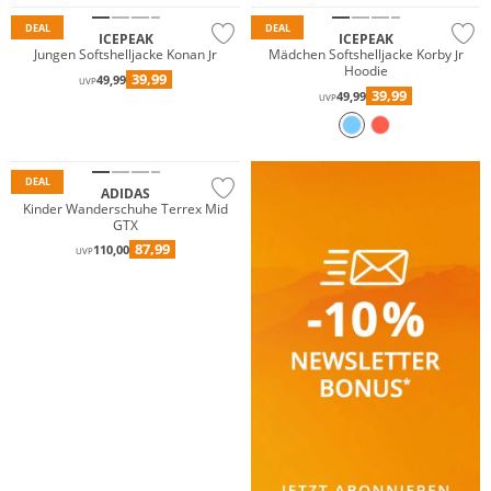
DEAL
DEAL
ICEPEAK
ICEPEAK
Jungen Softshelljacke Konan Jr
Mädchen Softshelljacke Korby Jr
Hoodie
39,99
49,99
UVP
Wasserfest
39,99
49,99
UVP
GORE-TEX
Nachhaltig
DEAL
ADIDAS
Kinder Wanderschuhe Terrex Mid
GTX
87,99
110,00
UVP