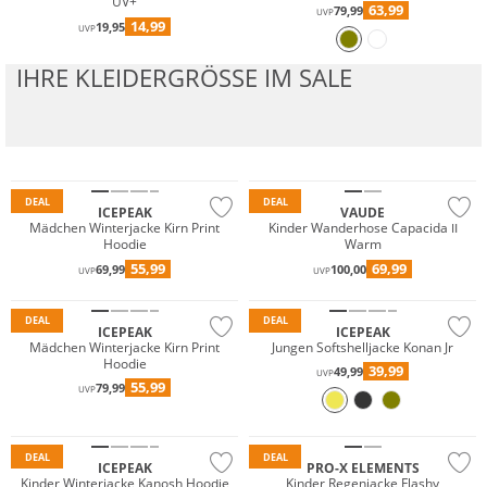
UV+
63,99
79,99
UVP
14,99
19,95
UVP
IHRE KLEIDERGRÖSSE IM SALE
Preis & Wert
Nachhaltig
DEAL
DEAL
ICEPEAK
VAUDE
Mädchen Winterjacke Kirn Print
Kinder Wanderhose Capacida II
Hoodie
Warm
55,99
69,99
69,99
100,00
UVP
UVP
Preis & Wert
Preis & Wert
DEAL
DEAL
ICEPEAK
ICEPEAK
Mädchen Winterjacke Kirn Print
Jungen Softshelljacke Konan Jr
Hoodie
39,99
49,99
UVP
55,99
79,99
Wasserfest
UVP
Preis & Wert
DEAL
DEAL
ICEPEAK
PRO-X ELEMENTS
Kinder Winterjacke Kanosh Hoodie
Kinder Regenjacke Flashy