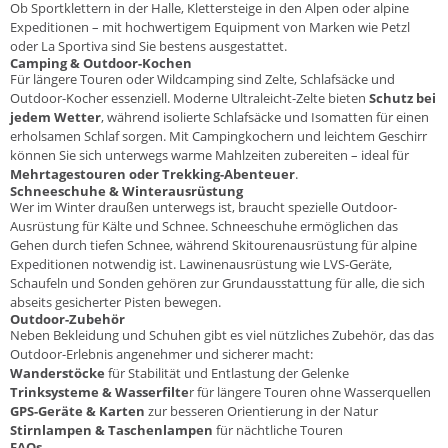
Ob Sportklettern in der Halle, Klettersteige in den Alpen oder alpine
Expeditionen – mit hochwertigem Equipment von Marken wie
Petzl
oder
La Sportiva
sind Sie bestens ausgestattet.
Camping & Outdoor-Kochen
Für längere Touren oder Wildcamping sind
Zelte
,
Schlafsäcke
und
Outdoor-Kocher
essenziell. Moderne Ultraleicht-Zelte bieten
Schutz bei
jedem Wetter
, während isolierte Schlafsäcke und Isomatten für einen
erholsamen Schlaf sorgen. Mit Campingkochern und leichtem Geschirr
können Sie sich unterwegs warme Mahlzeiten zubereiten – ideal für
Mehrtagestouren oder Trekking-Abenteuer
.
Schneeschuhe & Winterausrüstung
Wer im Winter draußen unterwegs ist, braucht spezielle Outdoor-
Ausrüstung für Kälte und Schnee.
Schneeschuhe
ermöglichen das
Gehen durch tiefen Schnee, während
Skitourenausrüstung
für alpine
Expeditionen notwendig ist. Lawinenausrüstung wie
LVS-Geräte
,
Schaufeln
und
Sonden
gehören zur Grundausstattung für alle, die sich
abseits gesicherter Pisten bewegen.
Outdoor-Zubehör
Neben Bekleidung und Schuhen gibt es viel nützliches Zubehör, das das
Outdoor-Erlebnis angenehmer und sicherer macht:
Wanderstöcke
für Stabilität und Entlastung der Gelenke
Trinksysteme & Wasserfilte
r für längere Touren ohne Wasserquellen
GPS-Geräte & Karten
zur besseren Orientierung in der Natur
Stirnlampen & Taschenlampen
für nächtliche Touren
FAQs