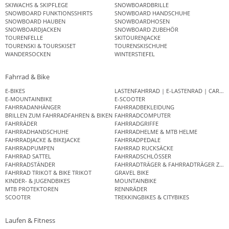
SKIWACHS & SKIPFLEGE
SNOWBOARDBRILLE
SNOWBOARD FUNKTIONSSHIRTS
SNOWBOARD HANDSCHUHE
SNOWBOARD HAUBEN
SNOWBOARDHOSEN
SNOWBOARDJACKEN
SNOWBOARD ZUBEHÖR
TOURENFELLE
SKITOURENJACKE
TOURENSKI & TOURSKISET
TOURENSKISCHUHE
WANDERSOCKEN
WINTERSTIEFEL
Fahrrad & Bike
E-BIKES
LASTENFAHRRAD | E-LASTENRAD | CAR
E-MOUNTAINBIKE
E-SCOOTER
FAHRRADANHÄNGER
FAHRRADBEKLEIDUNG
BRILLEN ZUM FAHRRADFAHREN & BIKEN
FAHRRADCOMPUTER
FAHRRÄDER
FAHRRADGRIFFE
FAHRRADHANDSCHUHE
FAHRRADHELME & MTB HELME
FAHRRADJACKE & BIKEJACKE
FAHRRADPEDALE
FAHRRADPUMPEN
FAHRRAD RUCKSÄCKE
FAHRRAD SATTEL
FAHRRADSCHLÖSSER
FAHRRADSTÄNDER
FAHRRADTRÄGER & FAHRRADTRÄGER ZUB
FAHRRAD TRIKOT & BIKE TRIKOT
GRAVEL BIKE
KINDER- & JUGENDBIKES
MOUNTAINBIKE
MTB PROTEKTOREN
RENNRÄDER
SCOOTER
TREKKINGBIKES & CITYBIKES
Laufen & Fitness