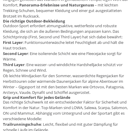
Komfort,
Panorama-Erlebnisse und Naturgenuss
– mit leichten
Trekking-Schuhen, bequemer Kleidung und einer gut ausgestatteten
Brotzeit im Rucksack.
Die richtige Outdoor-Bekleidung
Outdoor-Sport erfordert atmungsaktive, wetterfeste und robuste
Kleidung
, die sich an die äußeren Bedingungen anpassen kann. Das
Schichtprinzip (First, Second und Third Layer) hat sich dabei bewährt:
First Layer
: Funktionsunterwäsche leitet Feuchtigkeit ab und hält die
Haut trocken.
Second Layer
: Eine isolierende Schicht wie eine Fleecejacke sorgt für
Wärme.
Third Layer
: Eine wasser- und winddichte Hardshelljacke schützt vor
Regen, Schnee und Wind.
Ob leichte
Windjacken
für den Sommer, wasserdichte
Regenjacken
für
Herbsttouren oder wärmende Daunenjacken für alpine Abenteuer im
Winter – Gigasport ist mit den besten Marken wie
Ortovox
,
Patagonia
,
Arcteryx
,
Vaude
,
Dynafit
und
Schöffel
ausgerüstet.
Grip und Komfort für jedes Gelände
Das richtige Schuhwerk ist ein entscheidender Faktor für Sicherheit und
Komfort in der Natur. Top-Marken sind
LOWA
,
Salewa
,
Scarpa
,
Salomon
,
ON
und
Mammut
. Abhängig vom Untergrund und der Sportart gibt es
verschiedene Modelle:
Trailrunningschuhe
: Leicht, flexibel und mit guter Dämpfung für
schnelle Läufe im Gelände.