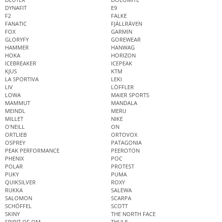
DYNAFIT
E9
F2
FALKE
FANATIC
FJÄLLRÄVEN
FOX
GARMIN
GLORYFY
GOREWEAR
HAMMER
HANWAG
HOKA
HORIZON
ICEBREAKER
ICEPEAK
KJUS
KTM
LA SPORTIVA
LEKI
LIV
LÖFFLER
LOWA
MAIER SPORTS
MAMMUT
MANDALA
MEINDL
MERU
MILLET
NIKE
O'NEILL
ON
ORTLIEB
ORTOVOX
OSPREY
PATAGONIA
PEAK PERFORMANCE
PEEROTON
PHENIX
POC
POLAR
PROTEST
PUKY
PUMA
QUIKSILVER
ROXY
RUKKA
SALEWA
SALOMON
SCARPA
SCHÖFFEL
SCOTT
SKINY
THE NORTH FACE
SPIRIT OF OM
THULE