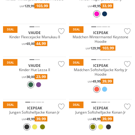
103,99
33,99
129,99
49,95
UVP
UVP
Nachhaltig
Preis & Wert
DEAL
DEAL
VAUDE
ICEPEAK
Kinder Fleecejacke Manukau II
Mädchen Wintermantel Keystone
Hoodie
44,99
65,00
UVP
103,99
129,99
UVP
Nachhaltig
Preis & Wert
DEAL
DEAL
VAUDE
ICEPEAK
Kinder Hut Lezza II
Mädchen Softshelljacke Korby Jr
Hoodie
23,99
30,00
UVP
39,99
49,99
UVP
Preis & Wert
Preis & Wert
DEAL
DEAL
ICEPEAK
ICEPEAK
Jungen Softshelljacke Konan Jr
Jungen Softshelljacke Konan Jr
39,99
39,99
49,99
49,99
UVP
UVP
Preis & Wert
Preis & Wert