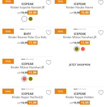
DEAL
DEAL
ICEPEAK
ICEPEAK
Kinder Isojacke Kamiah JR
Kinder Haube Havre
55,99
15,99
79,99
19,99
UVP
UVP
Nachhaltig
DEAL
DEAL
BUFF
ICEPEAK
Kinder Beanie Polar Eco Kids
Kinder Mütze Harahan JR
17,99
11,99
25,99
14,99
UVP
UVP
DEAL
ICEPEAK
JETZT SHOPPEN
Kinder Mütze Harahan JR
11,99
14,99
UVP
DEAL
DEAL
ICEPEAK
ICEPEAK
Kinder Kaper Harford Jr
Kinder Kappe Holden
Merino
11,99
15,99
14,99
19,99
UVP
UVP
Nachhaltig
Nachhaltig