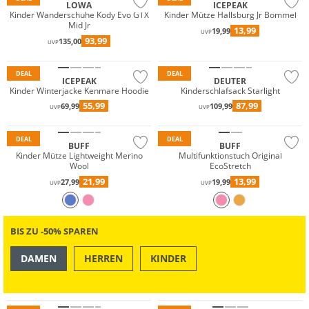
LOWA
ICEPEAK
Kinder Wanderschuhe Kody Evo GTX
Kinder Mütze Hallsburg Jr Bommel
Mid Jr
13,99
19,99
UVP
93,99
135,00
UVP
Preis & Wert
Nachhaltig
DEAL
DEAL
ICEPEAK
DEUTER
Kinder Winterjacke Kenmare Hoodie
Kinderschlafsack Starlight
Merino
55,99
87,99
69,99
109,99
UVP
UVP
Nachhaltig
Nachhaltig
DEAL
DEAL
BUFF
BUFF
Kinder Mütze Lightweight Merino
Multifunktionstuch Original
Wool
EcoStretch
21,99
13,99
27,99
19,99
UVP
UVP
BIS ZU -50% SPAREN
DAMEN
HERREN
KINDER
OUTDOOR
SWIM & BEACH
Preis & Wert
Preis & Wert