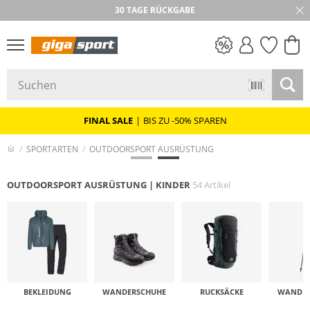
★★★★★ 4,8 / 5,0 STERNE
PREIS & WERT
SALE
FINAL SALE
|
BIS ZU -50% SPAREN
SPORTARTEN
OUTDOORSPORT AUSRÜSTUNG
OUTDOORSPORT AUSRÜSTUNG | KINDER
54 Artikel
BEKLEIDUNG
WANDER­SCHUHE
RUCKSÄCKE
WANDER