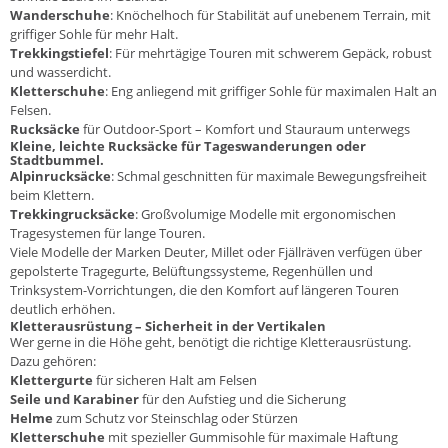
Wanderschuhe
: Knöchelhoch für Stabilität auf unebenem Terrain, mit
griffiger Sohle für mehr Halt.
Trekkingstiefel
: Für mehrtägige Touren mit schwerem Gepäck, robust
und wasserdicht.
Kletterschuhe
: Eng anliegend mit griffiger Sohle für maximalen Halt an
Felsen.
Rucksäcke
für Outdoor-Sport – Komfort und Stauraum unterwegs
Kleine, leichte Rucksäcke für Tageswanderungen oder
Stadtbummel.
Alpinrucksäcke
: Schmal geschnitten für maximale Bewegungsfreiheit
beim Klettern.
Trekkingrucksäcke
: Großvolumige Modelle mit ergonomischen
Tragesystemen für lange Touren.
Viele Modelle der Marken
Deuter
,
Millet
oder
Fjällräven
verfügen über
gepolsterte Tragegurte, Belüftungssysteme, Regenhüllen und
Trinksystem-Vorrichtungen, die den Komfort auf längeren Touren
deutlich erhöhen.
Kletterausrüstung – Sicherheit in der Vertikalen
Wer gerne in die Höhe geht, benötigt die richtige Kletterausrüstung.
Dazu gehören:
Klettergurte
für sicheren Halt am Felsen
Seile und
Karabiner
für den Aufstieg und die Sicherung
Helme
zum Schutz vor Steinschlag oder Stürzen
Kletterschuhe
mit spezieller Gummisohle für maximale Haftung