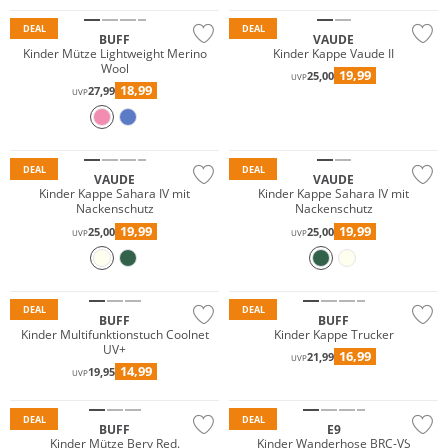
DEAL
DEAL
BUFF
VAUDE
Kinder Mütze Lightweight Merino
Kinder Kappe Vaude II
Wool
19,99
25,00
UVP
18,99
27,99
UVP
Nachhaltig
DEAL
DEAL
VAUDE
VAUDE
Kinder Kappe Sahara IV mit
Kinder Kappe Sahara IV mit
Nackenschutz
Nackenschutz
19,99
19,99
25,00
25,00
UVP
UVP
Nachhaltig
Nachhaltig
DEAL
DEAL
BUFF
BUFF
Kinder Multifunktionstuch Coolnet
Kinder Kappe Trucker
UV+
16,99
21,99
UVP
14,99
19,95
UVP
Nachhaltig
Nachhaltig
DEAL
DEAL
BUFF
E9
Kinder Mütze Bery Red.
Kinder Wanderhose BRC-VS