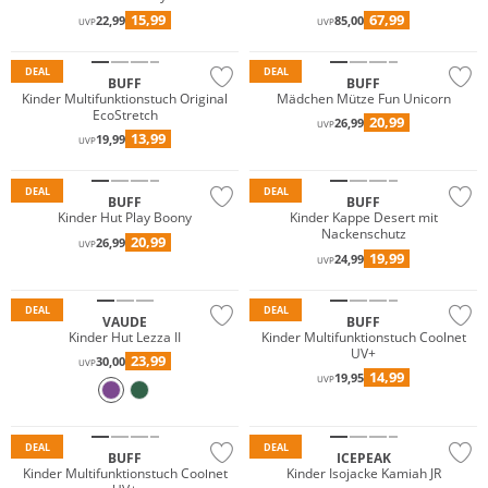
15,99
67,99
22,99
85,00
UVP
UVP
Nachhaltig
Nachhaltig
DEAL
DEAL
BUFF
BUFF
Kinder Multifunktionstuch Original
Mädchen Mütze Fun Unicorn
EcoStretch
20,99
26,99
UVP
13,99
19,99
UVP
Nachhaltig
DEAL
DEAL
BUFF
BUFF
Kinder Hut Play Boony
Kinder Kappe Desert mit
Nackenschutz
20,99
26,99
UVP
19,99
24,99
UVP
Nachhaltig
Nachhaltig
DEAL
DEAL
VAUDE
BUFF
Kinder Hut Lezza II
Kinder Multifunktionstuch Coolnet
UV+
23,99
30,00
UVP
14,99
19,95
UVP
Nachhaltig
Preis & Wert
DEAL
DEAL
BUFF
ICEPEAK
Kinder Multifunktionstuch Coolnet
Kinder Isojacke Kamiah JR