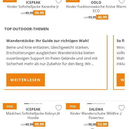
ICEPEAK
ODLO
Kinder Softshelljacke Kaneohe Jr
Kinder Funktionswäsche Active Warm
ECO
39,99
49,99
UVP
46,99
59,95
UVP
TOP OUTDOOR-THEMEN
Wanderstöcke: Ihr Guide zur richtigen Wahl
So fin
Beine und Knie entlasten, Gleichgewicht stärken,
Worauf
Erschütterungen ausgleichen: Wanderstöcke bieten
sollten?
zuverlässigen Support im freien Gelände und sind mit
Wahl ge
Sicherheit mehr als nur Zubehör für den Berg. Wir
inklusi
verraten, wie Sie die idealen Wegbegleiter für Ihre
nächste Wanderung finden.
WEITERLESEN
WEI
Wasserfest
Preis & Wert
Nachhaltig
DEAL
DEAL
ICEPEAK
SALEWA
Mädchen Softshelljacke Kobryn JR
Kinder Wanderschuhe Wildfire 2
Hoodie
Powertex
39,99
53,99
49,99
90,00
UVP
UVP