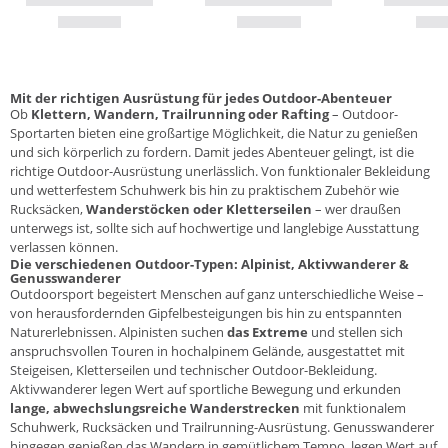
Mit der richtigen Ausrüstung für jedes Outdoor-Abenteuer
Ob
Klettern, Wandern, Trailrunning oder Rafting
– Outdoor-
Sportarten bieten eine großartige Möglichkeit, die Natur zu genießen
und sich körperlich zu fordern. Damit jedes Abenteuer gelingt, ist die
richtige Outdoor-Ausrüstung unerlässlich. Von funktionaler
Bekleidung
und wetterfestem
Schuhwerk
bis hin zu praktischem Zubehör wie
Rucksäcken
,
Wanderstöcken oder Kletterseilen
– wer draußen
unterwegs ist, sollte sich auf hochwertige und langlebige Ausstattung
verlassen können.
Die verschiedenen Outdoor-Typen: Alpinist, Aktivwanderer &
Genusswanderer
Outdoorsport begeistert Menschen auf ganz unterschiedliche Weise –
von herausfordernden Gipfelbesteigungen bis hin zu entspannten
Naturerlebnissen.
Alpinisten
suchen
das Extreme
und stellen sich
anspruchsvollen Touren in hochalpinem Gelände, ausgestattet mit
Steigeisen, Kletterseilen und technischer Outdoor-Bekleidung.
Aktivwanderer
legen Wert auf sportliche Bewegung und erkunden
lange, abwechslungsreiche Wanderstrecken
mit funktionalem
Schuhwerk, Rucksäcken und Trailrunning-Ausrüstung.
Genusswanderer
hingegen genießen das Wandern in gemütlichem Tempo, legen Wert auf