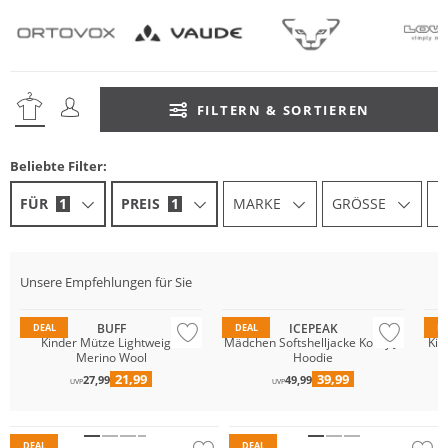
FILTERN & SORTIEREN
Beliebte Filter:
FÜR
1
PREIS
1
MARKE
GRÖSSE
F
Nachhaltig
GO
Unsere Empfehlungen für Sie
Merino
Preis & Wert
Wa
BUFF
ICEPEAK
DEAL
DEAL
D
Kinder Mütze Lightweight
Mädchen Softshelljacke Korby Jr
Kin
Merino Wool
Hoodie
21,99
39,99
27,99
49,99
Wasserfest
UVP
UVP
GORE-TEX
Preis & Wert
DEAL
DEAL