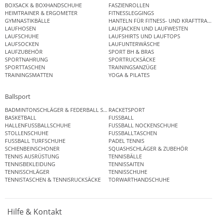
BOXSACK & BOXHANDSCHUHE
FASZIENROLLEN
HEIMTRAINER & ERGOMETER
FITNESSLEGGINGS
GYMNASTIKBÄLLE
HANTELN FÜR FITNESS- UND KRAFTTRAINI
LAUFHOSEN
LAUFJACKEN UND LAUFWESTEN
LAUFSCHUHE
LAUFSHIRTS UND LAUFTOPS
LAUFSOCKEN
LAUFUNTERWÄSCHE
LAUFZUBEHÖR
SPORT BH & BRAS
SPORTNAHRUNG
SPORTRUCKSÄCKE
SPORTTASCHEN
TRAININGSANZÜGE
TRAININGSMATTEN
YOGA & PILATES
Ballsport
BADMINTONSCHLÄGER & FEDERBALL SETS
RACKETSPORT
BASKETBALL
FUSSBALL
HALLENFUSSBALLSCHUHE
FUSSBALL NOCKENSCHUHE
STOLLENSCHUHE
FUSSBALLTASCHEN
FUSSBALL TURFSCHUHE
PADEL TENNIS
SCHIENBEINSCHONER
SQUASHSCHLÄGER & ZUBEHÖR
TENNIS AUSRÜSTUNG
TENNISBÄLLE
TENNISBEKLEIDUNG
TENNISSAITEN
TENNISSCHLÄGER
TENNISSCHUHE
TENNISTASCHEN & TENNISRUCKSÄCKE
TORWARTHANDSCHUHE
Hilfe & Kontakt