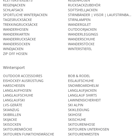
KLETTERSTEIGSETS
REGENHOSEN
REGENJACKEN
RUCKSACKZUBEHÖR
SCHLAFSACK
SOFTSHELLJACKEN
SPORTLICHE WINTERJACKEN
STIRNBÄNDER | VISOR | LAUFSTIRNBAND
TAGESRUCKSÄCKE
STIRNLAMPEN
TREKKINGRUCKSÄCKE
WANDERGILET
WANDERHOSEN
OUTDOORJACKEN
WANDERKARTEN
WANDERLEGGINGS
WANDERRUCKSÄCKE
WANDERSCHUHE
WANDERSOCKEN
WANDERSTÖCKE
WINDJACKEN
WINTERSTIEFEL
ZIP OFF HOSEN
Wintersport
OUTDOOR ACCESSOIRES
BOB & RODEL
EISHOCKEY AUSRÜSTUNG
EISLAUFSCHUHE
HARSCHEISEN
SNOWBOARDHELM
LANGLAUFHOSEN
LANGLAUFJACKEN
LANGLAUFSCHUHE
LANGLAUF SHIRTS
LANGLAUFSKI
LAWINENSICHERHEIT
LVS-GERÄTE
SKI ALPIN
SKIANZUG
SKIKLEIDUNG
SKIBRILLEN
SKIHOSE
SKIJACKE
SKISCHUHE
SKISOCKEN
SKITOURENHOSE
SKITOURENRÖCKE
SKITOUREN UNTERHOSEN
SKITOUREN FUNKTIONSWÄSCHE
SKITOURENWESTEN