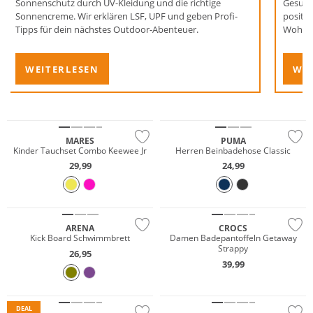
Sonnenschutz durch UV-Kleidung und die richtige
Gesund
Sonnencreme. Wir erklären LSF, UPF und geben Profi-
positi
Tipps für dein nächstes Outdoor-Abenteuer.
Wohlbe
…
WEITERLESEN
WEI
Nachhaltig
MARES
PUMA
Kinder Tauchset Combo Keewee Jr
Herren Beinbadehose Classic
29,99
24,99
ARENA
CROCS
Kick Board Schwimmbrett
Damen Badepantoffeln Getaway
Strappy
Mix & Match
26,95
39,99
Preis & Wert
Nachhaltig
Nachhaltig
DEAL