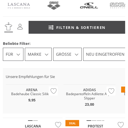
FILTERN & SORTIEREN
Beliebte Filter:
FÜR
MARKE
GRÖSSE
NEU EINGETROFFEN
Unsere Empfehlungen für Sie
ARENA
ADIDAS
D
Badehaube Classic Silikon
Badepantoffeln Adilette Aqua
Ba
Slipper
9,95
23,00
Mix & Match
DEAL
LASCANA
PROTEST