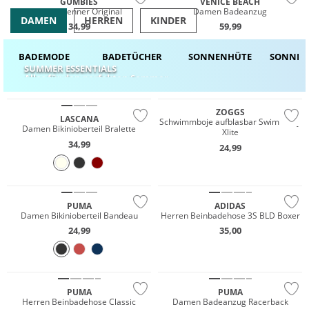
GUMBIES
VENICE BEACH
Zehentrenner Original
Damen Badeanzug
DAMEN
HERREN
KINDER
34,99
59,99
BADE­MODE
BADE­­TÜCHER
SONNEN­­HÜT
E
SONNEN­
SUMMER ESSENTIALS
Must have
Alles für den perfekten Sommer
Mix & Match
Gigasafe
ZOGGS
LASCANA
Schwimmboje aufblasbar Swim Buoy
Damen Bikinioberteil Bralette
Xlite
34,99
24,99
Mix & Match
Nachhaltig
Nachhaltig
PUMA
ADIDAS
Damen Bikinioberteil Bandeau
Herren Beinbadehose 3S BLD Boxer
24,99
35,00
Nachhaltig
Nachhaltig
PUMA
PUMA
Herren Beinbadehose Classic
Damen Badeanzug Racerback