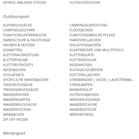
NORDIC WALKING STÖCKE
OUTDOORSCHUHE
Outdoorsport
ALPINRUCKSÄCKE
CAMPINGAUSRÜSTUNG
CAMPINGGESCHIRR
FLEECEJACKEN
FUNKTIONSUNTERWÄSCHE
FUNKTIONSWÄSCHE PFLEGE
HANDSCHUHE & FÄUSTLINGE
HARDSHELLJACKEN
HAUBEN & MÜTZEN
ISOLATIONSJACKEN
ISOMATTEN
KLAPPMESSER UND MULTITOOLS
KLETTERAUSRÜSTUNG
KLETTERGURTE
KLETTERHELME
KLETTERSCHUHE
KLETTERSTEIGSETS
REGENHOSEN
REGENJACKEN
RUCKSACKZUBEHÖR
SCHLAFSACK
SOFTSHELLJACKEN
SPORTLICHE WINTERJACKEN
STIRNBÄNDER | VISOR | LAUFSTIRNBAND
TAGESRUCKSÄCKE
STIRNLAMPEN
TREKKINGRUCKSÄCKE
WANDERGILET
WANDERHOSEN
OUTDOORJACKEN
WANDERKARTEN
WANDERLEGGINGS
WANDERRUCKSÄCKE
WANDERSCHUHE
WANDERSOCKEN
WANDERSTÖCKE
WINDJACKEN
WINTERSTIEFEL
ZIP OFF HOSEN
Wintersport