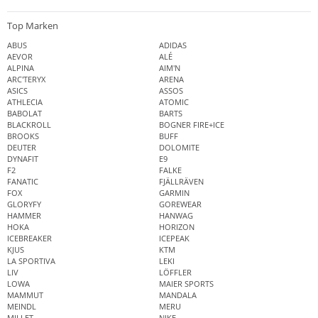
Top Marken
ABUS
ADIDAS
AEVOR
ALÉ
ALPINA
AIM'N
ARC'TERYX
ARENA
ASICS
ASSOS
ATHLECIA
ATOMIC
BABOLAT
BARTS
BLACKROLL
BOGNER FIRE+ICE
BROOKS
BUFF
DEUTER
DOLOMITE
DYNAFIT
E9
F2
FALKE
FANATIC
FJÄLLRÄVEN
FOX
GARMIN
GLORYFY
GOREWEAR
HAMMER
HANWAG
HOKA
HORIZON
ICEBREAKER
ICEPEAK
KJUS
KTM
LA SPORTIVA
LEKI
LIV
LÖFFLER
LOWA
MAIER SPORTS
MAMMUT
MANDALA
MEINDL
MERU
MILLET
NIKE