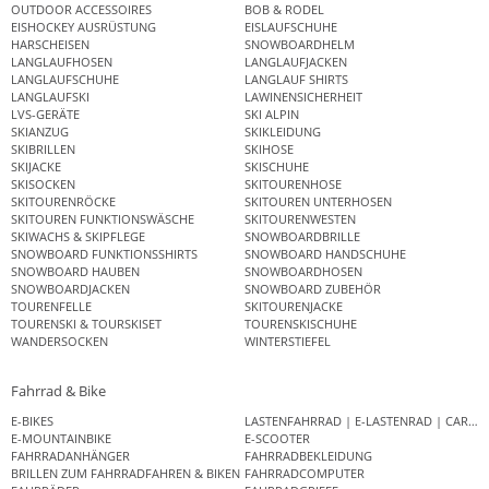
OUTDOOR ACCESSOIRES
BOB & RODEL
EISHOCKEY AUSRÜSTUNG
EISLAUFSCHUHE
HARSCHEISEN
SNOWBOARDHELM
LANGLAUFHOSEN
LANGLAUFJACKEN
LANGLAUFSCHUHE
LANGLAUF SHIRTS
LANGLAUFSKI
LAWINENSICHERHEIT
LVS-GERÄTE
SKI ALPIN
SKIANZUG
SKIKLEIDUNG
SKIBRILLEN
SKIHOSE
SKIJACKE
SKISCHUHE
SKISOCKEN
SKITOURENHOSE
SKITOURENRÖCKE
SKITOUREN UNTERHOSEN
SKITOUREN FUNKTIONSWÄSCHE
SKITOURENWESTEN
SKIWACHS & SKIPFLEGE
SNOWBOARDBRILLE
SNOWBOARD FUNKTIONSSHIRTS
SNOWBOARD HANDSCHUHE
SNOWBOARD HAUBEN
SNOWBOARDHOSEN
SNOWBOARDJACKEN
SNOWBOARD ZUBEHÖR
TOURENFELLE
SKITOURENJACKE
TOURENSKI & TOURSKISET
TOURENSKISCHUHE
WANDERSOCKEN
WINTERSTIEFEL
Fahrrad & Bike
E-BIKES
LASTENFAHRRAD | E-LASTENRAD | CAR
E-MOUNTAINBIKE
E-SCOOTER
FAHRRADANHÄNGER
FAHRRADBEKLEIDUNG
BRILLEN ZUM FAHRRADFAHREN & BIKEN
FAHRRADCOMPUTER