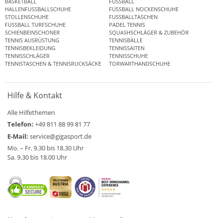
BASKETBALL
FUSSBALL
HALLENFUSSBALLSCHUHE
FUSSBALL NOCKENSCHUHE
STOLLENSCHUHE
FUSSBALLTASCHEN
FUSSBALL TURFSCHUHE
PADEL TENNIS
SCHIENBEINSCHONER
SQUASHSCHLÄGER & ZUBEHÖR
TENNIS AUSRÜSTUNG
TENNISBÄLLE
TENNISBEKLEIDUNG
TENNISSAITEN
TENNISSCHLÄGER
TENNISSCHUHE
TENNISTASCHEN & TENNISRUCKSÄCKE
TORWARTHANDSCHUHE
Hilfe & Kontakt
Alle Hilfethemen
Telefon:
+49 811 88 99 81 77
E-Mail:
service@gigasport.de
Mo. – Fr. 9.30 bis 18.30 Uhr
Sa. 9.30 bis 18.00 Uhr