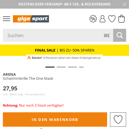
KOSTENLOSER VERSAND* AB € 129,- & RÜCKVERSAND
30 TAGE RÜCKGABE
PREIS & WERT
SALE
FINAL SALE
|
BIS ZU -50% SPAREN
Beliebt!
14 Personen sehen sich diesen Artikel gerade an
ARENA
Schwimmbrille The One Mask
27,95
inkl. Mwst zzgl.
Versandkosten
Achtung:
Nur noch 3 Stück verfügbar!
IN DEN WARENKORB