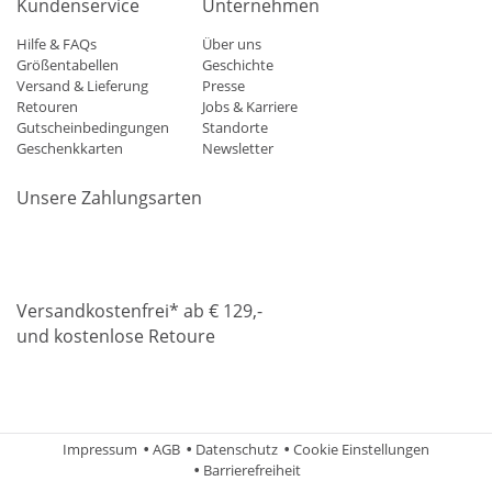
Kundenservice
Unternehmen
Hilfe & FAQs
Über uns
Größentabellen
Geschichte
Versand & Lieferung
Presse
Retouren
Jobs & Karriere
Gutscheinbedingungen
Standorte
Geschenkkarten
Newsletter
Unsere Zahlungsarten
Klarna
Mastercard
Visa
Diners
Applepay
Amazon
Paypa
Versandkostenfrei* ab € 129,-
und kostenlose Retoure
DHL
Gebrüder Weiss
Impressum
AGB
Datenschutz
Cookie Einstellungen
Barrierefreiheit