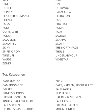
O'NEILL
ON
ORTLIEB
ORTOVOX
OSPREY
PATAGONIA
PEAK PERFORMANCE
PEEROTON
PHENIX
POC
POLAR
PROTEST
PUKY
PUMA
QUIKSILVER
ROXY
RUKKA
SALEWA
SALOMON
SCARPA
SCHÖFFEL
SCOTT
SKINY
THE NORTH FACE
SPIRIT OF OM
THULE
TUNTURI
UNDER ARMOUR
VAUDE
YOGISTAR
ZIENER
Top Kategorien
BADEANZÜGE
BIKINI
CAMPINGMÖBEL
CAPS, KAPPEN, FISCHERHÜTE
E-BIKES
FAHRRÄDER
FITNESS SHORTS
FLIP FLOPS
FUSSBALLSOCKEN
HAUBEN & MÜTZEN
KINDERTRAGEN & KRAXE
LAUFHOSEN
LAUFSOCKEN
LUFTMATRATZEN
LYCRAS & RASHGUARDS
MOUNTAINBIKE