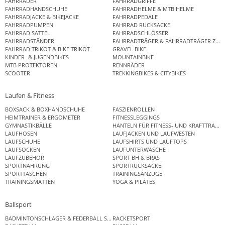
FAHRRÄDER
FAHRRADGRIFFE
FAHRRADHANDSCHUHE
FAHRRADHELME & MTB HELME
FAHRRADJACKE & BIKEJACKE
FAHRRADPEDALE
FAHRRADPUMPEN
FAHRRAD RUCKSÄCKE
FAHRRAD SATTEL
FAHRRADSCHLÖSSER
FAHRRADSTÄNDER
FAHRRADTRÄGER & FAHRRADTRÄGER ZUB
FAHRRAD TRIKOT & BIKE TRIKOT
GRAVEL BIKE
KINDER- & JUGENDBIKES
MOUNTAINBIKE
MTB PROTEKTOREN
RENNRÄDER
SCOOTER
TREKKINGBIKES & CITYBIKES
Laufen & Fitness
BOXSACK & BOXHANDSCHUHE
FASZIENROLLEN
HEIMTRAINER & ERGOMETER
FITNESSLEGGINGS
GYMNASTIKBÄLLE
HANTELN FÜR FITNESS- UND KRAFTTRAINI
LAUFHOSEN
LAUFJACKEN UND LAUFWESTEN
LAUFSCHUHE
LAUFSHIRTS UND LAUFTOPS
LAUFSOCKEN
LAUFUNTERWÄSCHE
LAUFZUBEHÖR
SPORT BH & BRAS
SPORTNAHRUNG
SPORTRUCKSÄCKE
SPORTTASCHEN
TRAININGSANZÜGE
TRAININGSMATTEN
YOGA & PILATES
Ballsport
BADMINTONSCHLÄGER & FEDERBALL SETS
RACKETSPORT