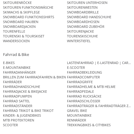
SKITOURENRÖCKE
SKITOUREN UNTERHOSEN
SKITOUREN FUNKTIONSWÄSCHE
SKITOURENWESTEN
SKIWACHS & SKIPFLEGE
SNOWBOARDBRILLE
SNOWBOARD FUNKTIONSSHIRTS
SNOWBOARD HANDSCHUHE
SNOWBOARD HAUBEN
SNOWBOARDHOSEN
SNOWBOARDJACKEN
SNOWBOARD ZUBEHÖR
TOURENFELLE
SKITOURENJACKE
TOURENSKI & TOURSKISET
TOURENSKISCHUHE
WANDERSOCKEN
WINTERSTIEFEL
Fahrrad & Bike
E-BIKES
LASTENFAHRRAD | E-LASTENRAD | CAR
E-MOUNTAINBIKE
E-SCOOTER
FAHRRADANHÄNGER
FAHRRADBEKLEIDUNG
BRILLEN ZUM FAHRRADFAHREN & BIKEN
FAHRRADCOMPUTER
FAHRRÄDER
FAHRRADGRIFFE
FAHRRADHANDSCHUHE
FAHRRADHELME & MTB HELME
FAHRRADJACKE & BIKEJACKE
FAHRRADPEDALE
FAHRRADPUMPEN
FAHRRAD RUCKSÄCKE
FAHRRAD SATTEL
FAHRRADSCHLÖSSER
FAHRRADSTÄNDER
FAHRRADTRÄGER & FAHRRADTRÄGER ZUB
FAHRRAD TRIKOT & BIKE TRIKOT
GRAVEL BIKE
KINDER- & JUGENDBIKES
MOUNTAINBIKE
MTB PROTEKTOREN
RENNRÄDER
SCOOTER
TREKKINGBIKES & CITYBIKES