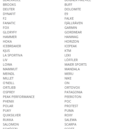
BROOKS
BUFF
DEUTER
DOLOMITE
DYNAFIT
E9
F2
FALKE
FANATIC
FJÄLLRÄVEN
FOX
GARMIN
GLORYFY
GOREWEAR
HAMMER
HANWAG
HOKA
HORIZON
ICEBREAKER
ICEPEAK
KJUS
KTM
LA SPORTIVA
LEKI
LIV
LÖFFLER
LOWA
MAIER SPORTS
MAMMUT
MANDALA
MEINDL
MERU
MILLET
NIKE
O'NEILL
ON
ORTLIEB
ORTOVOX
OSPREY
PATAGONIA
PEAK PERFORMANCE
PEEROTON
PHENIX
POC
POLAR
PROTEST
PUKY
PUMA
QUIKSILVER
ROXY
RUKKA
SALEWA
SALOMON
SCARPA
SCHÖFFEL
SCOTT