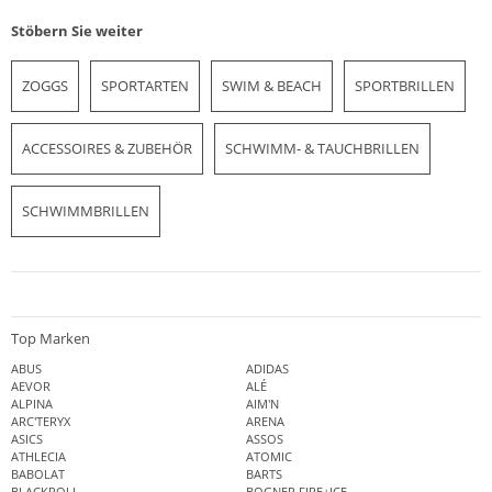
Stöbern Sie weiter
ZOGGS
SPORTARTEN
SWIM & BEACH
SPORTBRILLEN
ACCESSOIRES & ZUBEHÖR
SCHWIMM- & TAUCHBRILLEN
SCHWIMMBRILLEN
Top Marken
ABUS
ADIDAS
AEVOR
ALÉ
ALPINA
AIM'N
ARC'TERYX
ARENA
ASICS
ASSOS
ATHLECIA
ATOMIC
BABOLAT
BARTS
BLACKROLL
BOGNER FIRE+ICE