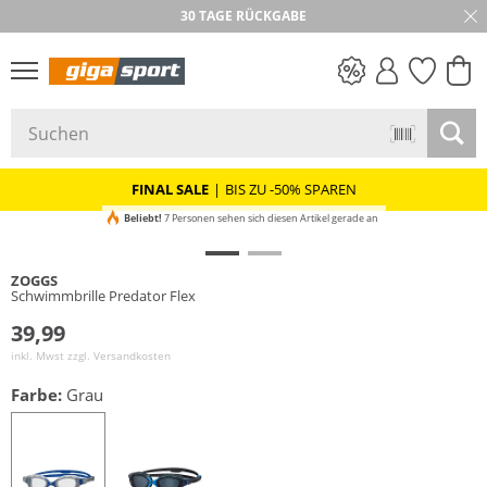
30 TAGE RÜCKGABE
PREIS & WERT
SALE
FINAL SALE
|
BIS ZU -50% SPAREN
Beliebt!
7 Personen sehen sich diesen Artikel gerade an
ZOGGS
Schwimmbrille Predator Flex
39,99
inkl. Mwst zzgl.
Versandkosten
Farbe:
Grau