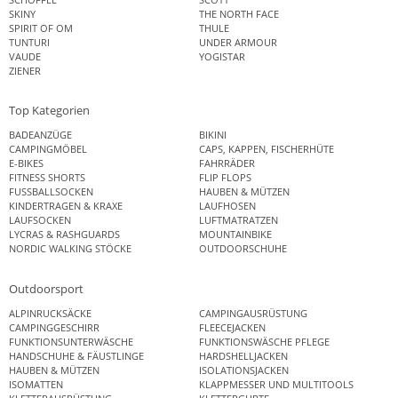
SKINY
THE NORTH FACE
SPIRIT OF OM
THULE
TUNTURI
UNDER ARMOUR
VAUDE
YOGISTAR
ZIENER
Top Kategorien
BADEANZÜGE
BIKINI
CAMPINGMÖBEL
CAPS, KAPPEN, FISCHERHÜTE
E-BIKES
FAHRRÄDER
FITNESS SHORTS
FLIP FLOPS
FUSSBALLSOCKEN
HAUBEN & MÜTZEN
KINDERTRAGEN & KRAXE
LAUFHOSEN
LAUFSOCKEN
LUFTMATRATZEN
LYCRAS & RASHGUARDS
MOUNTAINBIKE
NORDIC WALKING STÖCKE
OUTDOORSCHUHE
Outdoorsport
ALPINRUCKSÄCKE
CAMPINGAUSRÜSTUNG
CAMPINGGESCHIRR
FLEECEJACKEN
FUNKTIONSUNTERWÄSCHE
FUNKTIONSWÄSCHE PFLEGE
HANDSCHUHE & FÄUSTLINGE
HARDSHELLJACKEN
HAUBEN & MÜTZEN
ISOLATIONSJACKEN
ISOMATTEN
KLAPPMESSER UND MULTITOOLS