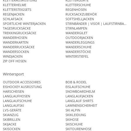
KLETTERAUSRÜSTUNG
KLETTERGURTE
KLETTERHELME
KLETTERSCHUHE
KLETTERSTEIGSETS
REGENHOSEN
REGENJACKEN
RUCKSACKZUBEHÖR
SCHLAFSACK
SOFTSHELLJACKEN
SPORTLICHE WINTERJACKEN
STIRNBÄNDER | VISOR | LAUFSTIRNBAND
TAGESRUCKSÄCKE
STIRNLAMPEN
TREKKINGRUCKSÄCKE
WANDERGILET
WANDERHOSEN
OUTDOORJACKEN
WANDERKARTEN
WANDERLEGGINGS
WANDERRUCKSÄCKE
WANDERSCHUHE
WANDERSOCKEN
WANDERSTÖCKE
WINDJACKEN
WINTERSTIEFEL
ZIP OFF HOSEN
Wintersport
OUTDOOR ACCESSOIRES
BOB & RODEL
EISHOCKEY AUSRÜSTUNG
EISLAUFSCHUHE
HARSCHEISEN
SNOWBOARDHELM
LANGLAUFHOSEN
LANGLAUFJACKEN
LANGLAUFSCHUHE
LANGLAUF SHIRTS
LANGLAUFSKI
LAWINENSICHERHEIT
LVS-GERÄTE
SKI ALPIN
SKIANZUG
SKIKLEIDUNG
SKIBRILLEN
SKIHOSE
SKIJACKE
SKISCHUHE
SKISOCKEN
SKITOURENHOSE