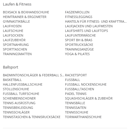
Laufen & Fitness
BOXSACK & BOXHANDSCHUHE
FASZIENROLLEN
HEIMTRAINER & ERGOMETER
FITNESSLEGGINGS
GYMNASTIKBÄLLE
HANTELN FÜR FITNESS- UND KRAFTTRAINI
LAUFHOSEN
LAUFJACKEN UND LAUFWESTEN
LAUFSCHUHE
LAUFSHIRTS UND LAUFTOPS
LAUFSOCKEN
LAUFUNTERWÄSCHE
LAUFZUBEHÖR
SPORT BH & BRAS
SPORTNAHRUNG
SPORTRUCKSÄCKE
SPORTTASCHEN
TRAININGSANZÜGE
TRAININGSMATTEN
YOGA & PILATES
Ballsport
BADMINTONSCHLÄGER & FEDERBALL SETS
RACKETSPORT
BASKETBALL
FUSSBALL
HALLENFUSSBALLSCHUHE
FUSSBALL NOCKENSCHUHE
STOLLENSCHUHE
FUSSBALLTASCHEN
FUSSBALL TURFSCHUHE
PADEL TENNIS
SCHIENBEINSCHONER
SQUASHSCHLÄGER & ZUBEHÖR
TENNIS AUSRÜSTUNG
TENNISBÄLLE
TENNISBEKLEIDUNG
TENNISSAITEN
TENNISSCHLÄGER
TENNISSCHUHE
TENNISTASCHEN & TENNISRUCKSÄCKE
TORWARTHANDSCHUHE