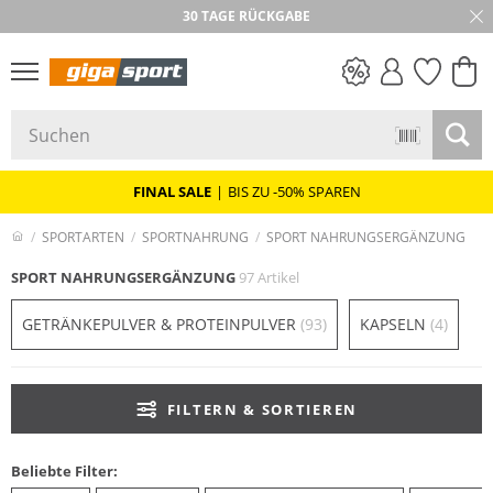
30 TAGE RÜCKGABE
PREIS & WERT
SALE
FINAL SALE
|
BIS ZU -50% SPAREN
SPORTARTEN
SPORTNAHRUNG
SPORT NAHRUNGSERGÄNZUNG
SPORT NAHRUNGSERGÄNZUNG
97 Artikel
GETRÄNKEPULVER & PROTEINPULVER
(93)
KAPSELN
(4)
FILTERN & SORTIEREN
Beliebte Filter: