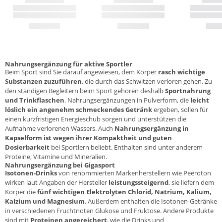
Nahrungsergänzung für aktive Sportler
Beim Sport sind Sie darauf angewiesen, dem Körper
rasch wichtige
Substanzen zuzuführen
, die durch das Schwitzen verloren gehen. Zu
den ständigen Begleitern beim Sport gehören deshalb
Sportnahrung
und Trinkflaschen
. Nahrungsergänzungen in
Pulverform,
die
leicht
löslich ein angenehm schmeckendes Getränk
ergeben, sollen für
einen kurzfristigen Energieschub sorgen und unterstützen die
Aufnahme verlorenen Wassers. Auch
Nahrungsergänzung in
Kapselform
ist wegen ihrer Kompaktheit und guten
Dosierbarkeit
bei Sportlern beliebt. Enthalten sind unter anderem
Proteine, Vitamine und Mineralien.
Nahrungsergänzung bei Gigasport
Isotonen-Drinks
von renommierten Markenherstellern wie
Peeroton
wirken laut Angaben der Hersteller
leistungssteigernd
, sie liefern dem
Körper die
fünf wichtigen Elektrolyten Chlorid, Natrium, Kalium,
Kalzium und Magnesium
. Außerdem enthalten die Isotonen-Getränke
in verschiedenen Fruchtnoten Glukose und Fruktose. Andere Produkte
sind mit
Proteinen angereichert
, wie die Drinks und