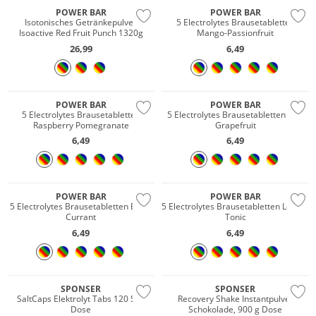
POWER BAR
POWER BAR
Isotonisches Getränkepulver
5 Electrolytes Brausetabletten
Isoactive Red Fruit Punch 1320g
Mango-Passionfruit
26,99
6,49
POWER BAR
POWER BAR
5 Electrolytes Brausetabletten
5 Electrolytes Brausetabletten Pink
Raspberry Pomegranate
Grapefruit
6,49
6,49
POWER BAR
POWER BAR
5 Electrolytes Brausetabletten Black
5 Electrolytes Brausetabletten Lemon
Currant
Tonic
6,49
6,49
SPONSER
SPONSER
SaltCaps Elektrolyt Tabs 120 Stk.
Recovery Shake Instantpulver
Dose
Schokolade, 900 g Dose