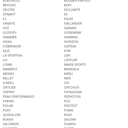
BLACKROLL
BOGNER FIRE+ICE
BROOKS
BUFF
DEUTER
DOLOMITE
DYNAFIT
E9
F2
FALKE
FANATIC
FJÄLLRÄVEN
FOX
GARMIN
GLORYFY
GOREWEAR
HAMMER
HANWAG
HOKA
HORIZON
ICEBREAKER
ICEPEAK
KJUS
KTM
LA SPORTIVA
LEKI
LIV
LÖFFLER
LOWA
MAIER SPORTS
MAMMUT
MANDALA
MEINDL
MERU
MILLET
NIKE
O'NEILL
ON
ORTLIEB
ORTOVOX
OSPREY
PATAGONIA
PEAK PERFORMANCE
PEEROTON
PHENIX
POC
POLAR
PROTEST
PUKY
PUMA
QUIKSILVER
ROXY
RUKKA
SALEWA
SALOMON
SCARPA