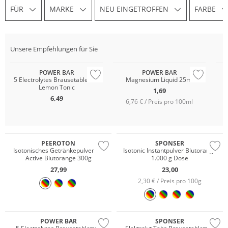
FÜR
MARKE
NEU EINGETROFFEN
FARBE
Unsere Empfehlungen für Sie
POWER BAR
POWER BAR
5 Electrolytes Brausetabletten
Magnesium Liquid 25ml
Lemon Tonic
1,69
6,49
6,76 € / Preis pro 100ml
PEEROTON
SPONSER
Isotonisches Getränkepulver Iso
Isotonic Instantpulver Blutorange
Active Blutorange 300g
1.000 g Dose
27,99
23,00
2,30 € / Preis pro 100g
Multi Pack
POWER BAR
SPONSER