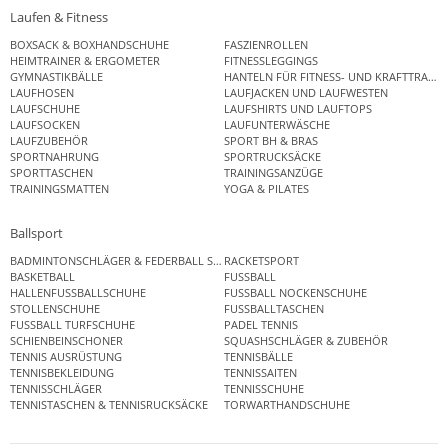
Laufen & Fitness
BOXSACK & BOXHANDSCHUHE
FASZIENROLLEN
HEIMTRAINER & ERGOMETER
FITNESSLEGGINGS
GYMNASTIKBÄLLE
HANTELN FÜR FITNESS- UND KRAFTTRAINI
LAUFHOSEN
LAUFJACKEN UND LAUFWESTEN
LAUFSCHUHE
LAUFSHIRTS UND LAUFTOPS
LAUFSOCKEN
LAUFUNTERWÄSCHE
LAUFZUBEHÖR
SPORT BH & BRAS
SPORTNAHRUNG
SPORTRUCKSÄCKE
SPORTTASCHEN
TRAININGSANZÜGE
TRAININGSMATTEN
YOGA & PILATES
Ballsport
BADMINTONSCHLÄGER & FEDERBALL SETS
RACKETSPORT
BASKETBALL
FUSSBALL
HALLENFUSSBALLSCHUHE
FUSSBALL NOCKENSCHUHE
STOLLENSCHUHE
FUSSBALLTASCHEN
FUSSBALL TURFSCHUHE
PADEL TENNIS
SCHIENBEINSCHONER
SQUASHSCHLÄGER & ZUBEHÖR
TENNIS AUSRÜSTUNG
TENNISBÄLLE
TENNISBEKLEIDUNG
TENNISSAITEN
TENNISSCHLÄGER
TENNISSCHUHE
TENNISTASCHEN & TENNISRUCKSÄCKE
TORWARTHANDSCHUHE