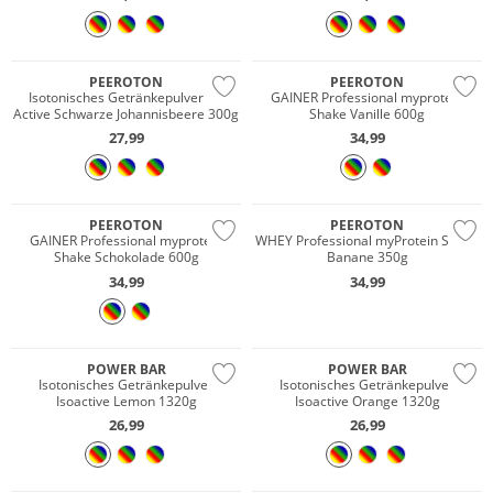
PEEROTON
PEEROTON
Isotonisches Getränkepulver Iso
GAINER Professional myprotein
Active Schwarze Johannisbeere 300g
Shake Vanille 600g
27,99
34,99
PEEROTON
PEEROTON
GAINER Professional myprotein
WHEY Professional myProtein Shake
Shake Schokolade 600g
Banane 350g
34,99
34,99
POWER BAR
POWER BAR
Isotonisches Getränkepulver
Isotonisches Getränkepulver
Isoactive Lemon 1320g
Isoactive Orange 1320g
26,99
26,99