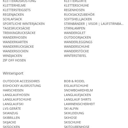
KLETTERAUSRÜSTUNG
KLETTERGURTE
KLETTERHELME
KLETTERSCHUHE
KLETTERSTEIGSETS
REGENHOSEN
REGENJACKEN
RUCKSACKZUBEHÖR
SCHLAFSACK
SOFTSHELLJACKEN
SPORTLICHE WINTERJACKEN
STIRNBÄNDER | VISOR | LAUFSTIRNBAND
TAGESRUCKSÄCKE
STIRNLAMPEN
TREKKINGRUCKSÄCKE
WANDERGILET
WANDERHOSEN
OUTDOORJACKEN
WANDERKARTEN
WANDERLEGGINGS
WANDERRUCKSÄCKE
WANDERSCHUHE
WANDERSOCKEN
WANDERSTÖCKE
WINDJACKEN
WINTERSTIEFEL
ZIP OFF HOSEN
Wintersport
OUTDOOR ACCESSOIRES
BOB & RODEL
EISHOCKEY AUSRÜSTUNG
EISLAUFSCHUHE
HARSCHEISEN
SNOWBOARDHELM
LANGLAUFHOSEN
LANGLAUFJACKEN
LANGLAUFSCHUHE
LANGLAUF SHIRTS
LANGLAUFSKI
LAWINENSICHERHEIT
LVS-GERÄTE
SKI ALPIN
SKIANZUG
SKIKLEIDUNG
SKIBRILLEN
SKIHOSE
SKIJACKE
SKISCHUHE
SKISOCKEN
SKITOURENHOSE