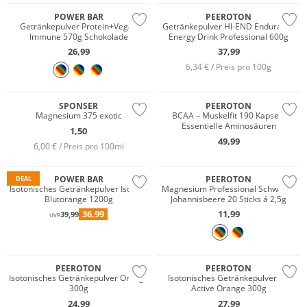
POWER BAR
PEEROTON
Getränkepulver Protein+Vegan
Getränkepulver HI-END Endurance
Immune 570g Schokolade
Energy Drink Professional 600g
26,99
37,99
6,34 € / Preis pro 100g
SPONSER
PEEROTON
Magnesium 375 exotic
BCAA – Muskelfit 190 Kapseln
Essentielle Aminosäuren
1,50
49,99
6,00 € / Preis pro 100ml
POWER BAR
PEEROTON
DEAL
Isotonisches Getränkepulver Isomax
Magnesium Professional Schwarze
Blutorange 1200g
Johannisbeere 20 Sticks á 2,5g
36,99
11,99
39,99
UVP
PEEROTON
PEEROTON
Isotonisches Getränkepulver Orange
Isotonisches Getränkepulver Iso
300g
Active Orange 300g
24,99
27,99