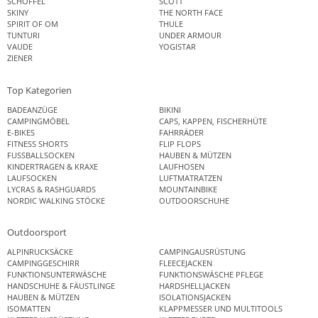
SCHÖFFEL
SCOTT
SKINY
THE NORTH FACE
SPIRIT OF OM
THULE
TUNTURI
UNDER ARMOUR
VAUDE
YOGISTAR
ZIENER
Top Kategorien
BADEANZÜGE
BIKINI
CAMPINGMÖBEL
CAPS, KAPPEN, FISCHERHÜTE
E-BIKES
FAHRRÄDER
FITNESS SHORTS
FLIP FLOPS
FUSSBALLSOCKEN
HAUBEN & MÜTZEN
KINDERTRAGEN & KRAXE
LAUFHOSEN
LAUFSOCKEN
LUFTMATRATZEN
LYCRAS & RASHGUARDS
MOUNTAINBIKE
NORDIC WALKING STÖCKE
OUTDOORSCHUHE
Outdoorsport
ALPINRUCKSÄCKE
CAMPINGAUSRÜSTUNG
CAMPINGGESCHIRR
FLEECEJACKEN
FUNKTIONSUNTERWÄSCHE
FUNKTIONSWÄSCHE PFLEGE
HANDSCHUHE & FÄUSTLINGE
HARDSHELLJACKEN
HAUBEN & MÜTZEN
ISOLATIONSJACKEN
ISOMATTEN
KLAPPMESSER UND MULTITOOLS