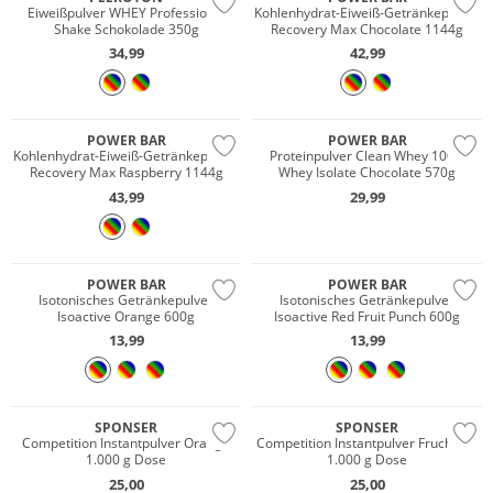
Eiweißpulver WHEY Professional
Kohlenhydrat-Eiweiß-Getränkepulver
Shake Schokolade 350g
Recovery Max Chocolate 1144g
34,99
42,99
POWER BAR
POWER BAR
Kohlenhydrat-Eiweiß-Getränkepulver
Proteinpulver Clean Whey 100%
Recovery Max Raspberry 1144g
Whey Isolate Chocolate 570g
43,99
29,99
POWER BAR
POWER BAR
Isotonisches Getränkepulver
Isotonisches Getränkepulver
Isoactive Orange 600g
Isoactive Red Fruit Punch 600g
13,99
13,99
SPONSER
SPONSER
Competition Instantpulver Orange
Competition Instantpulver Fruchtmix
1.000 g Dose
1.000 g Dose
25,00
25,00