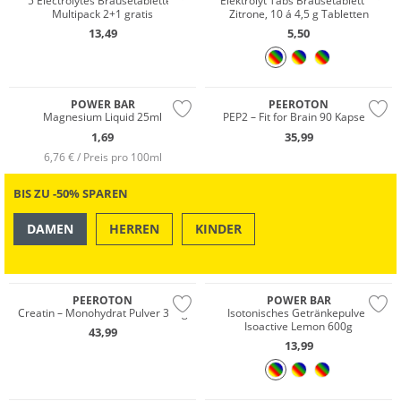
5 Electrolytes Brausetabletten
Elektrolyt Tabs Brausetabletten
Multipack 2+1 gratis
Zitrone, 10 á 4,5 g Tabletten
13,49
5,50
POWER BAR
PEEROTON
Magnesium Liquid 25ml
PEP2 – Fit for Brain 90 Kapseln
1,69
35,99
6,76 € / Preis pro 100ml
BIS ZU -50% SPAREN
DAMEN
HERREN
KINDER
OUTDOOR
SWIM & BEACH
PEEROTON
POWER BAR
Creatin – Monohydrat Pulver 300g
Isotonisches Getränkepulver
Isoactive Lemon 600g
43,99
13,99