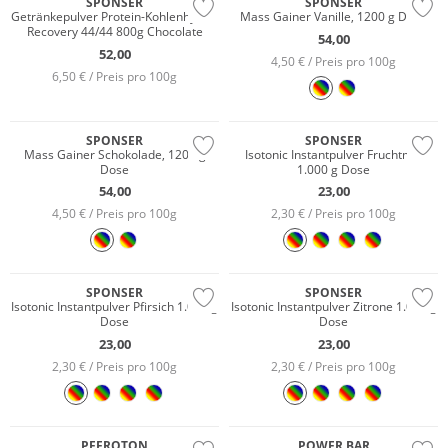
SPONSER
SPONSER
Getränkepulver Protein-Kohlenhydrat
Mass Gainer Vanille, 1200 g Dose
Recovery 44/44 800g Chocolate
54,00
52,00
4,50 € / Preis pro 100g
6,50 € / Preis pro 100g
SPONSER
SPONSER
Mass Gainer Schokolade, 1200 g
Isotonic Instantpulver Fruchtmix
Dose
1.000 g Dose
54,00
23,00
4,50 € / Preis pro 100g
2,30 € / Preis pro 100g
SPONSER
SPONSER
Isotonic Instantpulver Pfirsich 1.000 g
Isotonic Instantpulver Zitrone 1.000 g
Dose
Dose
23,00
23,00
2,30 € / Preis pro 100g
2,30 € / Preis pro 100g
PEEROTON
POWER BAR