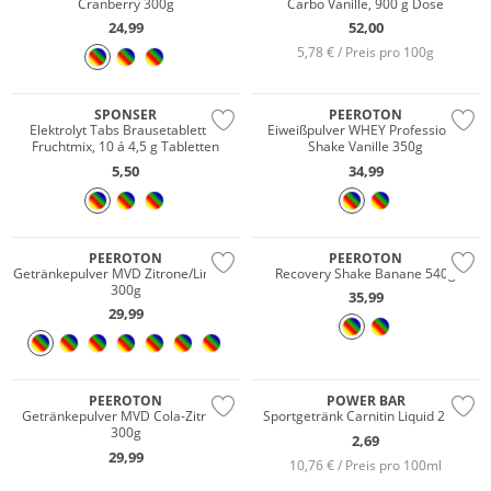
Cranberry 300g
Carbo Vanille, 900 g Dose
24,99
52,00
5,78 € / Preis pro 100g
SPONSER
PEEROTON
Elektrolyt Tabs Brausetabletten
Eiweißpulver WHEY Professional
Fruchtmix, 10 á 4,5 g Tabletten
Shake Vanille 350g
5,50
34,99
PEEROTON
PEEROTON
Getränkepulver MVD Zitrone/Limette
Recovery Shake Banane 540g
300g
35,99
29,99
PEEROTON
POWER BAR
Getränkepulver MVD Cola-Zitrone
Sportgetränk Carnitin Liquid 25ml
300g
2,69
29,99
10,76 € / Preis pro 100ml