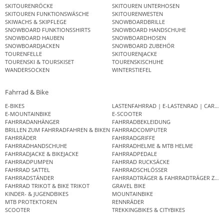
SKITOURENRÖCKE
SKITOUREN UNTERHOSEN
SKITOUREN FUNKTIONSWÄSCHE
SKITOURENWESTEN
SKIWACHS & SKIPFLEGE
SNOWBOARDBRILLE
SNOWBOARD FUNKTIONSSHIRTS
SNOWBOARD HANDSCHUHE
SNOWBOARD HAUBEN
SNOWBOARDHOSEN
SNOWBOARDJACKEN
SNOWBOARD ZUBEHÖR
TOURENFELLE
SKITOURENJACKE
TOURENSKI & TOURSKISET
TOURENSKISCHUHE
WANDERSOCKEN
WINTERSTIEFEL
Fahrrad & Bike
E-BIKES
LASTENFAHRRAD | E-LASTENRAD | CAR
E-MOUNTAINBIKE
E-SCOOTER
FAHRRADANHÄNGER
FAHRRADBEKLEIDUNG
BRILLEN ZUM FAHRRADFAHREN & BIKEN
FAHRRADCOMPUTER
FAHRRÄDER
FAHRRADGRIFFE
FAHRRADHANDSCHUHE
FAHRRADHELME & MTB HELME
FAHRRADJACKE & BIKEJACKE
FAHRRADPEDALE
FAHRRADPUMPEN
FAHRRAD RUCKSÄCKE
FAHRRAD SATTEL
FAHRRADSCHLÖSSER
FAHRRADSTÄNDER
FAHRRADTRÄGER & FAHRRADTRÄGER ZUB
FAHRRAD TRIKOT & BIKE TRIKOT
GRAVEL BIKE
KINDER- & JUGENDBIKES
MOUNTAINBIKE
MTB PROTEKTOREN
RENNRÄDER
SCOOTER
TREKKINGBIKES & CITYBIKES