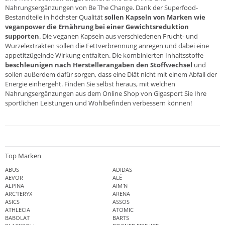
Nahrungsergänzungen von
Be The Change.
Dank der Superfood-
Bestandteile in höchster Qualität
sollen Kapseln von Marken wie
veganpower die Ernährung bei einer Gewichtsreduktion
supporten
. Die veganen Kapseln aus verschiedenen Frucht- und
Wurzelextrakten sollen die Fettverbrennung anregen und dabei eine
appetitzügelnde Wirkung entfalten. Die kombinierten Inhaltsstoffe
beschleunigen nach Herstellerangaben den Stoffwechsel
und
sollen außerdem dafür sorgen, dass eine Diät nicht mit einem Abfall der
Energie einhergeht. Finden Sie selbst heraus, mit welchen
Nahrungsergänzungen aus dem
Online Shop von Gigasport
Sie Ihre
sportlichen Leistungen und Wohlbefinden verbessern können!
Top Marken
ABUS
ADIDAS
AEVOR
ALÉ
ALPINA
AIM'N
ARC'TERYX
ARENA
ASICS
ASSOS
ATHLECIA
ATOMIC
BABOLAT
BARTS