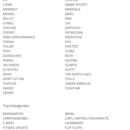
LOWA
MAIER SPORTS
MAMMUT
MANDALA
MEINDL
MERU
MILLET
NIKE
O'NEILL
ON
ORTLIEB
ORTOVOX
OSPREY
PATAGONIA
PEAK PERFORMANCE
PEEROTON
PHENIX
POC
POLAR
PROTEST
PUKY
PUMA
QUIKSILVER
ROXY
RUKKA
SALEWA
SALOMON
SCARPA
SCHÖFFEL
SCOTT
SKINY
THE NORTH FACE
SPIRIT OF OM
THULE
TUNTURI
UNDER ARMOUR
VAUDE
YOGISTAR
ZIENER
Top Kategorien
BADEANZÜGE
BIKINI
CAMPINGMÖBEL
CAPS, KAPPEN, FISCHERHÜTE
E-BIKES
FAHRRÄDER
FITNESS SHORTS
FLIP FLOPS