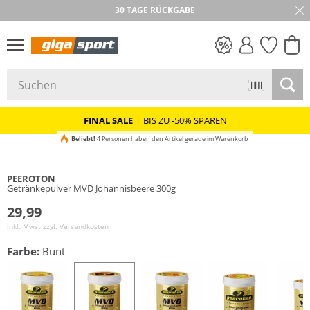
30 TAGE RÜCKGABE
PREIS & WERT
SALE
FINAL SALE
|
BIS ZU -50% SPAREN
Beliebt!
4 Personen haben den Artikel gerade im Warenkorb
PEEROTON
Getränkepulver MVD Johannisbeere 300g
29,99
inkl. Mwst zzgl.
Versandkosten
Farbe:
Bunt