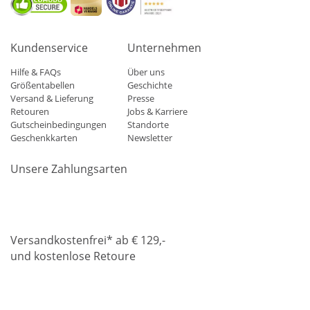
Kundenservice
Unternehmen
Hilfe & FAQs
Über uns
Größentabellen
Geschichte
Versand & Lieferung
Presse
Retouren
Jobs & Karriere
Gutscheinbedingungen
Standorte
Geschenkkarten
Newsletter
Unsere Zahlungsarten
Klarna
Mastercard
Visa
Diners
Applepay
Amazon
Paypa
Versandkostenfrei* ab € 129,-
und kostenlose Retoure
DHL
Gebrüder Weiss