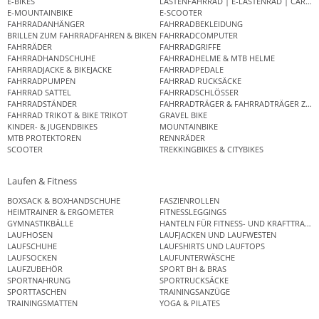
E-BIKES
LASTENFAHRRAD | E-LASTENRAD | CAR
E-MOUNTAINBIKE
E-SCOOTER
FAHRRADANHÄNGER
FAHRRADBEKLEIDUNG
BRILLEN ZUM FAHRRADFAHREN & BIKEN
FAHRRADCOMPUTER
FAHRRÄDER
FAHRRADGRIFFE
FAHRRADHANDSCHUHE
FAHRRADHELME & MTB HELME
FAHRRADJACKE & BIKEJACKE
FAHRRADPEDALE
FAHRRADPUMPEN
FAHRRAD RUCKSÄCKE
FAHRRAD SATTEL
FAHRRADSCHLÖSSER
FAHRRADSTÄNDER
FAHRRADTRÄGER & FAHRRADTRÄGER ZUB
FAHRRAD TRIKOT & BIKE TRIKOT
GRAVEL BIKE
KINDER- & JUGENDBIKES
MOUNTAINBIKE
MTB PROTEKTOREN
RENNRÄDER
SCOOTER
TREKKINGBIKES & CITYBIKES
Laufen & Fitness
BOXSACK & BOXHANDSCHUHE
FASZIENROLLEN
HEIMTRAINER & ERGOMETER
FITNESSLEGGINGS
GYMNASTIKBÄLLE
HANTELN FÜR FITNESS- UND KRAFTTRAINI
LAUFHOSEN
LAUFJACKEN UND LAUFWESTEN
LAUFSCHUHE
LAUFSHIRTS UND LAUFTOPS
LAUFSOCKEN
LAUFUNTERWÄSCHE
LAUFZUBEHÖR
SPORT BH & BRAS
SPORTNAHRUNG
SPORTRUCKSÄCKE
SPORTTASCHEN
TRAININGSANZÜGE
TRAININGSMATTEN
YOGA & PILATES