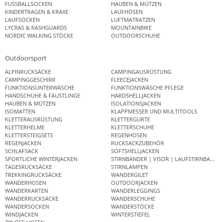
FUSSBALLSOCKEN
HAUBEN & MÜTZEN
KINDERTRAGEN & KRAXE
LAUFHOSEN
LAUFSOCKEN
LUFTMATRATZEN
LYCRAS & RASHGUARDS
MOUNTAINBIKE
NORDIC WALKING STÖCKE
OUTDOORSCHUHE
Outdoorsport
ALPINRUCKSÄCKE
CAMPINGAUSRÜSTUNG
CAMPINGGESCHIRR
FLEECEJACKEN
FUNKTIONSUNTERWÄSCHE
FUNKTIONSWÄSCHE PFLEGE
HANDSCHUHE & FÄUSTLINGE
HARDSHELLJACKEN
HAUBEN & MÜTZEN
ISOLATIONSJACKEN
ISOMATTEN
KLAPPMESSER UND MULTITOOLS
KLETTERAUSRÜSTUNG
KLETTERGURTE
KLETTERHELME
KLETTERSCHUHE
KLETTERSTEIGSETS
REGENHOSEN
REGENJACKEN
RUCKSACKZUBEHÖR
SCHLAFSACK
SOFTSHELLJACKEN
SPORTLICHE WINTERJACKEN
STIRNBÄNDER | VISOR | LAUFSTIRNBAND
TAGESRUCKSÄCKE
STIRNLAMPEN
TREKKINGRUCKSÄCKE
WANDERGILET
WANDERHOSEN
OUTDOORJACKEN
WANDERKARTEN
WANDERLEGGINGS
WANDERRUCKSÄCKE
WANDERSCHUHE
WANDERSOCKEN
WANDERSTÖCKE
WINDJACKEN
WINTERSTIEFEL