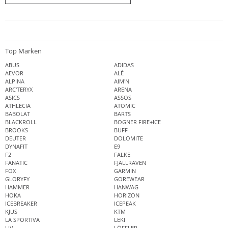
Top Marken
ABUS
ADIDAS
AEVOR
ALÉ
ALPINA
AIM'N
ARC'TERYX
ARENA
ASICS
ASSOS
ATHLECIA
ATOMIC
BABOLAT
BARTS
BLACKROLL
BOGNER FIRE+ICE
BROOKS
BUFF
DEUTER
DOLOMITE
DYNAFIT
E9
F2
FALKE
FANATIC
FJÄLLRÄVEN
FOX
GARMIN
GLORYFY
GOREWEAR
HAMMER
HANWAG
HOKA
HORIZON
ICEBREAKER
ICEPEAK
KJUS
KTM
LA SPORTIVA
LEKI
LIV
LÖFFLER