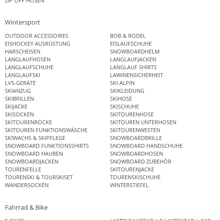
ZIP OFF HOSEN
Wintersport
OUTDOOR ACCESSOIRES
BOB & RODEL
EISHOCKEY AUSRÜSTUNG
EISLAUFSCHUHE
HARSCHEISEN
SNOWBOARDHELM
LANGLAUFHOSEN
LANGLAUFJACKEN
LANGLAUFSCHUHE
LANGLAUF SHIRTS
LANGLAUFSKI
LAWINENSICHERHEIT
LVS-GERÄTE
SKI ALPIN
SKIANZUG
SKIKLEIDUNG
SKIBRILLEN
SKIHOSE
SKIJACKE
SKISCHUHE
SKISOCKEN
SKITOURENHOSE
SKITOURENRÖCKE
SKITOUREN UNTERHOSEN
SKITOUREN FUNKTIONSWÄSCHE
SKITOURENWESTEN
SKIWACHS & SKIPFLEGE
SNOWBOARDBRILLE
SNOWBOARD FUNKTIONSSHIRTS
SNOWBOARD HANDSCHUHE
SNOWBOARD HAUBEN
SNOWBOARDHOSEN
SNOWBOARDJACKEN
SNOWBOARD ZUBEHÖR
TOURENFELLE
SKITOURENJACKE
TOURENSKI & TOURSKISET
TOURENSKISCHUHE
WANDERSOCKEN
WINTERSTIEFEL
Fahrrad & Bike