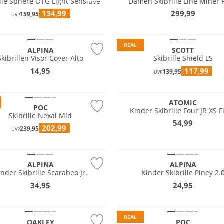
ille Sphere OTG Light Sensitive
Damen Skibrille Line Miner 
134,99
299,99
159,95
UVP
DEAL
ALPINA
SCOTT
Skibrillen Visor Cover Alto
Skibrille Shield LS
14,95
117,99
139,95
UVP
ATOMIC
POC
Kinder Skibrille Four JR XS F
Skibrille Nexal Mid
54,99
202,99
239,95
UVP
ALPINA
ALPINA
inder Skibrille Scarabeo Jr.
Kinder Skibrille Piney 2.
34,95
24,95
tig
DEAL
OAKLEY
POC