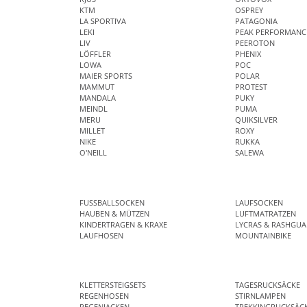
KTM
OSPREY
LA SPORTIVA
PATAGONIA
LEKI
PEAK PERFORMANC
LIV
PEEROTON
LÖFFLER
PHENIX
LOWA
POC
MAIER SPORTS
POLAR
MAMMUT
PROTEST
MANDALA
PUKY
MEINDL
PUMA
MERU
QUIKSILVER
MILLET
ROXY
NIKE
RUKKA
O'NEILL
SALEWA
FUSSBALLSOCKEN
LAUFSOCKEN
HAUBEN & MÜTZEN
LUFTMATRATZEN
KINDERTRAGEN & KRAXE
LYCRAS & RASHGUA
LAUFHOSEN
MOUNTAINBIKE
KLETTERSTEIGSETS
TAGESRUCKSÄCKE
REGENHOSEN
STIRNLAMPEN
REGENJACKEN
TREKKINGRUCKSÄC