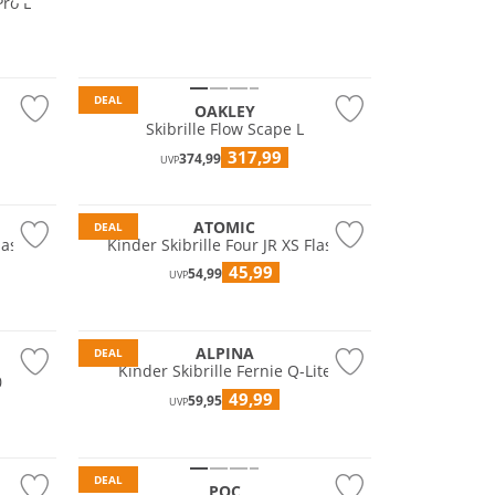
Pro L
Nachhaltig
DEAL
OAKLEY
Skibrille Flow Scape L
317,99
374,99
UVP
ATOMIC
DEAL
lash
Kinder Skibrille Four JR XS Flash
45,99
54,99
UVP
ALPINA
DEAL
Kinder Skibrille Fernie Q-Lite
0
49,99
59,95
UVP
DEAL
POC