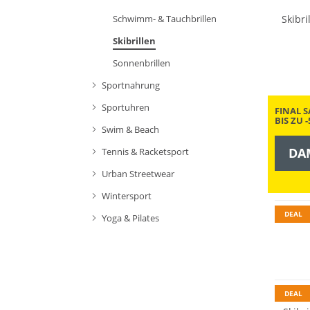
Skibr
Schwimm- & Tauchbrillen
Skibrillen
Sonnenbrillen
Sportnahrung
Sportuhren
FINAL S
BIS ZU 
Swim & Beach
DA
Tennis & Racketsport
Urban Streetwear
Wintersport
DEAL
Yoga & Pilates
DEAL