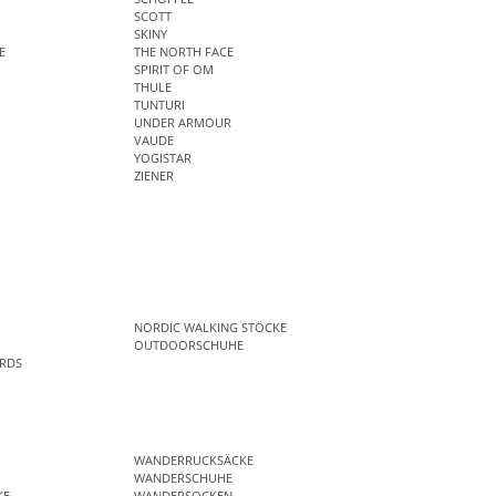
SCOTT
SKINY
E
THE NORTH FACE
SPIRIT OF OM
THULE
TUNTURI
UNDER ARMOUR
VAUDE
YOGISTAR
ZIENER
NORDIC WALKING STÖCKE
OUTDOORSCHUHE
RDS
WANDERRUCKSÄCKE
WANDERSCHUHE
KE
WANDERSOCKEN