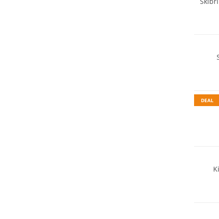
Skibr
DEAL
K
Nachhal