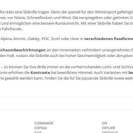
e stets eine Skibrille tragen. Denn die speziell für den Wintersport gefertig
ee, vor Nässe, Schneeflocken und Wind. Die verspiegelten oder getönten G
 und ermöglichen eine bessere Rundumsicht. Mit einer Skibrille haben Sie ste
e Fahrfreude.
e
Alpina
,
Atomic
,
Oakley
,
POC
,
Scott
oder
Uvex
in
verschiedenen Passform
Schaumbeschichtungen
an den Innenseiten verhindern unangenehmes Drück
len Halt, sodass die Skibrille auch bei hoher Geschwindigkeit oder abrupte
– so können Sie Ihre Brille immer an die vorherrschenden Licht- und Sichtv
tönte erhöhen die
Kontraste
bei bewölktem Himmel. Auch Varianten mit
be
ei gewählt werden kann. Finden Sie die für Sie passende Skibrille sowie wei
ICEBREAKER
ON
ICEPEAK
ORTLIEB
KJUS
ORTOVOX