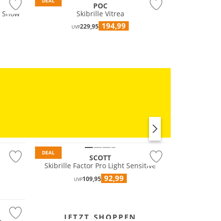
DEAL
POC
m Snow
Skibrille Vitrea
194,99
229,95
UVP
RUN
DEAL
SCOTT
Skibrille Factor Pro Light Sensitive
92,99
109,95
UVP
JETZT SHOPPEN