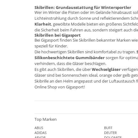
Skibrillen: Grundausstattung für Wintersportler
Wer im Winter die Pisten oder im Gelände hinabsaust sollt
Lichteinstrahlung durch Sonne und reflektierendem Schn
Klarheit
, gewölbte Modelle bieten ein größeres Sichtfeld
die Sicherheit beim Fahren aus, sondern steigert auch di
Skibrillen bei Gigasport
Bei Gigasport finden Sie Skibrillen bekannter Marken wi
speziell für Kinder.
Die hochwertigen Skibrillen sind komfortabel zu tragen.
Silikonbeschichtete Gummibänder
sorgen für optima
verhindern, dass die Gläser beschlagen.
Es gibt auch Skibrillen, die über
Wechselgläser
verfügen 
Gläser sind bei Sonnenschein ideal, orange oder gelb ge
Skibrille an den Helm angepasst und der Luftaustausch fr
Online Shop von Gigasport
!
Top Marken
ABUS
BUFF
ADIDAS
DEUTER
AEVOR
DOLOMITE