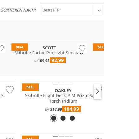
SORTIEREN NACH:
SCOTT
BLIZ
DEAL
DEAL
Skibrille Factor Pro Light Sensitive
Skibrille G
92,99
74
109,95
109,00
UVP
UVP
DEAL
OAKLEY
LS
Skibrille Flight Deck™ M Prizm Snow
Torch Iridium
184,99
217,99
UVP