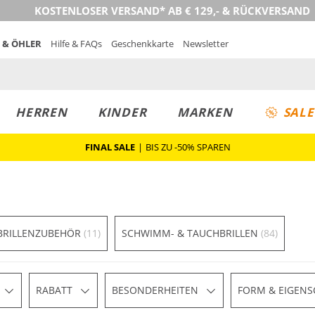
KOSTENLOSER VERSAND* AB € 129,- & RÜCKVERSAND
 & ÖHLER
Hilfe & FAQs
Geschenkkarte
Newsletter
HERREN
KINDER
MARKEN
SALE
FINAL SALE
|
BIS ZU -50% SPAREN
BRILLENZUBEHÖR
(11)
SCHWIMM- & TAUCHBRILLEN
(84)
RABATT
BESONDERHEITEN
FORM & EIGENS