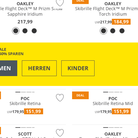
DEAL
OAKLEY
OAKLEY
ille Flight Deck™ M Prizm Snow
Skibrille Flight Deck™ M Priz
Sapphire Iridium
Torch Iridium
217,99
184,99
217,99
UVP
ALE
-50% SPAREN
MEN
HERREN
KINDER
OUTDOOR
SWIM & BEACH
DEAL
POC
POC
Skibrille Retina
Skibrille Retina Mid
151,99
151,99
179,95
179,95
UVP
UVP
SCOTT
OAKLEY