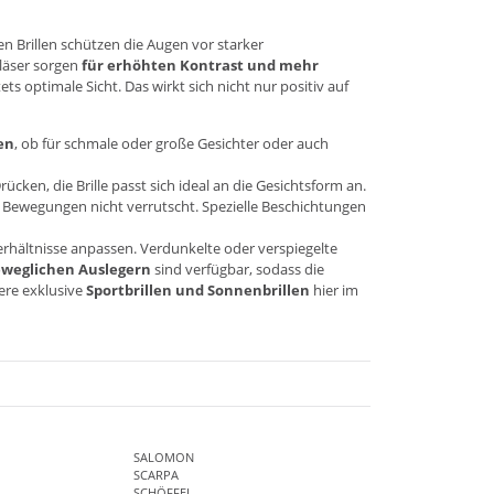
ten Brillen schützen die Augen vor starker
läser sorgen
für erhöhten Kontrast und mehr
ts optimale Sicht. Das wirkt sich nicht nur positiv auf
en
, ob für schmale oder große Gesichter oder auch
en, die Brille passt sich ideal an die Gesichtsform an.
n Bewegungen nicht verrutscht. Spezielle Beschichtungen
erhältnisse anpassen. Verdunkelte oder verspiegelte
weglichen Auslegern
sind verfügbar, sodass die
tere exklusive
Sportbrillen und Sonnenbrillen
hier im
SALOMON
SCARPA
SCHÖFFEL