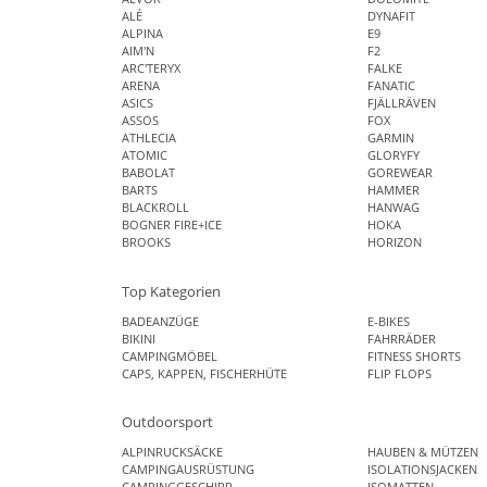
ALÉ
DYNAFIT
ALPINA
E9
AIM'N
F2
ARC'TERYX
FALKE
ARENA
FANATIC
ASICS
FJÄLLRÄVEN
ASSOS
FOX
ATHLECIA
GARMIN
ATOMIC
GLORYFY
BABOLAT
GOREWEAR
BARTS
HAMMER
BLACKROLL
HANWAG
BOGNER FIRE+ICE
HOKA
BROOKS
HORIZON
Top Kategorien
BADEANZÜGE
E-BIKES
BIKINI
FAHRRÄDER
CAMPINGMÖBEL
FITNESS SHORTS
CAPS, KAPPEN, FISCHERHÜTE
FLIP FLOPS
Outdoorsport
ALPINRUCKSÄCKE
HAUBEN & MÜTZEN
CAMPINGAUSRÜSTUNG
ISOLATIONSJACKEN
CAMPINGGESCHIRR
ISOMATTEN