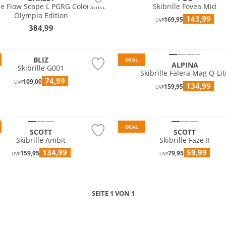
lle Flow Scape L PGRG Colorshift
Skibrille Fovea Mid
Olympia Edition
143,99
169,95
UVP
384,99
BLIZ
DEAL
ALPINA
Skibrille G001
Skibrille Falera Mag Q-Lit
74,99
109,00
UVP
134,99
159,95
UVP
DEAL
SCOTT
SCOTT
Skibrille Ambit
Skibrille Faze II
134,99
59,99
159,95
79,95
UVP
UVP
SEITE 1 VON 1