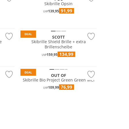
Skibrille Opsin
91,99
139,95
UVP
DEAL
SCOTT
e
Skibrille Shield Brille + extra
Brillenscheibe
134,99
159,95
UVP
DEAL
OUT OF
Skibrille Bio Project Green Green MCI
76,99
109,99
UVP