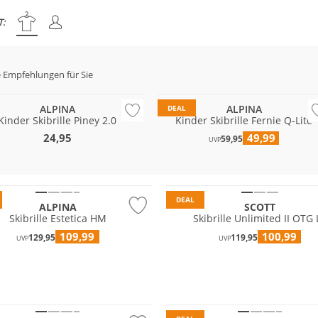
T:
 Empfehlungen für Sie
ALPINA
ALPINA
DEAL
Kinder Skibrille Piney 2.0
Kinder Skibrille Fernie Q-Lite
24,95
49,99
59,95
UVP
DEAL
ALPINA
SCOTT
Skibrille Estetica HM
Skibrille Unlimited II OTG 
109,99
100,99
129,95
119,95
UVP
UVP