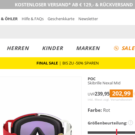
KOSTENLOSER VERSAND* AB € 129,- & RÜCKVERSAND
 & ÖHLER
Hilfe & FAQs
Geschenkkarte
Newsletter
HERREN
KINDER
MARKEN
SALE
FINAL SALE
|
BIS ZU -50% SPAREN
POC
Skibrille Nexal Mid
202,99
239,95
UVP
inkl. Mwst zzgl.
Versandkosten
Farbe:
Rot
Größenbeurteilung:
?