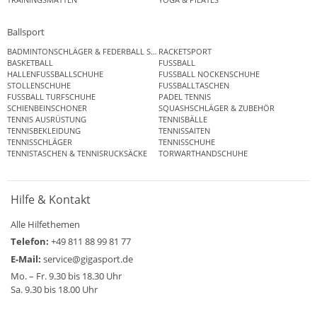
Ballsport
BADMINTONSCHLÄGER & FEDERBALL SETS
RACKETSPORT
BASKETBALL
FUSSBALL
HALLENFUSSBALLSCHUHE
FUSSBALL NOCKENSCHUHE
STOLLENSCHUHE
FUSSBALLTASCHEN
FUSSBALL TURFSCHUHE
PADEL TENNIS
SCHIENBEINSCHONER
SQUASHSCHLÄGER & ZUBEHÖR
TENNIS AUSRÜSTUNG
TENNISBÄLLE
TENNISBEKLEIDUNG
TENNISSAITEN
TENNISSCHLÄGER
TENNISSCHUHE
TENNISTASCHEN & TENNISRUCKSÄCKE
TORWARTHANDSCHUHE
Hilfe & Kontakt
Alle Hilfethemen
Telefon:
+49 811 88 99 81 77
E-Mail:
service@gigasport.de
Mo. – Fr. 9.30 bis 18.30 Uhr
Sa. 9.30 bis 18.00 Uhr