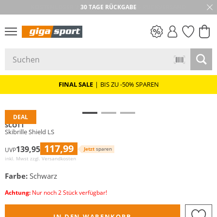
30 TAGE RÜCKGABE
PREIS & WERT
SALE
FINAL SALE
|
BIS ZU -50% SPAREN
DEAL
SCOTT
Skibrille Shield LS
117,99
139,95
Jetzt
sparen
UVP
inkl. Mwst zzgl.
Versandkosten
Farbe:
Schwarz
Achtung:
Nur noch 2 Stück verfügbar!
IN DEN WARENKORB