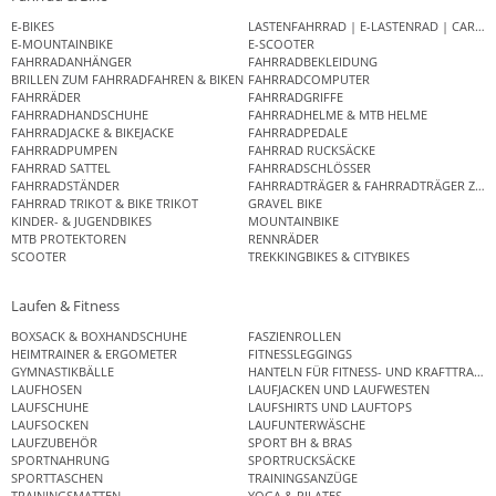
E-BIKES
LASTENFAHRRAD | E-LASTENRAD | CAR
E-MOUNTAINBIKE
E-SCOOTER
FAHRRADANHÄNGER
FAHRRADBEKLEIDUNG
BRILLEN ZUM FAHRRADFAHREN & BIKEN
FAHRRADCOMPUTER
FAHRRÄDER
FAHRRADGRIFFE
FAHRRADHANDSCHUHE
FAHRRADHELME & MTB HELME
FAHRRADJACKE & BIKEJACKE
FAHRRADPEDALE
FAHRRADPUMPEN
FAHRRAD RUCKSÄCKE
FAHRRAD SATTEL
FAHRRADSCHLÖSSER
FAHRRADSTÄNDER
FAHRRADTRÄGER & FAHRRADTRÄGER ZUB
FAHRRAD TRIKOT & BIKE TRIKOT
GRAVEL BIKE
KINDER- & JUGENDBIKES
MOUNTAINBIKE
MTB PROTEKTOREN
RENNRÄDER
SCOOTER
TREKKINGBIKES & CITYBIKES
Laufen & Fitness
BOXSACK & BOXHANDSCHUHE
FASZIENROLLEN
HEIMTRAINER & ERGOMETER
FITNESSLEGGINGS
GYMNASTIKBÄLLE
HANTELN FÜR FITNESS- UND KRAFTTRAINI
LAUFHOSEN
LAUFJACKEN UND LAUFWESTEN
LAUFSCHUHE
LAUFSHIRTS UND LAUFTOPS
LAUFSOCKEN
LAUFUNTERWÄSCHE
LAUFZUBEHÖR
SPORT BH & BRAS
SPORTNAHRUNG
SPORTRUCKSÄCKE
SPORTTASCHEN
TRAININGSANZÜGE
TRAININGSMATTEN
YOGA & PILATES