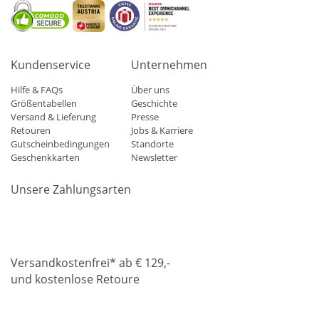
Kundenservice
Unternehmen
Hilfe & FAQs
Über uns
Größentabellen
Geschichte
Versand & Lieferung
Presse
Retouren
Jobs & Karriere
Gutscheinbedingungen
Standorte
Geschenkkarten
Newsletter
Unsere Zahlungsarten
Klarna
Mastercard
Visa
Diners
Applepay
Amazon
Paypa
Versandkostenfrei* ab € 129,-
und kostenlose Retoure
DHL
Gebrüder Weiss