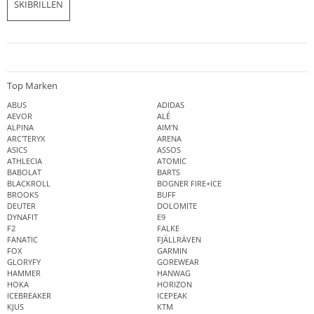
SKIBRILLEN
Top Marken
ABUS
ADIDAS
AEVOR
ALÉ
ALPINA
AIM'N
ARC'TERYX
ARENA
ASICS
ASSOS
ATHLECIA
ATOMIC
BABOLAT
BARTS
BLACKROLL
BOGNER FIRE+ICE
BROOKS
BUFF
DEUTER
DOLOMITE
DYNAFIT
E9
F2
FALKE
FANATIC
FJÄLLRÄVEN
FOX
GARMIN
GLORYFY
GOREWEAR
HAMMER
HANWAG
HOKA
HORIZON
ICEBREAKER
ICEPEAK
KJUS
KTM