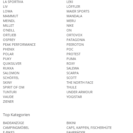
LA SPORTIVA
LEKI
LIV
LÖFFLER
LOWA
MAIER SPORTS
MAMMUT
MANDALA
MEINDL
MERU
MILLET
NIKE
O'NEILL
ON
ORTLIEB
ORTOVOX
OSPREY
PATAGONIA
PEAK PERFORMANCE
PEEROTON
PHENIX
POC
POLAR
PROTEST
PUKY
PUMA
QUIKSILVER
ROXY
RUKKA
SALEWA
SALOMON
SCARPA
SCHÖFFEL
SCOTT
SKINY
THE NORTH FACE
SPIRIT OF OM
THULE
TUNTURI
UNDER ARMOUR
VAUDE
YOGISTAR
ZIENER
Top Kategorien
BADEANZÜGE
BIKINI
CAMPINGMÖBEL
CAPS, KAPPEN, FISCHERHÜTE
E-BIKES
FAHRRÄDER