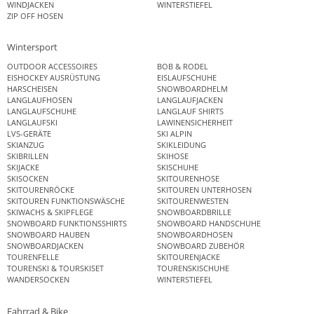
WINDJACKEN
WINTERSTIEFEL
ZIP OFF HOSEN
Wintersport
OUTDOOR ACCESSOIRES
BOB & RODEL
EISHOCKEY AUSRÜSTUNG
EISLAUFSCHUHE
HARSCHEISEN
SNOWBOARDHELM
LANGLAUFHOSEN
LANGLAUFJACKEN
LANGLAUFSCHUHE
LANGLAUF SHIRTS
LANGLAUFSKI
LAWINENSICHERHEIT
LVS-GERÄTE
SKI ALPIN
SKIANZUG
SKIKLEIDUNG
SKIBRILLEN
SKIHOSE
SKIJACKE
SKISCHUHE
SKISOCKEN
SKITOURENHOSE
SKITOURENRÖCKE
SKITOUREN UNTERHOSEN
SKITOUREN FUNKTIONSWÄSCHE
SKITOURENWESTEN
SKIWACHS & SKIPFLEGE
SNOWBOARDBRILLE
SNOWBOARD FUNKTIONSSHIRTS
SNOWBOARD HANDSCHUHE
SNOWBOARD HAUBEN
SNOWBOARDHOSEN
SNOWBOARDJACKEN
SNOWBOARD ZUBEHÖR
TOURENFELLE
SKITOURENJACKE
TOURENSKI & TOURSKISET
TOURENSKISCHUHE
WANDERSOCKEN
WINTERSTIEFEL
Fahrrad & Bike