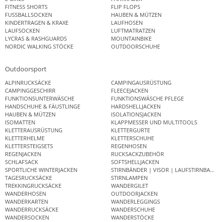
FITNESS SHORTS
FLIP FLOPS
FUSSBALLSOCKEN
HAUBEN & MÜTZEN
KINDERTRAGEN & KRAXE
LAUFHOSEN
LAUFSOCKEN
LUFTMATRATZEN
LYCRAS & RASHGUARDS
MOUNTAINBIKE
NORDIC WALKING STÖCKE
OUTDOORSCHUHE
Outdoorsport
ALPINRUCKSÄCKE
CAMPINGAUSRÜSTUNG
CAMPINGGESCHIRR
FLEECEJACKEN
FUNKTIONSUNTERWÄSCHE
FUNKTIONSWÄSCHE PFLEGE
HANDSCHUHE & FÄUSTLINGE
HARDSHELLJACKEN
HAUBEN & MÜTZEN
ISOLATIONSJACKEN
ISOMATTEN
KLAPPMESSER UND MULTITOOLS
KLETTERAUSRÜSTUNG
KLETTERGURTE
KLETTERHELME
KLETTERSCHUHE
KLETTERSTEIGSETS
REGENHOSEN
REGENJACKEN
RUCKSACKZUBEHÖR
SCHLAFSACK
SOFTSHELLJACKEN
SPORTLICHE WINTERJACKEN
STIRNBÄNDER | VISOR | LAUFSTIRNBAND
TAGESRUCKSÄCKE
STIRNLAMPEN
TREKKINGRUCKSÄCKE
WANDERGILET
WANDERHOSEN
OUTDOORJACKEN
WANDERKARTEN
WANDERLEGGINGS
WANDERRUCKSÄCKE
WANDERSCHUHE
WANDERSOCKEN
WANDERSTÖCKE