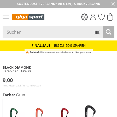
KOSTENLOSER VERSAND* AB € 129,- & RÜCKVERSAND
30 TAGE RÜCKGABE
PREIS & WERT
SALE
FINAL SALE
|
BIS ZU -50% SPAREN
Beliebt!
8 Personen sehen sich diesen Artikel gerade an
BLACK DIAMOND
Karabiner LiteWire
9,00
inkl. Mwst zzgl.
Versandkosten
Farbe:
Grün