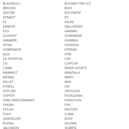
BLACKROLL
BOGNER FIRE+ICE
BROOKS
BUFF
DEUTER
DOLOMITE
DYNAFIT
E9
F2
FALKE
FANATIC
FJÄLLRÄVEN
FOX
GARMIN
GLORYFY
GOREWEAR
HAMMER
HANWAG
HOKA
HORIZON
ICEBREAKER
ICEPEAK
KJUS
KTM
LA SPORTIVA
LEKI
LIV
LÖFFLER
LOWA
MAIER SPORTS
MAMMUT
MANDALA
MEINDL
MERU
MILLET
NIKE
O'NEILL
ON
ORTLIEB
ORTOVOX
OSPREY
PATAGONIA
PEAK PERFORMANCE
PEEROTON
PHENIX
POC
POLAR
PROTEST
PUKY
PUMA
QUIKSILVER
ROXY
RUKKA
SALEWA
SALOMON
SCARPA