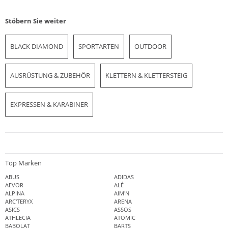
Stöbern Sie weiter
BLACK DIAMOND
SPORTARTEN
OUTDOOR
AUSRÜSTUNG & ZUBEHÖR
KLETTERN & KLETTERSTEIG
EXPRESSEN & KARABINER
Top Marken
ABUS
ADIDAS
AEVOR
ALÉ
ALPINA
AIM'N
ARC'TERYX
ARENA
ASICS
ASSOS
ATHLECIA
ATOMIC
BABOLAT
BARTS