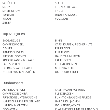
SCHÖFFEL
SCOTT
SKINY
THE NORTH FACE
SPIRIT OF OM
THULE
TUNTURI
UNDER ARMOUR
VAUDE
YOGISTAR
ZIENER
Top Kategorien
BADEANZÜGE
BIKINI
CAMPINGMÖBEL
CAPS, KAPPEN, FISCHERHÜTE
E-BIKES
FAHRRÄDER
FITNESS SHORTS
FLIP FLOPS
FUSSBALLSOCKEN
HAUBEN & MÜTZEN
KINDERTRAGEN & KRAXE
LAUFHOSEN
LAUFSOCKEN
LUFTMATRATZEN
LYCRAS & RASHGUARDS
MOUNTAINBIKE
NORDIC WALKING STÖCKE
OUTDOORSCHUHE
Outdoorsport
ALPINRUCKSÄCKE
CAMPINGAUSRÜSTUNG
CAMPINGGESCHIRR
FLEECEJACKEN
FUNKTIONSUNTERWÄSCHE
FUNKTIONSWÄSCHE PFLEGE
HANDSCHUHE & FÄUSTLINGE
HARDSHELLJACKEN
HAUBEN & MÜTZEN
ISOLATIONSJACKEN
ISOMATTEN
KLAPPMESSER UND MULTITOOLS