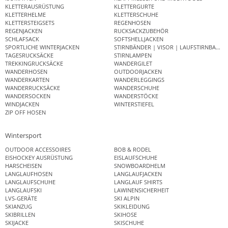
KLETTERAUSRÜSTUNG
KLETTERGURTE
KLETTERHELME
KLETTERSCHUHE
KLETTERSTEIGSETS
REGENHOSEN
REGENJACKEN
RUCKSACKZUBEHÖR
SCHLAFSACK
SOFTSHELLJACKEN
SPORTLICHE WINTERJACKEN
STIRNBÄNDER | VISOR | LAUFSTIRNBAND
TAGESRUCKSÄCKE
STIRNLAMPEN
TREKKINGRUCKSÄCKE
WANDERGILET
WANDERHOSEN
OUTDOORJACKEN
WANDERKARTEN
WANDERLEGGINGS
WANDERRUCKSÄCKE
WANDERSCHUHE
WANDERSOCKEN
WANDERSTÖCKE
WINDJACKEN
WINTERSTIEFEL
ZIP OFF HOSEN
Wintersport
OUTDOOR ACCESSOIRES
BOB & RODEL
EISHOCKEY AUSRÜSTUNG
EISLAUFSCHUHE
HARSCHEISEN
SNOWBOARDHELM
LANGLAUFHOSEN
LANGLAUFJACKEN
LANGLAUFSCHUHE
LANGLAUF SHIRTS
LANGLAUFSKI
LAWINENSICHERHEIT
LVS-GERÄTE
SKI ALPIN
SKIANZUG
SKIKLEIDUNG
SKIBRILLEN
SKIHOSE
SKIJACKE
SKISCHUHE