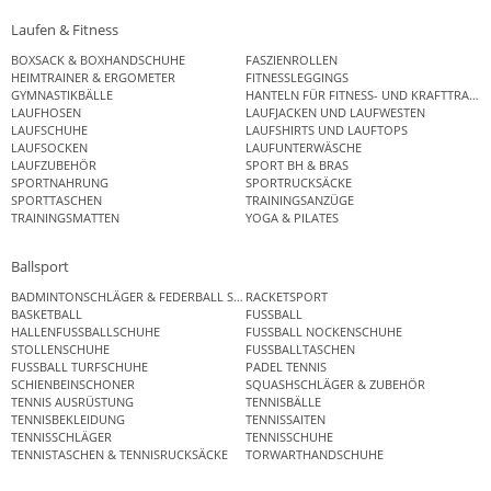
Laufen & Fitness
BOXSACK & BOXHANDSCHUHE
FASZIENROLLEN
HEIMTRAINER & ERGOMETER
FITNESSLEGGINGS
GYMNASTIKBÄLLE
HANTELN FÜR FITNESS- UND KRAFTTRAINI
LAUFHOSEN
LAUFJACKEN UND LAUFWESTEN
LAUFSCHUHE
LAUFSHIRTS UND LAUFTOPS
LAUFSOCKEN
LAUFUNTERWÄSCHE
LAUFZUBEHÖR
SPORT BH & BRAS
SPORTNAHRUNG
SPORTRUCKSÄCKE
SPORTTASCHEN
TRAININGSANZÜGE
TRAININGSMATTEN
YOGA & PILATES
Ballsport
BADMINTONSCHLÄGER & FEDERBALL SETS
RACKETSPORT
BASKETBALL
FUSSBALL
HALLENFUSSBALLSCHUHE
FUSSBALL NOCKENSCHUHE
STOLLENSCHUHE
FUSSBALLTASCHEN
FUSSBALL TURFSCHUHE
PADEL TENNIS
SCHIENBEINSCHONER
SQUASHSCHLÄGER & ZUBEHÖR
TENNIS AUSRÜSTUNG
TENNISBÄLLE
TENNISBEKLEIDUNG
TENNISSAITEN
TENNISSCHLÄGER
TENNISSCHUHE
TENNISTASCHEN & TENNISRUCKSÄCKE
TORWARTHANDSCHUHE