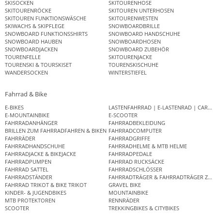
SKISOCKEN
SKITOURENHOSE
SKITOURENRÖCKE
SKITOUREN UNTERHOSEN
SKITOUREN FUNKTIONSWÄSCHE
SKITOURENWESTEN
SKIWACHS & SKIPFLEGE
SNOWBOARDBRILLE
SNOWBOARD FUNKTIONSSHIRTS
SNOWBOARD HANDSCHUHE
SNOWBOARD HAUBEN
SNOWBOARDHOSEN
SNOWBOARDJACKEN
SNOWBOARD ZUBEHÖR
TOURENFELLE
SKITOURENJACKE
TOURENSKI & TOURSKISET
TOURENSKISCHUHE
WANDERSOCKEN
WINTERSTIEFEL
Fahrrad & Bike
E-BIKES
LASTENFAHRRAD | E-LASTENRAD | CAR
E-MOUNTAINBIKE
E-SCOOTER
FAHRRADANHÄNGER
FAHRRADBEKLEIDUNG
BRILLEN ZUM FAHRRADFAHREN & BIKEN
FAHRRADCOMPUTER
FAHRRÄDER
FAHRRADGRIFFE
FAHRRADHANDSCHUHE
FAHRRADHELME & MTB HELME
FAHRRADJACKE & BIKEJACKE
FAHRRADPEDALE
FAHRRADPUMPEN
FAHRRAD RUCKSÄCKE
FAHRRAD SATTEL
FAHRRADSCHLÖSSER
FAHRRADSTÄNDER
FAHRRADTRÄGER & FAHRRADTRÄGER ZUB
FAHRRAD TRIKOT & BIKE TRIKOT
GRAVEL BIKE
KINDER- & JUGENDBIKES
MOUNTAINBIKE
MTB PROTEKTOREN
RENNRÄDER
SCOOTER
TREKKINGBIKES & CITYBIKES