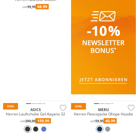
68,99
99,95
UVP
DEAL
DEAL
ASICS
MERU
Herren Laufschuhe Gel-Kayano 32
Herren Fleecejacke Ohope Hoodie
159,99
40,99
200,00
59,95
UVP
UVP
Große Größen
Große Größen