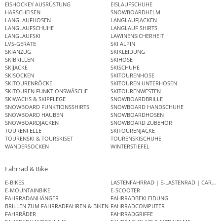
EISHOCKEY AUSRÜSTUNG
EISLAUFSCHUHE
HARSCHEISEN
SNOWBOARDHELM
LANGLAUFHOSEN
LANGLAUFJACKEN
LANGLAUFSCHUHE
LANGLAUF SHIRTS
LANGLAUFSKI
LAWINENSICHERHEIT
LVS-GERÄTE
SKI ALPIN
SKIANZUG
SKIKLEIDUNG
SKIBRILLEN
SKIHOSE
SKIJACKE
SKISCHUHE
SKISOCKEN
SKITOURENHOSE
SKITOURENRÖCKE
SKITOUREN UNTERHOSEN
SKITOUREN FUNKTIONSWÄSCHE
SKITOURENWESTEN
SKIWACHS & SKIPFLEGE
SNOWBOARDBRILLE
SNOWBOARD FUNKTIONSSHIRTS
SNOWBOARD HANDSCHUHE
SNOWBOARD HAUBEN
SNOWBOARDHOSEN
SNOWBOARDJACKEN
SNOWBOARD ZUBEHÖR
TOURENFELLE
SKITOURENJACKE
TOURENSKI & TOURSKISET
TOURENSKISCHUHE
WANDERSOCKEN
WINTERSTIEFEL
Fahrrad & Bike
E-BIKES
LASTENFAHRRAD | E-LASTENRAD | CAR
E-MOUNTAINBIKE
E-SCOOTER
FAHRRADANHÄNGER
FAHRRADBEKLEIDUNG
BRILLEN ZUM FAHRRADFAHREN & BIKEN
FAHRRADCOMPUTER
FAHRRÄDER
FAHRRADGRIFFE