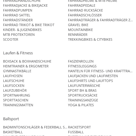
FAHRRADHANDSCHUHE
FAHRRADHELME & MTB HELME
FAHRRADJACKE & BIKEJACKE
FAHRRADPEDALE
FAHRRADPUMPEN
FAHRRAD RUCKSÄCKE
FAHRRAD SATTEL
FAHRRADSCHLÖSSER
FAHRRADSTÄNDER
FAHRRADTRÄGER & FAHRRADTRÄGER ZUB
FAHRRAD TRIKOT & BIKE TRIKOT
GRAVEL BIKE
KINDER- & JUGENDBIKES
MOUNTAINBIKE
MTB PROTEKTOREN
RENNRÄDER
SCOOTER
TREKKINGBIKES & CITYBIKES
Laufen & Fitness
BOXSACK & BOXHANDSCHUHE
FASZIENROLLEN
HEIMTRAINER & ERGOMETER
FITNESSLEGGINGS
GYMNASTIKBÄLLE
HANTELN FÜR FITNESS- UND KRAFTTRAINI
LAUFHOSEN
LAUFJACKEN UND LAUFWESTEN
LAUFSCHUHE
LAUFSHIRTS UND LAUFTOPS
LAUFSOCKEN
LAUFUNTERWÄSCHE
LAUFZUBEHÖR
SPORT BH & BRAS
SPORTNAHRUNG
SPORTRUCKSÄCKE
SPORTTASCHEN
TRAININGSANZÜGE
TRAININGSMATTEN
YOGA & PILATES
Ballsport
BADMINTONSCHLÄGER & FEDERBALL SETS
RACKETSPORT
BASKETBALL
FUSSBALL