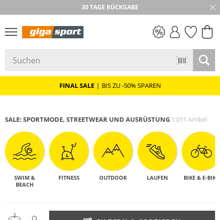
30 TAGE RÜCKGABE
PREIS & WERT
SALE
FINAL SALE
|
BIS ZU -50% SPAREN
DAMEN
HERREN
SALE: SPORTMODE, STREET­WEAR UND AUSRÜSTUNG
1.011 Artikel
SWIM &
FITNESS
OUTDOOR
LAUFEN
BIKE & E-BIKE
BEACH