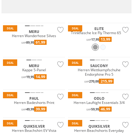
ELITE
DEAL
DEAL
MERU
Trinkflasche Ice Fly Thermo 650ml
Herren Wanderhose Silves
13,99
17,95
UVP
61,99
89,95
UVP
Nachhaltig
DEAL
DEAL
MERU
SAUCONY
Kappe 5-Panel
Herren Wettkampfschuhe
Endorphine Pro 5
14,99
19,95
UVP
215,99
270,00
UVP
Nachhaltig
Nachhaltig
DEAL
DEAL
PAUL
ODLO
Herren Badeshorts Print
Herren Lauftight Essentials 3/4
Preis & Wert
39,99
46,99
49,99
59,95
UVP
UVP
Preis & Wert
Nachhaltig
DEAL
DEAL
QUIKSILVER
QUIKSILVER
Herren Beachshirt EV Vista
Herren Beachshorts Everyday