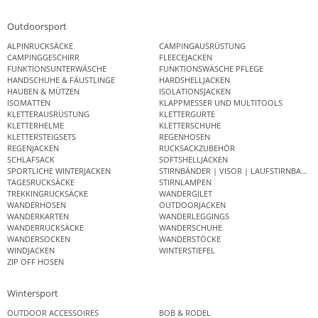
Outdoorsport
ALPINRUCKSÄCKE
CAMPINGAUSRÜSTUNG
CAMPINGGESCHIRR
FLEECEJACKEN
FUNKTIONSUNTERWÄSCHE
FUNKTIONSWÄSCHE PFLEGE
HANDSCHUHE & FÄUSTLINGE
HARDSHELLJACKEN
HAUBEN & MÜTZEN
ISOLATIONSJACKEN
ISOMATTEN
KLAPPMESSER UND MULTITOOLS
KLETTERAUSRÜSTUNG
KLETTERGURTE
KLETTERHELME
KLETTERSCHUHE
KLETTERSTEIGSETS
REGENHOSEN
REGENJACKEN
RUCKSACKZUBEHÖR
SCHLAFSACK
SOFTSHELLJACKEN
SPORTLICHE WINTERJACKEN
STIRNBÄNDER | VISOR | LAUFSTIRNBAND
TAGESRUCKSÄCKE
STIRNLAMPEN
TREKKINGRUCKSÄCKE
WANDERGILET
WANDERHOSEN
OUTDOORJACKEN
WANDERKARTEN
WANDERLEGGINGS
WANDERRUCKSÄCKE
WANDERSCHUHE
WANDERSOCKEN
WANDERSTÖCKE
WINDJACKEN
WINTERSTIEFEL
ZIP OFF HOSEN
Wintersport
OUTDOOR ACCESSOIRES
BOB & RODEL