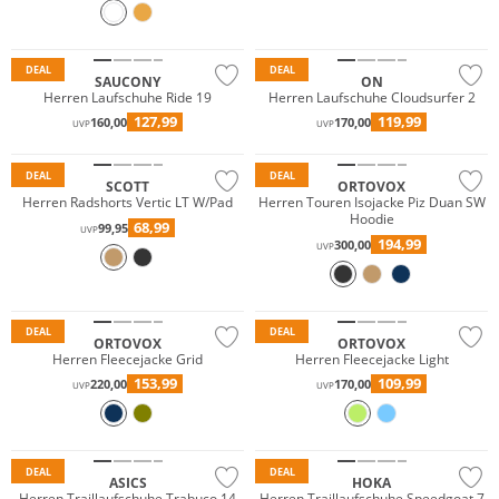
DEAL
DEAL
SAUCONY
ON
Herren Laufschuhe Ride 19
Herren Laufschuhe Cloudsurfer 2
127,99
119,99
160,00
170,00
UVP
UVP
Nachhaltig
Nachhaltig
DEAL
DEAL
SCOTT
ORTOVOX
Herren Radshorts Vertic LT W/Pad
Herren Touren Isojacke Piz Duan SW
Hoodie
68,99
99,95
UVP
194,99
300,00
UVP
Nachhaltig
Nachhaltig
DEAL
DEAL
ORTOVOX
ORTOVOX
Herren Fleecejacke Grid
Herren Fleecejacke Light
153,99
109,99
220,00
170,00
UVP
UVP
Vibram®
DEAL
DEAL
ASICS
HOKA
Herren Traillaufschuhe Trabuco 14
Herren Traillaufschuhe Speedgoat 7