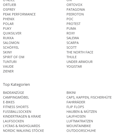
ORTLIEB
ORTOVOX
OSPREY
PATAGONIA
PEAK PERFORMANCE
PEEROTON
PHENIX
POC
POLAR
PROTEST
PUKY
PUMA
QUIKSILVER
ROXY
RUKKA
SALEWA
SALOMON
SCARPA
SCHÖFFEL
SCOTT
SKINY
THE NORTH FACE
SPIRIT OF OM
THULE
TUNTURI
UNDER ARMOUR
VAUDE
YOGISTAR
ZIENER
Top Kategorien
BADEANZÜGE
BIKINI
CAMPINGMÖBEL
CAPS, KAPPEN, FISCHERHÜTE
E-BIKES
FAHRRÄDER
FITNESS SHORTS
FLIP FLOPS
FUSSBALLSOCKEN
HAUBEN & MÜTZEN
KINDERTRAGEN & KRAXE
LAUFHOSEN
LAUFSOCKEN
LUFTMATRATZEN
LYCRAS & RASHGUARDS
MOUNTAINBIKE
NORDIC WALKING STÖCKE
OUTDOORSCHUHE