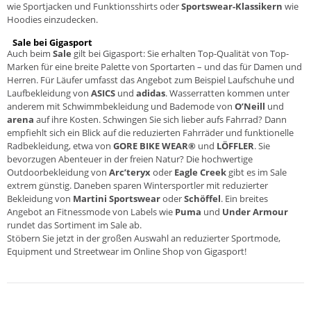
wie Sportjacken und Funktionsshirts oder
Sportswear-Klassikern
wie
Hoodies einzudecken.
Sale bei Gigasport
Auch beim
Sale
gilt bei Gigasport: Sie erhalten Top-Qualität von Top-
Marken für eine breite Palette von Sportarten – und das für Damen und
Herren. Für Läufer umfasst das Angebot zum Beispiel Laufschuhe und
Laufbekleidung von
ASICS
und
adidas
. Wasserratten kommen unter
anderem mit Schwimmbekleidung und Bademode von
O’Neill
und
arena
auf ihre Kosten. Schwingen Sie sich lieber aufs Fahrrad? Dann
empfiehlt sich ein Blick auf die reduzierten Fahrräder und funktionelle
Radbekleidung, etwa von
GORE BIKE WEAR®
und
LÖFFLER
. Sie
bevorzugen Abenteuer in der freien Natur? Die hochwertige
Outdoorbekleidung von
Arc’teryx
oder
Eagle Creek
gibt es im Sale
extrem günstig. Daneben sparen Wintersportler mit reduzierter
Bekleidung von
Martini Sportswear
oder
Schöffel
. Ein breites
Angebot an Fitnessmode von Labels wie
Puma
und
Under Armour
rundet das Sortiment im Sale ab.
Stöbern Sie jetzt in der großen Auswahl an reduzierter Sportmode,
Equipment und Streetwear im Online Shop von Gigasport!