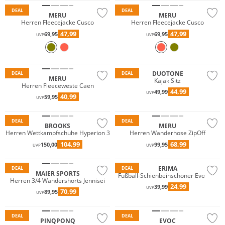
DEAL
DEAL
MERU
MERU
Herren Fleecejacke Cusco
Herren Fleecejacke Cusco
47,99
47,99
69,95
69,95
UVP
UVP
DUOTONE
DEAL
DEAL
MERU
Kajak Sitz
Herren Fleeceweste Caen
44,99
49,99
UVP
40,99
59,95
UVP
Nachhaltig
Must have
DEAL
DEAL
BROOKS
MERU
Herren Wettkampfschuhe Hyperion 3
Herren Wanderhose ZipOff
104,99
68,99
150,00
99,95
UVP
UVP
Große Größen
ERIMA
DEAL
DEAL
MAIER SPORTS
Fußball-Schienbeinschoner Evo Flex
Herren 3/4 Wandershorts Jennisei
Wasserfest
24,99
39,99
UVP
70,99
89,95
UVP
Nachhaltig
DEAL
DEAL
PINQPONQ
EVOC