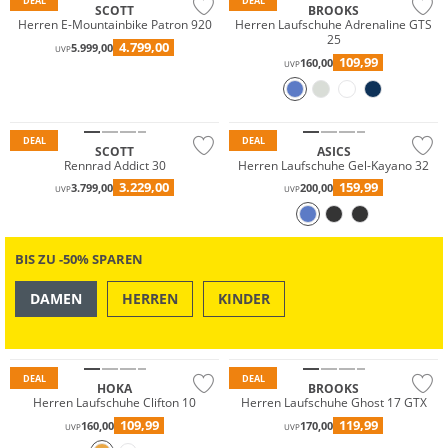
DEAL
DEAL
SCOTT
BROOKS
Herren E-Mountainbike Patron 920
Herren Laufschuhe Adrenaline GTS
25
4.799,00
5.999,00
UVP
109,99
160,00
UVP
DEAL
DEAL
SCOTT
ASICS
Rennrad Addict 30
Herren Laufschuhe Gel-Kayano 32
3.229,00
159,99
3.799,00
200,00
UVP
UVP
BIS ZU -50% SPAREN
DAMEN
HERREN
KINDER
GORE-TEX
OUTDOOR
SWIM & BEACH
Nachhaltig
DEAL
DEAL
HOKA
BROOKS
Herren Laufschuhe Clifton 10
Herren Laufschuhe Ghost 17 GTX
109,99
119,99
160,00
170,00
UVP
UVP
Preis & Wert