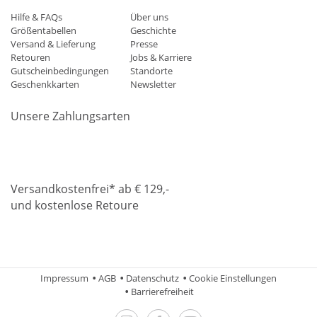
Hilfe & FAQs
Über uns
Größentabellen
Geschichte
Versand & Lieferung
Presse
Retouren
Jobs & Karriere
Gutscheinbedingungen
Standorte
Geschenkkarten
Newsletter
Unsere Zahlungsarten
Klarna
Mastercard
Visa
Diners
Applepay
Amazon
Paypa
Versandkostenfrei* ab € 129,-
und kostenlose Retoure
DHL
Gebrüder Weiss
Impressum
AGB
Datenschutz
Cookie Einstellungen
Barrierefreiheit