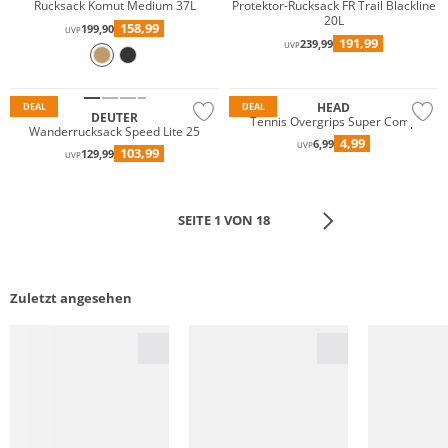
Rucksack Komut Medium 37L
Protektor-Rucksack FR Trail Blackline
20L
158,99
199,90
UVP
191,99
239,99
UVP
Nachhaltig
HEAD
DEAL
DEAL
DEUTER
Tennis Overgrips Super Comp
Wanderrucksack Speed Lite 25
4,99
6,99
UVP
103,99
129,99
UVP
SEITE 1 VON 18
Zuletzt angesehen