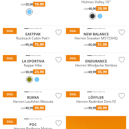
Holmes Volley 16"
19,99
25,00
UVP
29,99
40,00
UVP
DEAL
DEAL
EASTPAK
NEW BALANCE
Rucksack Cabin Pak'r
Herren Sneaker M5155HQ
75,99
51,99
95,00
65,00
UVP
UVP
Preis & Wert
DEAL
DEAL
LA SPORTIVA
ENDURANCE
Kappe Hike
Herren Windjacke Nimbos
23,99
55,99
30,00
69,99
UVP
UVP
Große Größen
Preis & Wert
Nachhaltig
DEAL
DEAL
RUKKA
LÖFFLER
Herren Laufshirt Metsola
Herren Radtrikot Dimi FZ
39,99
69,99
49,99
99,99
UVP
UVP
DEAL
POC
Herren Radhose Motion