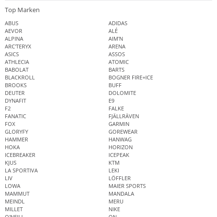
Top Marken
ABUS
ADIDAS
AEVOR
ALÉ
ALPINA
AIM'N
ARC'TERYX
ARENA
ASICS
ASSOS
ATHLECIA
ATOMIC
BABOLAT
BARTS
BLACKROLL
BOGNER FIRE+ICE
BROOKS
BUFF
DEUTER
DOLOMITE
DYNAFIT
E9
F2
FALKE
FANATIC
FJÄLLRÄVEN
FOX
GARMIN
GLORYFY
GOREWEAR
HAMMER
HANWAG
HOKA
HORIZON
ICEBREAKER
ICEPEAK
KJUS
KTM
LA SPORTIVA
LEKI
LIV
LÖFFLER
LOWA
MAIER SPORTS
MAMMUT
MANDALA
MEINDL
MERU
MILLET
NIKE
O'NEILL
ON