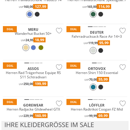
127,99
114,99
160,00
165,00
UVP
UVP
Nachhaltig
Nachhaltig
MERU
DEAL
DEAL
DEUTER
Wanderhut Bucket 50+
Fahrradrucksack Race Air 14+3
18,99
24,95
UVP
95,99
119,99
UVP
Merino
Nachhaltig
DEAL
DEAL
ASSOS
ORTOVOX
Herren Rad Trägerhose Equipe RS
Herren Shirt 150 Essential
S11 Schtradivari
55,99
70,00
UVP
199,99
250,00
Wasserfest
Große Größen
UVP
Nachhaltig
Nachhaltig
DEAL
DEAL
GOREWEAR
LÖFFLER
Herren Radjacke Glidewheel GTX
Herren Radtrikot Coogan FZ Mid
160,99
69,99
229,99
99,99
UVP
UVP
IHRE KLEIDERGRÖSSE IM SALE