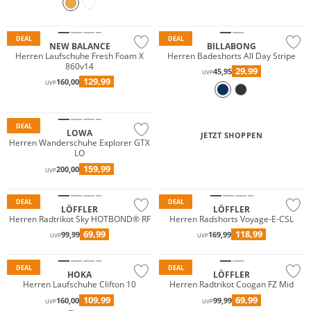
Nachhaltig
DEAL
DEAL
NEW BALANCE
BILLABONG
Herren Laufschuhe Fresh Foam X
Herren Badeshorts All Day Stripe
860v14
29,99
45,95
UVP
129,99
160,00
UVP
Nachhaltig
DEAL
LOWA
JETZT SHOPPEN
Herren Wanderschuhe Explorer GTX
LO
Große Größen
159,99
200,00
UVP
Nachhaltig
Nachhaltig
DEAL
DEAL
LÖFFLER
LÖFFLER
Herren Radtrikot Sky HOTBOND® RF
Herren Radshorts Voyage-E-CSL
69,99
118,99
99,99
169,99
UVP
UVP
Große Größen
DEAL
DEAL
HOKA
LÖFFLER
Herren Laufschuhe Clifton 10
Herren Radtrikot Coogan FZ Mid
109,99
69,99
160,00
99,99
UVP
UVP