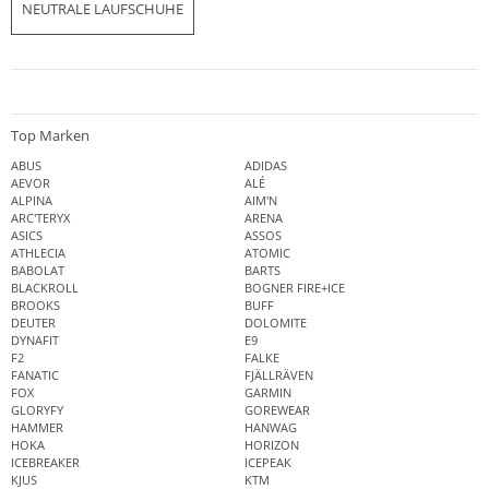
NEUTRALE LAUFSCHUHE
Top Marken
ABUS
ADIDAS
AEVOR
ALÉ
ALPINA
AIM'N
ARC'TERYX
ARENA
ASICS
ASSOS
ATHLECIA
ATOMIC
BABOLAT
BARTS
BLACKROLL
BOGNER FIRE+ICE
BROOKS
BUFF
DEUTER
DOLOMITE
DYNAFIT
E9
F2
FALKE
FANATIC
FJÄLLRÄVEN
FOX
GARMIN
GLORYFY
GOREWEAR
HAMMER
HANWAG
HOKA
HORIZON
ICEBREAKER
ICEPEAK
KJUS
KTM