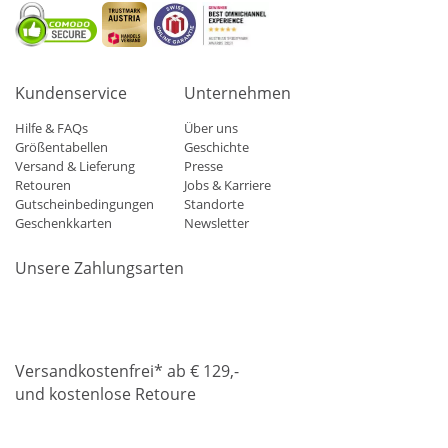
Kundenservice
Unternehmen
Hilfe & FAQs
Über uns
Größentabellen
Geschichte
Versand & Lieferung
Presse
Retouren
Jobs & Karriere
Gutscheinbedingungen
Standorte
Geschenkkarten
Newsletter
Unsere Zahlungsarten
Klarna
Mastercard
Visa
Diners
Applepay
Amazon
Paypa
Versandkostenfrei* ab € 129,-
und kostenlose Retoure
DHL
Gebrüder Weiss