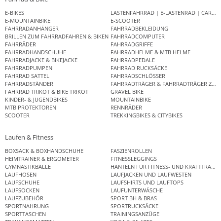
E-BIKES
LASTENFAHRRAD | E-LASTENRAD | CAR
E-MOUNTAINBIKE
E-SCOOTER
FAHRRADANHÄNGER
FAHRRADBEKLEIDUNG
BRILLEN ZUM FAHRRADFAHREN & BIKEN
FAHRRADCOMPUTER
FAHRRÄDER
FAHRRADGRIFFE
FAHRRADHANDSCHUHE
FAHRRADHELME & MTB HELME
FAHRRADJACKE & BIKEJACKE
FAHRRADPEDALE
FAHRRADPUMPEN
FAHRRAD RUCKSÄCKE
FAHRRAD SATTEL
FAHRRADSCHLÖSSER
FAHRRADSTÄNDER
FAHRRADTRÄGER & FAHRRADTRÄGER ZUB
FAHRRAD TRIKOT & BIKE TRIKOT
GRAVEL BIKE
KINDER- & JUGENDBIKES
MOUNTAINBIKE
MTB PROTEKTOREN
RENNRÄDER
SCOOTER
TREKKINGBIKES & CITYBIKES
Laufen & Fitness
BOXSACK & BOXHANDSCHUHE
FASZIENROLLEN
HEIMTRAINER & ERGOMETER
FITNESSLEGGINGS
GYMNASTIKBÄLLE
HANTELN FÜR FITNESS- UND KRAFTTRAINI
LAUFHOSEN
LAUFJACKEN UND LAUFWESTEN
LAUFSCHUHE
LAUFSHIRTS UND LAUFTOPS
LAUFSOCKEN
LAUFUNTERWÄSCHE
LAUFZUBEHÖR
SPORT BH & BRAS
SPORTNAHRUNG
SPORTRUCKSÄCKE
SPORTTASCHEN
TRAININGSANZÜGE