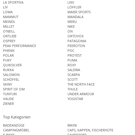
LA SPORTIVA
LEKI
LIV
LÖFFLER
LOWA
MAIER SPORTS
MAMMUT
MANDALA
MEINDL
MERU
MILLET
NIKE
O'NEILL
ON
ORTLIEB
ORTOVOX
OSPREY
PATAGONIA
PEAK PERFORMANCE
PEEROTON
PHENIX
POC
POLAR
PROTEST
PUKY
PUMA
QUIKSILVER
ROXY
RUKKA
SALEWA
SALOMON
SCARPA
SCHÖFFEL
SCOTT
SKINY
THE NORTH FACE
SPIRIT OF OM
THULE
TUNTURI
UNDER ARMOUR
VAUDE
YOGISTAR
ZIENER
Top Kategorien
BADEANZÜGE
BIKINI
CAMPINGMÖBEL
CAPS, KAPPEN, FISCHERHÜTE
E-BIKES
FAHRRÄDER