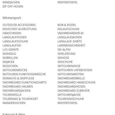
WINDJACKEN
WINTERSTIEFEL
ZIP OFF HOSEN
Wintersport
OUTDOOR ACCESSOIRES
BOB & RODEL
EISHOCKEY AUSRÜSTUNG
EISLAUFSCHUHE
HARSCHEISEN
SNOWBOARDHELM
LANGLAUFHOSEN
LANGLAUFJACKEN
LANGLAUFSCHUHE
LANGLAUF SHIRTS
LANGLAUFSKI
LAWINENSICHERHEIT
LVS-GERÄTE
SKI ALPIN
SKIANZUG
SKIKLEIDUNG
SKIBRILLEN
SKIHOSE
SKIJACKE
SKISCHUHE
SKISOCKEN
SKITOURENHOSE
SKITOURENRÖCKE
SKITOUREN UNTERHOSEN
SKITOUREN FUNKTIONSWÄSCHE
SKITOURENWESTEN
SKIWACHS & SKIPFLEGE
SNOWBOARDBRILLE
SNOWBOARD FUNKTIONSSHIRTS
SNOWBOARD HANDSCHUHE
SNOWBOARD HAUBEN
SNOWBOARDHOSEN
SNOWBOARDJACKEN
SNOWBOARD ZUBEHÖR
TOURENFELLE
SKITOURENJACKE
TOURENSKI & TOURSKISET
TOURENSKISCHUHE
WANDERSOCKEN
WINTERSTIEFEL
Fahrrad & Bike