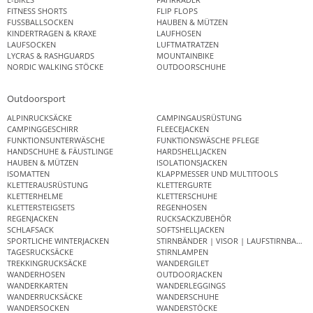
FITNESS SHORTS
FLIP FLOPS
FUSSBALLSOCKEN
HAUBEN & MÜTZEN
KINDERTRAGEN & KRAXE
LAUFHOSEN
LAUFSOCKEN
LUFTMATRATZEN
LYCRAS & RASHGUARDS
MOUNTAINBIKE
NORDIC WALKING STÖCKE
OUTDOORSCHUHE
Outdoorsport
ALPINRUCKSÄCKE
CAMPINGAUSRÜSTUNG
CAMPINGGESCHIRR
FLEECEJACKEN
FUNKTIONSUNTERWÄSCHE
FUNKTIONSWÄSCHE PFLEGE
HANDSCHUHE & FÄUSTLINGE
HARDSHELLJACKEN
HAUBEN & MÜTZEN
ISOLATIONSJACKEN
ISOMATTEN
KLAPPMESSER UND MULTITOOLS
KLETTERAUSRÜSTUNG
KLETTERGURTE
KLETTERHELME
KLETTERSCHUHE
KLETTERSTEIGSETS
REGENHOSEN
REGENJACKEN
RUCKSACKZUBEHÖR
SCHLAFSACK
SOFTSHELLJACKEN
SPORTLICHE WINTERJACKEN
STIRNBÄNDER | VISOR | LAUFSTIRNBAND
TAGESRUCKSÄCKE
STIRNLAMPEN
TREKKINGRUCKSÄCKE
WANDERGILET
WANDERHOSEN
OUTDOORJACKEN
WANDERKARTEN
WANDERLEGGINGS
WANDERRUCKSÄCKE
WANDERSCHUHE
WANDERSOCKEN
WANDERSTÖCKE