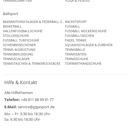
TRAININGSMATTEN
YOGA & PILATES
Ballsport
BADMINTONSCHLÄGER & FEDERBALL SETS
RACKETSPORT
BASKETBALL
FUSSBALL
HALLENFUSSBALLSCHUHE
FUSSBALL NOCKENSCHUHE
STOLLENSCHUHE
FUSSBALLTASCHEN
FUSSBALL TURFSCHUHE
PADEL TENNIS
SCHIENBEINSCHONER
SQUASHSCHLÄGER & ZUBEHÖR
TENNIS AUSRÜSTUNG
TENNISBÄLLE
TENNISBEKLEIDUNG
TENNISSAITEN
TENNISSCHLÄGER
TENNISSCHUHE
TENNISTASCHEN & TENNISRUCKSÄCKE
TORWARTHANDSCHUHE
Hilfe & Kontakt
Alle Hilfethemen
Telefon:
+49 811 88 99 81 77
E-Mail:
service@gigasport.de
Mo. – Fr. 9.30 bis 18.30 Uhr
Sa. 9.30 bis 18.00 Uhr