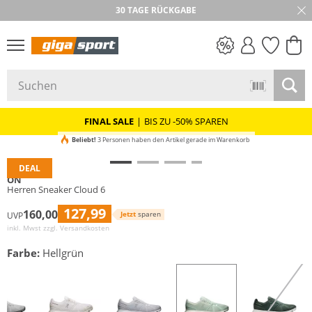
30 TAGE RÜCKGABE
PREIS & WERT
SALE
FINAL SALE
|
BIS ZU -50% SPAREN
Beliebt!
3 Personen haben den Artikel gerade im Warenkorb
DEAL
ON
Herren Sneaker Cloud 6
127,99
160,00
Jetzt
sparen
UVP
inkl. Mwst zzgl.
Versandkosten
Farbe:
Hellgrün