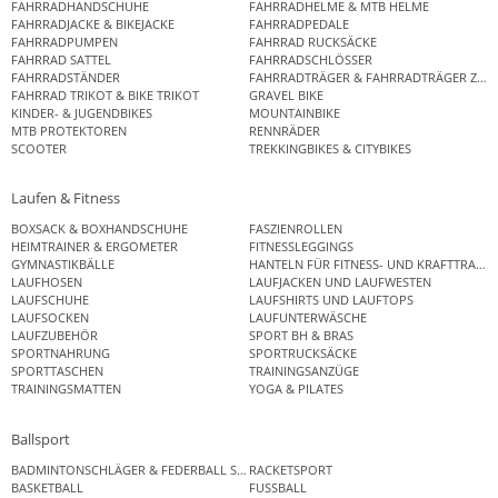
FAHRRADHANDSCHUHE
FAHRRADHELME & MTB HELME
FAHRRADJACKE & BIKEJACKE
FAHRRADPEDALE
FAHRRADPUMPEN
FAHRRAD RUCKSÄCKE
FAHRRAD SATTEL
FAHRRADSCHLÖSSER
FAHRRADSTÄNDER
FAHRRADTRÄGER & FAHRRADTRÄGER ZUB
FAHRRAD TRIKOT & BIKE TRIKOT
GRAVEL BIKE
KINDER- & JUGENDBIKES
MOUNTAINBIKE
MTB PROTEKTOREN
RENNRÄDER
SCOOTER
TREKKINGBIKES & CITYBIKES
Laufen & Fitness
BOXSACK & BOXHANDSCHUHE
FASZIENROLLEN
HEIMTRAINER & ERGOMETER
FITNESSLEGGINGS
GYMNASTIKBÄLLE
HANTELN FÜR FITNESS- UND KRAFTTRAINI
LAUFHOSEN
LAUFJACKEN UND LAUFWESTEN
LAUFSCHUHE
LAUFSHIRTS UND LAUFTOPS
LAUFSOCKEN
LAUFUNTERWÄSCHE
LAUFZUBEHÖR
SPORT BH & BRAS
SPORTNAHRUNG
SPORTRUCKSÄCKE
SPORTTASCHEN
TRAININGSANZÜGE
TRAININGSMATTEN
YOGA & PILATES
Ballsport
BADMINTONSCHLÄGER & FEDERBALL SETS
RACKETSPORT
BASKETBALL
FUSSBALL