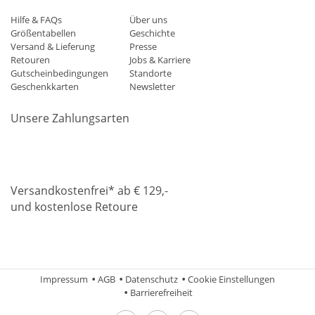
Hilfe & FAQs
Über uns
Größentabellen
Geschichte
Versand & Lieferung
Presse
Retouren
Jobs & Karriere
Gutscheinbedingungen
Standorte
Geschenkkarten
Newsletter
Unsere Zahlungsarten
Klarna
Mastercard
Visa
Diners
Applepay
Amazon
Paypa
Versandkostenfrei* ab € 129,-
und kostenlose Retoure
DHL
Gebrüder Weiss
Impressum
AGB
Datenschutz
Cookie Einstellungen
Barrierefreiheit