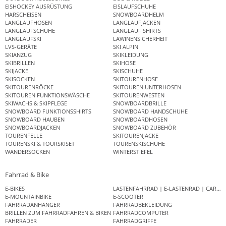
EISHOCKEY AUSRÜSTUNG
EISLAUFSCHUHE
HARSCHEISEN
SNOWBOARDHELM
LANGLAUFHOSEN
LANGLAUFJACKEN
LANGLAUFSCHUHE
LANGLAUF SHIRTS
LANGLAUFSKI
LAWINENSICHERHEIT
LVS-GERÄTE
SKI ALPIN
SKIANZUG
SKIKLEIDUNG
SKIBRILLEN
SKIHOSE
SKIJACKE
SKISCHUHE
SKISOCKEN
SKITOURENHOSE
SKITOURENRÖCKE
SKITOUREN UNTERHOSEN
SKITOUREN FUNKTIONSWÄSCHE
SKITOURENWESTEN
SKIWACHS & SKIPFLEGE
SNOWBOARDBRILLE
SNOWBOARD FUNKTIONSSHIRTS
SNOWBOARD HANDSCHUHE
SNOWBOARD HAUBEN
SNOWBOARDHOSEN
SNOWBOARDJACKEN
SNOWBOARD ZUBEHÖR
TOURENFELLE
SKITOURENJACKE
TOURENSKI & TOURSKISET
TOURENSKISCHUHE
WANDERSOCKEN
WINTERSTIEFEL
Fahrrad & Bike
E-BIKES
LASTENFAHRRAD | E-LASTENRAD | CAR
E-MOUNTAINBIKE
E-SCOOTER
FAHRRADANHÄNGER
FAHRRADBEKLEIDUNG
BRILLEN ZUM FAHRRADFAHREN & BIKEN
FAHRRADCOMPUTER
FAHRRÄDER
FAHRRADGRIFFE