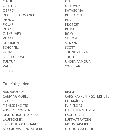
O'NEILL
ON
ORTLIEB
ORTOVOX
OSPREY
PATAGONIA
PEAK PERFORMANCE
PEEROTON
PHENIX
POC
POLAR
PROTEST
PUKY
PUMA
QUIKSILVER
ROXY
RUKKA
SALEWA
SALOMON
SCARPA
SCHÖFFEL
SCOTT
SKINY
THE NORTH FACE
SPIRIT OF OM
THULE
TUNTURI
UNDER ARMOUR
VAUDE
YOGISTAR
ZIENER
Top Kategorien
BADEANZÜGE
BIKINI
CAMPINGMÖBEL
CAPS, KAPPEN, FISCHERHÜTE
E-BIKES
FAHRRÄDER
FITNESS SHORTS
FLIP FLOPS
FUSSBALLSOCKEN
HAUBEN & MÜTZEN
KINDERTRAGEN & KRAXE
LAUFHOSEN
LAUFSOCKEN
LUFTMATRATZEN
LYCRAS & RASHGUARDS
MOUNTAINBIKE
NORDIC WALKING STÖCKE
OUTDOORSCHUHE