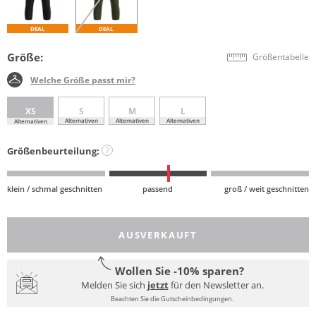
DEAL
DEAL
Größe:
Größentabelle
Welche Größe passt mir?
XS
S
M
L
Alternativen
Alternativen
Alternativen
Alternativen
Größenbeurteilung:
?
klein / schmal geschnitten
passend
groß / weit geschnitten
AUSVERKAUFT
Wollen Sie -10% sparen?
Melden Sie sich
jetzt
für den Newsletter an.
Beachten Sie die Gutscheinbedingungen.