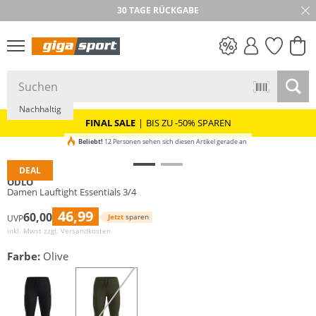
30 TAGE RÜCKGABE
PREIS & WERT
SALE
Nachhaltig
FINAL SALE
|
BIS ZU -50% SPAREN
Beliebt!
12 Personen sehen sich diesen Artikel gerade an
DEAL
ODLO
Damen Lauftight Essentials 3/4
46,99
60,00
Jetzt
sparen
UVP
inkl. Mwst zzgl.
Versandkosten
Farbe:
Olive