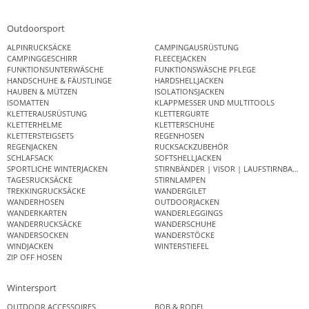
Outdoorsport
ALPINRUCKSÄCKE
CAMPINGAUSRÜSTUNG
CAMPINGGESCHIRR
FLEECEJACKEN
FUNKTIONSUNTERWÄSCHE
FUNKTIONSWÄSCHE PFLEGE
HANDSCHUHE & FÄUSTLINGE
HARDSHELLJACKEN
HAUBEN & MÜTZEN
ISOLATIONSJACKEN
ISOMATTEN
KLAPPMESSER UND MULTITOOLS
KLETTERAUSRÜSTUNG
KLETTERGURTE
KLETTERHELME
KLETTERSCHUHE
KLETTERSTEIGSETS
REGENHOSEN
REGENJACKEN
RUCKSACKZUBEHÖR
SCHLAFSACK
SOFTSHELLJACKEN
SPORTLICHE WINTERJACKEN
STIRNBÄNDER | VISOR | LAUFSTIRNBAND
TAGESRUCKSÄCKE
STIRNLAMPEN
TREKKINGRUCKSÄCKE
WANDERGILET
WANDERHOSEN
OUTDOORJACKEN
WANDERKARTEN
WANDERLEGGINGS
WANDERRUCKSÄCKE
WANDERSCHUHE
WANDERSOCKEN
WANDERSTÖCKE
WINDJACKEN
WINTERSTIEFEL
ZIP OFF HOSEN
Wintersport
OUTDOOR ACCESSOIRES
BOB & RODEL