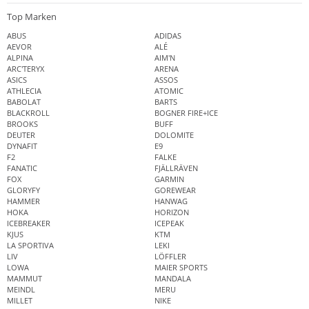
Top Marken
ABUS
ADIDAS
AEVOR
ALÉ
ALPINA
AIM'N
ARC'TERYX
ARENA
ASICS
ASSOS
ATHLECIA
ATOMIC
BABOLAT
BARTS
BLACKROLL
BOGNER FIRE+ICE
BROOKS
BUFF
DEUTER
DOLOMITE
DYNAFIT
E9
F2
FALKE
FANATIC
FJÄLLRÄVEN
FOX
GARMIN
GLORYFY
GOREWEAR
HAMMER
HANWAG
HOKA
HORIZON
ICEBREAKER
ICEPEAK
KJUS
KTM
LA SPORTIVA
LEKI
LIV
LÖFFLER
LOWA
MAIER SPORTS
MAMMUT
MANDALA
MEINDL
MERU
MILLET
NIKE