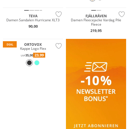
Nachhaltig
TEVA
FJÄLLRÄVEN
Damen Sandalen Hurricane XLT3
Damen Fleecejacke Vardag Pile
Fleece
90,00
219,95
Nachhaltig
ORTOVOX
DEAL
Kappe Logo Flex
23,99
35,00
UVP