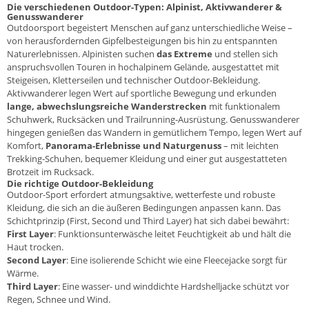
Die verschiedenen Outdoor-Typen: Alpinist, Aktivwanderer &
Genusswanderer
Outdoorsport begeistert Menschen auf ganz unterschiedliche Weise –
von herausfordernden Gipfelbesteigungen bis hin zu entspannten
Naturerlebnissen.
Alpinisten
suchen
das Extreme
und stellen sich
anspruchsvollen Touren in hochalpinem Gelände, ausgestattet mit
Steigeisen, Kletterseilen und technischer Outdoor-Bekleidung.
Aktivwanderer
legen Wert auf sportliche Bewegung und erkunden
lange, abwechslungsreiche Wanderstrecken
mit funktionalem
Schuhwerk, Rucksäcken und Trailrunning-Ausrüstung.
Genusswanderer
hingegen genießen das Wandern in gemütlichem Tempo, legen Wert auf
Komfort,
Panorama-Erlebnisse und Naturgenuss
– mit leichten
Trekking-Schuhen, bequemer Kleidung und einer gut ausgestatteten
Brotzeit im Rucksack.
Die richtige Outdoor-Bekleidung
Outdoor-Sport erfordert atmungsaktive, wetterfeste und robuste
Kleidung
, die sich an die äußeren Bedingungen anpassen kann. Das
Schichtprinzip (First, Second und Third Layer) hat sich dabei bewährt:
First Layer
: Funktionsunterwäsche leitet Feuchtigkeit ab und hält die
Haut trocken.
Second Layer
: Eine isolierende Schicht wie eine Fleecejacke sorgt für
Wärme.
Third Layer
: Eine wasser- und winddichte Hardshelljacke schützt vor
Regen, Schnee und Wind.