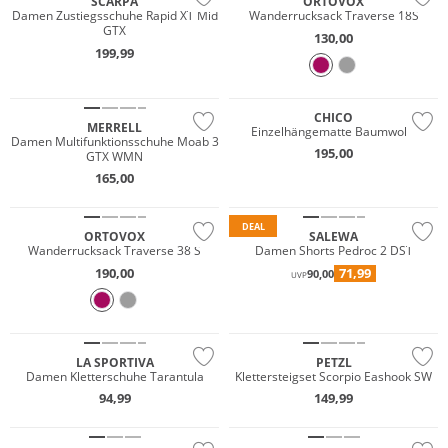
SCARPA
ORTOVOX
Damen Zustiegsschuhe Rapid XT Mid
Wanderrucksack Traverse 18S
GTX
130,00
199,99
CHICO
MERRELL
Einzelhängematte Baumwolle
Damen Multifunktionsschuhe Moab 3
195,00
GTX WMN
165,00
Nachhaltig
Nachhaltig
DEAL
ORTOVOX
SALEWA
Wanderrucksack Traverse 38 S
Damen Shorts Pedroc 2 DST
190,00
71,99
90,00
UVP
Preis & Wert
Wasserfest
LA SPORTIVA
PETZL
Damen Kletterschuhe Tarantula
Klettersteigset Scorpio Eashook SW
GORE-TEX
94,99
149,99
Vibram®