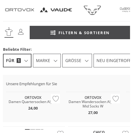
FILTERN & SORTIEREN
Beliebte Filter:
FÜR
1
MARKE
GRÖSSE
NEU EINGETROFF
Nachhaltig
Unsere Empfehlungen für Sie
Nachhaltig
Merino
ORTOVOX
ORTOVOX
Damen Quartersocken Alpine
Damen Wandersocken Alpine
D
Mid Socks W
24,00
27,00
Wasserfest
GORE-TEX
CHICO