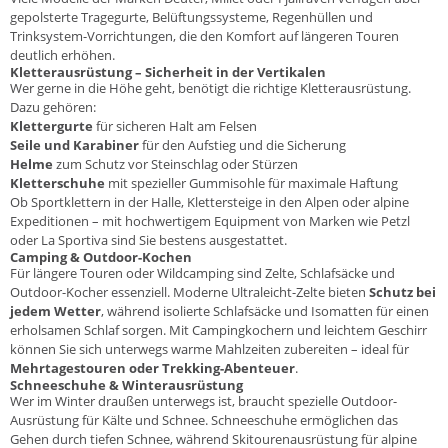
gepolsterte Tragegurte, Belüftungssysteme, Regenhüllen und
Trinksystem-Vorrichtungen, die den Komfort auf längeren Touren
deutlich erhöhen.
Kletterausrüstung – Sicherheit in der Vertikalen
Wer gerne in die Höhe geht, benötigt die richtige Kletterausrüstung.
Dazu gehören:
Klettergurte
für sicheren Halt am Felsen
Seile und
Karabiner
für den Aufstieg und die Sicherung
Helme
zum Schutz vor Steinschlag oder Stürzen
Kletterschuhe
mit spezieller Gummisohle für maximale Haftung
Ob Sportklettern in der Halle, Klettersteige in den Alpen oder alpine
Expeditionen – mit hochwertigem Equipment von Marken wie
Petzl
oder
La Sportiva
sind Sie bestens ausgestattet.
Camping & Outdoor-Kochen
Für längere Touren oder Wildcamping sind
Zelte
,
Schlafsäcke
und
Outdoor-Kocher
essenziell. Moderne Ultraleicht-Zelte bieten
Schutz bei
jedem Wetter
, während isolierte Schlafsäcke und Isomatten für einen
erholsamen Schlaf sorgen. Mit Campingkochern und leichtem Geschirr
können Sie sich unterwegs warme Mahlzeiten zubereiten – ideal für
Mehrtagestouren oder Trekking-Abenteuer
.
Schneeschuhe & Winterausrüstung
Wer im Winter draußen unterwegs ist, braucht spezielle Outdoor-
Ausrüstung für Kälte und Schnee.
Schneeschuhe
ermöglichen das
Gehen durch tiefen Schnee, während
Skitourenausrüstung
für alpine