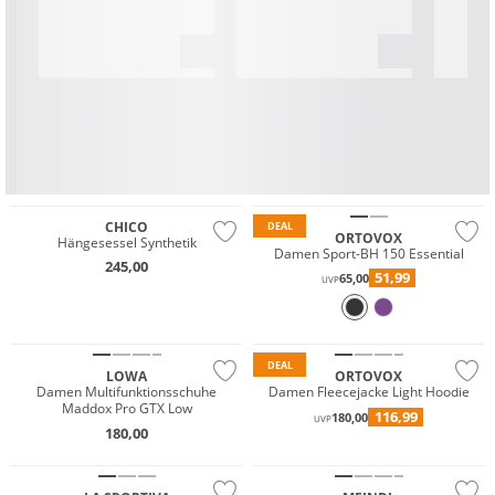
Merino
Nachhaltig
CHICO
DEAL
ORTOVOX
Hängesessel Synthetik
Damen Sport-BH 150 Essential
245,00
Wasserfest
51,99
65,00
UVP
GORE-TEX
Nachhaltig
Nachhaltig
DEAL
LOWA
ORTOVOX
Wasserfest
Wasserfest
Damen Multifunktionsschuhe
Damen Fleecejacke Light Hoodie
Maddox Pro GTX Low
116,99
180,00
GORE-TEX
GORE-TEX
UVP
180,00
Vibram®
Vibram®