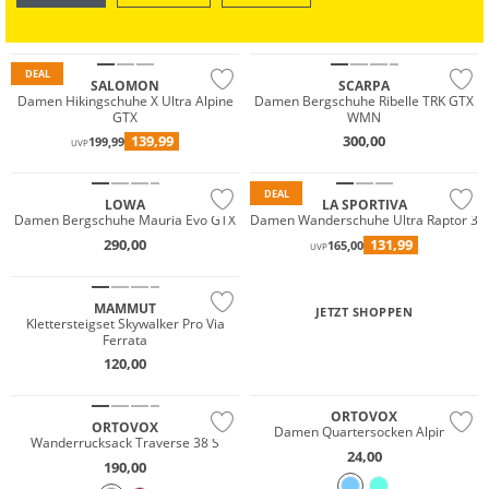
GORE-TEX
OUTDOOR
SWIM & BEACH
Vibram®
DEAL
SALOMON
SCARPA
Wasserfest
Damen Hikingschuhe X Ultra Alpine
Damen Bergschuhe Ribelle TRK GTX
GTX
WMN
GORE-TEX
Wasserfest
139,99
300,00
199,99
UVP
Vibram®
GORE-TEX
DEAL
LOWA
LA SPORTIVA
Damen Bergschuhe Mauria Evo GTX
Damen Wanderschuhe Ultra Raptor 3
290,00
131,99
165,00
UVP
MAMMUT
JETZT SHOPPEN
Klettersteigset Skywalker Pro Via
Ferrata
120,00
Nachhaltig
Nachhaltig
ORTOVOX
ORTOVOX
Damen Quartersocken Alpine
Wanderrucksack Traverse 38 S
24,00
Wasserfest
190,00
GORE-TEX
Wasserfest