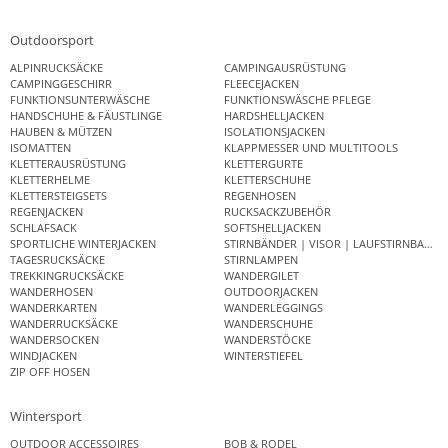
Outdoorsport
ALPINRUCKSÄCKE
CAMPINGAUSRÜSTUNG
CAMPINGGESCHIRR
FLEECEJACKEN
FUNKTIONSUNTERWÄSCHE
FUNKTIONSWÄSCHE PFLEGE
HANDSCHUHE & FÄUSTLINGE
HARDSHELLJACKEN
HAUBEN & MÜTZEN
ISOLATIONSJACKEN
ISOMATTEN
KLAPPMESSER UND MULTITOOLS
KLETTERAUSRÜSTUNG
KLETTERGURTE
KLETTERHELME
KLETTERSCHUHE
KLETTERSTEIGSETS
REGENHOSEN
REGENJACKEN
RUCKSACKZUBEHÖR
SCHLAFSACK
SOFTSHELLJACKEN
SPORTLICHE WINTERJACKEN
STIRNBÄNDER | VISOR | LAUFSTIRNBAND
TAGESRUCKSÄCKE
STIRNLAMPEN
TREKKINGRUCKSÄCKE
WANDERGILET
WANDERHOSEN
OUTDOORJACKEN
WANDERKARTEN
WANDERLEGGINGS
WANDERRUCKSÄCKE
WANDERSCHUHE
WANDERSOCKEN
WANDERSTÖCKE
WINDJACKEN
WINTERSTIEFEL
ZIP OFF HOSEN
Wintersport
OUTDOOR ACCESSOIRES
BOB & RODEL