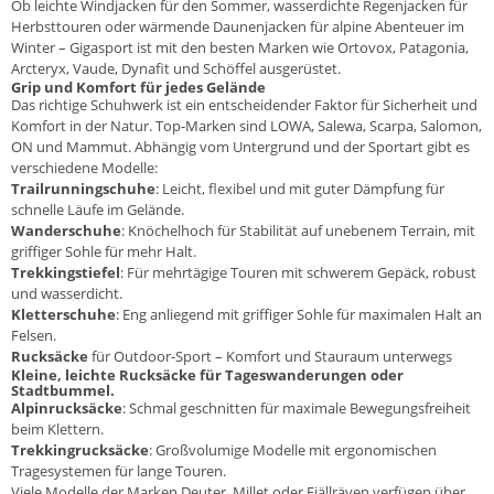
Ob leichte
Windjacken
für den Sommer, wasserdichte
Regenjacken
für
Herbsttouren oder wärmende Daunenjacken für alpine Abenteuer im
Winter – Gigasport ist mit den besten Marken wie
Ortovox
,
Patagonia
,
Arcteryx
,
Vaude
,
Dynafit
und
Schöffel
ausgerüstet.
Grip und Komfort für jedes Gelände
Das richtige Schuhwerk ist ein entscheidender Faktor für Sicherheit und
Komfort in der Natur. Top-Marken sind
LOWA
,
Salewa
,
Scarpa
,
Salomon
,
ON
und
Mammut
. Abhängig vom Untergrund und der Sportart gibt es
verschiedene Modelle:
Trailrunningschuhe
: Leicht, flexibel und mit guter Dämpfung für
schnelle Läufe im Gelände.
Wanderschuhe
: Knöchelhoch für Stabilität auf unebenem Terrain, mit
griffiger Sohle für mehr Halt.
Trekkingstiefel
: Für mehrtägige Touren mit schwerem Gepäck, robust
und wasserdicht.
Kletterschuhe
: Eng anliegend mit griffiger Sohle für maximalen Halt an
Felsen.
Rucksäcke
für Outdoor-Sport – Komfort und Stauraum unterwegs
Kleine, leichte Rucksäcke für Tageswanderungen oder
Stadtbummel.
Alpinrucksäcke
: Schmal geschnitten für maximale Bewegungsfreiheit
beim Klettern.
Trekkingrucksäcke
: Großvolumige Modelle mit ergonomischen
Tragesystemen für lange Touren.
Viele Modelle der Marken
Deuter
,
Millet
oder
Fjällräven
verfügen über