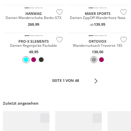
HANWAG
MAIER SPORTS
Damen Wanderschuhe Banks GTX
Damen ZippOff-Wanderhose Nata
269,99
139,95
ab
Wasserfest
Nachhaltig
PRO-X ELEMENTS
ORTOVOX
Damen Regenjacke Packable
Wanderrucksack Traverse 18S
49,95
130,00
SEITE 1 VON 48
Zuletzt angesehen