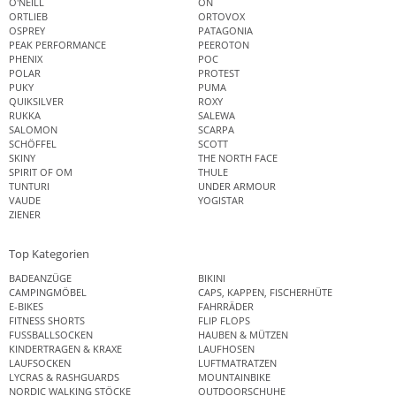
O'NEILL
ON
ORTLIEB
ORTOVOX
OSPREY
PATAGONIA
PEAK PERFORMANCE
PEEROTON
PHENIX
POC
POLAR
PROTEST
PUKY
PUMA
QUIKSILVER
ROXY
RUKKA
SALEWA
SALOMON
SCARPA
SCHÖFFEL
SCOTT
SKINY
THE NORTH FACE
SPIRIT OF OM
THULE
TUNTURI
UNDER ARMOUR
VAUDE
YOGISTAR
ZIENER
Top Kategorien
BADEANZÜGE
BIKINI
CAMPINGMÖBEL
CAPS, KAPPEN, FISCHERHÜTE
E-BIKES
FAHRRÄDER
FITNESS SHORTS
FLIP FLOPS
FUSSBALLSOCKEN
HAUBEN & MÜTZEN
KINDERTRAGEN & KRAXE
LAUFHOSEN
LAUFSOCKEN
LUFTMATRATZEN
LYCRAS & RASHGUARDS
MOUNTAINBIKE
NORDIC WALKING STÖCKE
OUTDOORSCHUHE