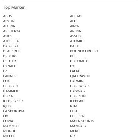
Top Marken
ABUS
ADIDAS
AEVOR
ALÉ
ALPINA
AIM'N
ARC'TERYX
ARENA
ASICS
ASSOS
ATHLECIA
ATOMIC
BABOLAT
BARTS
BLACKROLL
BOGNER FIRE+ICE
BROOKS
BUFF
DEUTER
DOLOMITE
DYNAFIT
E9
F2
FALKE
FANATIC
FJÄLLRÄVEN
FOX
GARMIN
GLORYFY
GOREWEAR
HAMMER
HANWAG
HOKA
HORIZON
ICEBREAKER
ICEPEAK
KJUS
KTM
LA SPORTIVA
LEKI
LIV
LÖFFLER
LOWA
MAIER SPORTS
MAMMUT
MANDALA
MEINDL
MERU
MILLET
NIKE