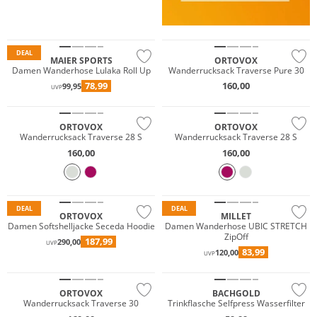
Große Größen
Nachhaltig
DEAL
MAIER SPORTS
ORTOVOX
Damen Wanderhose Lulaka Roll Up
Wanderrucksack Traverse Pure 30
78,99
160,00
99,95
UVP
Nachhaltig
Nachhaltig
ORTOVOX
ORTOVOX
Wanderrucksack Traverse 28 S
Wanderrucksack Traverse 28 S
Premium
160,00
160,00
Must have
Nachhaltig
Nachhaltig
DEAL
DEAL
ORTOVOX
MILLET
Damen Softshelljacke Seceda Hoodie
Damen Wanderhose UBIC STRETCH
ZipOff
187,99
290,00
UVP
83,99
120,00
UVP
Nachhaltig
ORTOVOX
BACHGOLD
Wanderrucksack Traverse 30
Trinkflasche Selfpress Wasserfilter