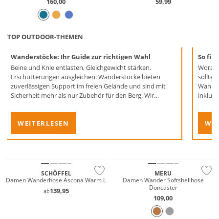
160,00
59,99
TOP OUTDOOR-THEMEN
Wanderstöcke: Ihr Guide zur richtigen Wahl
So fin
Beine und Knie entlasten, Gleichgewicht stärken,
Worauf
Erschütterungen ausgleichen: Wanderstöcke bieten
sollten?
zuverlässigen Support im freien Gelände und sind mit
Wahl ge
Sicherheit mehr als nur Zubehör für den Berg. Wir
inklusi
verraten, wie Sie die idealen Wegbegleiter für Ihre
nächste Wanderung finden.
WEITERLESEN
WEI
Große Größen
Nachhaltig
Preis & Wert
SCHÖFFEL
MERU
Damen Wanderhose Ascona Warm L
Damen Wander Softshellhose
Doncaster
139,95
ab
Must have
109,00
GORE-TEX
Große Größen
Vibram®
Nachhaltig