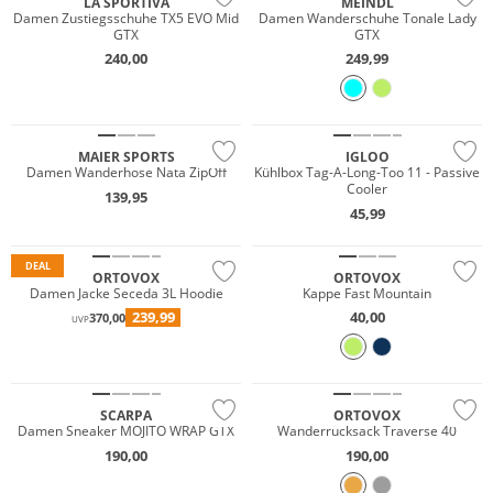
LA SPORTIVA
MEINDL
Damen Zustiegsschuhe TX5 EVO Mid
Damen Wanderschuhe Tonale Lady
GTX
GTX
Must have
240,00
249,99
Große Größen
Nachhaltig
MAIER SPORTS
IGLOO
Damen Wanderhose Nata ZipOff
Kühlbox Tag-A-Long-Too 11 - Passive
Cooler
139,95
Wasserfest
45,99
Nachhaltig
Nachhaltig
DEAL
ORTOVOX
ORTOVOX
Damen Jacke Seceda 3L Hoodie
Kappe Fast Mountain
NEU
239,99
40,00
370,00
UVP
Wasserfest
GORE-TEX
Nachhaltig
SCARPA
ORTOVOX
Damen Sneaker MOJITO WRAP GTX
Wanderrucksack Traverse 40
190,00
190,00
NEU