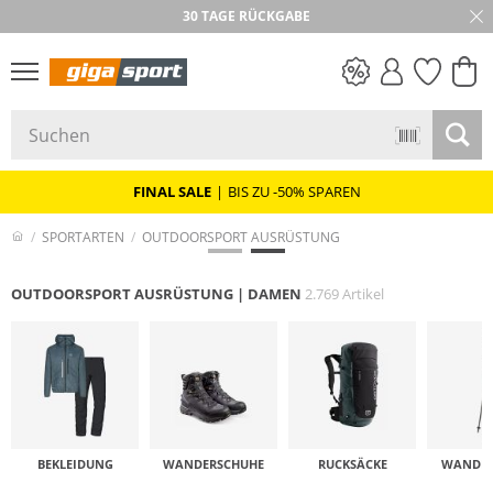
30 TAGE RÜCKGABE
PREIS & WERT
SALE
FINAL SALE
|
BIS ZU -50% SPAREN
SPORTARTEN
OUTDOORSPORT AUSRÜSTUNG
OUTDOORSPORT AUSRÜSTUNG | DAMEN
2.769 Artikel
BEKLEIDUNG
WANDER­SCHUHE
RUCKSÄCKE
WANDER