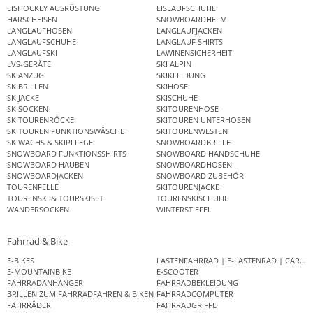
EISHOCKEY AUSRÜSTUNG
EISLAUFSCHUHE
HARSCHEISEN
SNOWBOARDHELM
LANGLAUFHOSEN
LANGLAUFJACKEN
LANGLAUFSCHUHE
LANGLAUF SHIRTS
LANGLAUFSKI
LAWINENSICHERHEIT
LVS-GERÄTE
SKI ALPIN
SKIANZUG
SKIKLEIDUNG
SKIBRILLEN
SKIHOSE
SKIJACKE
SKISCHUHE
SKISOCKEN
SKITOURENHOSE
SKITOURENRÖCKE
SKITOUREN UNTERHOSEN
SKITOUREN FUNKTIONSWÄSCHE
SKITOURENWESTEN
SKIWACHS & SKIPFLEGE
SNOWBOARDBRILLE
SNOWBOARD FUNKTIONSSHIRTS
SNOWBOARD HANDSCHUHE
SNOWBOARD HAUBEN
SNOWBOARDHOSEN
SNOWBOARDJACKEN
SNOWBOARD ZUBEHÖR
TOURENFELLE
SKITOURENJACKE
TOURENSKI & TOURSKISET
TOURENSKISCHUHE
WANDERSOCKEN
WINTERSTIEFEL
Fahrrad & Bike
E-BIKES
LASTENFAHRRAD | E-LASTENRAD | CAR
E-MOUNTAINBIKE
E-SCOOTER
FAHRRADANHÄNGER
FAHRRADBEKLEIDUNG
BRILLEN ZUM FAHRRADFAHREN & BIKEN
FAHRRADCOMPUTER
FAHRRÄDER
FAHRRADGRIFFE