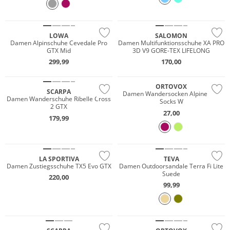
Vibram®
GORE-TEX
LOWA
SALOMON
NEU
Damen Alpinschuhe Cevedale Pro
Damen Multifunktionsschuhe XA PRO
GTX Mid
3D V9 GORE-TEX LIFELONG
Wasserfest
Merino
299,99
170,00
GORE-TEX
Nachhaltig
ORTOVOX
SCARPA
Damen Wandersocken Alpine Mid
Damen Wanderschuhe Ribelle Cross
Socks W
2 GTX
Wasserfest
27,00
179,99
GORE-TEX
Vibram®
LA SPORTIVA
TEVA
Damen Zustiegsschuhe TX5 Evo GTX
Damen Outdoorsandale Terra Fi Lite
Suede
220,00
99,99
Nachhaltig