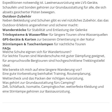
Expeditionen notwendig ist. Lawinenausrüstung wie
LVS-Geräte
,
Schaufeln
und
Sonden
gehören zur Grundausstattung für alle, die sich
abseits gesicherter Pisten bewegen.
Outdoor-Zubehör
Neben Bekleidung und Schuhen gibt es viel nützliches Zubehör, das das
Outdoor-Erlebnis angenehmer und sicherer macht:
Wanderstöcke
für Stabilität und Entlastung der Gelenke
Trinksysteme & Wasserfilte
r für längere Touren ohne Wasserquellen
GPS-Geräte & Karten
zur besseren Orientierung in der Natur
Stirnlampen & Taschenlampen
für nächtliche Touren
FAQs
Welche Schuhe eignen sich für Wandertouren?
Für leichte Touren sind Wanderschuhe mit guter Dämpfung geeignet,
für anspruchsvolle Bergtouren sind hochgeschnittene Trekkingstiefel
ideal.
Wie bereite ich mich auf eine längere Wanderung vor?
Eine gute Vorbereitung beinhaltet Training, Routenplanung,
Wettercheck und das Packen der richtigen Ausrüstung.
Was gehört zur Grundausstattung fürs Camping?
Zelt, Schlafsack, Isomatte, Campingkocher, wetterfeste Kleidung und
eine Stirnlampe gehören zur Basisausrüstung.