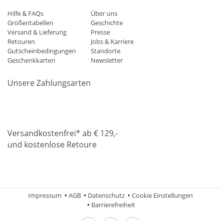
Hilfe & FAQs
Über uns
Größentabellen
Geschichte
Versand & Lieferung
Presse
Retouren
Jobs & Karriere
Gutscheinbedingungen
Standorte
Geschenkkarten
Newsletter
Unsere Zahlungsarten
Klarna
Mastercard
Visa
Diners
Applepay
Amazon
Paypa
Versandkostenfrei* ab € 129,-
und kostenlose Retoure
DHL
Gebrüder Weiss
Impressum
AGB
Datenschutz
Cookie Einstellungen
Barrierefreiheit