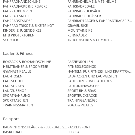
FAHRRADHANDSCHUHE
FAHRRADHELME & MTB HELME
FAHRRADJACKE & BIKEJACKE
FAHRRADPEDALE
FAHRRADPUMPEN
FAHRRAD RUCKSÄCKE
FAHRRAD SATTEL
FAHRRADSCHLÖSSER
FAHRRADSTÄNDER
FAHRRADTRÄGER & FAHRRADTRÄGER ZUB
FAHRRAD TRIKOT & BIKE TRIKOT
GRAVEL BIKE
KINDER- & JUGENDBIKES
MOUNTAINBIKE
MTB PROTEKTOREN
RENNRÄDER
SCOOTER
TREKKINGBIKES & CITYBIKES
Laufen & Fitness
BOXSACK & BOXHANDSCHUHE
FASZIENROLLEN
HEIMTRAINER & ERGOMETER
FITNESSLEGGINGS
GYMNASTIKBÄLLE
HANTELN FÜR FITNESS- UND KRAFTTRAINI
LAUFHOSEN
LAUFJACKEN UND LAUFWESTEN
LAUFSCHUHE
LAUFSHIRTS UND LAUFTOPS
LAUFSOCKEN
LAUFUNTERWÄSCHE
LAUFZUBEHÖR
SPORT BH & BRAS
SPORTNAHRUNG
SPORTRUCKSÄCKE
SPORTTASCHEN
TRAININGSANZÜGE
TRAININGSMATTEN
YOGA & PILATES
Ballsport
BADMINTONSCHLÄGER & FEDERBALL SETS
RACKETSPORT
BASKETBALL
FUSSBALL