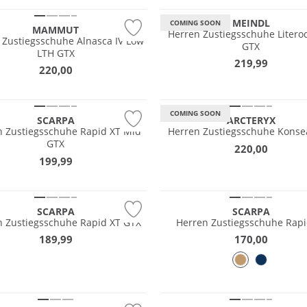
MEINDL
COMING SOON
MAMMUT
Herren Zustiegsschuhe Literoc
 Zustiegsschuhe Alnasca IV Low
GTX
LTH GTX
219,99
220,00
Premium
COMING SOON
SCARPA
ARCTERYX
 Zustiegsschuhe Rapid XT Mid
Herren Zustiegsschuhe Konse
fest
GTX
220,00
EX
199,99
®
SCARPA
SCARPA
n Zustiegsschuhe Rapid XT GTX
Herren Zustiegsschuhe Rapi
189,99
170,00
GORE-TEX
Vibram®