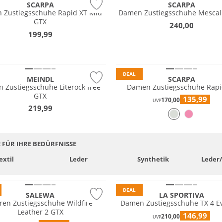
SCARPA
SCARPA
n Zustiegsschuhe Rapid XT Mid
Damen Zustiegsschuhe Mescal
GTX
240,00
fest
199,99
EX
®
Vibram®
DEAL
MEINDL
SCARPA
n Zustiegsschuhe Literock free
Damen Zustiegsschuhe Rapi
GTX
135,99
170,00
UVP
219,99
 FÜR IHRE BEDÜRFNISSE
Wasserfest
extil
Leder
Synthetik
Leder
tig
Vibram®
DEAL
SALEWA
LA SPORTIVA
ren Zustiegsschuhe Wildfire
Damen Zustiegsschuhe TX 4 E
Leather 2 GTX
146,99
210,00
UVP
EX