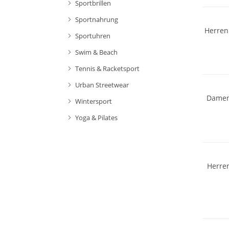
Sportbrillen
Sportnahrung
Herren
Sportuhren
Swim & Beach
NEU
Tennis & Racketsport
Urban Streetwear
Damen
Wintersport
Wasser
Yoga & Pilates
GORE-T
Vibram
Herre