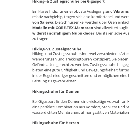
Hiking- & Zustiegsschuhe bei Gigasport
Ein klares Indiz für eine robuste Auslegung sind
Vibrams
relativ nachgiebig, tragen sich also komfortabel und wer
von Salewa
: Die Schnürsenkel werden über Ösen einfach
Modelle mit GORE-TEX-Membran
sind allwettertaugli
widerstandsfähigem Nubukleder
. Der italienische 
zu tragen.
Hiking- vs. Zusteigsschuhe
Hiking- und Zustiegsschuhe sind zwei verschiedene Arten
Wanderungen und Trekkingtouren konzipiert. Sie bieten
Geländearten gerecht zu werden. Zustiegsschuhe hingegen 
bieten eine gute Griffigkeit und Bewegungsfreiheit für t
in der Regel niedriger geschnitten und ermöglichen eine
Leistung zu gewährleisten.
Hikingschuhe für Damen
Bei Gigasport finden Damen eine vielseitige Auswahl an
eine perfekte Kombination aus Komfort, Stabilität und Sti
wasserdichten Membranen, atmungsaktiven Materialien u
Hikingschuhe für Herren