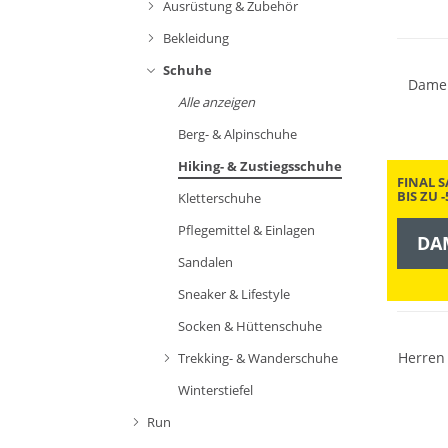
Ausrüstung & Zubehör
Vibram
Bekleidung
Schuhe
Damen
Alle anzeigen
Berg- & Alpinschuhe
Hiking- & Zustiegsschuhe
FINAL S
BIS ZU 
Kletterschuhe
Pflegemittel & Einlagen
DA
Sandalen
Wasser
GORE-T
Sneaker & Lifestyle
Socken & Hüttenschuhe
Herren
Trekking- & Wanderschuhe
Wasser
Winterstiefel
GORE-T
Run
Vibram