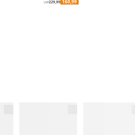
160,99
229,99
UVP