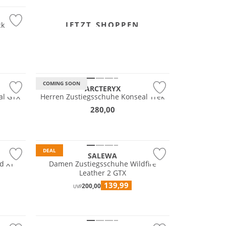
JETZT SHOPPEN
k free
Wasserfest
Premium
GORE-TEX
COMING SOON
ARCTERYX
al GTX
Herren Zustiegsschuhe Konseal Trek
280,00
Nachhaltig
DEAL
SALEWA
d XT
Damen Zustiegsschuhe Wildfire
Leather 2 GTX
139,99
200,00
UVP
Vibram®