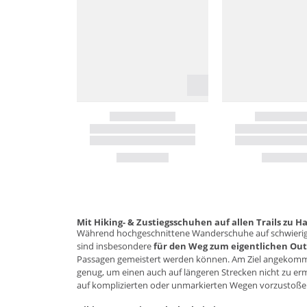
Mit Hiking- & Zustiegsschuhen auf allen Trails zu H
Während hochgeschnittene
Wanderschuhe
auf schwierig
sind insbesondere
für den Weg zum eigentlichen
Out
Passagen gemeistert werden können. Am Ziel angekomm
genug, um einen auch auf längeren Strecken nicht zu er
auf komplizierten oder unmarkierten Wegen vorzustoßen