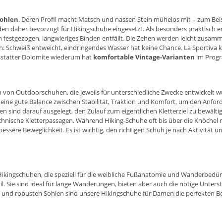
ohlen
. Deren Profil macht Matsch und nassen Stein mühelos mit – zum Bei
den daher bevorzugt für Hikingschuhe eingesetzt. Als besonders praktisch e
 festgezogen, langwieriges Binden entfällt. Die Zehen werden leicht zusamm
ch: Schweiß entweicht, eindringendes Wasser hat keine Chance. La Sportiva 
Ausstatter Dolomite wiederum hat
komfortable Vintage-Varianten
im Progr
 von Outdoorschuhen, die jeweils für unterschiedliche Zwecke entwickelt wu
 eine gute Balance zwischen Stabilität, Traktion und Komfort, um den An
sind darauf ausgelegt, den Zulauf zum eigentlichen Kletterziel zu bewältige
echnische Kletterpassagen. Während Hiking-Schuhe oft bis über die Knöchel 
 bessere Beweglichkeit. Es ist wichtig, den richtigen Schuh je nach Aktivit
 Hikingschuhen, die speziell für die weibliche Fußanatomie und Wanderbed
l. Sie sind ideal für lange Wanderungen, bieten aber auch die nötige Unterst
nd robusten Sohlen sind unsere Hikingschuhe für Damen die perfekten Beg