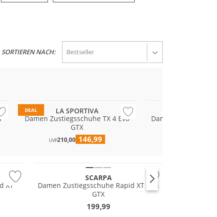
SORTIEREN NACH:
Vibram®
Wasserfest
Vibram®
LA SPORTIVA
SCARP
DEAL
T
Damen Zustiegsschuhe TX 4 Evo
Damen Zustiegssch
GTX
170,00
146,99
210,00
UVP
SCARPA
d XT
Damen Zustiegsschuhe Rapid XT Mid
GTX
199,99
GORE-TEX