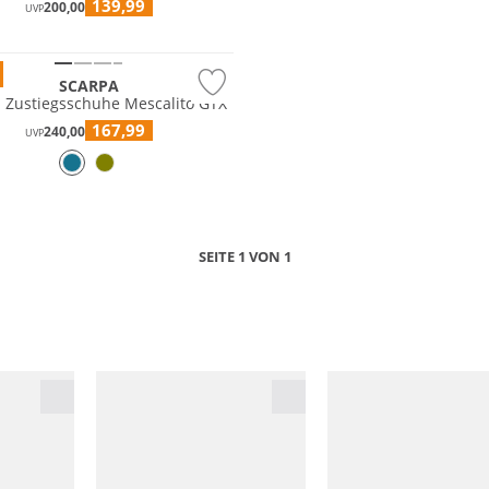
139,99
200,00
UVP
®
SCARPA
 Zustiegsschuhe Mescalito GTX
167,99
240,00
UVP
SEITE 1 VON 1