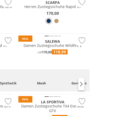
SCARPA
ito GTX
Herren Zustiegsschuhe Rapid XT
170,00
Nachhaltig
DEAL
SALEWA
d XT
Damen Zustiegsschuhe Wildfire 2
118,99
170,00
UVP
GORE-TEX
Primaloft®
/Synthetik
Mesh
Gore-Tex®
V
Vibram®
DEAL
LA SPORTIVA
vo GTX
Damen Zustiegsschuhe TX4 Evo Mid
GTX