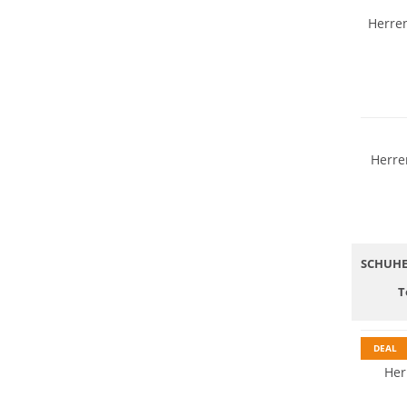
Herre
Wasser
GORE-T
Vibram
Herre
SCHUHE
T
Nachhal
DEAL
Her
GORE-T