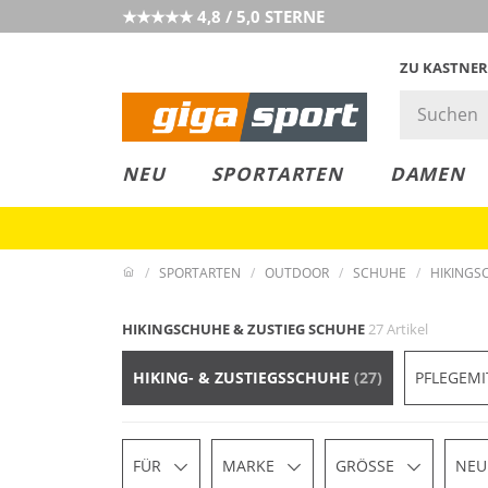
★★★★★ 4,8 / 5,0 STERNE
ZU KASTNER
MUST-HAVE
PREIS & WERT
SALE
NEU
SPORTARTEN
DAMEN
SPORTARTEN
OUTDOOR
SCHUHE
HIKINGS
HIKINGSCHUHE & ZUSTIEG SCHUHE
27 Artikel
HIKING- & ZUSTIEGSSCHUHE
(27)
PFLEGEMI
FÜR
MARKE
GRÖSSE
NEU