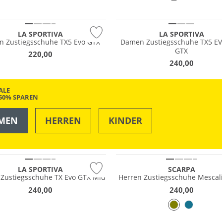
®
Vibram®
LA SPORTIVA
LA SPORTIVA
 Zustiegsschuhe TX5 Evo GTX
Damen Zustiegsschuhe TX5 E
GTX
220,00
240,00
ALE
-50% SPAREN
MEN
HERREN
KINDER
fest
GORE-TEX
OUTDOOR
SWIM & BEACH
EX
Vibram®
LA SPORTIVA
SCARPA
 Zustiegsschuhe TX Evo GTX Mid
Herren Zustiegsschuhe Mescal
240,00
240,00
fest
Wasserfest
EX
GORE-TEX
®
Vibram®