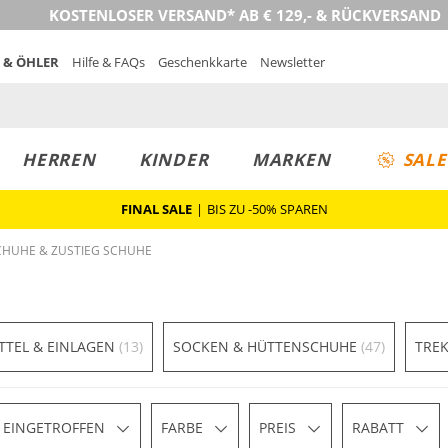
KOSTENLOSER VERSAND* AB € 129,- & RÜCKVERSAND
 & ÖHLER
Hilfe & FAQs
Geschenkkarte
Newsletter
HERREN
KINDER
MARKEN
SALE
FINAL SALE
|
BIS ZU -50% SPAREN
CHUHE & ZUSTIEG SCHUHE
TTEL & EINLAGEN
(13)
SOCKEN & HÜTTENSCHUHE
(47)
TRE
 EINGETROFFEN
FARBE
PREIS
RABATT