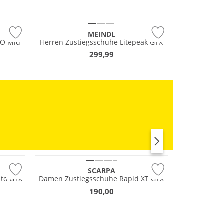
Vibram®
MEINDL
VO Mid
Herren Zustiegsschuhe Litepeak GTX
299,99
Wasserfest
GORE-TEX
RUN
Vibram®
SCARPA
ito GTX
Damen Zustiegsschuhe Rapid XT GTX
190,00