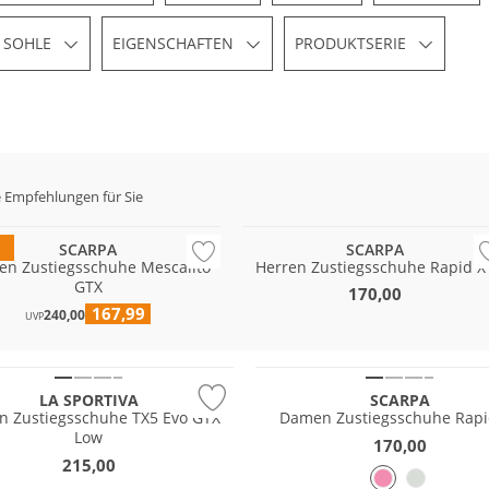
SOHLE
EIGENSCHAFTEN
PRODUKTSERIE
am®
 Empfehlungen für Sie
-TEX
Vibram®
SCARPA
SCARPA
en Zustiegsschuhe Mescalito
Herren Zustiegsschuhe Rapid X
fest
GTX
170,00
167,99
EX
240,00
UVP
®
Vibram®
LA SPORTIVA
SCARPA
n Zustiegsschuhe TX5 Evo GTX
Damen Zustiegsschuhe Rapi
Low
170,00
fest
Wasserfest
215,00
EX
GORE-TEX