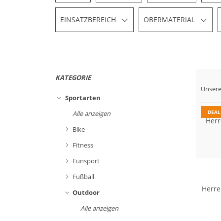
EINSATZBEREICH
OBERMATERIAL
KATEGORIE
Vibr
Unsere
GORE
Sportarten
DEAL
Alle anzeigen
Herr
Wasser
Bike
GORE-T
Fitness
Vibram
Funsport
Fußball
Herre
Outdoor
Wasser
Alle anzeigen
GORE-T