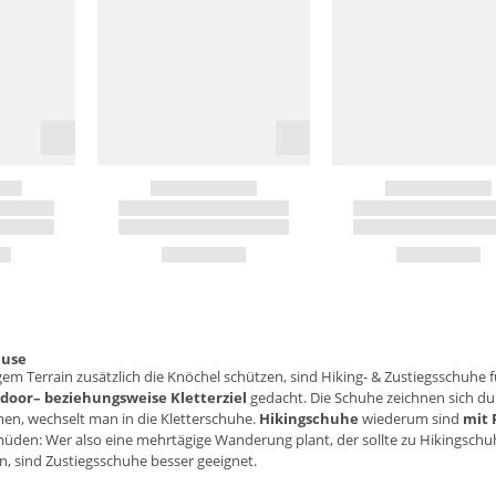
ause
em Terrain zusätzlich die Knöchel schützen, sind Hiking- & Zustiegsschuhe 
door
– beziehungsweise Kletterziel
gedacht. Die Schuhe zeichnen sich dur
en, wechselt man in die
Kletterschuhe
.
Hikingschuhe
wiederum sind
mit 
müden: Wer also eine mehrtägige Wanderung plant, der sollte zu Hikingschu
, sind Zustiegsschuhe besser geeignet.