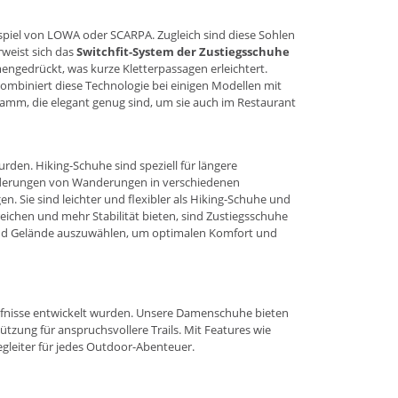
spiel von
LOWA
oder
SCARPA
. Zugleich sind diese Sohlen
rweist sich das
Switchfit-System der Zustiegsschuhe
engedrückt, was kurze Kletterpassagen erleichtert.
kombiniert diese Technologie bei einigen Modellen mit
amm, die elegant genug sind, um sie auch im Restaurant
rden. Hiking-Schuhe sind speziell für längere
forderungen von Wanderungen in verschiedenen
n. Sie sind leichter und flexibler als Hiking-Schuhe und
reichen und mehr Stabilität bieten, sind Zustiegsschuhe
ät und Gelände auszuwählen, um optimalen Komfort und
ürfnisse entwickelt wurden. Unsere Damenschuhe bieten
ützung für anspruchsvollere Trails. Mit Features wie
leiter für jedes Outdoor-Abenteuer.