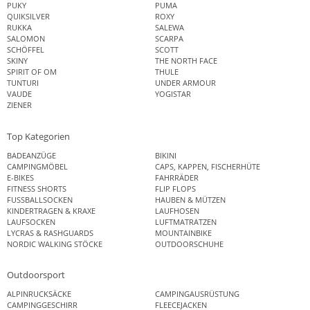
PUKY
PUMA
QUIKSILVER
ROXY
RUKKA
SALEWA
SALOMON
SCARPA
SCHÖFFEL
SCOTT
SKINY
THE NORTH FACE
SPIRIT OF OM
THULE
TUNTURI
UNDER ARMOUR
VAUDE
YOGISTAR
ZIENER
Top Kategorien
BADEANZÜGE
BIKINI
CAMPINGMÖBEL
CAPS, KAPPEN, FISCHERHÜTE
E-BIKES
FAHRRÄDER
FITNESS SHORTS
FLIP FLOPS
FUSSBALLSOCKEN
HAUBEN & MÜTZEN
KINDERTRAGEN & KRAXE
LAUFHOSEN
LAUFSOCKEN
LUFTMATRATZEN
LYCRAS & RASHGUARDS
MOUNTAINBIKE
NORDIC WALKING STÖCKE
OUTDOORSCHUHE
Outdoorsport
ALPINRUCKSÄCKE
CAMPINGAUSRÜSTUNG
CAMPINGGESCHIRR
FLEECEJACKEN