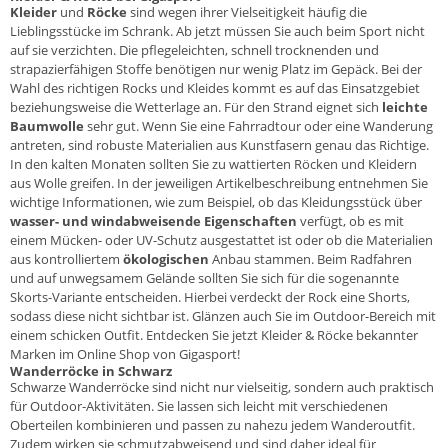
Kleider
und
Röcke
sind wegen ihrer Vielseitigkeit häufig die
Lieblingsstücke im Schrank. Ab jetzt müssen Sie auch beim Sport nicht
auf sie verzichten. Die pflegeleichten, schnell trocknenden und
strapazierfähigen Stoffe benötigen nur wenig Platz im Gepäck. Bei der
Wahl des richtigen Rocks und Kleides kommt es auf das Einsatzgebiet
beziehungsweise die Wetterlage an. Für den Strand eignet sich
leichte
Baumwolle
sehr gut. Wenn Sie eine Fahrradtour oder eine Wanderung
antreten, sind robuste Materialien aus Kunstfasern genau das Richtige.
In den kalten Monaten sollten Sie zu wattierten Röcken und Kleidern
aus Wolle greifen. In der jeweiligen Artikelbeschreibung entnehmen Sie
wichtige Informationen, wie zum Beispiel, ob das Kleidungsstück über
wasser- und windabweisende Eigenschaften
verfügt, ob es mit
einem Mücken- oder UV-Schutz ausgestattet ist oder ob die Materialien
aus kontrolliertem
ökologischen
Anbau stammen. Beim Radfahren
und auf unwegsamem Gelände sollten Sie sich für die sogenannte
Skorts-Variante entscheiden. Hierbei verdeckt der Rock eine Shorts,
sodass diese nicht sichtbar ist. Glänzen auch Sie im Outdoor-Bereich mit
einem schicken Outfit. Entdecken Sie jetzt Kleider & Röcke bekannter
Marken im Online Shop von Gigasport!
Wanderröcke in Schwarz
Schwarze Wanderröcke sind nicht nur vielseitig, sondern auch praktisch
für Outdoor-Aktivitäten. Sie lassen sich leicht mit verschiedenen
Oberteilen kombinieren und passen zu nahezu jedem Wanderoutfit.
Zudem wirken sie schmutzabweisend und sind daher ideal für