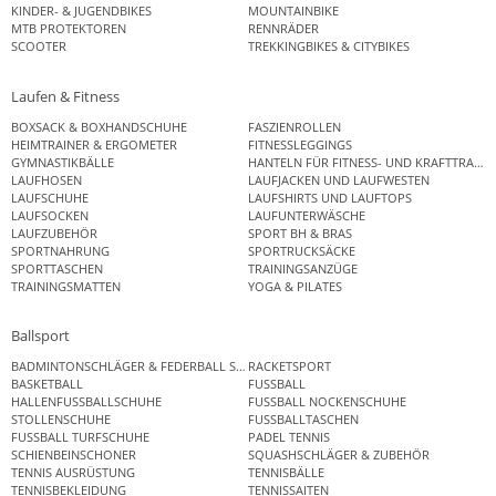
KINDER- & JUGENDBIKES
MOUNTAINBIKE
MTB PROTEKTOREN
RENNRÄDER
SCOOTER
TREKKINGBIKES & CITYBIKES
Laufen & Fitness
BOXSACK & BOXHANDSCHUHE
FASZIENROLLEN
HEIMTRAINER & ERGOMETER
FITNESSLEGGINGS
GYMNASTIKBÄLLE
HANTELN FÜR FITNESS- UND KRAFTTRAINI
LAUFHOSEN
LAUFJACKEN UND LAUFWESTEN
LAUFSCHUHE
LAUFSHIRTS UND LAUFTOPS
LAUFSOCKEN
LAUFUNTERWÄSCHE
LAUFZUBEHÖR
SPORT BH & BRAS
SPORTNAHRUNG
SPORTRUCKSÄCKE
SPORTTASCHEN
TRAININGSANZÜGE
TRAININGSMATTEN
YOGA & PILATES
Ballsport
BADMINTONSCHLÄGER & FEDERBALL SETS
RACKETSPORT
BASKETBALL
FUSSBALL
HALLENFUSSBALLSCHUHE
FUSSBALL NOCKENSCHUHE
STOLLENSCHUHE
FUSSBALLTASCHEN
FUSSBALL TURFSCHUHE
PADEL TENNIS
SCHIENBEINSCHONER
SQUASHSCHLÄGER & ZUBEHÖR
TENNIS AUSRÜSTUNG
TENNISBÄLLE
TENNISBEKLEIDUNG
TENNISSAITEN