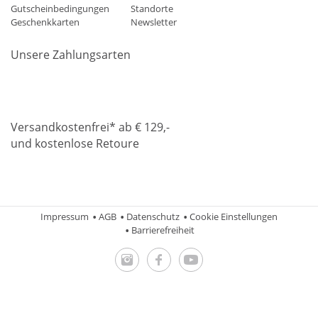
Gutscheinbedingungen
Standorte
Geschenkkarten
Newsletter
Unsere Zahlungsarten
Klarna
Mastercard
Visa
Diners
Applepay
Amazon
Paypa
Versandkostenfrei* ab € 129,-
und kostenlose Retoure
DHL
Gebrüder Weiss
Impressum
AGB
Datenschutz
Cookie Einstellungen
Barrierefreiheit