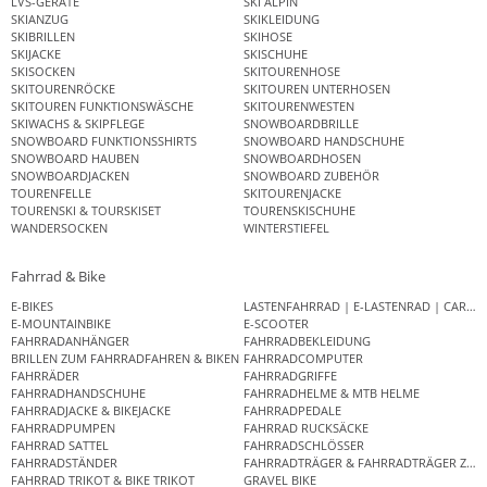
LVS-GERÄTE
SKI ALPIN
SKIANZUG
SKIKLEIDUNG
SKIBRILLEN
SKIHOSE
SKIJACKE
SKISCHUHE
SKISOCKEN
SKITOURENHOSE
SKITOURENRÖCKE
SKITOUREN UNTERHOSEN
SKITOUREN FUNKTIONSWÄSCHE
SKITOURENWESTEN
SKIWACHS & SKIPFLEGE
SNOWBOARDBRILLE
SNOWBOARD FUNKTIONSSHIRTS
SNOWBOARD HANDSCHUHE
SNOWBOARD HAUBEN
SNOWBOARDHOSEN
SNOWBOARDJACKEN
SNOWBOARD ZUBEHÖR
TOURENFELLE
SKITOURENJACKE
TOURENSKI & TOURSKISET
TOURENSKISCHUHE
WANDERSOCKEN
WINTERSTIEFEL
Fahrrad & Bike
E-BIKES
LASTENFAHRRAD | E-LASTENRAD | CAR
E-MOUNTAINBIKE
E-SCOOTER
FAHRRADANHÄNGER
FAHRRADBEKLEIDUNG
BRILLEN ZUM FAHRRADFAHREN & BIKEN
FAHRRADCOMPUTER
FAHRRÄDER
FAHRRADGRIFFE
FAHRRADHANDSCHUHE
FAHRRADHELME & MTB HELME
FAHRRADJACKE & BIKEJACKE
FAHRRADPEDALE
FAHRRADPUMPEN
FAHRRAD RUCKSÄCKE
FAHRRAD SATTEL
FAHRRADSCHLÖSSER
FAHRRADSTÄNDER
FAHRRADTRÄGER & FAHRRADTRÄGER ZUB
FAHRRAD TRIKOT & BIKE TRIKOT
GRAVEL BIKE