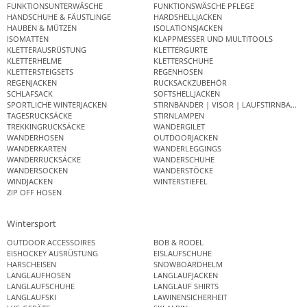
FUNKTIONSUNTERWÄSCHE
FUNKTIONSWÄSCHE PFLEGE
HANDSCHUHE & FÄUSTLINGE
HARDSHELLJACKEN
HAUBEN & MÜTZEN
ISOLATIONSJACKEN
ISOMATTEN
KLAPPMESSER UND MULTITOOLS
KLETTERAUSRÜSTUNG
KLETTERGURTE
KLETTERHELME
KLETTERSCHUHE
KLETTERSTEIGSETS
REGENHOSEN
REGENJACKEN
RUCKSACKZUBEHÖR
SCHLAFSACK
SOFTSHELLJACKEN
SPORTLICHE WINTERJACKEN
STIRNBÄNDER | VISOR | LAUFSTIRNBAND
TAGESRUCKSÄCKE
STIRNLAMPEN
TREKKINGRUCKSÄCKE
WANDERGILET
WANDERHOSEN
OUTDOORJACKEN
WANDERKARTEN
WANDERLEGGINGS
WANDERRUCKSÄCKE
WANDERSCHUHE
WANDERSOCKEN
WANDERSTÖCKE
WINDJACKEN
WINTERSTIEFEL
ZIP OFF HOSEN
Wintersport
OUTDOOR ACCESSOIRES
BOB & RODEL
EISHOCKEY AUSRÜSTUNG
EISLAUFSCHUHE
HARSCHEISEN
SNOWBOARDHELM
LANGLAUFHOSEN
LANGLAUFJACKEN
LANGLAUFSCHUHE
LANGLAUF SHIRTS
LANGLAUFSKI
LAWINENSICHERHEIT