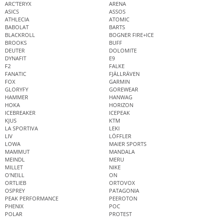
ARC'TERYX
ARENA
ASICS
ASSOS
ATHLECIA
ATOMIC
BABOLAT
BARTS
BLACKROLL
BOGNER FIRE+ICE
BROOKS
BUFF
DEUTER
DOLOMITE
DYNAFIT
E9
F2
FALKE
FANATIC
FJÄLLRÄVEN
FOX
GARMIN
GLORYFY
GOREWEAR
HAMMER
HANWAG
HOKA
HORIZON
ICEBREAKER
ICEPEAK
KJUS
KTM
LA SPORTIVA
LEKI
LIV
LÖFFLER
LOWA
MAIER SPORTS
MAMMUT
MANDALA
MEINDL
MERU
MILLET
NIKE
O'NEILL
ON
ORTLIEB
ORTOVOX
OSPREY
PATAGONIA
PEAK PERFORMANCE
PEEROTON
PHENIX
POC
POLAR
PROTEST