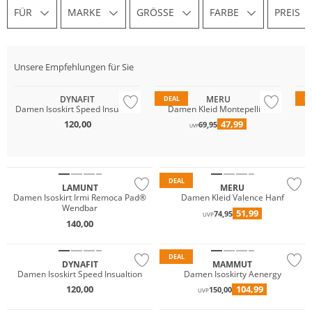
FÜR
MARKE
GRÖSSE
FARBE
PREIS
Unsere Empfehlungen für Sie
Nachhaltig
DYNAFIT
MERU
DEAL
D
Damen Isoskirt Speed Insualtion
Damen Kleid Montepellier
120,00
47,99
69,95
UVP
Nachhaltig
DEAL
LAMUNT
MERU
Damen Isoskirt Irmi Remoca Pad®
Damen Kleid Valence Hanf
Wendbar
51,99
74,95
UVP
140,00
Nachhaltig
Nachhaltig
DEAL
DYNAFIT
MAMMUT
Damen Isoskirt Speed Insualtion
Damen Isoskirty Aenergy
120,00
104,99
150,00
UVP
Nachhaltig