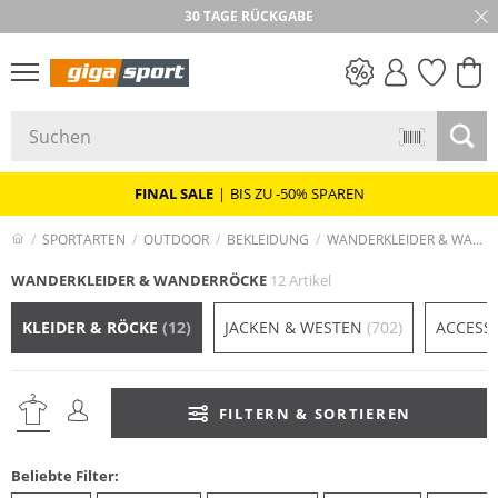
30 TAGE RÜCKGABE
PREIS & WERT
SALE
FINAL SALE
|
BIS ZU -50% SPAREN
SPORTARTEN
OUTDOOR
BEKLEIDUNG
WANDERKLEIDER & WANDERRÖCKE
WANDERKLEIDER & WANDERRÖCKE
12 Artikel
KLEIDER & RÖCKE
(12)
JACKEN & WESTEN
(702)
ACCESS
FILTERN & SORTIEREN
Beliebte Filter: