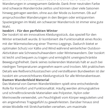
Wanderungen in unwegsamem Gelände. Dank ihrer neutralen Farbe
sind schwarze Wanderröcke zeitlos und können über viele Saisonen
hinweg getragen werden, ohne aus der Mode zu kommen. Ob auf
anspruchsvollen Wanderungen in den Bergen oder entspannten
Spaziergängen im Wald, ein schwarzer Wanderrock ist immer eine gute
Wahl.
Isoskirt – Für den perfekten Winter
Der Isoskirt ist ein innovatives Kleidungsstück, das speziell für den
Winter entwickelt wurde. Er kombiniert die Funktionalität eines Rocks
mit der Wärmeisolierung einer Thermo-Leggings. Dadurch bietet er
optimalen Schutz vor Kälte und Wind während winterlicher Outdoor-
Aktivitäten wie Schneeschuhwandern oder Winterwandern. Der Isoskirt
ist leicht und bequem zu tragen und ermöglicht uneingeschränkte
Bewegungsfreiheit. Dank seines isolierenden Materials hält er auch bei
niedrigen Temperaturen angenehm warm und trocken. Mit praktischen
Details wie Reißverschlusstaschen und verstellbaren Bundweiten ist der
Isoskirt ein unverzichtbares Kleidungsstück für alle Winterabenteuer.
Damen Wanderkleid Material
Das Material von Damen Wanderkleidern spielt eine entscheidende
Rolle für Komfort und Funktionalität. Häufig werden atmungsaktive
und schnelltrocknende Materialien wie Polyester, Nylon oder
Merinowolle verwendet, um Feuchtigkeit vom Körper wegzuleiten und
ein angenehmes Tragegefühl zu gewährleisten. Darüber hinaus sind
einige Modelle mit Stretchanteilen versehen, um maximale