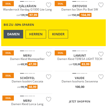
DEAL
DEAL
FJÄLLRÄVEN
ORTOVOX
Wanderrock Vardag G1000 Lite Long
Damen Iso Skirt Piz Boé SW
97,99
104,99
139,99
150,00
UVP
UVP
BIS ZU -50% SPAREN
DAMEN
HERREN
KINDER
OUTDOOR
SWIM & BEACH
Nachhaltig
DEAL
DEAL
MERU
LAMUNT
Damen Kleid Montepellier
Damen Kleid TERESA LIGHT TECH
Große Größen
Primaloft®
47,99
83,99
69,95
120,00
UVP
UVP
Nachhaltig
Nachhaltig
DEAL
SCHÖFFEL
VAUDE
Damen Isoskirt Cascata
Damen Isoshorts Sesvenna
68,99
100,00
99,95
UVP
DEAL
MERU
JETZT SHOPPEN
Damen Kleid Lorca Lang