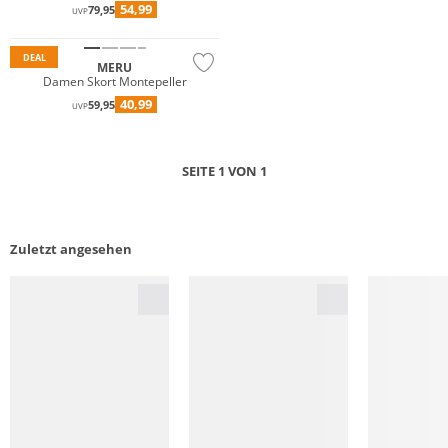
54,99
79,95
UVP
DEAL
MERU
Damen Skort Montepeller
40,99
59,95
UVP
SEITE 1 VON 1
Zuletzt angesehen