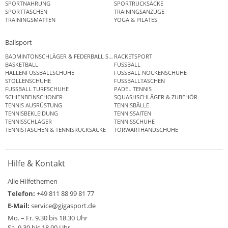
SPORTNAHRUNG
SPORTRUCKSÄCKE
SPORTTASCHEN
TRAININGSANZÜGE
TRAININGSMATTEN
YOGA & PILATES
Ballsport
BADMINTONSCHLÄGER & FEDERBALL SETS
RACKETSPORT
BASKETBALL
FUSSBALL
HALLENFUSSBALLSCHUHE
FUSSBALL NOCKENSCHUHE
STOLLENSCHUHE
FUSSBALLTASCHEN
FUSSBALL TURFSCHUHE
PADEL TENNIS
SCHIENBEINSCHONER
SQUASHSCHLÄGER & ZUBEHÖR
TENNIS AUSRÜSTUNG
TENNISBÄLLE
TENNISBEKLEIDUNG
TENNISSAITEN
TENNISSCHLÄGER
TENNISSCHUHE
TENNISTASCHEN & TENNISRUCKSÄCKE
TORWARTHANDSCHUHE
Hilfe & Kontakt
Alle Hilfethemen
Telefon:
+49 811 88 99 81 77
E-Mail:
service@gigasport.de
Mo. – Fr. 9.30 bis 18.30 Uhr
Sa. 9.30 bis 18.00 Uhr