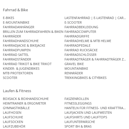
Fahrrad & Bike
E-BIKES
LASTENFAHRRAD | E-LASTENRAD | CAR
E-MOUNTAINBIKE
E-SCOOTER
FAHRRADANHÄNGER
FAHRRADBEKLEIDUNG
BRILLEN ZUM FAHRRADFAHREN & BIKEN
FAHRRADCOMPUTER
FAHRRÄDER
FAHRRADGRIFFE
FAHRRADHANDSCHUHE
FAHRRADHELME & MTB HELME
FAHRRADJACKE & BIKEJACKE
FAHRRADPEDALE
FAHRRADPUMPEN
FAHRRAD RUCKSÄCKE
FAHRRAD SATTEL
FAHRRADSCHLÖSSER
FAHRRADSTÄNDER
FAHRRADTRÄGER & FAHRRADTRÄGER ZUB
FAHRRAD TRIKOT & BIKE TRIKOT
GRAVEL BIKE
KINDER- & JUGENDBIKES
MOUNTAINBIKE
MTB PROTEKTOREN
RENNRÄDER
SCOOTER
TREKKINGBIKES & CITYBIKES
Laufen & Fitness
BOXSACK & BOXHANDSCHUHE
FASZIENROLLEN
HEIMTRAINER & ERGOMETER
FITNESSLEGGINGS
GYMNASTIKBÄLLE
HANTELN FÜR FITNESS- UND KRAFTTRAINI
LAUFHOSEN
LAUFJACKEN UND LAUFWESTEN
LAUFSCHUHE
LAUFSHIRTS UND LAUFTOPS
LAUFSOCKEN
LAUFUNTERWÄSCHE
LAUFZUBEHÖR
SPORT BH & BRAS