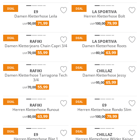
DEAL
DEAL
E9
LA SPORTIVA
Damen Kletterhose Leila
Herren Kletterhose Bolt
71,99
79,99
90,00
100,00
UVP
UVP
Preis & Wert
DEAL
DEAL
RAFIKI
LA SPORTIVA
Damen Kletterjeans Chain Capri 3/4
Damen Kletterhose Roots
55,99
63,99
70,00
80,00
UVP
UVP
DEAL
DEAL
RAFIKI
CHILLAZ
Damen Kletterhose Tarragona Tech
Damen Kletterhose Jessy
3/4
65,99
95,00
UVP
55,99
70,00
UVP
DEAL
DEAL
RAFIKI
E9
Herren Kletterhose Runout
Herren Kletterhose Rondo Slim
63,99
79,99
80,00
100,00
UVP
UVP
DEAL
DEAL
E9
CHILLAZ
Herren Kletterhose Blat 1
Herren Kletterhose Wilder Kaiser