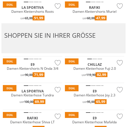
DEAL
DEAL
LA SPORTIVA
RAFIKI
Damen Klettershorts Roots
Damen Klettershorts Muriel
51,99
47,99
65,00
60,00
UVP
UVP
SHOPPEN SIE IN IHRER GRÖSSE
DEAL
DEAL
E9
CHILLAZ
Damen Klettershorts N Onda 3/4
Damen Kletterhose Fuji 2.0
71,99
82,99
90,00
119,90
UVP
UVP
Nachhaltig
DEAL
DEAL
LA SPORTIVA
E9
Damen Kletterhose Tundra
Damen Kletterhose Joy 2.3
69,99
65,99
100,00
95,00
UVP
UVP
Nachhaltig
Nachhaltig
DEAL
DEAL
RAFIKI
E9
Damen Kletterhose Shiva LT
Damen Kletterhose Mafalda