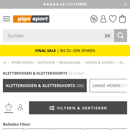
★★★★★ 4,8 / 5,0 STERNE
PREIS & WERT
SALE
FINAL SALE
|
BIS ZU -50% SPAREN
SPORTARTEN
OUTDOOR
BEKLEIDUNG
HOSEN & SHORTS
KLETTERHOSEN & KLETTERSHORTS
KLETTERHOSEN & KLETTERSHORTS
56 Artikel
KLETTERHOSEN & KLETTERSHORTS
(56)
LANGE HOSEN
(211
FILTERN & SORTIEREN
Beliebte Filter: