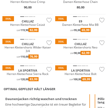
Herren Kletterhose Crimp
Damen Kletterhose Chain
90,00
80,00
DEAL
DEAL
CHILLAZ
E9
Herren Kletterhose Ceüsè
Damen Kletterhose Mia BB
82,99
65,99
119,90
95,00
UVP
UVP
DEAL
DEAL
CHILLAZ
CHILLAZ
Herren Klettershorts Wilder Kaiser
Herren Klettershorts Neo
3/4
62,99
90,00
UVP
76,99
110,00
UVP
Nachhaltig
DEAL
DEAL
LA SPORTIVA
LA SPORTIVA
Herren Kletterhose Sierra Rock
Herren Kletterhose Bolt
83,99
69,99
120,00
100,00
UVP
UVP
OPTIMAL GEPFLEGT HÄLT LÄNGER
Daunenjacken richtig waschen und trocknen
Pillin
lange 
Eine hochwertige Daunenjacke ist ein treuer Begleiter für
Mit der