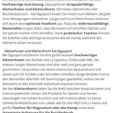
hochwertige Ausrüstung
. Dazu gehören
strapazierfähige
Kletterhosen und Klettershorts
. Ob Felsen, Kletterhalle oder
Boulderparcours – bei Gigasport finden Sie Hosen zum Klettern, die jede
Ihrer Bewegungen mitmachen. Lange und kurze Kletterhosen zeichnen
sich durch eine
optimale Passform
aus. Robuste,
widerstandsfähige
Materialien
sorgen dafür, dass die Hosen auf schroffen Flächen und
bei spitzen Kanten nicht einreißen. Dank
praktischer Taschen
können
Sie Zubehör oder wichtige Accessoires wie ein Handy während des
Kletterns sicher verstauen.
Kletterhosen und Klettershorts bei Gigasport
Bei Gigasport entdecken Sie eine große Auswahl
hochwertiger
Kletterhosen
von Marken wie La Sportiva, Chillaz oder ABK. Die
meisten langen Kletterhosen sind eher weit und ganz gerade
geschnitten. Sie punkten mit einem elastischen Bequembund und
lassen sich mit Kordeln oder Schnallen schließen. Einige Modelle sind an
den Beinenden ebenfalls mit Gummizügen gearbeitet, sodass Sie die
Beinweite an den Knöcheln individuell anpassen können.
Bei den
Klettershorts
haben Sie die Wahl zwischen etwas kürzeren und
knieumspielenden Hosen. Die Produkte für Damen und Herren
überzeugen mit hohem Komfort und viel Funktionalität. So bieten
zahlreiche Kletterhosen von Labeln wie E9 oder RED CHILLI kleine und
große
Taschen für Magnesium oder das Handy
sowie eine
integrierte Halterung für die Boulderbrush
.