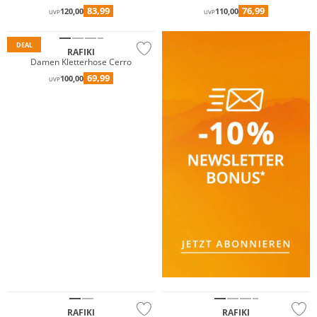
83,99
76,99
120,00
110,00
UVP
UVP
Preis & Wert
DEAL
RAFIKI
Damen Kletterhose Cerro
69,99
100,00
UVP
Preis & Wert
RAFIKI
RAFIKI