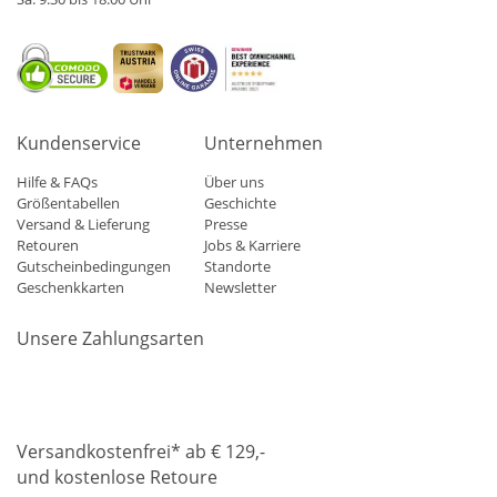
Kundenservice
Unternehmen
Hilfe & FAQs
Über uns
Größentabellen
Geschichte
Versand & Lieferung
Presse
Retouren
Jobs & Karriere
Gutscheinbedingungen
Standorte
Geschenkkarten
Newsletter
Unsere Zahlungsarten
Klarna
Mastercard
Visa
Diners
Applepay
Amazon
Paypa
Versandkostenfrei* ab € 129,-
und kostenlose Retoure