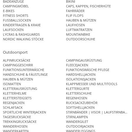
BADEANZÜGE
BIKINI
CAMPINGMÖBEL
CAPS, KAPPEN, FISCHERHÜTE
E-BIKES
FAHRRÄDER
FITNESS SHORTS
FLIP FLOPS
FUSSBALLSOCKEN
HAUBEN & MÜTZEN
KINDERTRAGEN & KRAXE
LAUFHOSEN
LAUFSOCKEN
LUFTMATRATZEN
LYCRAS & RASHGUARDS
MOUNTAINBIKE
NORDIC WALKING STÖCKE
OUTDOORSCHUHE
Outdoorsport
ALPINRUCKSÄCKE
CAMPINGAUSRÜSTUNG
CAMPINGGESCHIRR
FLEECEJACKEN
FUNKTIONSUNTERWÄSCHE
FUNKTIONSWÄSCHE PFLEGE
HANDSCHUHE & FÄUSTLINGE
HARDSHELLJACKEN
HAUBEN & MÜTZEN
ISOLATIONSJACKEN
ISOMATTEN
KLAPPMESSER UND MULTITOOLS
KLETTERAUSRÜSTUNG
KLETTERGURTE
KLETTERHELME
KLETTERSCHUHE
KLETTERSTEIGSETS
REGENHOSEN
REGENJACKEN
RUCKSACKZUBEHÖR
SCHLAFSACK
SOFTSHELLJACKEN
SPORTLICHE WINTERJACKEN
STIRNBÄNDER | VISOR | LAUFSTIRNBAND
TAGESRUCKSÄCKE
STIRNLAMPEN
TREKKINGRUCKSÄCKE
WANDERGILET
WANDERHOSEN
OUTDOORJACKEN
WANDERKARTEN
WANDERLEGGINGS