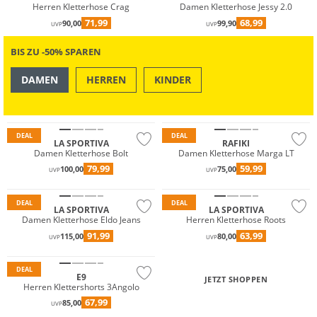
Herren Kletterhose Crag
Damen Kletterhose Jessy 2.0
71,99
68,99
90,00
99,90
UVP
UVP
BIS ZU -50% SPAREN
DAMEN
HERREN
KINDER
OUTDOOR
SWIM & BEACH
Nachhaltig
DEAL
DEAL
LA SPORTIVA
RAFIKI
Damen Kletterhose Bolt
Damen Kletterhose Marga LT
79,99
59,99
100,00
75,00
UVP
UVP
Nachhaltig
DEAL
DEAL
LA SPORTIVA
LA SPORTIVA
Damen Kletterhose Eldo Jeans
Herren Kletterhose Roots
91,99
63,99
115,00
80,00
UVP
UVP
DEAL
E9
JETZT SHOPPEN
Herren Klettershorts 3Angolo
67,99
85,00
UVP