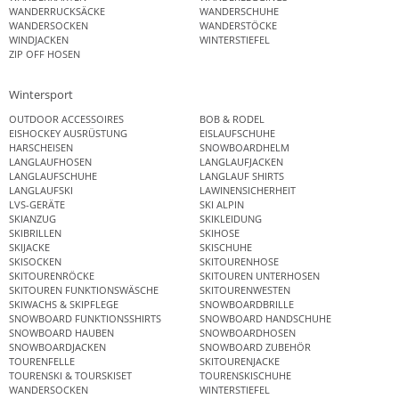
WANDERRUCKSÄCKE
WANDERSCHUHE
WANDERSOCKEN
WANDERSTÖCKE
WINDJACKEN
WINTERSTIEFEL
ZIP OFF HOSEN
Wintersport
OUTDOOR ACCESSOIRES
BOB & RODEL
EISHOCKEY AUSRÜSTUNG
EISLAUFSCHUHE
HARSCHEISEN
SNOWBOARDHELM
LANGLAUFHOSEN
LANGLAUFJACKEN
LANGLAUFSCHUHE
LANGLAUF SHIRTS
LANGLAUFSKI
LAWINENSICHERHEIT
LVS-GERÄTE
SKI ALPIN
SKIANZUG
SKIKLEIDUNG
SKIBRILLEN
SKIHOSE
SKIJACKE
SKISCHUHE
SKISOCKEN
SKITOURENHOSE
SKITOURENRÖCKE
SKITOUREN UNTERHOSEN
SKITOUREN FUNKTIONSWÄSCHE
SKITOURENWESTEN
SKIWACHS & SKIPFLEGE
SNOWBOARDBRILLE
SNOWBOARD FUNKTIONSSHIRTS
SNOWBOARD HANDSCHUHE
SNOWBOARD HAUBEN
SNOWBOARDHOSEN
SNOWBOARDJACKEN
SNOWBOARD ZUBEHÖR
TOURENFELLE
SKITOURENJACKE
TOURENSKI & TOURSKISET
TOURENSKISCHUHE
WANDERSOCKEN
WINTERSTIEFEL