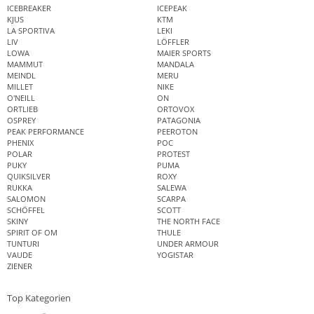
ICEBREAKER
ICEPEAK
KJUS
KTM
LA SPORTIVA
LEKI
LIV
LÖFFLER
LOWA
MAIER SPORTS
MAMMUT
MANDALA
MEINDL
MERU
MILLET
NIKE
O'NEILL
ON
ORTLIEB
ORTOVOX
OSPREY
PATAGONIA
PEAK PERFORMANCE
PEEROTON
PHENIX
POC
POLAR
PROTEST
PUKY
PUMA
QUIKSILVER
ROXY
RUKKA
SALEWA
SALOMON
SCARPA
SCHÖFFEL
SCOTT
SKINY
THE NORTH FACE
SPIRIT OF OM
THULE
TUNTURI
UNDER ARMOUR
VAUDE
YOGISTAR
ZIENER
Top Kategorien