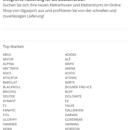
Suchen Sie sich Ihre neuen Kletterhosen und Klettershorts im Online
Shop von
Gigasport
aus und profitieren Sie von der schnellen und
zuverlässigen Lieferung!
Top Marken
ABUS
ADIDAS
AEVOR
ALÉ
ALPINA
AIM'N
ARC'TERYX
ARENA
ASICS
ASSOS
ATHLECIA
ATOMIC
BABOLAT
BARTS
BLACKROLL
BOGNER FIRE+ICE
BROOKS
BUFF
DEUTER
DOLOMITE
DYNAFIT
E9
F2
FALKE
FANATIC
FJÄLLRÄVEN
FOX
GARMIN
GLORYFY
GOREWEAR
HAMMER
HANWAG
HOKA
HORIZON