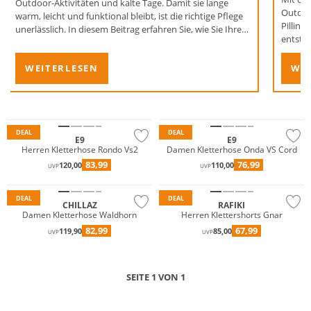
Outdoor-Aktivitäten und kalte Tage. Damit sie lange
Outdoo
warm, leicht und funktional bleibt, ist die richtige Pflege
Pilling
unerlässlich. In diesem Beitrag erfahren Sie, wie Sie Ihre
entsta
Daunenjacke waschen, trocknen und imprägnieren. Mit
unseren Tipps zur Daunenjackenpflege sind Sie bestens
WEITERLESEN
WEI
auf die kalte Jahreszeit vorbereitet.
Nachhaltig
Nachhaltig
DEAL
DEAL
E9
E9
Herren Kletterhose Rondo Vs2
Damen Kletterhose Onda VS Cord
83,99
76,99
120,00
110,00
UVP
UVP
Nachhaltig
DEAL
DEAL
CHILLAZ
RAFIKI
Damen Kletterhose Waldhorn
Herren Klettershorts Gnar
82,99
67,99
119,90
85,00
UVP
UVP
SEITE 1 VON 1