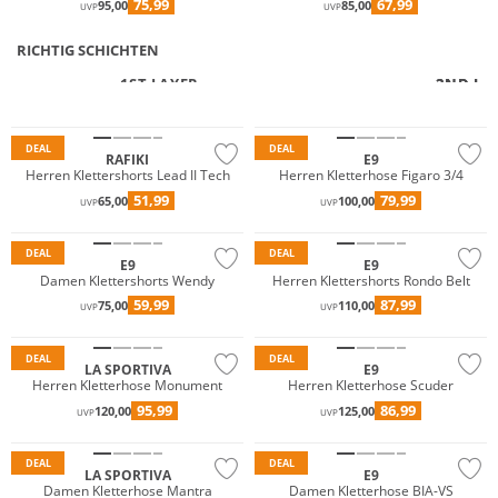
75,99
67,99
95,00
85,00
UVP
UVP
RICHTIG SCHICHTEN
1ST LAYER
2ND LA
2ND LA
Nachhaltig
DEAL
DEAL
RAFIKI
E9
Herren Klettershorts Lead II Tech
Herren Kletterhose Figaro 3/4
51,99
79,99
65,00
100,00
UVP
UVP
Nachhaltig
DEAL
DEAL
E9
E9
Damen Klettershorts Wendy
Herren Klettershorts Rondo Belt
59,99
87,99
75,00
110,00
UVP
UVP
Nachhaltig
DEAL
DEAL
LA SPORTIVA
E9
Herren Kletterhose Monument
Herren Kletterhose Scuder
95,99
86,99
120,00
125,00
UVP
UVP
Nachhaltig
DEAL
DEAL
LA SPORTIVA
E9
Damen Kletterhose Mantra
Damen Kletterhose BIA-VS