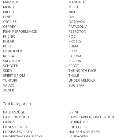
MAMMUT
MANDALA
MEINDL
MERU
MILLET
NIKE
O'NEILL
ON
ORTLIEB
ORTOVOX
OSPREY
PATAGONIA
PEAK PERFORMANCE
PEEROTON
PHENIX
POC
POLAR
PROTEST
PUKY
PUMA
QUIKSILVER
ROXY
RUKKA
SALEWA
SALOMON
SCARPA
SCHÖFFEL
SCOTT
SKINY
THE NORTH FACE
SPIRIT OF OM
THULE
TUNTURI
UNDER ARMOUR
VAUDE
YOGISTAR
ZIENER
Top Kategorien
BADEANZÜGE
BIKINI
CAMPINGMÖBEL
CAPS, KAPPEN, FISCHERHÜTE
E-BIKES
FAHRRÄDER
FITNESS SHORTS
FLIP FLOPS
FUSSBALLSOCKEN
HAUBEN & MÜTZEN
KINDERTRAGEN & KRAXE
LAUFHOSEN