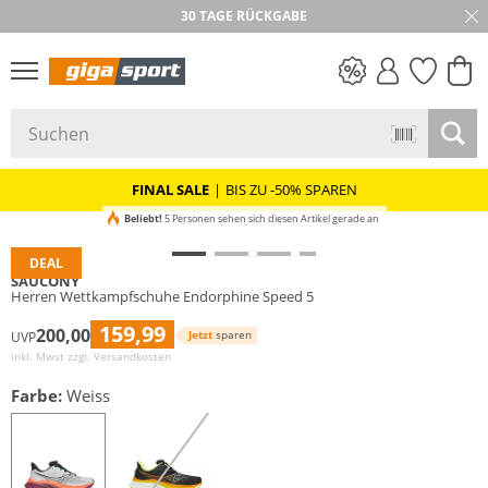
30 TAGE RÜCKGABE
PREIS & WERT
SALE
FINAL SALE
|
BIS ZU -50% SPAREN
Beliebt!
5 Personen sehen sich diesen Artikel gerade an
DEAL
SAUCONY
Herren Wettkampfschuhe Endorphine Speed 5
159,99
200,00
Jetzt
sparen
UVP
inkl. Mwst zzgl.
Versandkosten
Farbe:
Weiss