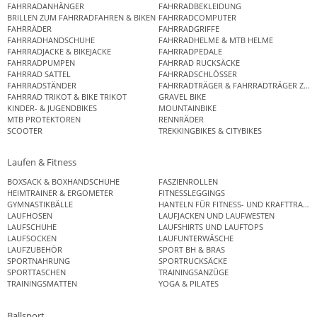
FAHRRADANHÄNGER
FAHRRADBEKLEIDUNG
BRILLEN ZUM FAHRRADFAHREN & BIKEN
FAHRRADCOMPUTER
FAHRRÄDER
FAHRRADGRIFFE
FAHRRADHANDSCHUHE
FAHRRADHELME & MTB HELME
FAHRRADJACKE & BIKEJACKE
FAHRRADPEDALE
FAHRRADPUMPEN
FAHRRAD RUCKSÄCKE
FAHRRAD SATTEL
FAHRRADSCHLÖSSER
FAHRRADSTÄNDER
FAHRRADTRÄGER & FAHRRADTRÄGER ZUB
FAHRRAD TRIKOT & BIKE TRIKOT
GRAVEL BIKE
KINDER- & JUGENDBIKES
MOUNTAINBIKE
MTB PROTEKTOREN
RENNRÄDER
SCOOTER
TREKKINGBIKES & CITYBIKES
Laufen & Fitness
BOXSACK & BOXHANDSCHUHE
FASZIENROLLEN
HEIMTRAINER & ERGOMETER
FITNESSLEGGINGS
GYMNASTIKBÄLLE
HANTELN FÜR FITNESS- UND KRAFTTRAINI
LAUFHOSEN
LAUFJACKEN UND LAUFWESTEN
LAUFSCHUHE
LAUFSHIRTS UND LAUFTOPS
LAUFSOCKEN
LAUFUNTERWÄSCHE
LAUFZUBEHÖR
SPORT BH & BRAS
SPORTNAHRUNG
SPORTRUCKSÄCKE
SPORTTASCHEN
TRAININGSANZÜGE
TRAININGSMATTEN
YOGA & PILATES
Ballsport