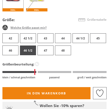
DEAL
DEAL
Größe:
Größentabelle
Welche Größe passt mir?
42
42 1/2
43
44
44 1/2
45
46
46 1/2
47
48
Größenbeurteilung:
?
klein / schmal geschnitten
passend
groß / weit geschnitten
IN DEN WARENKORB
Wollen Sie -10% sparen?