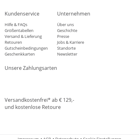
Kundenservice
Unternehmen
Hilfe & FAQs
Über uns
Größentabellen
Geschichte
Versand & Lieferung
Presse
Retouren
Jobs & Karriere
Gutscheinbedingungen
Standorte
Geschenkkarten
Newsletter
Unsere Zahlungsarten
Klarna
Mastercard
Visa
Diners
Applepay
Amazon
Paypa
Versandkostenfrei* ab € 129,-
und kostenlose Retoure
DHL
Gebrüder Weiss