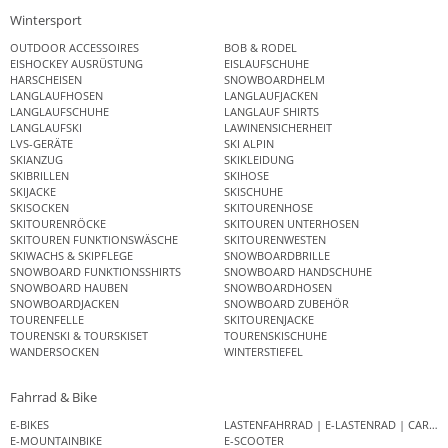
Wintersport
OUTDOOR ACCESSOIRES
BOB & RODEL
EISHOCKEY AUSRÜSTUNG
EISLAUFSCHUHE
HARSCHEISEN
SNOWBOARDHELM
LANGLAUFHOSEN
LANGLAUFJACKEN
LANGLAUFSCHUHE
LANGLAUF SHIRTS
LANGLAUFSKI
LAWINENSICHERHEIT
LVS-GERÄTE
SKI ALPIN
SKIANZUG
SKIKLEIDUNG
SKIBRILLEN
SKIHOSE
SKIJACKE
SKISCHUHE
SKISOCKEN
SKITOURENHOSE
SKITOURENRÖCKE
SKITOUREN UNTERHOSEN
SKITOUREN FUNKTIONSWÄSCHE
SKITOURENWESTEN
SKIWACHS & SKIPFLEGE
SNOWBOARDBRILLE
SNOWBOARD FUNKTIONSSHIRTS
SNOWBOARD HANDSCHUHE
SNOWBOARD HAUBEN
SNOWBOARDHOSEN
SNOWBOARDJACKEN
SNOWBOARD ZUBEHÖR
TOURENFELLE
SKITOURENJACKE
TOURENSKI & TOURSKISET
TOURENSKISCHUHE
WANDERSOCKEN
WINTERSTIEFEL
Fahrrad & Bike
E-BIKES
LASTENFAHRRAD | E-LASTENRAD | CAR
E-MOUNTAINBIKE
E-SCOOTER