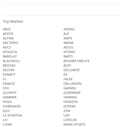
Top Marken
ABUS
ADIDAS
AEVOR
ALÉ
ALPINA
AIM'N
ARC'TERYX
ARENA
ASICS
ASSOS
ATHLECIA
ATOMIC
BABOLAT
BARTS
BLACKROLL
BOGNER FIRE+ICE
BROOKS
BUFF
DEUTER
DOLOMITE
DYNAFIT
E9
F2
FALKE
FANATIC
FJÄLLRÄVEN
FOX
GARMIN
GLORYFY
GOREWEAR
HAMMER
HANWAG
HOKA
HORIZON
ICEBREAKER
ICEPEAK
KJUS
KTM
LA SPORTIVA
LEKI
LIV
LÖFFLER
LOWA
MAIER SPORTS