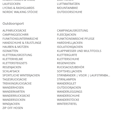
LAUFSOCKEN
LUFTMATRATZEN
LYCRAS & RASHGUARDS
MOUNTAINBIKE
NORDIC WALKING STÖCKE
OUTDOORSCHUHE
Outdoorsport
ALPINRUCKSÄCKE
CAMPINGAUSRÜSTUNG
CAMPINGGESCHIRR
FLEECEJACKEN
FUNKTIONSUNTERWÄSCHE
FUNKTIONSWÄSCHE PFLEGE
HANDSCHUHE & FÄUSTLINGE
HARDSHELLJACKEN
HAUBEN & MÜTZEN
ISOLATIONSJACKEN
ISOMATTEN
KLAPPMESSER UND MULTITOOLS
KLETTERAUSRÜSTUNG
KLETTERGURTE
KLETTERHELME
KLETTERSCHUHE
KLETTERSTEIGSETS
REGENHOSEN
REGENJACKEN
RUCKSACKZUBEHÖR
SCHLAFSACK
SOFTSHELLJACKEN
SPORTLICHE WINTERJACKEN
STIRNBÄNDER | VISOR | LAUFSTIRNBAND
TAGESRUCKSÄCKE
STIRNLAMPEN
TREKKINGRUCKSÄCKE
WANDERGILET
WANDERHOSEN
OUTDOORJACKEN
WANDERKARTEN
WANDERLEGGINGS
WANDERRUCKSÄCKE
WANDERSCHUHE
WANDERSOCKEN
WANDERSTÖCKE
WINDJACKEN
WINTERSTIEFEL
ZIP OFF HOSEN