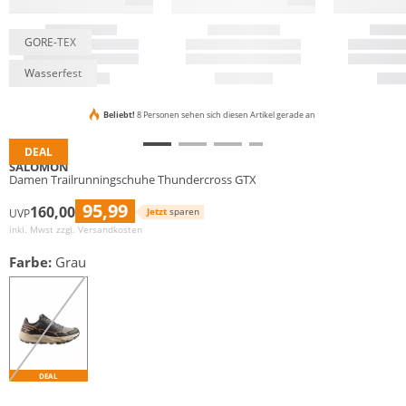
GORE-TEX
Wasserfest
Beliebt!
8 Personen sehen sich diesen Artikel gerade an
DEAL
SALOMON
Damen Trailrunningschuhe Thundercross GTX
95,99
160,00
Jetzt
sparen
UVP
inkl. Mwst zzgl.
Versandkosten
Farbe:
Grau
DEAL