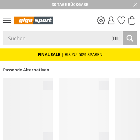
30 TAGE RÜCKGABE
PREIS & WERT
SALE
FINAL SALE
|
BIS ZU -50% SPAREN
Passende Alternativen