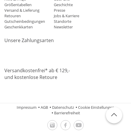
Größentabellen
Geschichte
Versand & Lieferung
Presse
Retouren
Jobs & Karriere
Gutscheinbedingungen
Standorte
Geschenkkarten
Newsletter
Unsere Zahlungsarten
Klarna
Mastercard
Visa
Diners
Applepay
Amazon
Paypa
Versandkostenfrei* ab € 129,-
und kostenlose Retoure
DHL
Gebrüder Weiss
Impressum
AGB
Datenschutz
Cookie Einstellungen
Barrierefreiheit