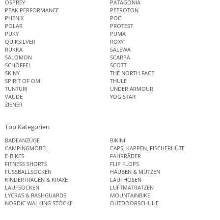
OSPREY
PATAGONIA
PEAK PERFORMANCE
PEEROTON
PHENIX
POC
POLAR
PROTEST
PUKY
PUMA
QUIKSILVER
ROXY
RUKKA
SALEWA
SALOMON
SCARPA
SCHÖFFEL
SCOTT
SKINY
THE NORTH FACE
SPIRIT OF OM
THULE
TUNTURI
UNDER ARMOUR
VAUDE
YOGISTAR
ZIENER
Top Kategorien
BADEANZÜGE
BIKINI
CAMPINGMÖBEL
CAPS, KAPPEN, FISCHERHÜTE
E-BIKES
FAHRRÄDER
FITNESS SHORTS
FLIP FLOPS
FUSSBALLSOCKEN
HAUBEN & MÜTZEN
KINDERTRAGEN & KRAXE
LAUFHOSEN
LAUFSOCKEN
LUFTMATRATZEN
LYCRAS & RASHGUARDS
MOUNTAINBIKE
NORDIC WALKING STÖCKE
OUTDOORSCHUHE