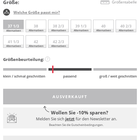
Größe:
Größentabelle
Welche Größe passt mir?
37 1/3
38
38 2/3
39 1/3
40
40 2/3
Alternativen
Alternativen
Alternativen
Alternativen
Alternativen
Alternativen
41 1/3
42
42 2/3
Alternativen
Alternativen
Alternativen
Größenbeurteilung:
?
klein / schmal geschnitten
passend
groß / weit geschnitten
AUSVERKAUFT
Wollen Sie -10% sparen?
Melden Sie sich
jetzt
für den Newsletter an.
Beachten Sie die Gutscheinbedingungen.