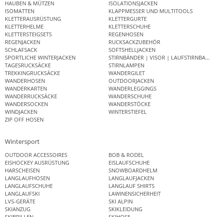
HAUBEN & MÜTZEN
ISOLATIONSJACKEN
ISOMATTEN
KLAPPMESSER UND MULTITOOLS
KLETTERAUSRÜSTUNG
KLETTERGURTE
KLETTERHELME
KLETTERSCHUHE
KLETTERSTEIGSETS
REGENHOSEN
REGENJACKEN
RUCKSACKZUBEHÖR
SCHLAFSACK
SOFTSHELLJACKEN
SPORTLICHE WINTERJACKEN
STIRNBÄNDER | VISOR | LAUFSTIRNBAND
TAGESRUCKSÄCKE
STIRNLAMPEN
TREKKINGRUCKSÄCKE
WANDERGILET
WANDERHOSEN
OUTDOORJACKEN
WANDERKARTEN
WANDERLEGGINGS
WANDERRUCKSÄCKE
WANDERSCHUHE
WANDERSOCKEN
WANDERSTÖCKE
WINDJACKEN
WINTERSTIEFEL
ZIP OFF HOSEN
Wintersport
OUTDOOR ACCESSOIRES
BOB & RODEL
EISHOCKEY AUSRÜSTUNG
EISLAUFSCHUHE
HARSCHEISEN
SNOWBOARDHELM
LANGLAUFHOSEN
LANGLAUFJACKEN
LANGLAUFSCHUHE
LANGLAUF SHIRTS
LANGLAUFSKI
LAWINENSICHERHEIT
LVS-GERÄTE
SKI ALPIN
SKIANZUG
SKIKLEIDUNG
SKIBRILLEN
SKIHOSE