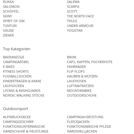
RUKKA
SALEWA
SALOMON
SCARPA
SCHÖFFEL
SCOTT
SKINY
THE NORTH FACE
SPIRIT OF OM
THULE
TUNTURI
UNDER ARMOUR
VAUDE
YOGISTAR
ZIENER
Top Kategorien
BADEANZÜGE
BIKINI
CAMPINGMÖBEL
CAPS, KAPPEN, FISCHERHÜTE
E-BIKES
FAHRRÄDER
FITNESS SHORTS
FLIP FLOPS
FUSSBALLSOCKEN
HAUBEN & MÜTZEN
KINDERTRAGEN & KRAXE
LAUFHOSEN
LAUFSOCKEN
LUFTMATRATZEN
LYCRAS & RASHGUARDS
MOUNTAINBIKE
NORDIC WALKING STÖCKE
OUTDOORSCHUHE
Outdoorsport
ALPINRUCKSÄCKE
CAMPINGAUSRÜSTUNG
CAMPINGGESCHIRR
FLEECEJACKEN
FUNKTIONSUNTERWÄSCHE
FUNKTIONSWÄSCHE PFLEGE
HANDSCHUHE & FÄUSTLINGE
HARDSHELLJACKEN