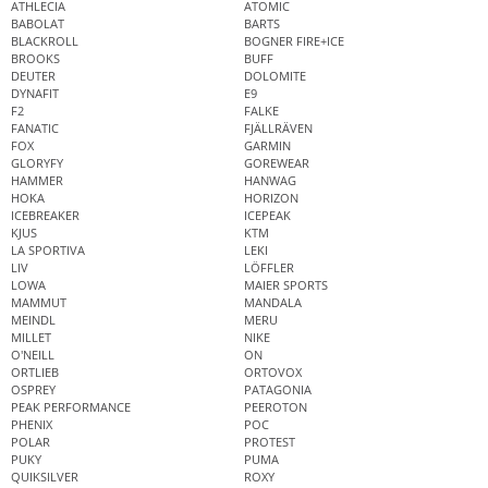
ATHLECIA
ATOMIC
BABOLAT
BARTS
BLACKROLL
BOGNER FIRE+ICE
BROOKS
BUFF
DEUTER
DOLOMITE
DYNAFIT
E9
F2
FALKE
FANATIC
FJÄLLRÄVEN
FOX
GARMIN
GLORYFY
GOREWEAR
HAMMER
HANWAG
HOKA
HORIZON
ICEBREAKER
ICEPEAK
KJUS
KTM
LA SPORTIVA
LEKI
LIV
LÖFFLER
LOWA
MAIER SPORTS
MAMMUT
MANDALA
MEINDL
MERU
MILLET
NIKE
O'NEILL
ON
ORTLIEB
ORTOVOX
OSPREY
PATAGONIA
PEAK PERFORMANCE
PEEROTON
PHENIX
POC
POLAR
PROTEST
PUKY
PUMA
QUIKSILVER
ROXY