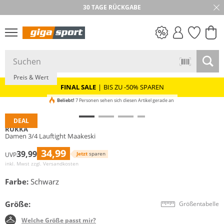
30 TAGE RÜCKGABE
PREIS & WERT
SALE
Preis & Wert
FINAL SALE
|
BIS ZU -50% SPAREN
Beliebt!
7 Personen sehen sich diesen Artikel gerade an
DEAL
RUKKA
Damen 3/4 Lauftight Maakeski
34,99
39,99
Jetzt
sparen
UVP
inkl. Mwst zzgl.
Versandkosten
Farbe:
Schwarz
Größe:
Größentabelle
Welche Größe passt mir?