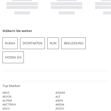
Stöbern Sie weiter
RUKKA
SPORTARTEN
RUN
BEKLEIDUNG
HOSEN 3/4
Top Marken
ABUS
ADIDAS
AEVOR
ALÉ
ALPINA
AIM'N
ARC'TERYX
ARENA
ASICS
ASSOS