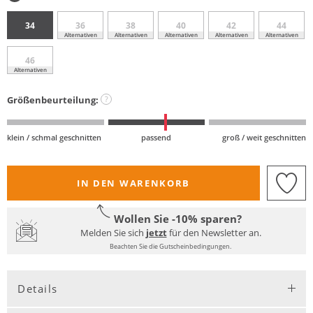
34
36
38
40
42
44
Alternativen
Alternativen
Alternativen
Alternativen
Alternativen
46
Alternativen
Größenbeurteilung:
?
klein / schmal geschnitten
passend
groß / weit geschnitten
IN DEN WARENKORB
Wollen Sie -10% sparen?
Melden Sie sich
jetzt
für den Newsletter an.
Beachten Sie die Gutscheinbedingungen.
Details