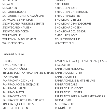
SKIJACKE
SKISCHUHE
SKISOCKEN
SKITOURENHOSE
SKITOURENRÖCKE
SKITOUREN UNTERHOSEN
SKITOUREN FUNKTIONSWÄSCHE
SKITOURENWESTEN
SKIWACHS & SKIPFLEGE
SNOWBOARDBRILLE
SNOWBOARD FUNKTIONSSHIRTS
SNOWBOARD HANDSCHUHE
SNOWBOARD HAUBEN
SNOWBOARDHOSEN
SNOWBOARDJACKEN
SNOWBOARD ZUBEHÖR
TOURENFELLE
SKITOURENJACKE
TOURENSKI & TOURSKISET
TOURENSKISCHUHE
WANDERSOCKEN
WINTERSTIEFEL
Fahrrad & Bike
E-BIKES
LASTENFAHRRAD | E-LASTENRAD | CAR
E-MOUNTAINBIKE
E-SCOOTER
FAHRRADANHÄNGER
FAHRRADBEKLEIDUNG
BRILLEN ZUM FAHRRADFAHREN & BIKEN
FAHRRADCOMPUTER
FAHRRÄDER
FAHRRADGRIFFE
FAHRRADHANDSCHUHE
FAHRRADHELME & MTB HELME
FAHRRADJACKE & BIKEJACKE
FAHRRADPEDALE
FAHRRADPUMPEN
FAHRRAD RUCKSÄCKE
FAHRRAD SATTEL
FAHRRADSCHLÖSSER
FAHRRADSTÄNDER
FAHRRADTRÄGER & FAHRRADTRÄGER ZUB
FAHRRAD TRIKOT & BIKE TRIKOT
GRAVEL BIKE
KINDER- & JUGENDBIKES
MOUNTAINBIKE
MTB PROTEKTOREN
RENNRÄDER