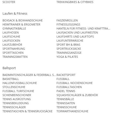
SCOOTER
TREKKINGBIKES & CITYBIKES
Laufen & Fitness
BOXSACK & BOXHANDSCHUHE
FASZIENROLLEN
HEIMTRAINER & ERGOMETER
FITNESSLEGGINGS
GYMNASTIKBÄLLE
HANTELN FÜR FITNESS- UND KRAFTTRAINI
LAUFHOSEN
LAUFJACKEN UND LAUFWESTEN
LAUFSCHUHE
LAUFSHIRTS UND LAUFTOPS
LAUFSOCKEN
LAUFUNTERWÄSCHE
LAUFZUBEHÖR
SPORT BH & BRAS
SPORTNAHRUNG
SPORTRUCKSÄCKE
SPORTTASCHEN
TRAININGSANZÜGE
TRAININGSMATTEN
YOGA & PILATES
Ballsport
BADMINTONSCHLÄGER & FEDERBALL SETS
RACKETSPORT
BASKETBALL
FUSSBALL
HALLENFUSSBALLSCHUHE
FUSSBALL NOCKENSCHUHE
STOLLENSCHUHE
FUSSBALLTASCHEN
FUSSBALL TURFSCHUHE
PADEL TENNIS
SCHIENBEINSCHONER
SQUASHSCHLÄGER & ZUBEHÖR
TENNIS AUSRÜSTUNG
TENNISBÄLLE
TENNISBEKLEIDUNG
TENNISSAITEN
TENNISSCHLÄGER
TENNISSCHUHE
TENNISTASCHEN & TENNISRUCKSÄCKE
TORWARTHANDSCHUHE