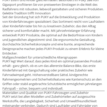
Gigasport profitieren Sie von preiswerten Einstiegen in die Welt des
Radfahrens mit robusten, liebevoll gestalteten und sicheren Produkten.
Gelebte Tradition trifft Innovation
Seit der Gründung hat sich PUKY auf die Entwicklung und Produktion
von Kinderfahrzeugen spezialisiert: Das Sortiment reicht von Laufrädern
über Kinderfahrräder bis hin zu kreativem Zubehör, das den Alltag
sicherer und komfortabler macht. Mit jahrzehntelanger Erfahrung
entwickelt PUKY Produkte, die optimal auf die Bedürfnisse von Kindern
und Jugendlichen abgestimmt sind. Die ergonomische Gestaltung,
durchdachte Sicherheitskonzepte und eine bunte, ansprechende
Designsprache machen jedes PUKY-Produkt zu einem Erlebnis für kleine
Entdecker.
Maßgeschneidert für unterschiedliche Altersgruppen
PUKY legt Wert darauf, dass jedes Kind ein optimal passendes Produkt
erhält - ganz gleich, ob es um das allererste Balance-Bike, das erste
Kinderfahrrad mit Gangschaltung oder praktisches Zubehör wie
Fahrradwimpel geht. Höhenverstellbare Sättel, kindgerechte
Rahmengeometrien und Sicherheitsfeatures wie Kantenschutz an den
Griffen oder stabil angebrachte Schutzbleche ermöglichen jahrelangen
Fahrspaß – sicher, bequem und individuell.
Materialien und Qualität von PUKY-Fahrzeugen und Zubehör
PUKY setzt bei allen Modellen und Zubehörteilen auf ausgesuchte
Werkstoffe, die Langlebigkeit, Sicherheit und Umweltfreundlichkeit
miteinander verbinden. Dadurch sind Laufräder und Fahrräder von