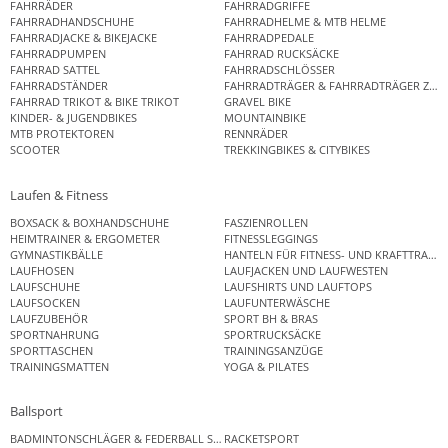
FAHRRÄDER
FAHRRADGRIFFE
FAHRRADHANDSCHUHE
FAHRRADHELME & MTB HELME
FAHRRADJACKE & BIKEJACKE
FAHRRADPEDALE
FAHRRADPUMPEN
FAHRRAD RUCKSÄCKE
FAHRRAD SATTEL
FAHRRADSCHLÖSSER
FAHRRADSTÄNDER
FAHRRADTRÄGER & FAHRRADTRÄGER ZUB
FAHRRAD TRIKOT & BIKE TRIKOT
GRAVEL BIKE
KINDER- & JUGENDBIKES
MOUNTAINBIKE
MTB PROTEKTOREN
RENNRÄDER
SCOOTER
TREKKINGBIKES & CITYBIKES
Laufen & Fitness
BOXSACK & BOXHANDSCHUHE
FASZIENROLLEN
HEIMTRAINER & ERGOMETER
FITNESSLEGGINGS
GYMNASTIKBÄLLE
HANTELN FÜR FITNESS- UND KRAFTTRAINI
LAUFHOSEN
LAUFJACKEN UND LAUFWESTEN
LAUFSCHUHE
LAUFSHIRTS UND LAUFTOPS
LAUFSOCKEN
LAUFUNTERWÄSCHE
LAUFZUBEHÖR
SPORT BH & BRAS
SPORTNAHRUNG
SPORTRUCKSÄCKE
SPORTTASCHEN
TRAININGSANZÜGE
TRAININGSMATTEN
YOGA & PILATES
Ballsport
BADMINTONSCHLÄGER & FEDERBALL SETS
RACKETSPORT