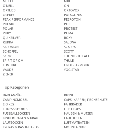
MILLET
NIKE
O'NEILL
ON
ORTLIEB
ORTOVOX
OSPREY
PATAGONIA
PEAK PERFORMANCE
PEEROTON
PHENIX
POC
POLAR
PROTEST
PUKY
PUMA
QUIKSILVER
ROXY
RUKKA
SALEWA
SALOMON
SCARPA
SCHÖFFEL
SCOTT
SKINY
THE NORTH FACE
SPIRIT OF OM
THULE
TUNTURI
UNDER ARMOUR
VAUDE
YOGISTAR
ZIENER
Top Kategorien
BADEANZÜGE
BIKINI
CAMPINGMÖBEL
CAPS, KAPPEN, FISCHERHÜTE
E-BIKES
FAHRRÄDER
FITNESS SHORTS
FLIP FLOPS
FUSSBALLSOCKEN
HAUBEN & MÜTZEN
KINDERTRAGEN & KRAXE
LAUFHOSEN
LAUFSOCKEN
LUFTMATRATZEN
LYCRAS & RASHGUARDS
MOUNTAINBIKE