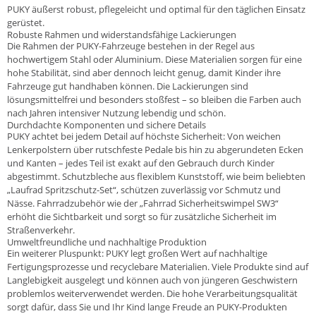
PUKY äußerst robust, pflegeleicht und optimal für den täglichen Einsatz
gerüstet.
Robuste Rahmen und widerstandsfähige Lackierungen
Die Rahmen der PUKY-Fahrzeuge bestehen in der Regel aus
hochwertigem Stahl oder Aluminium. Diese Materialien sorgen für eine
hohe Stabilität, sind aber dennoch leicht genug, damit Kinder ihre
Fahrzeuge gut handhaben können. Die Lackierungen sind
lösungsmittelfrei und besonders stoßfest – so bleiben die Farben auch
nach Jahren intensiver Nutzung lebendig und schön.
Durchdachte Komponenten und sichere Details
PUKY achtet bei jedem Detail auf höchste Sicherheit: Von weichen
Lenkerpolstern über rutschfeste Pedale bis hin zu abgerundeten Ecken
und Kanten – jedes Teil ist exakt auf den Gebrauch durch Kinder
abgestimmt. Schutzbleche aus flexiblem Kunststoff, wie beim beliebten
„Laufrad Spritzschutz-Set“, schützen zuverlässig vor Schmutz und
Nässe. Fahrradzubehör wie der „Fahrrad Sicherheitswimpel SW3“
erhöht die Sichtbarkeit und sorgt so für zusätzliche Sicherheit im
Straßenverkehr.
Umweltfreundliche und nachhaltige Produktion
Ein weiterer Pluspunkt: PUKY legt großen Wert auf nachhaltige
Fertigungsprozesse und recyclebare Materialien. Viele Produkte sind auf
Langlebigkeit ausgelegt und können auch von jüngeren Geschwistern
problemlos weiterverwendet werden. Die hohe Verarbeitungsqualität
sorgt dafür, dass Sie und Ihr Kind lange Freude an PUKY-Produkten