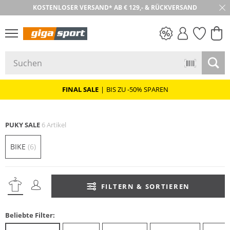
30 TAGE RÜCKGABE
PREIS & WERT
SALE
FINAL SALE
|
BIS ZU -50% SPAREN
PUKY SALE
6 Artikel
BIKE
(6)
FILTERN & SORTIEREN
Beliebte Filter: