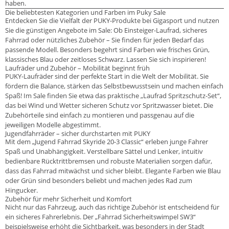
haben.
Die beliebtesten Kategorien und Farben im Puky Sale
Entdecken Sie die Vielfalt der PUKY-Produkte bei Gigasport und nutzen
Sie die günstigen Angebote im Sale: Ob Einsteiger-Laufrad, sicheres
Fahrrad oder nützliches Zubehör – Sie finden für jeden Bedarf das
passende Modell. Besonders begehrt sind Farben wie frisches Grün,
klassisches Blau oder zeitloses Schwarz. Lassen Sie sich inspirieren!
Laufräder und Zubehör – Mobilität beginnt früh
PUKY-Laufräder sind der perfekte Start in die Welt der Mobilität. Sie
fördern die Balance, stärken das Selbstbewusstsein und machen einfach
Spaß! Im Sale finden Sie etwa das praktische „Laufrad Spritzschutz-Set“,
das bei Wind und Wetter sicheren Schutz vor Spritzwasser bietet. Die
Zubehörteile sind einfach zu montieren und passgenau auf die
jeweiligen Modelle abgestimmt.
Jugendfahrräder – sicher durchstarten mit PUKY
Mit dem „Jugend Fahrrad Skyride 20-3 Classic“ erleben junge Fahrer
Spaß und Unabhängigkeit. Verstellbare Sättel und Lenker, intuitiv
bedienbare Rücktrittbremsen und robuste Materialien sorgen dafür,
dass das Fahrrad mitwächst und sicher bleibt. Elegante Farben wie Blau
oder Grün sind besonders beliebt und machen jedes Rad zum
Hingucker.
Zubehör für mehr Sicherheit und Komfort
Nicht nur das Fahrzeug, auch das richtige Zubehör ist entscheidend für
ein sicheres Fahrerlebnis. Der „Fahrrad Sicherheitswimpel SW3“
beispielsweise erhöht die Sichtbarkeit, was besonders in der Stadt