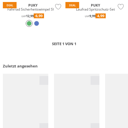
PUKY
PUKY
DEAL
DEAL
Fahrrad Sicherheitswimpel SW3
Laufrad Spritzschutz-Set
6,99
4,99
12,99
9,99
UVP
UVP
SEITE 1 VON 1
Zuletzt angesehen