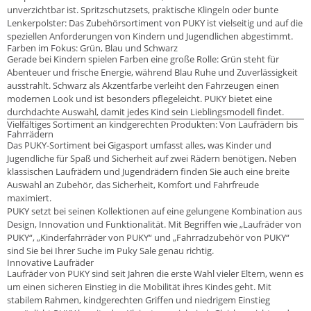
unverzichtbar ist. Spritzschutzsets, praktische Klingeln oder bunte
Lenkerpolster: Das Zubehörsortiment von PUKY ist vielseitig und auf die
speziellen Anforderungen von Kindern und Jugendlichen abgestimmt.
Farben im Fokus: Grün, Blau und Schwarz
Gerade bei Kindern spielen Farben eine große Rolle: Grün steht für
Abenteuer und frische Energie, während Blau Ruhe und Zuverlässigkeit
ausstrahlt. Schwarz als Akzentfarbe verleiht den Fahrzeugen einen
modernen Look und ist besonders pflegeleicht. PUKY bietet eine
durchdachte Auswahl, damit jedes Kind sein Lieblingsmodell findet.
Vielfältiges Sortiment an kindgerechten Produkten: Von Laufrädern bis
Fahrrädern
Das PUKY-Sortiment bei Gigasport umfasst alles, was Kinder und
Jugendliche für Spaß und Sicherheit auf zwei Rädern benötigen. Neben
klassischen Laufrädern und Jugendrädern finden Sie auch eine breite
Auswahl an Zubehör, das Sicherheit, Komfort und Fahrfreude
maximiert.
PUKY setzt bei seinen Kollektionen auf eine gelungene Kombination aus
Design, Innovation und Funktionalität. Mit Begriffen wie „Laufräder von
PUKY“, „Kinderfahrräder von PUKY“ und „Fahrradzubehör von PUKY“
sind Sie bei Ihrer Suche im Puky Sale genau richtig.
Innovative Laufräder
Laufräder von PUKY sind seit Jahren die erste Wahl vieler Eltern, wenn es
um einen sicheren Einstieg in die Mobilität ihres Kindes geht. Mit
stabilem Rahmen, kindgerechten Griffen und niedrigem Einstieg