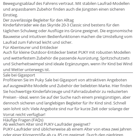
Bewegungsablauf des Fahrens vertraut. Mit stabilen Laufrad-Modellen
und anpassbarem Zubehör finden auch die Jüngsten einen sicheren
Einstieg.
Der zuverlässige Begleiter für den Alltag
Kinderfahrräder wie das Skyride 20-3 Classic sind bestens für den
täglichen Schulweg oder Ausflüge ins Grüne geeignet. Die ergonomische
Bauweise und intuitiven Bedienfunktionen machen die Umstellung vom
Laufrad zum Fahrrad leicht und sicher.
Für Abenteurer und Entdecker
Auch für kleine Outdoor-Entdecker bietet PUKY mit robusten Modellen
und wetterfestem Zubehör die passende Ausrüstung. Spritzschutzsets
und Sicherheitswimpel sind ideale Ergänzungen, wenn Ihr Kind bei Wind
und Wetter unterwegs ist.
Sale bei Gigasport
Profitieren Sie im Puky Sale bei Gigasport von attraktiven Angeboten
auf ausgewählte Modelle und Zubehör der beliebten Marke. Hier finden
Sie hochwertige Kinderfahrzeuge und Fahrradzubehör zu reduzierten
Preisen - ideal, wenn Sie auf der Suche nach einem preisgünstigen, aber
dennoch sicheren und langlebigen Begleiter für Ihr Kind sind. Schnell
sein lohnt sich: Viele Angebote sind nur für kurze Zeit oder solange der
Vorrat reicht verfügbar!
Häufige Fragen (FAQs)
Ab welchem Alter sind PUKY-Laufräder geeignet?
PUKY-Laufräder sind üblicherweise ab einem Alter von etwa zwei Jahren
oder einer Körpergröße ab ca. 85 cm geeignet. Durch den niedrigen