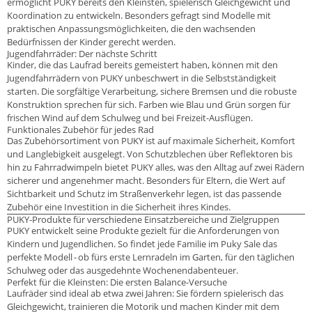
ermöglicht PUKY bereits den Kleinsten, spielerisch Gleichgewicht und
Koordination zu entwickeln. Besonders gefragt sind Modelle mit
praktischen Anpassungsmöglichkeiten, die den wachsenden
Bedürfnissen der Kinder gerecht werden.
Jugendfahrräder: Der nächste Schritt
Kinder, die das Laufrad bereits gemeistert haben, können mit den
Jugendfahrrädern von PUKY unbeschwert in die Selbstständigkeit
starten. Die sorgfältige Verarbeitung, sichere Bremsen und die robuste
Konstruktion sprechen für sich. Farben wie Blau und Grün sorgen für
frischen Wind auf dem Schulweg und bei Freizeit-Ausflügen.
Funktionales Zubehör für jedes Rad
Das Zubehörsortiment von PUKY ist auf maximale Sicherheit, Komfort
und Langlebigkeit ausgelegt. Von Schutzblechen über Reflektoren bis
hin zu Fahrradwimpeln bietet PUKY alles, was den Alltag auf zwei Rädern
sicherer und angenehmer macht. Besonders für Eltern, die Wert auf
Sichtbarkeit und Schutz im Straßenverkehr legen, ist das passende
Zubehör eine Investition in die Sicherheit ihres Kindes.
PUKY-Produkte für verschiedene Einsatzbereiche und Zielgruppen
PUKY entwickelt seine Produkte gezielt für die Anforderungen von
Kindern und Jugendlichen. So findet jede Familie im Puky Sale das
perfekte Modell - ob fürs erste Lernradeln im Garten, für den täglichen
Schulweg oder das ausgedehnte Wochenendabenteuer.
Perfekt für die Kleinsten: Die ersten Balance-Versuche
Laufräder sind ideal ab etwa zwei Jahren: Sie fördern spielerisch das
Gleichgewicht, trainieren die Motorik und machen Kinder mit dem