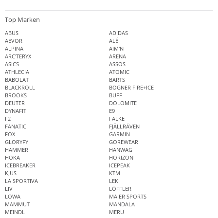
Top Marken
ABUS
ADIDAS
AEVOR
ALÉ
ALPINA
AIM'N
ARC'TERYX
ARENA
ASICS
ASSOS
ATHLECIA
ATOMIC
BABOLAT
BARTS
BLACKROLL
BOGNER FIRE+ICE
BROOKS
BUFF
DEUTER
DOLOMITE
DYNAFIT
E9
F2
FALKE
FANATIC
FJÄLLRÄVEN
FOX
GARMIN
GLORYFY
GOREWEAR
HAMMER
HANWAG
HOKA
HORIZON
ICEBREAKER
ICEPEAK
KJUS
KTM
LA SPORTIVA
LEKI
LIV
LÖFFLER
LOWA
MAIER SPORTS
MAMMUT
MANDALA
MEINDL
MERU