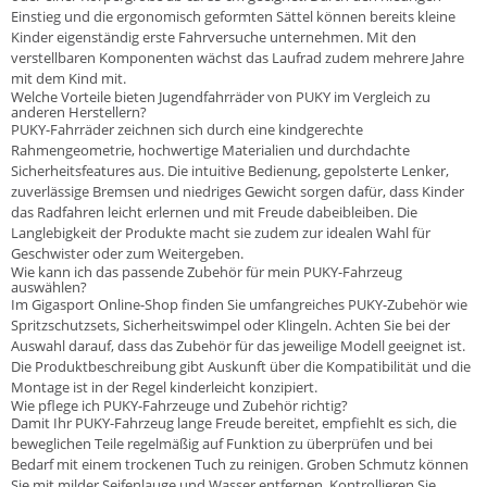
Einstieg und die ergonomisch geformten Sättel können bereits kleine
Kinder eigenständig erste Fahrversuche unternehmen. Mit den
verstellbaren Komponenten wächst das Laufrad zudem mehrere Jahre
mit dem Kind mit.
Welche Vorteile bieten Jugendfahrräder von PUKY im Vergleich zu
anderen Herstellern?
PUKY-Fahrräder zeichnen sich durch eine kindgerechte
Rahmengeometrie, hochwertige Materialien und durchdachte
Sicherheitsfeatures aus. Die intuitive Bedienung, gepolsterte Lenker,
zuverlässige Bremsen und niedriges Gewicht sorgen dafür, dass Kinder
das Radfahren leicht erlernen und mit Freude dabeibleiben. Die
Langlebigkeit der Produkte macht sie zudem zur idealen Wahl für
Geschwister oder zum Weitergeben.
Wie kann ich das passende Zubehör für mein PUKY-Fahrzeug
auswählen?
Im Gigasport Online-Shop finden Sie umfangreiches PUKY-Zubehör wie
Spritzschutzsets, Sicherheitswimpel oder Klingeln. Achten Sie bei der
Auswahl darauf, dass das Zubehör für das jeweilige Modell geeignet ist.
Die Produktbeschreibung gibt Auskunft über die Kompatibilität und die
Montage ist in der Regel kinderleicht konzipiert.
Wie pflege ich PUKY-Fahrzeuge und Zubehör richtig?
Damit Ihr PUKY-Fahrzeug lange Freude bereitet, empfiehlt es sich, die
beweglichen Teile regelmäßig auf Funktion zu überprüfen und bei
Bedarf mit einem trockenen Tuch zu reinigen. Groben Schmutz können
Sie mit milder Seifenlauge und Wasser entfernen. Kontrollieren Sie