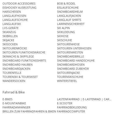
OUTDOOR ACCESSOIRES
BOB & RODEL
EISHOCKEY AUSRÜSTUNG
EISLAUFSCHUHE
HARSCHEISEN
SNOWBOARDHELM
LANGLAUFHOSEN
LANGLAUFJACKEN
LANGLAUFSCHUHE
LANGLAUF SHIRTS
LANGLAUFSKI
LAWINENSICHERHEIT
LVS-GERÄTE
SKI ALPIN
SKIANZUG
SKIKLEIDUNG
SKIBRILLEN
SKIHOSE
SKIJACKE
SKISCHUHE
SKISOCKEN
SKITOURENHOSE
SKITOURENRÖCKE
SKITOUREN UNTERHOSEN
SKITOUREN FUNKTIONSWÄSCHE
SKITOURENWESTEN
SKIWACHS & SKIPFLEGE
SNOWBOARDBRILLE
SNOWBOARD FUNKTIONSSHIRTS
SNOWBOARD HANDSCHUHE
SNOWBOARD HAUBEN
SNOWBOARDHOSEN
SNOWBOARDJACKEN
SNOWBOARD ZUBEHÖR
TOURENFELLE
SKITOURENJACKE
TOURENSKI & TOURSKISET
TOURENSKISCHUHE
WANDERSOCKEN
WINTERSTIEFEL
Fahrrad & Bike
E-BIKES
LASTENFAHRRAD | E-LASTENRAD | CAR
E-MOUNTAINBIKE
E-SCOOTER
FAHRRADANHÄNGER
FAHRRADBEKLEIDUNG
BRILLEN ZUM FAHRRADFAHREN & BIKEN
FAHRRADCOMPUTER