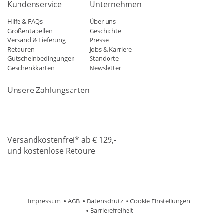
Kundenservice
Unternehmen
Hilfe & FAQs
Über uns
Größentabellen
Geschichte
Versand & Lieferung
Presse
Retouren
Jobs & Karriere
Gutscheinbedingungen
Standorte
Geschenkkarten
Newsletter
Unsere Zahlungsarten
Klarna
Mastercard
Visa
Diners
Applepay
Amazon
Paypa
Versandkostenfrei* ab € 129,-
und kostenlose Retoure
DHL
Gebrüder Weiss
Impressum
AGB
Datenschutz
Cookie Einstellungen
Barrierefreiheit