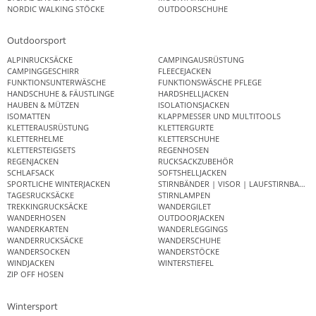
NORDIC WALKING STÖCKE
OUTDOORSCHUHE
Outdoorsport
ALPINRUCKSÄCKE
CAMPINGAUSRÜSTUNG
CAMPINGGESCHIRR
FLEECEJACKEN
FUNKTIONSUNTERWÄSCHE
FUNKTIONSWÄSCHE PFLEGE
HANDSCHUHE & FÄUSTLINGE
HARDSHELLJACKEN
HAUBEN & MÜTZEN
ISOLATIONSJACKEN
ISOMATTEN
KLAPPMESSER UND MULTITOOLS
KLETTERAUSRÜSTUNG
KLETTERGURTE
KLETTERHELME
KLETTERSCHUHE
KLETTERSTEIGSETS
REGENHOSEN
REGENJACKEN
RUCKSACKZUBEHÖR
SCHLAFSACK
SOFTSHELLJACKEN
SPORTLICHE WINTERJACKEN
STIRNBÄNDER | VISOR | LAUFSTIRNBAND
TAGESRUCKSÄCKE
STIRNLAMPEN
TREKKINGRUCKSÄCKE
WANDERGILET
WANDERHOSEN
OUTDOORJACKEN
WANDERKARTEN
WANDERLEGGINGS
WANDERRUCKSÄCKE
WANDERSCHUHE
WANDERSOCKEN
WANDERSTÖCKE
WINDJACKEN
WINTERSTIEFEL
ZIP OFF HOSEN
Wintersport