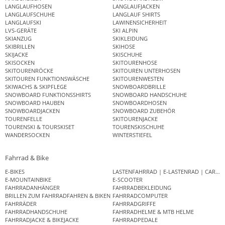
LANGLAUFHOSEN
LANGLAUFJACKEN
LANGLAUFSCHUHE
LANGLAUF SHIRTS
LANGLAUFSKI
LAWINENSICHERHEIT
LVS-GERÄTE
SKI ALPIN
SKIANZUG
SKIKLEIDUNG
SKIBRILLEN
SKIHOSE
SKIJACKE
SKISCHUHE
SKISOCKEN
SKITOURENHOSE
SKITOURENRÖCKE
SKITOUREN UNTERHOSEN
SKITOUREN FUNKTIONSWÄSCHE
SKITOURENWESTEN
SKIWACHS & SKIPFLEGE
SNOWBOARDBRILLE
SNOWBOARD FUNKTIONSSHIRTS
SNOWBOARD HANDSCHUHE
SNOWBOARD HAUBEN
SNOWBOARDHOSEN
SNOWBOARDJACKEN
SNOWBOARD ZUBEHÖR
TOURENFELLE
SKITOURENJACKE
TOURENSKI & TOURSKISET
TOURENSKISCHUHE
WANDERSOCKEN
WINTERSTIEFEL
Fahrrad & Bike
E-BIKES
LASTENFAHRRAD | E-LASTENRAD | CAR
E-MOUNTAINBIKE
E-SCOOTER
FAHRRADANHÄNGER
FAHRRADBEKLEIDUNG
BRILLEN ZUM FAHRRADFAHREN & BIKEN
FAHRRADCOMPUTER
FAHRRÄDER
FAHRRADGRIFFE
FAHRRADHANDSCHUHE
FAHRRADHELME & MTB HELME
FAHRRADJACKE & BIKEJACKE
FAHRRADPEDALE