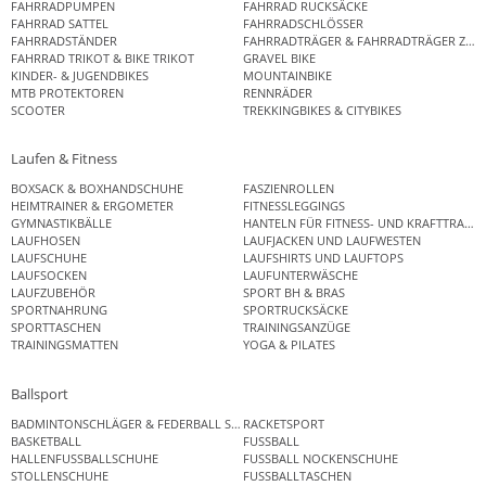
FAHRRADPUMPEN
FAHRRAD RUCKSÄCKE
FAHRRAD SATTEL
FAHRRADSCHLÖSSER
FAHRRADSTÄNDER
FAHRRADTRÄGER & FAHRRADTRÄGER ZUB
FAHRRAD TRIKOT & BIKE TRIKOT
GRAVEL BIKE
KINDER- & JUGENDBIKES
MOUNTAINBIKE
MTB PROTEKTOREN
RENNRÄDER
SCOOTER
TREKKINGBIKES & CITYBIKES
Laufen & Fitness
BOXSACK & BOXHANDSCHUHE
FASZIENROLLEN
HEIMTRAINER & ERGOMETER
FITNESSLEGGINGS
GYMNASTIKBÄLLE
HANTELN FÜR FITNESS- UND KRAFTTRAINI
LAUFHOSEN
LAUFJACKEN UND LAUFWESTEN
LAUFSCHUHE
LAUFSHIRTS UND LAUFTOPS
LAUFSOCKEN
LAUFUNTERWÄSCHE
LAUFZUBEHÖR
SPORT BH & BRAS
SPORTNAHRUNG
SPORTRUCKSÄCKE
SPORTTASCHEN
TRAININGSANZÜGE
TRAININGSMATTEN
YOGA & PILATES
Ballsport
BADMINTONSCHLÄGER & FEDERBALL SETS
RACKETSPORT
BASKETBALL
FUSSBALL
HALLENFUSSBALLSCHUHE
FUSSBALL NOCKENSCHUHE
STOLLENSCHUHE
FUSSBALLTASCHEN