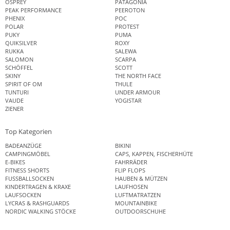
OSPREY
PATAGONIA
PEAK PERFORMANCE
PEEROTON
PHENIX
POC
POLAR
PROTEST
PUKY
PUMA
QUIKSILVER
ROXY
RUKKA
SALEWA
SALOMON
SCARPA
SCHÖFFEL
SCOTT
SKINY
THE NORTH FACE
SPIRIT OF OM
THULE
TUNTURI
UNDER ARMOUR
VAUDE
YOGISTAR
ZIENER
Top Kategorien
BADEANZÜGE
BIKINI
CAMPINGMÖBEL
CAPS, KAPPEN, FISCHERHÜTE
E-BIKES
FAHRRÄDER
FITNESS SHORTS
FLIP FLOPS
FUSSBALLSOCKEN
HAUBEN & MÜTZEN
KINDERTRAGEN & KRAXE
LAUFHOSEN
LAUFSOCKEN
LUFTMATRATZEN
LYCRAS & RASHGUARDS
MOUNTAINBIKE
NORDIC WALKING STÖCKE
OUTDOORSCHUHE