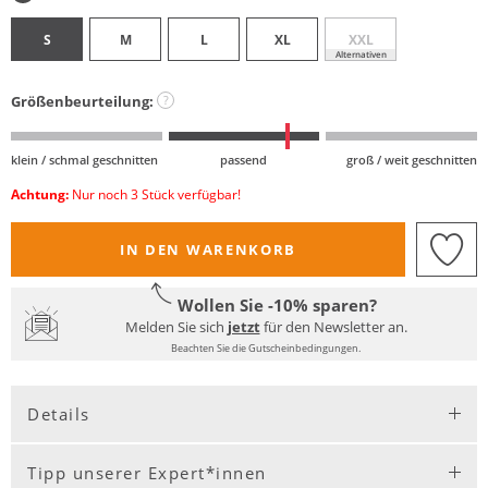
S
M
L
XL
XXL
Alternativen
Größenbeurteilung:
?
klein / schmal geschnitten
passend
groß / weit geschnitten
Achtung:
Nur noch 3 Stück verfügbar!
IN DEN WARENKORB
Wollen Sie -10% sparen?
Melden Sie sich
jetzt
für den Newsletter an.
Beachten Sie die Gutscheinbedingungen.
Details
Tipp unserer Expert*innen