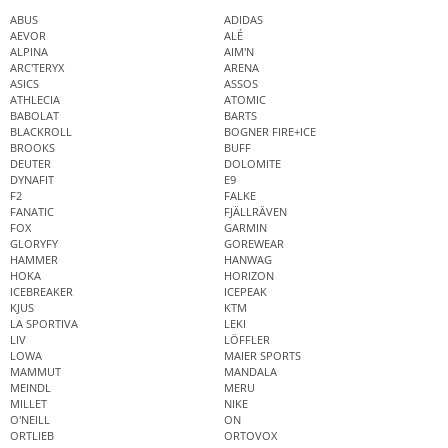
ABUS
ADIDAS
AEVOR
ALÉ
ALPINA
AIM'N
ARC'TERYX
ARENA
ASICS
ASSOS
ATHLECIA
ATOMIC
BABOLAT
BARTS
BLACKROLL
BOGNER FIRE+ICE
BROOKS
BUFF
DEUTER
DOLOMITE
DYNAFIT
E9
F2
FALKE
FANATIC
FJÄLLRÄVEN
FOX
GARMIN
GLORYFY
GOREWEAR
HAMMER
HANWAG
HOKA
HORIZON
ICEBREAKER
ICEPEAK
KJUS
KTM
LA SPORTIVA
LEKI
LIV
LÖFFLER
LOWA
MAIER SPORTS
MAMMUT
MANDALA
MEINDL
MERU
MILLET
NIKE
O'NEILL
ON
ORTLIEB
ORTOVOX