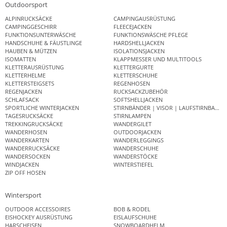
Outdoorsport
ALPINRUCKSÄCKE
CAMPINGAUSRÜSTUNG
CAMPINGGESCHIRR
FLEECEJACKEN
FUNKTIONSUNTERWÄSCHE
FUNKTIONSWÄSCHE PFLEGE
HANDSCHUHE & FÄUSTLINGE
HARDSHELLJACKEN
HAUBEN & MÜTZEN
ISOLATIONSJACKEN
ISOMATTEN
KLAPPMESSER UND MULTITOOLS
KLETTERAUSRÜSTUNG
KLETTERGURTE
KLETTERHELME
KLETTERSCHUHE
KLETTERSTEIGSETS
REGENHOSEN
REGENJACKEN
RUCKSACKZUBEHÖR
SCHLAFSACK
SOFTSHELLJACKEN
SPORTLICHE WINTERJACKEN
STIRNBÄNDER | VISOR | LAUFSTIRNBAND
TAGESRUCKSÄCKE
STIRNLAMPEN
TREKKINGRUCKSÄCKE
WANDERGILET
WANDERHOSEN
OUTDOORJACKEN
WANDERKARTEN
WANDERLEGGINGS
WANDERRUCKSÄCKE
WANDERSCHUHE
WANDERSOCKEN
WANDERSTÖCKE
WINDJACKEN
WINTERSTIEFEL
ZIP OFF HOSEN
Wintersport
OUTDOOR ACCESSOIRES
BOB & RODEL
EISHOCKEY AUSRÜSTUNG
EISLAUFSCHUHE
HARSCHEISEN
SNOWBOARDHELM