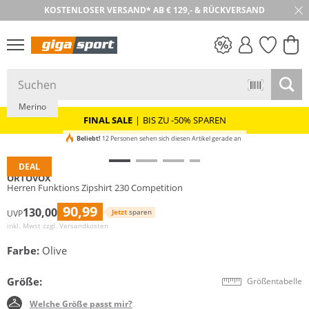
KOSTENLOSER VERSAND* AB € 129,- & RÜCKVERSAND
30 TAGE RÜCKGABE
Nachhaltig
PREIS & WERT
SALE
Merino
FINAL SALE
|
BIS ZU -50% SPAREN
Beliebt!
12 Personen sehen sich diesen Artikel gerade an
DEAL
ORTOVOX
Herren Funktions Zipshirt 230 Competition
90,99
130,00
Jetzt
sparen
UVP
inkl. Mwst zzgl.
Versandkosten
Farbe:
Olive
Größe:
Größentabelle
Welche Größe passt mir?