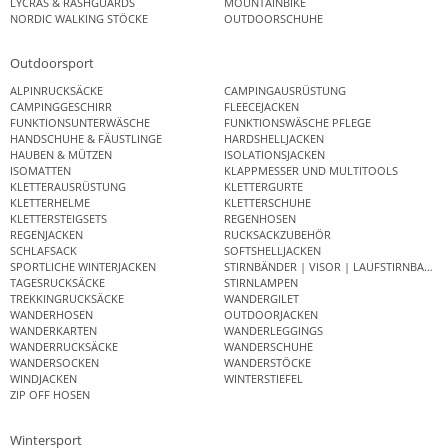
LYCRAS & RASHGUARDS
MOUNTAINBIKE
NORDIC WALKING STÖCKE
OUTDOORSCHUHE
Outdoorsport
ALPINRUCKSÄCKE
CAMPINGAUSRÜSTUNG
CAMPINGGESCHIRR
FLEECEJACKEN
FUNKTIONSUNTERWÄSCHE
FUNKTIONSWÄSCHE PFLEGE
HANDSCHUHE & FÄUSTLINGE
HARDSHELLJACKEN
HAUBEN & MÜTZEN
ISOLATIONSJACKEN
ISOMATTEN
KLAPPMESSER UND MULTITOOLS
KLETTERAUSRÜSTUNG
KLETTERGURTE
KLETTERHELME
KLETTERSCHUHE
KLETTERSTEIGSETS
REGENHOSEN
REGENJACKEN
RUCKSACKZUBEHÖR
SCHLAFSACK
SOFTSHELLJACKEN
SPORTLICHE WINTERJACKEN
STIRNBÄNDER | VISOR | LAUFSTIRNBAND
TAGESRUCKSÄCKE
STIRNLAMPEN
TREKKINGRUCKSÄCKE
WANDERGILET
WANDERHOSEN
OUTDOORJACKEN
WANDERKARTEN
WANDERLEGGINGS
WANDERRUCKSÄCKE
WANDERSCHUHE
WANDERSOCKEN
WANDERSTÖCKE
WINDJACKEN
WINTERSTIEFEL
ZIP OFF HOSEN
Wintersport