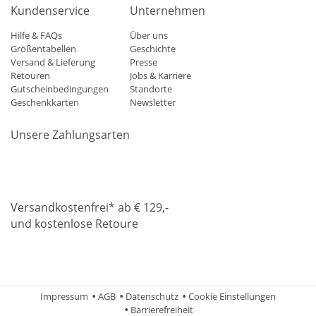
Kundenservice
Unternehmen
Hilfe & FAQs
Über uns
Größentabellen
Geschichte
Versand & Lieferung
Presse
Retouren
Jobs & Karriere
Gutscheinbedingungen
Standorte
Geschenkkarten
Newsletter
Unsere Zahlungsarten
Klarna
Mastercard
Visa
Diners
Applepay
Amazon
Paypa
Versandkostenfrei* ab € 129,-
und kostenlose Retoure
DHL
Gebrüder Weiss
Impressum
AGB
Datenschutz
Cookie Einstellungen
Barrierefreiheit