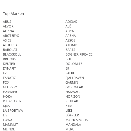
Top Marken
ABUS
ADIDAS
AEVOR
ALÉ
ALPINA
AIM'N
ARC'TERYX
ARENA
ASICS
ASSOS
ATHLECIA
ATOMIC
BABOLAT
BARTS
BLACKROLL
BOGNER FIRE+ICE
BROOKS
BUFF
DEUTER
DOLOMITE
DYNAFIT
E9
F2
FALKE
FANATIC
FJÄLLRÄVEN
FOX
GARMIN
GLORYFY
GOREWEAR
HAMMER
HANWAG
HOKA
HORIZON
ICEBREAKER
ICEPEAK
KJUS
KTM
LA SPORTIVA
LEKI
LIV
LÖFFLER
LOWA
MAIER SPORTS
MAMMUT
MANDALA
MEINDL
MERU