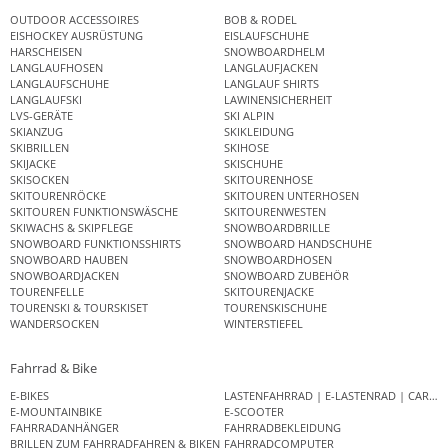
OUTDOOR ACCESSOIRES
BOB & RODEL
EISHOCKEY AUSRÜSTUNG
EISLAUFSCHUHE
HARSCHEISEN
SNOWBOARDHELM
LANGLAUFHOSEN
LANGLAUFJACKEN
LANGLAUFSCHUHE
LANGLAUF SHIRTS
LANGLAUFSKI
LAWINENSICHERHEIT
LVS-GERÄTE
SKI ALPIN
SKIANZUG
SKIKLEIDUNG
SKIBRILLEN
SKIHOSE
SKIJACKE
SKISCHUHE
SKISOCKEN
SKITOURENHOSE
SKITOURENRÖCKE
SKITOUREN UNTERHOSEN
SKITOUREN FUNKTIONSWÄSCHE
SKITOURENWESTEN
SKIWACHS & SKIPFLEGE
SNOWBOARDBRILLE
SNOWBOARD FUNKTIONSSHIRTS
SNOWBOARD HANDSCHUHE
SNOWBOARD HAUBEN
SNOWBOARDHOSEN
SNOWBOARDJACKEN
SNOWBOARD ZUBEHÖR
TOURENFELLE
SKITOURENJACKE
TOURENSKI & TOURSKISET
TOURENSKISCHUHE
WANDERSOCKEN
WINTERSTIEFEL
Fahrrad & Bike
E-BIKES
LASTENFAHRRAD | E-LASTENRAD | CAR
E-MOUNTAINBIKE
E-SCOOTER
FAHRRADANHÄNGER
FAHRRADBEKLEIDUNG
BRILLEN ZUM FAHRRADFAHREN & BIKEN
FAHRRADCOMPUTER