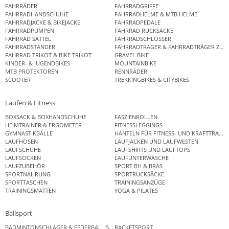
FAHRRÄDER
FAHRRADGRIFFE
FAHRRADHANDSCHUHE
FAHRRADHELME & MTB HELME
FAHRRADJACKE & BIKEJACKE
FAHRRADPEDALE
FAHRRADPUMPEN
FAHRRAD RUCKSÄCKE
FAHRRAD SATTEL
FAHRRADSCHLÖSSER
FAHRRADSTÄNDER
FAHRRADTRÄGER & FAHRRADTRÄGER ZUB
FAHRRAD TRIKOT & BIKE TRIKOT
GRAVEL BIKE
KINDER- & JUGENDBIKES
MOUNTAINBIKE
MTB PROTEKTOREN
RENNRÄDER
SCOOTER
TREKKINGBIKES & CITYBIKES
Laufen & Fitness
BOXSACK & BOXHANDSCHUHE
FASZIENROLLEN
HEIMTRAINER & ERGOMETER
FITNESSLEGGINGS
GYMNASTIKBÄLLE
HANTELN FÜR FITNESS- UND KRAFTTRAINI
LAUFHOSEN
LAUFJACKEN UND LAUFWESTEN
LAUFSCHUHE
LAUFSHIRTS UND LAUFTOPS
LAUFSOCKEN
LAUFUNTERWÄSCHE
LAUFZUBEHÖR
SPORT BH & BRAS
SPORTNAHRUNG
SPORTRUCKSÄCKE
SPORTTASCHEN
TRAININGSANZÜGE
TRAININGSMATTEN
YOGA & PILATES
Ballsport
BADMINTONSCHLÄGER & FEDERBALL SETS
RACKETSPORT