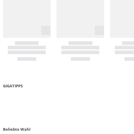
GIGATIPPS
LAUFSCHUHE GUIDE
5 KR
Beliebte Wahl