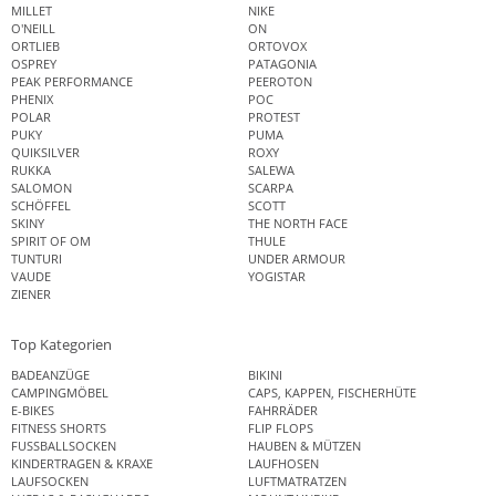
MILLET
NIKE
O'NEILL
ON
ORTLIEB
ORTOVOX
OSPREY
PATAGONIA
PEAK PERFORMANCE
PEEROTON
PHENIX
POC
POLAR
PROTEST
PUKY
PUMA
QUIKSILVER
ROXY
RUKKA
SALEWA
SALOMON
SCARPA
SCHÖFFEL
SCOTT
SKINY
THE NORTH FACE
SPIRIT OF OM
THULE
TUNTURI
UNDER ARMOUR
VAUDE
YOGISTAR
ZIENER
Top Kategorien
BADEANZÜGE
BIKINI
CAMPINGMÖBEL
CAPS, KAPPEN, FISCHERHÜTE
E-BIKES
FAHRRÄDER
FITNESS SHORTS
FLIP FLOPS
FUSSBALLSOCKEN
HAUBEN & MÜTZEN
KINDERTRAGEN & KRAXE
LAUFHOSEN
LAUFSOCKEN
LUFTMATRATZEN