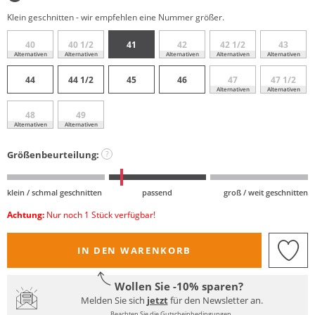
Klein geschnitten - wir empfehlen eine Nummer größer.
40
40 1/2
41
42
42 1/2
43
Alternativen
Alternativen
Alternativen
Alternativen
Alternativen
44
44 1/2
45
46
47
47 1/2
Alternativen
Alternativen
48
49
Alternativen
Alternativen
Größenbeurteilung:
?
klein / schmal geschnitten
passend
groß / weit geschnitten
Achtung:
Nur noch 1 Stück verfügbar!
IN DEN WARENKORB
Wollen Sie -10% sparen?
Melden Sie sich
jetzt
für den Newsletter an.
Beachten Sie die Gutscheinbedingungen.