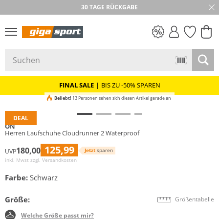
30 TAGE RÜCKGABE
PREIS & WERT
SALE
FINAL SALE
|
BIS ZU -50% SPAREN
Beliebt!
13 Personen sehen sich diesen Artikel gerade an
DEAL
ON
Herren Laufschuhe Cloudrunner 2 Waterproof
125,99
180,00
Jetzt
sparen
UVP
inkl. Mwst zzgl.
Versandkosten
Farbe:
Schwarz
Größe:
Größentabelle
Welche Größe passt mir?