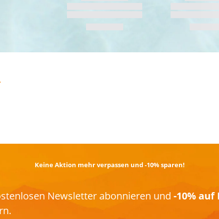
TRAIL­RUNNING
Keine Aktion mehr verpassen und -10% sparen!
kostenlosen Newsletter abonnieren und
-10% auf 
rn.