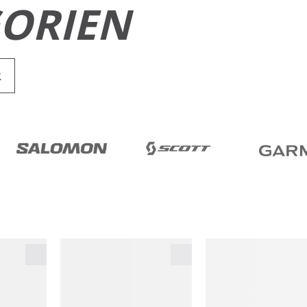
ORIEN
R
RUN