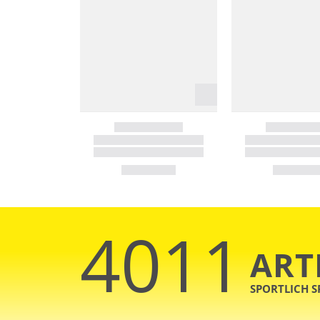
4011
ART
SPORTLICH 