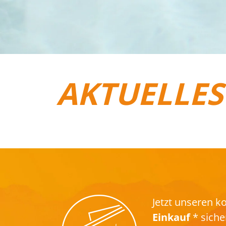
AKTUELLES
REISEGEPÄCK
Jetzt unseren 
Einkauf
* siche