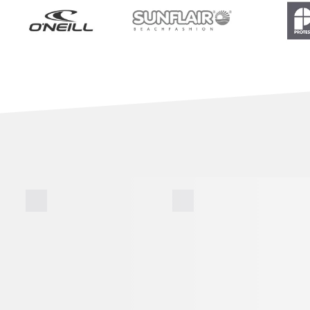
BADE­SHORTS
BADE­SCHUHE