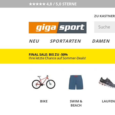
★★★★★ 4,8 / 5,0 STERNE
ZU KASTNER
MUST-HAVE
PREIS & WERT
SALE
NEU
SPORTARTEN
DAMEN
FINAL SALE: BIS ZU -50%
Ihre letzte Chance auf Sommer-Deals!
BIKE
SWIM &
LAUFEN
BEACH