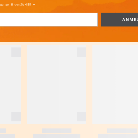
ngungen finden Sie
HIER
ANME