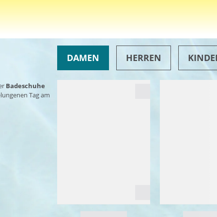
DAMEN
HERREN
KINDE
er
Badeschuhe
gelungenen Tag am