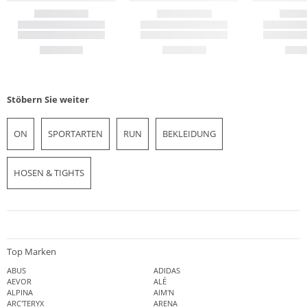
Stöbern Sie weiter
ON
SPORTARTEN
RUN
BEKLEIDUNG
HOSEN & TIGHTS
Top Marken
ABUS
ADIDAS
AEVOR
ALÉ
ALPINA
AIM'N
ARC'TERYX
ARENA