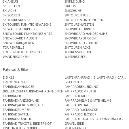
SKIANZUG
SKIKLEIDUNG
SKIBRILLEN
SKIHOSE
SKIJACKE
SKISCHUHE
SKISOCKEN
SKITOURENHOSE
SKITOURENRÖCKE
SKITOUREN UNTERHOSEN
SKITOUREN FUNKTIONSWÄSCHE
SKITOURENWESTEN
SKIWACHS & SKIPFLEGE
SNOWBOARDBRILLE
SNOWBOARD FUNKTIONSSHIRTS
SNOWBOARD HANDSCHUHE
SNOWBOARD HAUBEN
SNOWBOARDHOSEN
SNOWBOARDJACKEN
SNOWBOARD ZUBEHÖR
TOURENFELLE
SKITOURENJACKE
TOURENSKI & TOURSKISET
TOURENSKISCHUHE
WANDERSOCKEN
WINTERSTIEFEL
Fahrrad & Bike
E-BIKES
LASTENFAHRRAD | E-LASTENRAD | CAR
E-MOUNTAINBIKE
E-SCOOTER
FAHRRADANHÄNGER
FAHRRADBEKLEIDUNG
BRILLEN ZUM FAHRRADFAHREN & BIKEN
FAHRRADCOMPUTER
FAHRRÄDER
FAHRRADGRIFFE
FAHRRADHANDSCHUHE
FAHRRADHELME & MTB HELME
FAHRRADJACKE & BIKEJACKE
FAHRRADPEDALE
FAHRRADPUMPEN
FAHRRAD RUCKSÄCKE
FAHRRAD SATTEL
FAHRRADSCHLÖSSER
FAHRRADSTÄNDER
FAHRRADTRÄGER & FAHRRADTRÄGER ZUB
FAHRRAD TRIKOT & BIKE TRIKOT
GRAVEL BIKE
KINDER- & JUGENDBIKES
MOUNTAINBIKE