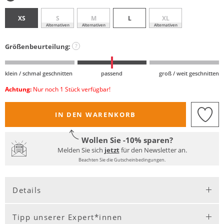
XS
S
M
L
XL
Alternativen
Alternativen
Alternativen
Größenbeurteilung:
?
klein / schmal geschnitten
passend
groß / weit geschnitten
Achtung:
Nur noch 1 Stück verfügbar!
IN DEN WARENKORB
Wollen Sie -10% sparen?
Melden Sie sich
jetzt
für den Newsletter an.
Beachten Sie die Gutscheinbedingungen.
Details
Tipp unserer Expert*innen