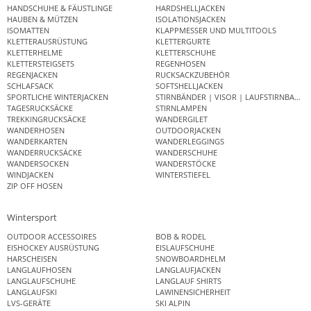
HANDSCHUHE & FÄUSTLINGE
HARDSHELLJACKEN
HAUBEN & MÜTZEN
ISOLATIONSJACKEN
ISOMATTEN
KLAPPMESSER UND MULTITOOLS
KLETTERAUSRÜSTUNG
KLETTERGURTE
KLETTERHELME
KLETTERSCHUHE
KLETTERSTEIGSETS
REGENHOSEN
REGENJACKEN
RUCKSACKZUBEHÖR
SCHLAFSACK
SOFTSHELLJACKEN
SPORTLICHE WINTERJACKEN
STIRNBÄNDER | VISOR | LAUFSTIRNBAND
TAGESRUCKSÄCKE
STIRNLAMPEN
TREKKINGRUCKSÄCKE
WANDERGILET
WANDERHOSEN
OUTDOORJACKEN
WANDERKARTEN
WANDERLEGGINGS
WANDERRUCKSÄCKE
WANDERSCHUHE
WANDERSOCKEN
WANDERSTÖCKE
WINDJACKEN
WINTERSTIEFEL
ZIP OFF HOSEN
Wintersport
OUTDOOR ACCESSOIRES
BOB & RODEL
EISHOCKEY AUSRÜSTUNG
EISLAUFSCHUHE
HARSCHEISEN
SNOWBOARDHELM
LANGLAUFHOSEN
LANGLAUFJACKEN
LANGLAUFSCHUHE
LANGLAUF SHIRTS
LANGLAUFSKI
LAWINENSICHERHEIT
LVS-GERÄTE
SKI ALPIN