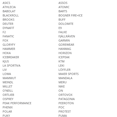
ASICS
ASSOS
ATHLECIA
ATOMIC
BABOLAT
BARTS
BLACKROLL
BOGNER FIRE+ICE
BROOKS
BUFF
DEUTER
DOLOMITE
DYNAFIT
E9
F2
FALKE
FANATIC
FJÄLLRÄVEN
FOX
GARMIN
GLORYFY
GOREWEAR
HAMMER
HANWAG
HOKA
HORIZON
ICEBREAKER
ICEPEAK
KJUS
KTM
LA SPORTIVA
LEKI
LIV
LÖFFLER
LOWA
MAIER SPORTS
MAMMUT
MANDALA
MEINDL
MERU
MILLET
NIKE
O'NEILL
ON
ORTLIEB
ORTOVOX
OSPREY
PATAGONIA
PEAK PERFORMANCE
PEEROTON
PHENIX
POC
POLAR
PROTEST
PUKY
PUMA