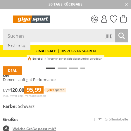
30 TAGE RÜCKGABE
PREIS & WERT
SALE
Nachhaltig
FINAL SALE
|
BIS ZU -50% SPAREN
Beliebt!
14 Personen sehen sich diesen Artikel gerade an
DEAL
ON
Damen Lauftight Performance
95,99
120,00
Jetzt
sparen
UVP
inkl. Mwst zzgl.
Versandkosten
Farbe:
Schwarz
Größe:
Größentabelle
Welche Größe passt mir?