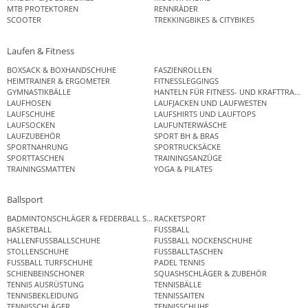
MTB PROTEKTOREN
RENNRÄDER
SCOOTER
TREKKINGBIKES & CITYBIKES
Laufen & Fitness
BOXSACK & BOXHANDSCHUHE
FASZIENROLLEN
HEIMTRAINER & ERGOMETER
FITNESSLEGGINGS
GYMNASTIKBÄLLE
HANTELN FÜR FITNESS- UND KRAFTTRAINI
LAUFHOSEN
LAUFJACKEN UND LAUFWESTEN
LAUFSCHUHE
LAUFSHIRTS UND LAUFTOPS
LAUFSOCKEN
LAUFUNTERWÄSCHE
LAUFZUBEHÖR
SPORT BH & BRAS
SPORTNAHRUNG
SPORTRUCKSÄCKE
SPORTTASCHEN
TRAININGSANZÜGE
TRAININGSMATTEN
YOGA & PILATES
Ballsport
BADMINTONSCHLÄGER & FEDERBALL SETS
RACKETSPORT
BASKETBALL
FUSSBALL
HALLENFUSSBALLSCHUHE
FUSSBALL NOCKENSCHUHE
STOLLENSCHUHE
FUSSBALLTASCHEN
FUSSBALL TURFSCHUHE
PADEL TENNIS
SCHIENBEINSCHONER
SQUASHSCHLÄGER & ZUBEHÖR
TENNIS AUSRÜSTUNG
TENNISBÄLLE
TENNISBEKLEIDUNG
TENNISSAITEN
TENNISSCHLÄGER
TENNISSCHUHE