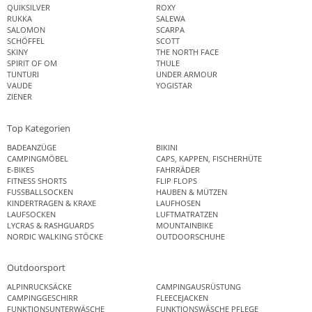
QUIKSILVER
ROXY
RUKKA
SALEWA
SALOMON
SCARPA
SCHÖFFEL
SCOTT
SKINY
THE NORTH FACE
SPIRIT OF OM
THULE
TUNTURI
UNDER ARMOUR
VAUDE
YOGISTAR
ZIENER
Top Kategorien
BADEANZÜGE
BIKINI
CAMPINGMÖBEL
CAPS, KAPPEN, FISCHERHÜTE
E-BIKES
FAHRRÄDER
FITNESS SHORTS
FLIP FLOPS
FUSSBALLSOCKEN
HAUBEN & MÜTZEN
KINDERTRAGEN & KRAXE
LAUFHOSEN
LAUFSOCKEN
LUFTMATRATZEN
LYCRAS & RASHGUARDS
MOUNTAINBIKE
NORDIC WALKING STÖCKE
OUTDOORSCHUHE
Outdoorsport
ALPINRUCKSÄCKE
CAMPINGAUSRÜSTUNG
CAMPINGGESCHIRR
FLEECEJACKEN
FUNKTIONSUNTERWÄSCHE
FUNKTIONSWÄSCHE PFLEGE