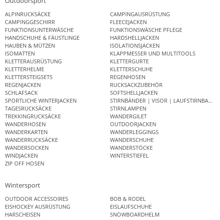
Outdoorsport
ALPINRUCKSÄCKE
CAMPINGAUSRÜSTUNG
CAMPINGGESCHIRR
FLEECEJACKEN
FUNKTIONSUNTERWÄSCHE
FUNKTIONSWÄSCHE PFLEGE
HANDSCHUHE & FÄUSTLINGE
HARDSHELLJACKEN
HAUBEN & MÜTZEN
ISOLATIONSJACKEN
ISOMATTEN
KLAPPMESSER UND MULTITOOLS
KLETTERAUSRÜSTUNG
KLETTERGURTE
KLETTERHELME
KLETTERSCHUHE
KLETTERSTEIGSETS
REGENHOSEN
REGENJACKEN
RUCKSACKZUBEHÖR
SCHLAFSACK
SOFTSHELLJACKEN
SPORTLICHE WINTERJACKEN
STIRNBÄNDER | VISOR | LAUFSTIRNBAND
TAGESRUCKSÄCKE
STIRNLAMPEN
TREKKINGRUCKSÄCKE
WANDERGILET
WANDERHOSEN
OUTDOORJACKEN
WANDERKARTEN
WANDERLEGGINGS
WANDERRUCKSÄCKE
WANDERSCHUHE
WANDERSOCKEN
WANDERSTÖCKE
WINDJACKEN
WINTERSTIEFEL
ZIP OFF HOSEN
Wintersport
OUTDOOR ACCESSOIRES
BOB & RODEL
EISHOCKEY AUSRÜSTUNG
EISLAUFSCHUHE
HARSCHEISEN
SNOWBOARDHELM