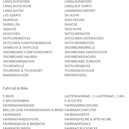
LANGLAUFHOSEN
LANGLAUFJACKEN
LANGLAUFSCHUHE
LANGLAUF SHIRTS
LANGLAUFSKI
LAWINENSICHERHEIT
LVS-GERÄTE
SKI ALPIN
SKIANZUG
SKIKLEIDUNG
SKIBRILLEN
SKIHOSE
SKIJACKE
SKISCHUHE
SKISOCKEN
SKITOURENHOSE
SKITOURENRÖCKE
SKITOUREN UNTERHOSEN
SKITOUREN FUNKTIONSWÄSCHE
SKITOURENWESTEN
SKIWACHS & SKIPFLEGE
SNOWBOARDBRILLE
SNOWBOARD FUNKTIONSSHIRTS
SNOWBOARD HANDSCHUHE
SNOWBOARD HAUBEN
SNOWBOARDHOSEN
SNOWBOARDJACKEN
SNOWBOARD ZUBEHÖR
TOURENFELLE
SKITOURENJACKE
TOURENSKI & TOURSKISET
TOURENSKISCHUHE
WANDERSOCKEN
WINTERSTIEFEL
Fahrrad & Bike
E-BIKES
LASTENFAHRRAD | E-LASTENRAD | CAR
E-MOUNTAINBIKE
E-SCOOTER
FAHRRADANHÄNGER
FAHRRADBEKLEIDUNG
BRILLEN ZUM FAHRRADFAHREN & BIKEN
FAHRRADCOMPUTER
FAHRRÄDER
FAHRRADGRIFFE
FAHRRADHANDSCHUHE
FAHRRADHELME & MTB HELME
FAHRRADJACKE & BIKEJACKE
FAHRRADPEDALE
FAHRRADPUMPEN
FAHRRAD RUCKSÄCKE