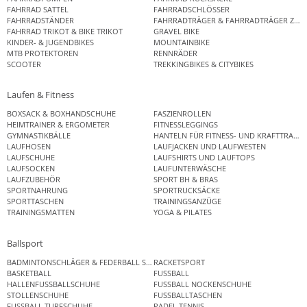
FAHRRAD SATTEL
FAHRRADSCHLÖSSER
FAHRRADSTÄNDER
FAHRRADTRÄGER & FAHRRADTRÄGER ZUB
FAHRRAD TRIKOT & BIKE TRIKOT
GRAVEL BIKE
KINDER- & JUGENDBIKES
MOUNTAINBIKE
MTB PROTEKTOREN
RENNRÄDER
SCOOTER
TREKKINGBIKES & CITYBIKES
Laufen & Fitness
BOXSACK & BOXHANDSCHUHE
FASZIENROLLEN
HEIMTRAINER & ERGOMETER
FITNESSLEGGINGS
GYMNASTIKBÄLLE
HANTELN FÜR FITNESS- UND KRAFTTRAINI
LAUFHOSEN
LAUFJACKEN UND LAUFWESTEN
LAUFSCHUHE
LAUFSHIRTS UND LAUFTOPS
LAUFSOCKEN
LAUFUNTERWÄSCHE
LAUFZUBEHÖR
SPORT BH & BRAS
SPORTNAHRUNG
SPORTRUCKSÄCKE
SPORTTASCHEN
TRAININGSANZÜGE
TRAININGSMATTEN
YOGA & PILATES
Ballsport
BADMINTONSCHLÄGER & FEDERBALL SETS
RACKETSPORT
BASKETBALL
FUSSBALL
HALLENFUSSBALLSCHUHE
FUSSBALL NOCKENSCHUHE
STOLLENSCHUHE
FUSSBALLTASCHEN
FUSSBALL TURFSCHUHE
PADEL TENNIS