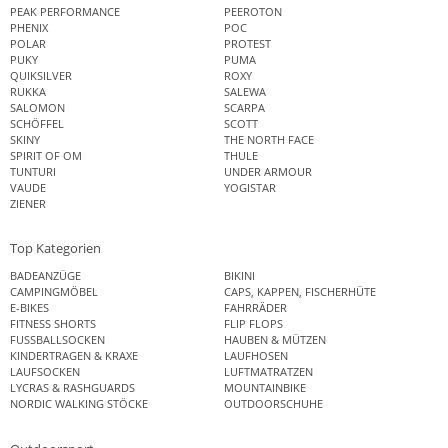
PEAK PERFORMANCE
PEEROTON
PHENIX
POC
POLAR
PROTEST
PUKY
PUMA
QUIKSILVER
ROXY
RUKKA
SALEWA
SALOMON
SCARPA
SCHÖFFEL
SCOTT
SKINY
THE NORTH FACE
SPIRIT OF OM
THULE
TUNTURI
UNDER ARMOUR
VAUDE
YOGISTAR
ZIENER
Top Kategorien
BADEANZÜGE
BIKINI
CAMPINGMÖBEL
CAPS, KAPPEN, FISCHERHÜTE
E-BIKES
FAHRRÄDER
FITNESS SHORTS
FLIP FLOPS
FUSSBALLSOCKEN
HAUBEN & MÜTZEN
KINDERTRAGEN & KRAXE
LAUFHOSEN
LAUFSOCKEN
LUFTMATRATZEN
LYCRAS & RASHGUARDS
MOUNTAINBIKE
NORDIC WALKING STÖCKE
OUTDOORSCHUHE