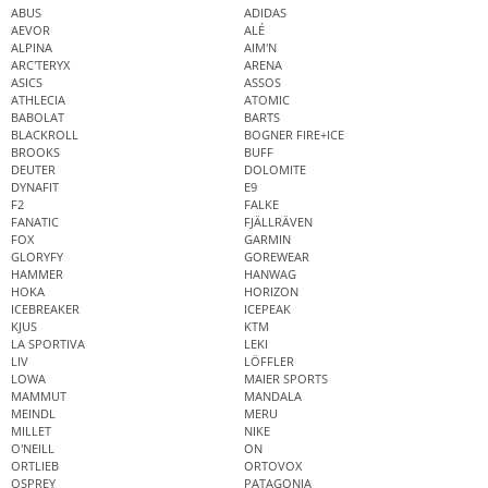
ABUS
ADIDAS
AEVOR
ALÉ
ALPINA
AIM'N
ARC'TERYX
ARENA
ASICS
ASSOS
ATHLECIA
ATOMIC
BABOLAT
BARTS
BLACKROLL
BOGNER FIRE+ICE
BROOKS
BUFF
DEUTER
DOLOMITE
DYNAFIT
E9
F2
FALKE
FANATIC
FJÄLLRÄVEN
FOX
GARMIN
GLORYFY
GOREWEAR
HAMMER
HANWAG
HOKA
HORIZON
ICEBREAKER
ICEPEAK
KJUS
KTM
LA SPORTIVA
LEKI
LIV
LÖFFLER
LOWA
MAIER SPORTS
MAMMUT
MANDALA
MEINDL
MERU
MILLET
NIKE
O'NEILL
ON
ORTLIEB
ORTOVOX
OSPREY
PATAGONIA