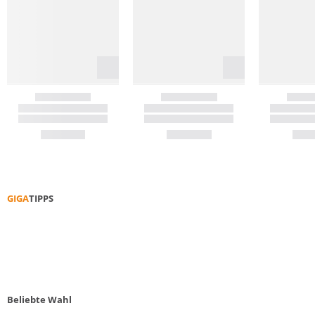
GIGA
TIPPS
FUNKTIONS­KLEIDUNG PFLEGEN
5 KRA
Beliebte Wahl