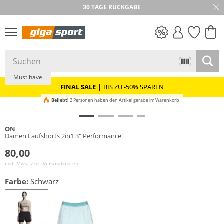
30 TAGE RÜCKGABE
PREIS & WERT
SALE
Must have
FINAL SALE
|
BIS ZU -50% SPAREN
Beliebt!
2 Personen haben den Artikel gerade im Warenkorb
ON
Damen Laufshorts 2in1 3" Performance
80,00
inkl. Mwst zzgl.
Versandkosten
Farbe:
Schwarz