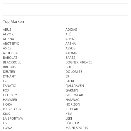
Top Marken
ABUS
ADIDAS
AEVOR
ALÉ
ALPINA
AIM'N
ARC'TERYX
ARENA
ASICS
ASSOS
ATHLECIA
ATOMIC
BABOLAT
BARTS
BLACKROLL
BOGNER FIRE+ICE
BROOKS
BUFF
DEUTER
DOLOMITE
DYNAFIT
E9
F2
FALKE
FANATIC
FJÄLLRÄVEN
FOX
GARMIN
GLORYFY
GOREWEAR
HAMMER
HANWAG
HOKA
HORIZON
ICEBREAKER
ICEPEAK
KJUS
KTM
LA SPORTIVA
LEKI
LIV
LÖFFLER
LOWA
MAIER SPORTS