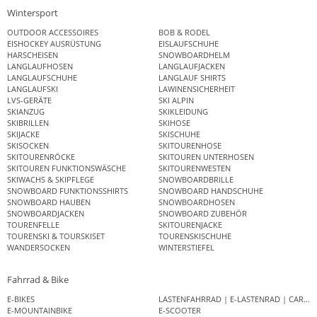
Wintersport
OUTDOOR ACCESSOIRES
BOB & RODEL
EISHOCKEY AUSRÜSTUNG
EISLAUFSCHUHE
HARSCHEISEN
SNOWBOARDHELM
LANGLAUFHOSEN
LANGLAUFJACKEN
LANGLAUFSCHUHE
LANGLAUF SHIRTS
LANGLAUFSKI
LAWINENSICHERHEIT
LVS-GERÄTE
SKI ALPIN
SKIANZUG
SKIKLEIDUNG
SKIBRILLEN
SKIHOSE
SKIJACKE
SKISCHUHE
SKISOCKEN
SKITOURENHOSE
SKITOURENRÖCKE
SKITOUREN UNTERHOSEN
SKITOUREN FUNKTIONSWÄSCHE
SKITOURENWESTEN
SKIWACHS & SKIPFLEGE
SNOWBOARDBRILLE
SNOWBOARD FUNKTIONSSHIRTS
SNOWBOARD HANDSCHUHE
SNOWBOARD HAUBEN
SNOWBOARDHOSEN
SNOWBOARDJACKEN
SNOWBOARD ZUBEHÖR
TOURENFELLE
SKITOURENJACKE
TOURENSKI & TOURSKISET
TOURENSKISCHUHE
WANDERSOCKEN
WINTERSTIEFEL
Fahrrad & Bike
E-BIKES
LASTENFAHRRAD | E-LASTENRAD | CAR
E-MOUNTAINBIKE
E-SCOOTER