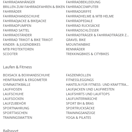
FAHRRADANHÄNGER
FAHRRADBEKLEIDUNG
BRILLEN ZUM FAHRRADFAHREN & BIKEN
FAHRRADCOMPUTER
FAHRRÄDER
FAHRRADGRIFFE
FAHRRADHANDSCHUHE
FAHRRADHELME & MTB HELME
FAHRRADJACKE & BIKEJACKE
FAHRRADPEDALE
FAHRRADPUMPEN
FAHRRAD RUCKSÄCKE
FAHRRAD SATTEL
FAHRRADSCHLÖSSER
FAHRRADSTÄNDER
FAHRRADTRÄGER & FAHRRADTRÄGER ZUB
FAHRRAD TRIKOT & BIKE TRIKOT
GRAVEL BIKE
KINDER- & JUGENDBIKES
MOUNTAINBIKE
MTB PROTEKTOREN
RENNRÄDER
SCOOTER
TREKKINGBIKES & CITYBIKES
Laufen & Fitness
BOXSACK & BOXHANDSCHUHE
FASZIENROLLEN
HEIMTRAINER & ERGOMETER
FITNESSLEGGINGS
GYMNASTIKBÄLLE
HANTELN FÜR FITNESS- UND KRAFTTRAINI
LAUFHOSEN
LAUFJACKEN UND LAUFWESTEN
LAUFSCHUHE
LAUFSHIRTS UND LAUFTOPS
LAUFSOCKEN
LAUFUNTERWÄSCHE
LAUFZUBEHÖR
SPORT BH & BRAS
SPORTNAHRUNG
SPORTRUCKSÄCKE
SPORTTASCHEN
TRAININGSANZÜGE
TRAININGSMATTEN
YOGA & PILATES
Ballsport