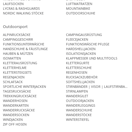
LAUFSOCKEN
LUFTMATRATZEN
LYCRAS & RASHGUARDS
MOUNTAINBIKE
NORDIC WALKING STÖCKE
OUTDOORSCHUHE
Outdoorsport
ALPINRUCKSÄCKE
CAMPINGAUSRÜSTUNG
CAMPINGGESCHIRR
FLEECEJACKEN
FUNKTIONSUNTERWÄSCHE
FUNKTIONSWÄSCHE PFLEGE
HANDSCHUHE & FÄUSTLINGE
HARDSHELLJACKEN
HAUBEN & MÜTZEN
ISOLATIONSJACKEN
ISOMATTEN
KLAPPMESSER UND MULTITOOLS
KLETTERAUSRÜSTUNG
KLETTERGURTE
KLETTERHELME
KLETTERSCHUHE
KLETTERSTEIGSETS
REGENHOSEN
REGENJACKEN
RUCKSACKZUBEHÖR
SCHLAFSACK
SOFTSHELLJACKEN
SPORTLICHE WINTERJACKEN
STIRNBÄNDER | VISOR | LAUFSTIRNBAND
TAGESRUCKSÄCKE
STIRNLAMPEN
TREKKINGRUCKSÄCKE
WANDERGILET
WANDERHOSEN
OUTDOORJACKEN
WANDERKARTEN
WANDERLEGGINGS
WANDERRUCKSÄCKE
WANDERSCHUHE
WANDERSOCKEN
WANDERSTÖCKE
WINDJACKEN
WINTERSTIEFEL
ZIP OFF HOSEN