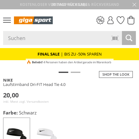
30 TAGE RÜCKGABE
PREIS & WERT
SALE
FINAL SALE
|
BIS ZU -50% SPAREN
Beliebt!
4 Personen haben den Artikel gerade im Warenkorb
SHOP THE LOOK
NIKE
Laufstirnband Dri-FIT Head Tie 4.0
20,00
inkl. Mwst zzgl.
Versandkosten
Farbe:
Schwarz