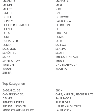
MAMMUT
MANDALA
MEINDL
MERU
MILLET
NIKE
O'NEILL
ON
ORTLIEB
ORTOVOX
OSPREY
PATAGONIA
PEAK PERFORMANCE
PEEROTON
PHENIX
POC
POLAR
PROTEST
PUKY
PUMA
QUIKSILVER
ROXY
RUKKA
SALEWA
SALOMON
SCARPA
SCHÖFFEL
SCOTT
SKINY
THE NORTH FACE
SPIRIT OF OM
THULE
TUNTURI
UNDER ARMOUR
VAUDE
YOGISTAR
ZIENER
Top Kategorien
BADEANZÜGE
BIKINI
CAMPINGMÖBEL
CAPS, KAPPEN, FISCHERHÜTE
E-BIKES
FAHRRÄDER
FITNESS SHORTS
FLIP FLOPS
FUSSBALLSOCKEN
HAUBEN & MÜTZEN
KINDERTRAGEN & KRAXE
LAUFHOSEN