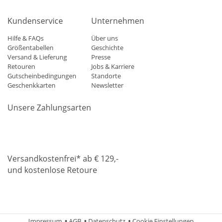
Kundenservice
Unternehmen
Hilfe & FAQs
Über uns
Größentabellen
Geschichte
Versand & Lieferung
Presse
Retouren
Jobs & Karriere
Gutscheinbedingungen
Standorte
Geschenkkarten
Newsletter
Unsere Zahlungsarten
Klarna
Mastercard
Visa
Diners
Applepay
Amazon
Paypa
Versandkostenfrei* ab € 129,-
und kostenlose Retoure
DHL
Gebrüder Weiss
Impressum
AGB
Datenschutz
Cookie Einstellungen