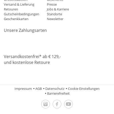
Versand & Lieferung
Presse
Retouren
Jobs & Karriere
Gutscheinbedingungen
Standorte
Geschenkkarten
Newsletter
Unsere Zahlungsarten
Klarna
Mastercard
Visa
Diners
Applepay
Amazon
Paypa
Versandkostenfrei* ab € 129,-
und kostenlose Retoure
DHL
Gebrüder Weiss
Impressum
AGB
Datenschutz
Cookie Einstellungen
Barrierefreiheit