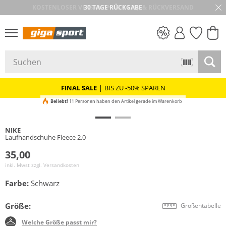
30 TAGE RÜCKGABE
PREIS & WERT
SALE
FINAL SALE
|
BIS ZU -50% SPAREN
Beliebt!
11 Personen haben den Artikel gerade im Warenkorb
NIKE
Laufhandschuhe Fleece 2.0
35,00
inkl. Mwst zzgl.
Versandkosten
Farbe:
Schwarz
Größe:
Größentabelle
Welche Größe passt mir?