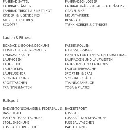
FAHRRAD SATTEL
FAHRRADSCHLÖSSER
FAHRRADSTÄNDER
FAHRRADTRÄGER & FAHRRADTRÄGER ZUB
FAHRRAD TRIKOT & BIKE TRIKOT
GRAVEL BIKE
KINDER- & JUGENDBIKES
MOUNTAINBIKE
MTB PROTEKTOREN
RENNRÄDER
SCOOTER
TREKKINGBIKES & CITYBIKES
Laufen & Fitness
BOXSACK & BOXHANDSCHUHE
FASZIENROLLEN
HEIMTRAINER & ERGOMETER
FITNESSLEGGINGS
GYMNASTIKBÄLLE
HANTELN FÜR FITNESS- UND KRAFTTRAINI
LAUFHOSEN
LAUFJACKEN UND LAUFWESTEN
LAUFSCHUHE
LAUFSHIRTS UND LAUFTOPS
LAUFSOCKEN
LAUFUNTERWÄSCHE
LAUFZUBEHÖR
SPORT BH & BRAS
SPORTNAHRUNG
SPORTRUCKSÄCKE
SPORTTASCHEN
TRAININGSANZÜGE
TRAININGSMATTEN
YOGA & PILATES
Ballsport
BADMINTONSCHLÄGER & FEDERBALL SETS
RACKETSPORT
BASKETBALL
FUSSBALL
HALLENFUSSBALLSCHUHE
FUSSBALL NOCKENSCHUHE
STOLLENSCHUHE
FUSSBALLTASCHEN
FUSSBALL TURFSCHUHE
PADEL TENNIS