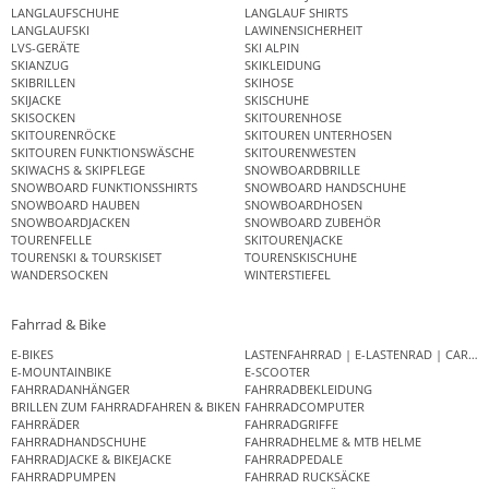
LANGLAUFSCHUHE
LANGLAUF SHIRTS
LANGLAUFSKI
LAWINENSICHERHEIT
LVS-GERÄTE
SKI ALPIN
SKIANZUG
SKIKLEIDUNG
SKIBRILLEN
SKIHOSE
SKIJACKE
SKISCHUHE
SKISOCKEN
SKITOURENHOSE
SKITOURENRÖCKE
SKITOUREN UNTERHOSEN
SKITOUREN FUNKTIONSWÄSCHE
SKITOURENWESTEN
SKIWACHS & SKIPFLEGE
SNOWBOARDBRILLE
SNOWBOARD FUNKTIONSSHIRTS
SNOWBOARD HANDSCHUHE
SNOWBOARD HAUBEN
SNOWBOARDHOSEN
SNOWBOARDJACKEN
SNOWBOARD ZUBEHÖR
TOURENFELLE
SKITOURENJACKE
TOURENSKI & TOURSKISET
TOURENSKISCHUHE
WANDERSOCKEN
WINTERSTIEFEL
Fahrrad & Bike
E-BIKES
LASTENFAHRRAD | E-LASTENRAD | CAR
E-MOUNTAINBIKE
E-SCOOTER
FAHRRADANHÄNGER
FAHRRADBEKLEIDUNG
BRILLEN ZUM FAHRRADFAHREN & BIKEN
FAHRRADCOMPUTER
FAHRRÄDER
FAHRRADGRIFFE
FAHRRADHANDSCHUHE
FAHRRADHELME & MTB HELME
FAHRRADJACKE & BIKEJACKE
FAHRRADPEDALE
FAHRRADPUMPEN
FAHRRAD RUCKSÄCKE