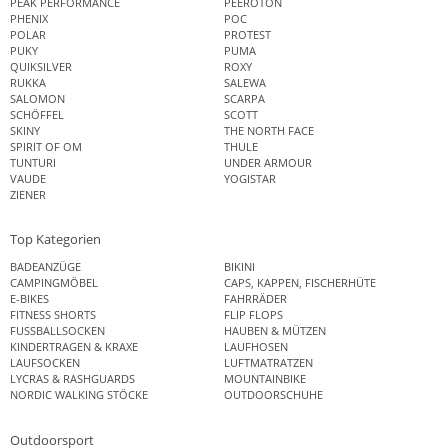
PEAK PERFORMANCE
PEEROTON
PHENIX
POC
POLAR
PROTEST
PUKY
PUMA
QUIKSILVER
ROXY
RUKKA
SALEWA
SALOMON
SCARPA
SCHÖFFEL
SCOTT
SKINY
THE NORTH FACE
SPIRIT OF OM
THULE
TUNTURI
UNDER ARMOUR
VAUDE
YOGISTAR
ZIENER
Top Kategorien
BADEANZÜGE
BIKINI
CAMPINGMÖBEL
CAPS, KAPPEN, FISCHERHÜTE
E-BIKES
FAHRRÄDER
FITNESS SHORTS
FLIP FLOPS
FUSSBALLSOCKEN
HAUBEN & MÜTZEN
KINDERTRAGEN & KRAXE
LAUFHOSEN
LAUFSOCKEN
LUFTMATRATZEN
LYCRAS & RASHGUARDS
MOUNTAINBIKE
NORDIC WALKING STÖCKE
OUTDOORSCHUHE
Outdoorsport