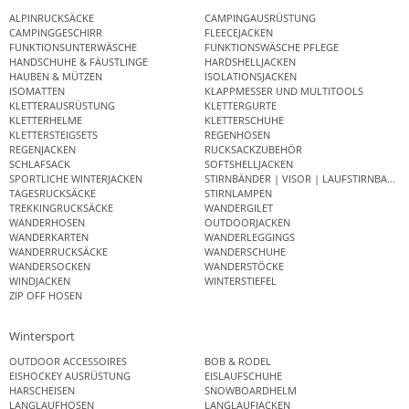
ALPINRUCKSÄCKE
CAMPINGAUSRÜSTUNG
CAMPINGGESCHIRR
FLEECEJACKEN
FUNKTIONSUNTERWÄSCHE
FUNKTIONSWÄSCHE PFLEGE
HANDSCHUHE & FÄUSTLINGE
HARDSHELLJACKEN
HAUBEN & MÜTZEN
ISOLATIONSJACKEN
ISOMATTEN
KLAPPMESSER UND MULTITOOLS
KLETTERAUSRÜSTUNG
KLETTERGURTE
KLETTERHELME
KLETTERSCHUHE
KLETTERSTEIGSETS
REGENHOSEN
REGENJACKEN
RUCKSACKZUBEHÖR
SCHLAFSACK
SOFTSHELLJACKEN
SPORTLICHE WINTERJACKEN
STIRNBÄNDER | VISOR | LAUFSTIRNBAND
TAGESRUCKSÄCKE
STIRNLAMPEN
TREKKINGRUCKSÄCKE
WANDERGILET
WANDERHOSEN
OUTDOORJACKEN
WANDERKARTEN
WANDERLEGGINGS
WANDERRUCKSÄCKE
WANDERSCHUHE
WANDERSOCKEN
WANDERSTÖCKE
WINDJACKEN
WINTERSTIEFEL
ZIP OFF HOSEN
Wintersport
OUTDOOR ACCESSOIRES
BOB & RODEL
EISHOCKEY AUSRÜSTUNG
EISLAUFSCHUHE
HARSCHEISEN
SNOWBOARDHELM
LANGLAUFHOSEN
LANGLAUFJACKEN