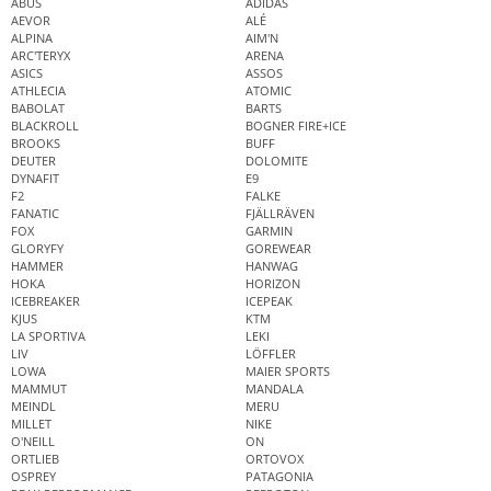
ABUS
ADIDAS
AEVOR
ALÉ
ALPINA
AIM'N
ARC'TERYX
ARENA
ASICS
ASSOS
ATHLECIA
ATOMIC
BABOLAT
BARTS
BLACKROLL
BOGNER FIRE+ICE
BROOKS
BUFF
DEUTER
DOLOMITE
DYNAFIT
E9
F2
FALKE
FANATIC
FJÄLLRÄVEN
FOX
GARMIN
GLORYFY
GOREWEAR
HAMMER
HANWAG
HOKA
HORIZON
ICEBREAKER
ICEPEAK
KJUS
KTM
LA SPORTIVA
LEKI
LIV
LÖFFLER
LOWA
MAIER SPORTS
MAMMUT
MANDALA
MEINDL
MERU
MILLET
NIKE
O'NEILL
ON
ORTLIEB
ORTOVOX
OSPREY
PATAGONIA