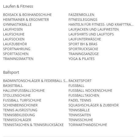
Laufen & Fitness
BOXSACK & BOXHANDSCHUHE
FASZIENROLLEN
HEIMTRAINER & ERGOMETER
FITNESSLEGGINGS
GYMNASTIKBÄLLE
HANTELN FÜR FITNESS- UND KRAFTTRAINI
LAUFHOSEN
LAUFJACKEN UND LAUFWESTEN
LAUFSCHUHE
LAUFSHIRTS UND LAUFTOPS
LAUFSOCKEN
LAUFUNTERWÄSCHE
LAUFZUBEHÖR
SPORT BH & BRAS
SPORTNAHRUNG
SPORTRUCKSÄCKE
SPORTTASCHEN
TRAININGSANZÜGE
TRAININGSMATTEN
YOGA & PILATES
Ballsport
BADMINTONSCHLÄGER & FEDERBALL SETS
RACKETSPORT
BASKETBALL
FUSSBALL
HALLENFUSSBALLSCHUHE
FUSSBALL NOCKENSCHUHE
STOLLENSCHUHE
FUSSBALLTASCHEN
FUSSBALL TURFSCHUHE
PADEL TENNIS
SCHIENBEINSCHONER
SQUASHSCHLÄGER & ZUBEHÖR
TENNIS AUSRÜSTUNG
TENNISBÄLLE
TENNISBEKLEIDUNG
TENNISSAITEN
TENNISSCHLÄGER
TENNISSCHUHE
TENNISTASCHEN & TENNISRUCKSÄCKE
TORWARTHANDSCHUHE