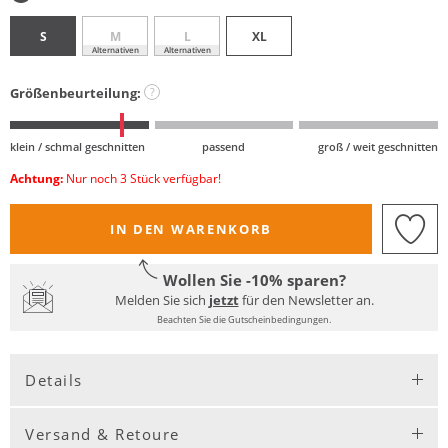
S
M
L
XL
Alternativen
Alternativen
Größenbeurteilung:
?
klein / schmal geschnitten
passend
groß / weit geschnitten
Achtung:
Nur noch 3 Stück verfügbar!
IN DEN WARENKORB
Wollen Sie -10% sparen?
Melden Sie sich
jetzt
für den Newsletter an.
Beachten Sie die Gutscheinbedingungen.
Details
Versand & Retoure