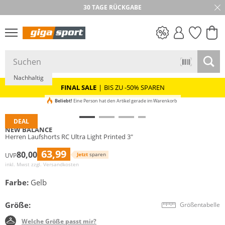
30 TAGE RÜCKGABE
PREIS & WERT
SALE
Nachhaltig
FINAL SALE
|
BIS ZU -50% SPAREN
Beliebt!
Eine Person hat den Artikel gerade im Warenkorb
DEAL
NEW BALANCE
Herren Laufshorts RC Ultra Light Printed 3"
63,99
80,00
Jetzt
sparen
UVP
inkl. Mwst zzgl.
Versandkosten
Farbe:
Gelb
Größe:
Größentabelle
Welche Größe passt mir?