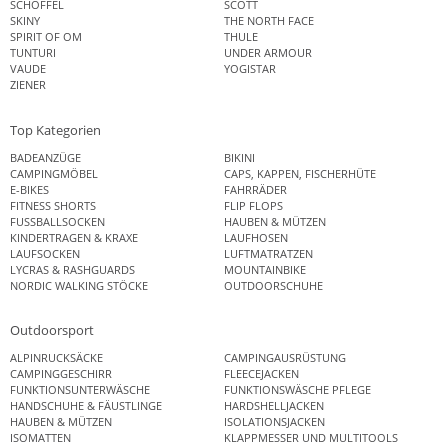
SCHÖFFEL
SCOTT
SKINY
THE NORTH FACE
SPIRIT OF OM
THULE
TUNTURI
UNDER ARMOUR
VAUDE
YOGISTAR
ZIENER
Top Kategorien
BADEANZÜGE
BIKINI
CAMPINGMÖBEL
CAPS, KAPPEN, FISCHERHÜTE
E-BIKES
FAHRRÄDER
FITNESS SHORTS
FLIP FLOPS
FUSSBALLSOCKEN
HAUBEN & MÜTZEN
KINDERTRAGEN & KRAXE
LAUFHOSEN
LAUFSOCKEN
LUFTMATRATZEN
LYCRAS & RASHGUARDS
MOUNTAINBIKE
NORDIC WALKING STÖCKE
OUTDOORSCHUHE
Outdoorsport
ALPINRUCKSÄCKE
CAMPINGAUSRÜSTUNG
CAMPINGGESCHIRR
FLEECEJACKEN
FUNKTIONSUNTERWÄSCHE
FUNKTIONSWÄSCHE PFLEGE
HANDSCHUHE & FÄUSTLINGE
HARDSHELLJACKEN
HAUBEN & MÜTZEN
ISOLATIONSJACKEN
ISOMATTEN
KLAPPMESSER UND MULTITOOLS