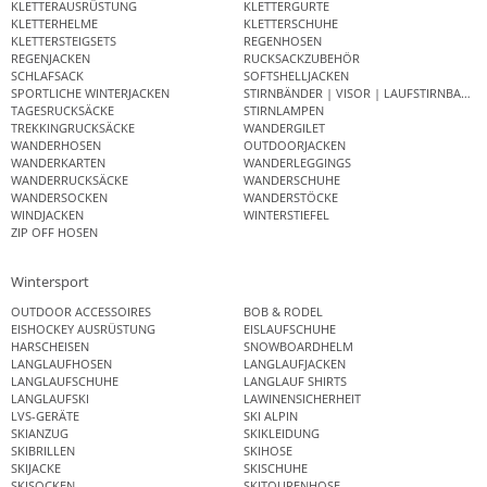
KLETTERAUSRÜSTUNG
KLETTERGURTE
KLETTERHELME
KLETTERSCHUHE
KLETTERSTEIGSETS
REGENHOSEN
REGENJACKEN
RUCKSACKZUBEHÖR
SCHLAFSACK
SOFTSHELLJACKEN
SPORTLICHE WINTERJACKEN
STIRNBÄNDER | VISOR | LAUFSTIRNBAND
TAGESRUCKSÄCKE
STIRNLAMPEN
TREKKINGRUCKSÄCKE
WANDERGILET
WANDERHOSEN
OUTDOORJACKEN
WANDERKARTEN
WANDERLEGGINGS
WANDERRUCKSÄCKE
WANDERSCHUHE
WANDERSOCKEN
WANDERSTÖCKE
WINDJACKEN
WINTERSTIEFEL
ZIP OFF HOSEN
Wintersport
OUTDOOR ACCESSOIRES
BOB & RODEL
EISHOCKEY AUSRÜSTUNG
EISLAUFSCHUHE
HARSCHEISEN
SNOWBOARDHELM
LANGLAUFHOSEN
LANGLAUFJACKEN
LANGLAUFSCHUHE
LANGLAUF SHIRTS
LANGLAUFSKI
LAWINENSICHERHEIT
LVS-GERÄTE
SKI ALPIN
SKIANZUG
SKIKLEIDUNG
SKIBRILLEN
SKIHOSE
SKIJACKE
SKISCHUHE
SKISOCKEN
SKITOURENHOSE