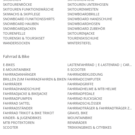
SKITOURENRÖCKE
SKITOUREN UNTERHOSEN
SKITOUREN FUNKTIONSWÄSCHE
SKITOURENWESTEN
SKIWACHS & SKIPFLEGE
SNOWBOARDBRILLE
SNOWBOARD FUNKTIONSSHIRTS
SNOWBOARD HANDSCHUHE
SNOWBOARD HAUBEN
SNOWBOARDHOSEN
SNOWBOARDJACKEN
SNOWBOARD ZUBEHÖR
TOURENFELLE
SKITOURENJACKE
TOURENSKI & TOURSKISET
TOURENSKISCHUHE
WANDERSOCKEN
WINTERSTIEFEL
Fahrrad & Bike
E-BIKES
LASTENFAHRRAD | E-LASTENRAD | CAR
E-MOUNTAINBIKE
E-SCOOTER
FAHRRADANHÄNGER
FAHRRADBEKLEIDUNG
BRILLEN ZUM FAHRRADFAHREN & BIKEN
FAHRRADCOMPUTER
FAHRRÄDER
FAHRRADGRIFFE
FAHRRADHANDSCHUHE
FAHRRADHELME & MTB HELME
FAHRRADJACKE & BIKEJACKE
FAHRRADPEDALE
FAHRRADPUMPEN
FAHRRAD RUCKSÄCKE
FAHRRAD SATTEL
FAHRRADSCHLÖSSER
FAHRRADSTÄNDER
FAHRRADTRÄGER & FAHRRADTRÄGER ZUB
FAHRRAD TRIKOT & BIKE TRIKOT
GRAVEL BIKE
KINDER- & JUGENDBIKES
MOUNTAINBIKE
MTB PROTEKTOREN
RENNRÄDER
SCOOTER
TREKKINGBIKES & CITYBIKES