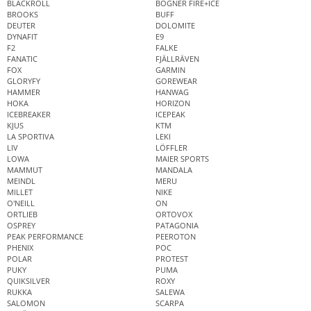
BLACKROLL
BOGNER FIRE+ICE
BROOKS
BUFF
DEUTER
DOLOMITE
DYNAFIT
E9
F2
FALKE
FANATIC
FJÄLLRÄVEN
FOX
GARMIN
GLORYFY
GOREWEAR
HAMMER
HANWAG
HOKA
HORIZON
ICEBREAKER
ICEPEAK
KJUS
KTM
LA SPORTIVA
LEKI
LIV
LÖFFLER
LOWA
MAIER SPORTS
MAMMUT
MANDALA
MEINDL
MERU
MILLET
NIKE
O'NEILL
ON
ORTLIEB
ORTOVOX
OSPREY
PATAGONIA
PEAK PERFORMANCE
PEEROTON
PHENIX
POC
POLAR
PROTEST
PUKY
PUMA
QUIKSILVER
ROXY
RUKKA
SALEWA
SALOMON
SCARPA