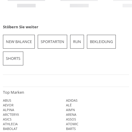
Stöbern Sie weiter
NEW BALANCE
SPORTARTEN
RUN
BEKLEIDUNG
SHORTS
Top Marken
ABUS
ADIDAS
AEVOR
ALÉ
ALPINA
AIM'N
ARC'TERYX
ARENA
ASICS
ASSOS
ATHLECIA
ATOMIC
BABOLAT
BARTS