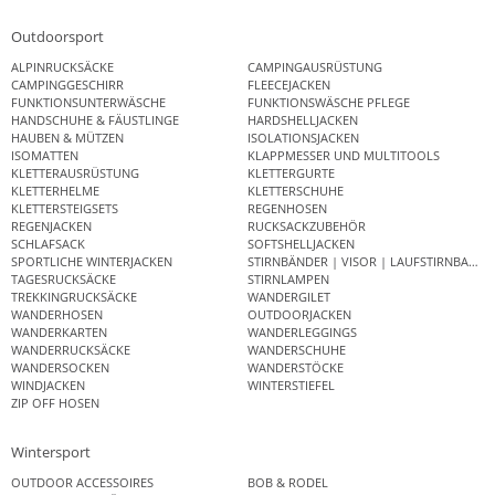
Outdoorsport
ALPINRUCKSÄCKE
CAMPINGAUSRÜSTUNG
CAMPINGGESCHIRR
FLEECEJACKEN
FUNKTIONSUNTERWÄSCHE
FUNKTIONSWÄSCHE PFLEGE
HANDSCHUHE & FÄUSTLINGE
HARDSHELLJACKEN
HAUBEN & MÜTZEN
ISOLATIONSJACKEN
ISOMATTEN
KLAPPMESSER UND MULTITOOLS
KLETTERAUSRÜSTUNG
KLETTERGURTE
KLETTERHELME
KLETTERSCHUHE
KLETTERSTEIGSETS
REGENHOSEN
REGENJACKEN
RUCKSACKZUBEHÖR
SCHLAFSACK
SOFTSHELLJACKEN
SPORTLICHE WINTERJACKEN
STIRNBÄNDER | VISOR | LAUFSTIRNBAND
TAGESRUCKSÄCKE
STIRNLAMPEN
TREKKINGRUCKSÄCKE
WANDERGILET
WANDERHOSEN
OUTDOORJACKEN
WANDERKARTEN
WANDERLEGGINGS
WANDERRUCKSÄCKE
WANDERSCHUHE
WANDERSOCKEN
WANDERSTÖCKE
WINDJACKEN
WINTERSTIEFEL
ZIP OFF HOSEN
Wintersport
OUTDOOR ACCESSOIRES
BOB & RODEL