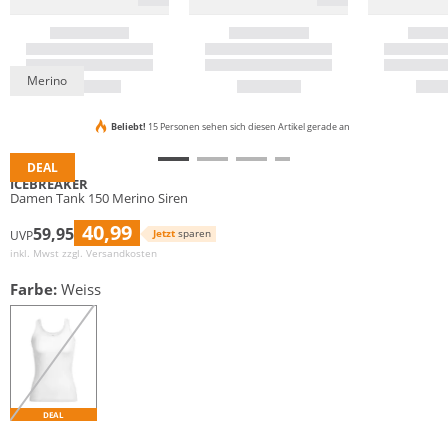
Merino
Beliebt!
15 Personen sehen sich diesen Artikel gerade an
DEAL
ICEBREAKER
Damen Tank 150 Merino Siren
40,99
59,95
Jetzt
sparen
UVP
inkl. Mwst zzgl.
Versandkosten
Farbe:
Weiss
DEAL