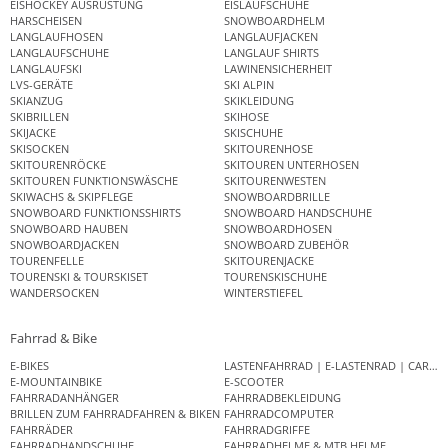
EISHOCKEY AUSRÜSTUNG
EISLAUFSCHUHE
HARSCHEISEN
SNOWBOARDHELM
LANGLAUFHOSEN
LANGLAUFJACKEN
LANGLAUFSCHUHE
LANGLAUF SHIRTS
LANGLAUFSKI
LAWINENSICHERHEIT
LVS-GERÄTE
SKI ALPIN
SKIANZUG
SKIKLEIDUNG
SKIBRILLEN
SKIHOSE
SKIJACKE
SKISCHUHE
SKISOCKEN
SKITOURENHOSE
SKITOURENRÖCKE
SKITOUREN UNTERHOSEN
SKITOUREN FUNKTIONSWÄSCHE
SKITOURENWESTEN
SKIWACHS & SKIPFLEGE
SNOWBOARDBRILLE
SNOWBOARD FUNKTIONSSHIRTS
SNOWBOARD HANDSCHUHE
SNOWBOARD HAUBEN
SNOWBOARDHOSEN
SNOWBOARDJACKEN
SNOWBOARD ZUBEHÖR
TOURENFELLE
SKITOURENJACKE
TOURENSKI & TOURSKISET
TOURENSKISCHUHE
WANDERSOCKEN
WINTERSTIEFEL
Fahrrad & Bike
E-BIKES
LASTENFAHRRAD | E-LASTENRAD | CAR
E-MOUNTAINBIKE
E-SCOOTER
FAHRRADANHÄNGER
FAHRRADBEKLEIDUNG
BRILLEN ZUM FAHRRADFAHREN & BIKEN
FAHRRADCOMPUTER
FAHRRÄDER
FAHRRADGRIFFE
FAHRRADHANDSCHUHE
FAHRRADHELME & MTB HELME