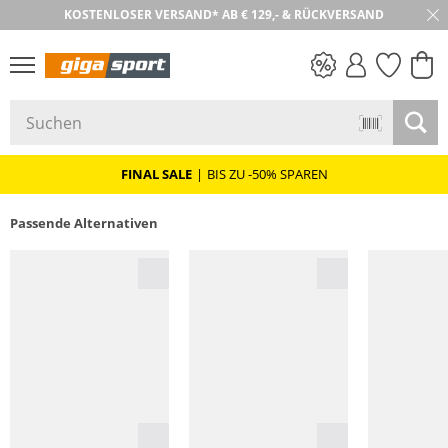
KOSTENLOSER VERSAND* AB € 129,- & RÜCKVERSAND
30 TAGE RÜCKGABE
PREIS & WERT
SALE
FINAL SALE
|
BIS ZU -50% SPAREN
Passende Alternativen