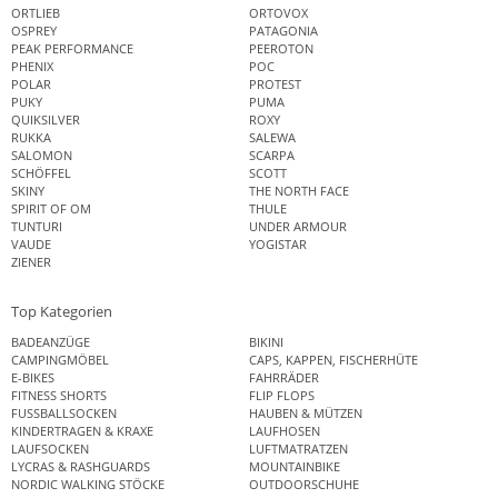
ORTLIEB
ORTOVOX
OSPREY
PATAGONIA
PEAK PERFORMANCE
PEEROTON
PHENIX
POC
POLAR
PROTEST
PUKY
PUMA
QUIKSILVER
ROXY
RUKKA
SALEWA
SALOMON
SCARPA
SCHÖFFEL
SCOTT
SKINY
THE NORTH FACE
SPIRIT OF OM
THULE
TUNTURI
UNDER ARMOUR
VAUDE
YOGISTAR
ZIENER
Top Kategorien
BADEANZÜGE
BIKINI
CAMPINGMÖBEL
CAPS, KAPPEN, FISCHERHÜTE
E-BIKES
FAHRRÄDER
FITNESS SHORTS
FLIP FLOPS
FUSSBALLSOCKEN
HAUBEN & MÜTZEN
KINDERTRAGEN & KRAXE
LAUFHOSEN
LAUFSOCKEN
LUFTMATRATZEN
LYCRAS & RASHGUARDS
MOUNTAINBIKE
NORDIC WALKING STÖCKE
OUTDOORSCHUHE