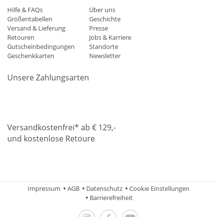
Hilfe & FAQs
Über uns
Größentabellen
Geschichte
Versand & Lieferung
Presse
Retouren
Jobs & Karriere
Gutscheinbedingungen
Standorte
Geschenkkarten
Newsletter
Unsere Zahlungsarten
Klarna
Mastercard
Visa
Diners
Applepay
Amazon
Paypa
Versandkostenfrei* ab € 129,-
und kostenlose Retoure
DHL
Gebrüder Weiss
Impressum
AGB
Datenschutz
Cookie Einstellungen
Barrierefreiheit