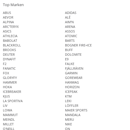
Top Marken
ABUS
ADIDAS
AEVOR
ALÉ
ALPINA
AIM'N
ARC'TERYX
ARENA
ASICS
ASSOS
ATHLECIA
ATOMIC
BABOLAT
BARTS
BLACKROLL
BOGNER FIRE+ICE
BROOKS
BUFF
DEUTER
DOLOMITE
DYNAFIT
E9
F2
FALKE
FANATIC
FJÄLLRÄVEN
FOX
GARMIN
GLORYFY
GOREWEAR
HAMMER
HANWAG
HOKA
HORIZON
ICEBREAKER
ICEPEAK
KJUS
KTM
LA SPORTIVA
LEKI
LIV
LÖFFLER
LOWA
MAIER SPORTS
MAMMUT
MANDALA
MEINDL
MERU
MILLET
NIKE
O'NEILL
ON