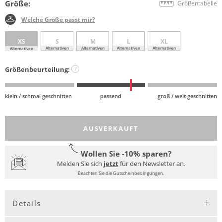
Größe:
Größentabelle
Welche Größe passt mir?
XS
S
M
L
XL
Alternativen
Alternativen
Alternativen
Alternativen
Alternativen
Größenbeurteilung:
?
klein / schmal geschnitten
passend
groß / weit geschnitten
AUSVERKAUFT
Wollen Sie -10% sparen?
Melden Sie sich
jetzt
für den Newsletter an.
Beachten Sie die Gutscheinbedingungen.
Details