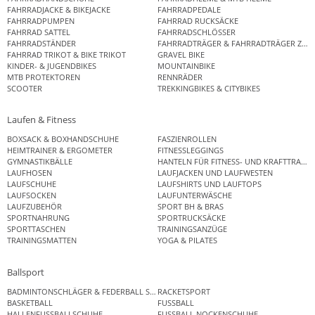
FAHRRADJACKE & BIKEJACKE
FAHRRADPEDALE
FAHRRADPUMPEN
FAHRRAD RUCKSÄCKE
FAHRRAD SATTEL
FAHRRADSCHLÖSSER
FAHRRADSTÄNDER
FAHRRADTRÄGER & FAHRRADTRÄGER ZUB
FAHRRAD TRIKOT & BIKE TRIKOT
GRAVEL BIKE
KINDER- & JUGENDBIKES
MOUNTAINBIKE
MTB PROTEKTOREN
RENNRÄDER
SCOOTER
TREKKINGBIKES & CITYBIKES
Laufen & Fitness
BOXSACK & BOXHANDSCHUHE
FASZIENROLLEN
HEIMTRAINER & ERGOMETER
FITNESSLEGGINGS
GYMNASTIKBÄLLE
HANTELN FÜR FITNESS- UND KRAFTTRAINI
LAUFHOSEN
LAUFJACKEN UND LAUFWESTEN
LAUFSCHUHE
LAUFSHIRTS UND LAUFTOPS
LAUFSOCKEN
LAUFUNTERWÄSCHE
LAUFZUBEHÖR
SPORT BH & BRAS
SPORTNAHRUNG
SPORTRUCKSÄCKE
SPORTTASCHEN
TRAININGSANZÜGE
TRAININGSMATTEN
YOGA & PILATES
Ballsport
BADMINTONSCHLÄGER & FEDERBALL SETS
RACKETSPORT
BASKETBALL
FUSSBALL
HALLENFUSSBALLSCHUHE
FUSSBALL NOCKENSCHUHE