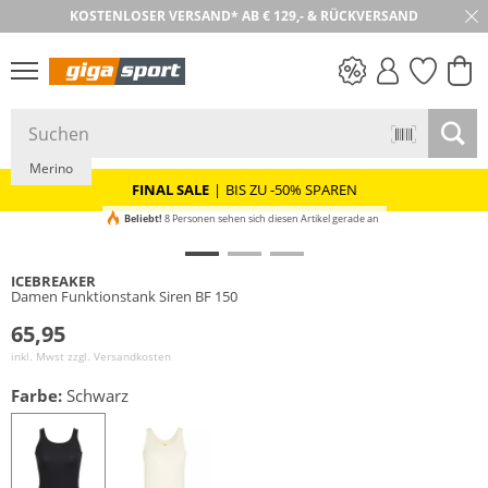
KOSTENLOSER VERSAND* AB € 129,- & RÜCKVERSAND
30 TAGE RÜCKGABE
PREIS & WERT
SALE
Merino
FINAL SALE
|
BIS ZU -50% SPAREN
Beliebt!
8 Personen sehen sich diesen Artikel gerade an
ICEBREAKER
Damen Funktionstank Siren BF 150
65,95
inkl. Mwst zzgl.
Versandkosten
Farbe:
Schwarz