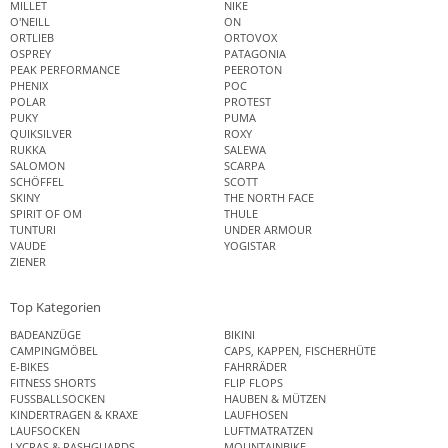
MILLET
NIKE
O'NEILL
ON
ORTLIEB
ORTOVOX
OSPREY
PATAGONIA
PEAK PERFORMANCE
PEEROTON
PHENIX
POC
POLAR
PROTEST
PUKY
PUMA
QUIKSILVER
ROXY
RUKKA
SALEWA
SALOMON
SCARPA
SCHÖFFEL
SCOTT
SKINY
THE NORTH FACE
SPIRIT OF OM
THULE
TUNTURI
UNDER ARMOUR
VAUDE
YOGISTAR
ZIENER
Top Kategorien
BADEANZÜGE
BIKINI
CAMPINGMÖBEL
CAPS, KAPPEN, FISCHERHÜTE
E-BIKES
FAHRRÄDER
FITNESS SHORTS
FLIP FLOPS
FUSSBALLSOCKEN
HAUBEN & MÜTZEN
KINDERTRAGEN & KRAXE
LAUFHOSEN
LAUFSOCKEN
LUFTMATRATZEN
LYCRAS & RASHGUARDS
MOUNTAINBIKE