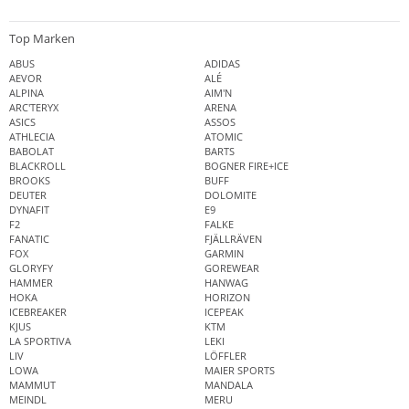
Top Marken
ABUS
ADIDAS
AEVOR
ALÉ
ALPINA
AIM'N
ARC'TERYX
ARENA
ASICS
ASSOS
ATHLECIA
ATOMIC
BABOLAT
BARTS
BLACKROLL
BOGNER FIRE+ICE
BROOKS
BUFF
DEUTER
DOLOMITE
DYNAFIT
E9
F2
FALKE
FANATIC
FJÄLLRÄVEN
FOX
GARMIN
GLORYFY
GOREWEAR
HAMMER
HANWAG
HOKA
HORIZON
ICEBREAKER
ICEPEAK
KJUS
KTM
LA SPORTIVA
LEKI
LIV
LÖFFLER
LOWA
MAIER SPORTS
MAMMUT
MANDALA
MEINDL
MERU