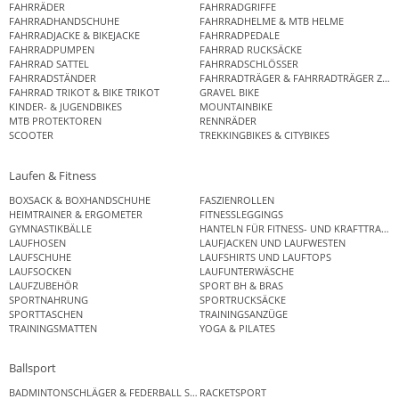
FAHRRÄDER
FAHRRADGRIFFE
FAHRRADHANDSCHUHE
FAHRRADHELME & MTB HELME
FAHRRADJACKE & BIKEJACKE
FAHRRADPEDALE
FAHRRADPUMPEN
FAHRRAD RUCKSÄCKE
FAHRRAD SATTEL
FAHRRADSCHLÖSSER
FAHRRADSTÄNDER
FAHRRADTRÄGER & FAHRRADTRÄGER ZUB
FAHRRAD TRIKOT & BIKE TRIKOT
GRAVEL BIKE
KINDER- & JUGENDBIKES
MOUNTAINBIKE
MTB PROTEKTOREN
RENNRÄDER
SCOOTER
TREKKINGBIKES & CITYBIKES
Laufen & Fitness
BOXSACK & BOXHANDSCHUHE
FASZIENROLLEN
HEIMTRAINER & ERGOMETER
FITNESSLEGGINGS
GYMNASTIKBÄLLE
HANTELN FÜR FITNESS- UND KRAFTTRAINI
LAUFHOSEN
LAUFJACKEN UND LAUFWESTEN
LAUFSCHUHE
LAUFSHIRTS UND LAUFTOPS
LAUFSOCKEN
LAUFUNTERWÄSCHE
LAUFZUBEHÖR
SPORT BH & BRAS
SPORTNAHRUNG
SPORTRUCKSÄCKE
SPORTTASCHEN
TRAININGSANZÜGE
TRAININGSMATTEN
YOGA & PILATES
Ballsport
BADMINTONSCHLÄGER & FEDERBALL SETS
RACKETSPORT