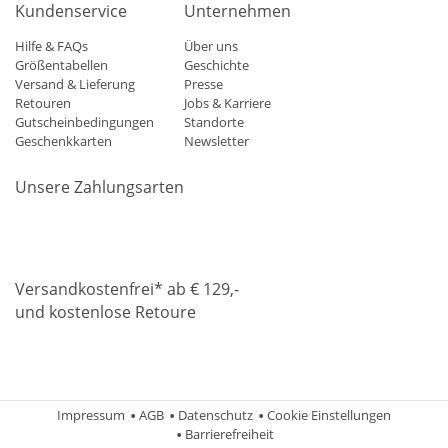
Kundenservice
Unternehmen
Hilfe & FAQs
Über uns
Größentabellen
Geschichte
Versand & Lieferung
Presse
Retouren
Jobs & Karriere
Gutscheinbedingungen
Standorte
Geschenkkarten
Newsletter
Unsere Zahlungsarten
Klarna
Mastercard
Visa
Diners
Applepay
Amazon
Paypa
Versandkostenfrei* ab € 129,-
und kostenlose Retoure
DHL
Gebrüder Weiss
Impressum
AGB
Datenschutz
Cookie Einstellungen
Barrierefreiheit