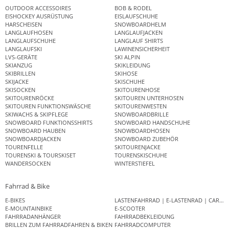
OUTDOOR ACCESSOIRES
BOB & RODEL
EISHOCKEY AUSRÜSTUNG
EISLAUFSCHUHE
HARSCHEISEN
SNOWBOARDHELM
LANGLAUFHOSEN
LANGLAUFJACKEN
LANGLAUFSCHUHE
LANGLAUF SHIRTS
LANGLAUFSKI
LAWINENSICHERHEIT
LVS-GERÄTE
SKI ALPIN
SKIANZUG
SKIKLEIDUNG
SKIBRILLEN
SKIHOSE
SKIJACKE
SKISCHUHE
SKISOCKEN
SKITOURENHOSE
SKITOURENRÖCKE
SKITOUREN UNTERHOSEN
SKITOUREN FUNKTIONSWÄSCHE
SKITOURENWESTEN
SKIWACHS & SKIPFLEGE
SNOWBOARDBRILLE
SNOWBOARD FUNKTIONSSHIRTS
SNOWBOARD HANDSCHUHE
SNOWBOARD HAUBEN
SNOWBOARDHOSEN
SNOWBOARDJACKEN
SNOWBOARD ZUBEHÖR
TOURENFELLE
SKITOURENJACKE
TOURENSKI & TOURSKISET
TOURENSKISCHUHE
WANDERSOCKEN
WINTERSTIEFEL
Fahrrad & Bike
E-BIKES
LASTENFAHRRAD | E-LASTENRAD | CAR
E-MOUNTAINBIKE
E-SCOOTER
FAHRRADANHÄNGER
FAHRRADBEKLEIDUNG
BRILLEN ZUM FAHRRADFAHREN & BIKEN
FAHRRADCOMPUTER