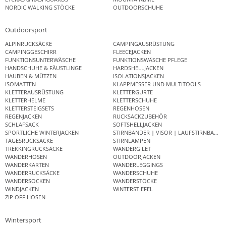
NORDIC WALKING STÖCKE
OUTDOORSCHUHE
Outdoorsport
ALPINRUCKSÄCKE
CAMPINGAUSRÜSTUNG
CAMPINGGESCHIRR
FLEECEJACKEN
FUNKTIONSUNTERWÄSCHE
FUNKTIONSWÄSCHE PFLEGE
HANDSCHUHE & FÄUSTLINGE
HARDSHELLJACKEN
HAUBEN & MÜTZEN
ISOLATIONSJACKEN
ISOMATTEN
KLAPPMESSER UND MULTITOOLS
KLETTERAUSRÜSTUNG
KLETTERGURTE
KLETTERHELME
KLETTERSCHUHE
KLETTERSTEIGSETS
REGENHOSEN
REGENJACKEN
RUCKSACKZUBEHÖR
SCHLAFSACK
SOFTSHELLJACKEN
SPORTLICHE WINTERJACKEN
STIRNBÄNDER | VISOR | LAUFSTIRNBAND
TAGESRUCKSÄCKE
STIRNLAMPEN
TREKKINGRUCKSÄCKE
WANDERGILET
WANDERHOSEN
OUTDOORJACKEN
WANDERKARTEN
WANDERLEGGINGS
WANDERRUCKSÄCKE
WANDERSCHUHE
WANDERSOCKEN
WANDERSTÖCKE
WINDJACKEN
WINTERSTIEFEL
ZIP OFF HOSEN
Wintersport