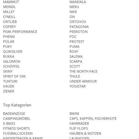
MAMMUT
MANDALA
MEINDL
MERU
MILLET
NIKE
O'NEILL
ON
ORTLIEB
ORTOVOX
OSPREY
PATAGONIA
PEAK PERFORMANCE
PEEROTON
PHENIX
POC
POLAR
PROTEST
PUKY
PUMA
QUIKSILVER
ROXY
RUKKA
SALEWA
SALOMON
SCARPA
SCHÖFFEL
SCOTT
SKINY
THE NORTH FACE
SPIRIT OF OM
THULE
TUNTURI
UNDER ARMOUR
VAUDE
YOGISTAR
ZIENER
Top Kategorien
BADEANZÜGE
BIKINI
CAMPINGMÖBEL
CAPS, KAPPEN, FISCHERHÜTE
E-BIKES
FAHRRÄDER
FITNESS SHORTS
FLIP FLOPS
FUSSBALLSOCKEN
HAUBEN & MÜTZEN
KINDERTRAGEN & KRAXE
LAUFHOSEN