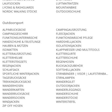
LAUFSOCKEN
LUFTMATRATZEN
LYCRAS & RASHGUARDS
MOUNTAINBIKE
NORDIC WALKING STÖCKE
OUTDOORSCHUHE
Outdoorsport
ALPINRUCKSÄCKE
CAMPINGAUSRÜSTUNG
CAMPINGGESCHIRR
FLEECEJACKEN
FUNKTIONSUNTERWÄSCHE
FUNKTIONSWÄSCHE PFLEGE
HANDSCHUHE & FÄUSTLINGE
HARDSHELLJACKEN
HAUBEN & MÜTZEN
ISOLATIONSJACKEN
ISOMATTEN
KLAPPMESSER UND MULTITOOLS
KLETTERAUSRÜSTUNG
KLETTERGURTE
KLETTERHELME
KLETTERSCHUHE
KLETTERSTEIGSETS
REGENHOSEN
REGENJACKEN
RUCKSACKZUBEHÖR
SCHLAFSACK
SOFTSHELLJACKEN
SPORTLICHE WINTERJACKEN
STIRNBÄNDER | VISOR | LAUFSTIRNBAND
TAGESRUCKSÄCKE
STIRNLAMPEN
TREKKINGRUCKSÄCKE
WANDERGILET
WANDERHOSEN
OUTDOORJACKEN
WANDERKARTEN
WANDERLEGGINGS
WANDERRUCKSÄCKE
WANDERSCHUHE
WANDERSOCKEN
WANDERSTÖCKE
WINDJACKEN
WINTERSTIEFEL
ZIP OFF HOSEN