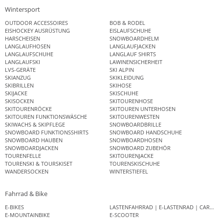
Wintersport
OUTDOOR ACCESSOIRES
BOB & RODEL
EISHOCKEY AUSRÜSTUNG
EISLAUFSCHUHE
HARSCHEISEN
SNOWBOARDHELM
LANGLAUFHOSEN
LANGLAUFJACKEN
LANGLAUFSCHUHE
LANGLAUF SHIRTS
LANGLAUFSKI
LAWINENSICHERHEIT
LVS-GERÄTE
SKI ALPIN
SKIANZUG
SKIKLEIDUNG
SKIBRILLEN
SKIHOSE
SKIJACKE
SKISCHUHE
SKISOCKEN
SKITOURENHOSE
SKITOURENRÖCKE
SKITOUREN UNTERHOSEN
SKITOUREN FUNKTIONSWÄSCHE
SKITOURENWESTEN
SKIWACHS & SKIPFLEGE
SNOWBOARDBRILLE
SNOWBOARD FUNKTIONSSHIRTS
SNOWBOARD HANDSCHUHE
SNOWBOARD HAUBEN
SNOWBOARDHOSEN
SNOWBOARDJACKEN
SNOWBOARD ZUBEHÖR
TOURENFELLE
SKITOURENJACKE
TOURENSKI & TOURSKISET
TOURENSKISCHUHE
WANDERSOCKEN
WINTERSTIEFEL
Fahrrad & Bike
E-BIKES
LASTENFAHRRAD | E-LASTENRAD | CAR
E-MOUNTAINBIKE
E-SCOOTER