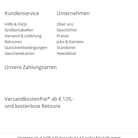
Kundenservice
Unternehmen
Hilfe & FAQs
Über uns
Größentabellen
Geschichte
Versand & Lieferung
Presse
Retouren
Jobs & Karriere
Gutscheinbedingungen
Standorte
Geschenkkarten
Newsletter
Unsere Zahlungsarten
Klarna
Mastercard
Visa
Diners
Applepay
Amazon
Paypa
Versandkostenfrei* ab € 129,-
und kostenlose Retoure
DHL
Gebrüder Weiss
Impressum
AGB
Datenschutz
Cookie Einstellungen