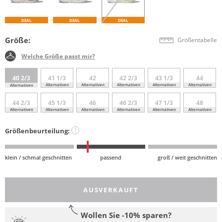
DEAL
DEAL
DEAL
Größe:
Größentabelle
Welche Größe passt mir?
40 2/3
41 1/3
42
42 2/3
43 1/3
44
Alternativen
Alternativen
Alternativen
Alternativen
Alternativen
Alternativen
44 2/3
45 1/3
46
46 2/3
47 1/3
48
Alternativen
Alternativen
Alternativen
Alternativen
Alternativen
Alternativen
Größenbeurteilung:
?
klein / schmal geschnitten
passend
groß / weit geschnitten
AUSVERKAUFT
Wollen Sie -10% sparen?