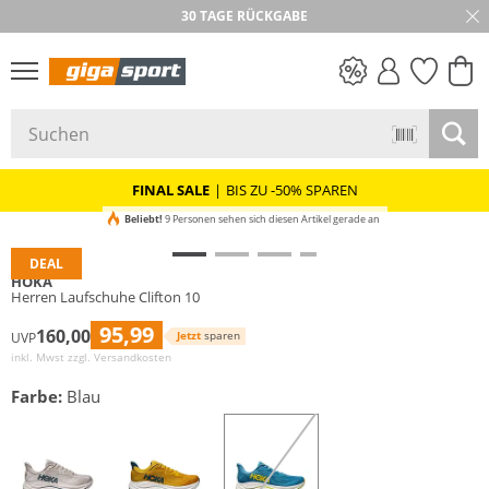
30 TAGE RÜCKGABE
PREIS & WERT
SALE
FINAL SALE
|
BIS ZU -50% SPAREN
Beliebt!
9 Personen sehen sich diesen Artikel gerade an
DEAL
HOKA
Herren Laufschuhe Clifton 10
95,99
160,00
Jetzt
sparen
UVP
inkl. Mwst zzgl.
Versandkosten
Farbe:
Blau