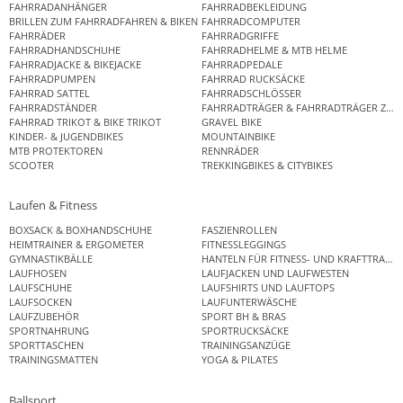
FAHRRADANHÄNGER
FAHRRADBEKLEIDUNG
BRILLEN ZUM FAHRRADFAHREN & BIKEN
FAHRRADCOMPUTER
FAHRRÄDER
FAHRRADGRIFFE
FAHRRADHANDSCHUHE
FAHRRADHELME & MTB HELME
FAHRRADJACKE & BIKEJACKE
FAHRRADPEDALE
FAHRRADPUMPEN
FAHRRAD RUCKSÄCKE
FAHRRAD SATTEL
FAHRRADSCHLÖSSER
FAHRRADSTÄNDER
FAHRRADTRÄGER & FAHRRADTRÄGER ZUB
FAHRRAD TRIKOT & BIKE TRIKOT
GRAVEL BIKE
KINDER- & JUGENDBIKES
MOUNTAINBIKE
MTB PROTEKTOREN
RENNRÄDER
SCOOTER
TREKKINGBIKES & CITYBIKES
Laufen & Fitness
BOXSACK & BOXHANDSCHUHE
FASZIENROLLEN
HEIMTRAINER & ERGOMETER
FITNESSLEGGINGS
GYMNASTIKBÄLLE
HANTELN FÜR FITNESS- UND KRAFTTRAINI
LAUFHOSEN
LAUFJACKEN UND LAUFWESTEN
LAUFSCHUHE
LAUFSHIRTS UND LAUFTOPS
LAUFSOCKEN
LAUFUNTERWÄSCHE
LAUFZUBEHÖR
SPORT BH & BRAS
SPORTNAHRUNG
SPORTRUCKSÄCKE
SPORTTASCHEN
TRAININGSANZÜGE
TRAININGSMATTEN
YOGA & PILATES
Ballsport