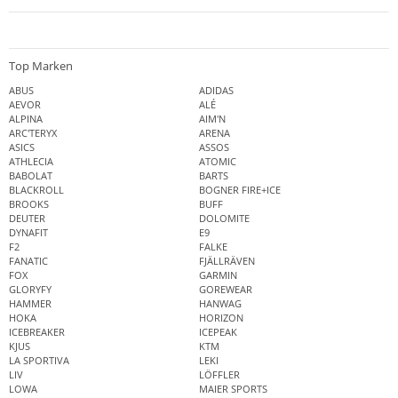
Top Marken
ABUS
ADIDAS
AEVOR
ALÉ
ALPINA
AIM'N
ARC'TERYX
ARENA
ASICS
ASSOS
ATHLECIA
ATOMIC
BABOLAT
BARTS
BLACKROLL
BOGNER FIRE+ICE
BROOKS
BUFF
DEUTER
DOLOMITE
DYNAFIT
E9
F2
FALKE
FANATIC
FJÄLLRÄVEN
FOX
GARMIN
GLORYFY
GOREWEAR
HAMMER
HANWAG
HOKA
HORIZON
ICEBREAKER
ICEPEAK
KJUS
KTM
LA SPORTIVA
LEKI
LIV
LÖFFLER
LOWA
MAIER SPORTS