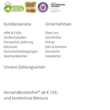
Kundenservice
Unternehmen
Hilfe & FAQs
Über uns
Größentabellen
Geschichte
Versand & Lieferung
Presse
Retouren
Jobs & Karriere
Gutscheinbedingungen
Standorte
Geschenkkarten
Newsletter
Unsere Zahlungsarten
Klarna
Mastercard
Visa
Diners
Applepay
Amazon
Paypa
Versandkostenfrei* ab € 129,-
und kostenlose Retoure
DHL
Gebrüder Weiss