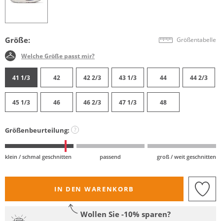
Größe:
Größentabelle
Welche Größe passt mir?
41 1/3
42
42 2/3
43 1/3
44
44 2/3
45 1/3
46
46 2/3
47 1/3
48
Größenbeurteilung:
?
klein / schmal geschnitten
passend
groß / weit geschnitten
IN DEN WARENKORB
Wollen Sie -10% sparen?