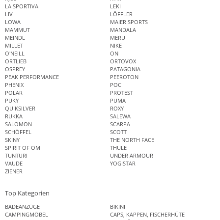
LA SPORTIVA
LEKI
LIV
LÖFFLER
LOWA
MAIER SPORTS
MAMMUT
MANDALA
MEINDL
MERU
MILLET
NIKE
O'NEILL
ON
ORTLIEB
ORTOVOX
OSPREY
PATAGONIA
PEAK PERFORMANCE
PEEROTON
PHENIX
POC
POLAR
PROTEST
PUKY
PUMA
QUIKSILVER
ROXY
RUKKA
SALEWA
SALOMON
SCARPA
SCHÖFFEL
SCOTT
SKINY
THE NORTH FACE
SPIRIT OF OM
THULE
TUNTURI
UNDER ARMOUR
VAUDE
YOGISTAR
ZIENER
Top Kategorien
BADEANZÜGE
BIKINI
CAMPINGMÖBEL
CAPS, KAPPEN, FISCHERHÜTE