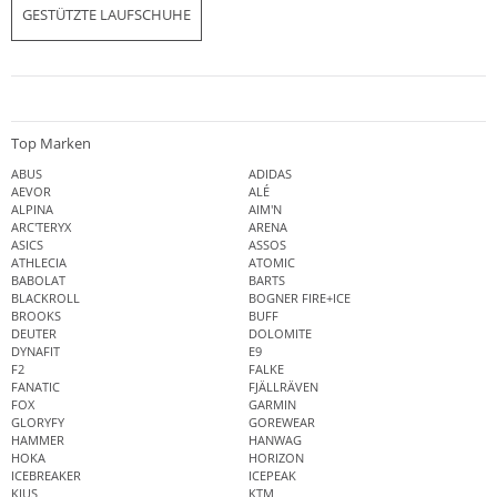
GESTÜTZTE LAUFSCHUHE
Top Marken
ABUS
ADIDAS
AEVOR
ALÉ
ALPINA
AIM'N
ARC'TERYX
ARENA
ASICS
ASSOS
ATHLECIA
ATOMIC
BABOLAT
BARTS
BLACKROLL
BOGNER FIRE+ICE
BROOKS
BUFF
DEUTER
DOLOMITE
DYNAFIT
E9
F2
FALKE
FANATIC
FJÄLLRÄVEN
FOX
GARMIN
GLORYFY
GOREWEAR
HAMMER
HANWAG
HOKA
HORIZON
ICEBREAKER
ICEPEAK
KJUS
KTM