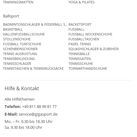
TRAININGSMATTEN
YOGA & PILATES
Ballsport
BADMINTONSCHLÄGER & FEDERBALL SETS
RACKETSPORT
BASKETBALL
FUSSBALL
HALLENFUSSBALLSCHUHE
FUSSBALL NOCKENSCHUHE
STOLLENSCHUHE
FUSSBALLTASCHEN
FUSSBALL TURFSCHUHE
PADEL TENNIS
SCHIENBEINSCHONER
SQUASHSCHLÄGER & ZUBEHÖR
TENNIS AUSRÜSTUNG
TENNISBÄLLE
TENNISBEKLEIDUNG
TENNISSAITEN
TENNISSCHLÄGER
TENNISSCHUHE
TENNISTASCHEN & TENNISRUCKSÄCKE
TORWARTHANDSCHUHE
Hilfe & Kontakt
Alle Hilfethemen
Telefon:
+49 811 88 99 81 77
E-Mail:
service@gigasport.de
Mo. – Fr. 9.30 bis 18.30 Uhr
Sa. 9.30 bis 18.00 Uhr