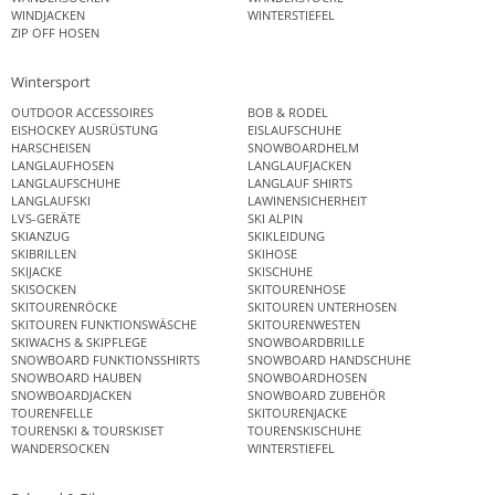
WINDJACKEN
WINTERSTIEFEL
ZIP OFF HOSEN
Wintersport
OUTDOOR ACCESSOIRES
BOB & RODEL
EISHOCKEY AUSRÜSTUNG
EISLAUFSCHUHE
HARSCHEISEN
SNOWBOARDHELM
LANGLAUFHOSEN
LANGLAUFJACKEN
LANGLAUFSCHUHE
LANGLAUF SHIRTS
LANGLAUFSKI
LAWINENSICHERHEIT
LVS-GERÄTE
SKI ALPIN
SKIANZUG
SKIKLEIDUNG
SKIBRILLEN
SKIHOSE
SKIJACKE
SKISCHUHE
SKISOCKEN
SKITOURENHOSE
SKITOURENRÖCKE
SKITOUREN UNTERHOSEN
SKITOUREN FUNKTIONSWÄSCHE
SKITOURENWESTEN
SKIWACHS & SKIPFLEGE
SNOWBOARDBRILLE
SNOWBOARD FUNKTIONSSHIRTS
SNOWBOARD HANDSCHUHE
SNOWBOARD HAUBEN
SNOWBOARDHOSEN
SNOWBOARDJACKEN
SNOWBOARD ZUBEHÖR
TOURENFELLE
SKITOURENJACKE
TOURENSKI & TOURSKISET
TOURENSKISCHUHE
WANDERSOCKEN
WINTERSTIEFEL