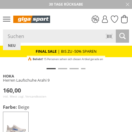
30 TAGE RÜCKGABE
PREIS & WERT
SALE
NEU
FINAL SALE
|
BIS ZU -50% SPAREN
Beliebt!
15 Personen sehen sich diesen Artikel gerade an
HOKA
Herren Laufschuhe Arahi 9
160,00
inkl. Mwst zzgl.
Versandkosten
Farbe:
Beige