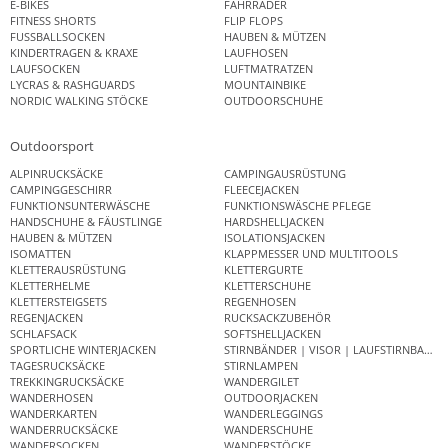
E-BIKES
FAHRRÄDER
FITNESS SHORTS
FLIP FLOPS
FUSSBALLSOCKEN
HAUBEN & MÜTZEN
KINDERTRAGEN & KRAXE
LAUFHOSEN
LAUFSOCKEN
LUFTMATRATZEN
LYCRAS & RASHGUARDS
MOUNTAINBIKE
NORDIC WALKING STÖCKE
OUTDOORSCHUHE
Outdoorsport
ALPINRUCKSÄCKE
CAMPINGAUSRÜSTUNG
CAMPINGGESCHIRR
FLEECEJACKEN
FUNKTIONSUNTERWÄSCHE
FUNKTIONSWÄSCHE PFLEGE
HANDSCHUHE & FÄUSTLINGE
HARDSHELLJACKEN
HAUBEN & MÜTZEN
ISOLATIONSJACKEN
ISOMATTEN
KLAPPMESSER UND MULTITOOLS
KLETTERAUSRÜSTUNG
KLETTERGURTE
KLETTERHELME
KLETTERSCHUHE
KLETTERSTEIGSETS
REGENHOSEN
REGENJACKEN
RUCKSACKZUBEHÖR
SCHLAFSACK
SOFTSHELLJACKEN
SPORTLICHE WINTERJACKEN
STIRNBÄNDER | VISOR | LAUFSTIRNBAND
TAGESRUCKSÄCKE
STIRNLAMPEN
TREKKINGRUCKSÄCKE
WANDERGILET
WANDERHOSEN
OUTDOORJACKEN
WANDERKARTEN
WANDERLEGGINGS
WANDERRUCKSÄCKE
WANDERSCHUHE
WANDERSOCKEN
WANDERSTÖCKE