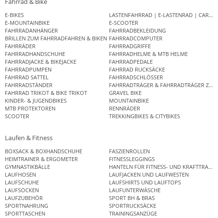
Fahrrad & Bike
E-BIKES
LASTENFAHRRAD | E-LASTENRAD | CAR
E-MOUNTAINBIKE
E-SCOOTER
FAHRRADANHÄNGER
FAHRRADBEKLEIDUNG
BRILLEN ZUM FAHRRADFAHREN & BIKEN
FAHRRADCOMPUTER
FAHRRÄDER
FAHRRADGRIFFE
FAHRRADHANDSCHUHE
FAHRRADHELME & MTB HELME
FAHRRADJACKE & BIKEJACKE
FAHRRADPEDALE
FAHRRADPUMPEN
FAHRRAD RUCKSÄCKE
FAHRRAD SATTEL
FAHRRADSCHLÖSSER
FAHRRADSTÄNDER
FAHRRADTRÄGER & FAHRRADTRÄGER ZUB
FAHRRAD TRIKOT & BIKE TRIKOT
GRAVEL BIKE
KINDER- & JUGENDBIKES
MOUNTAINBIKE
MTB PROTEKTOREN
RENNRÄDER
SCOOTER
TREKKINGBIKES & CITYBIKES
Laufen & Fitness
BOXSACK & BOXHANDSCHUHE
FASZIENROLLEN
HEIMTRAINER & ERGOMETER
FITNESSLEGGINGS
GYMNASTIKBÄLLE
HANTELN FÜR FITNESS- UND KRAFTTRAINI
LAUFHOSEN
LAUFJACKEN UND LAUFWESTEN
LAUFSCHUHE
LAUFSHIRTS UND LAUFTOPS
LAUFSOCKEN
LAUFUNTERWÄSCHE
LAUFZUBEHÖR
SPORT BH & BRAS
SPORTNAHRUNG
SPORTRUCKSÄCKE
SPORTTASCHEN
TRAININGSANZÜGE