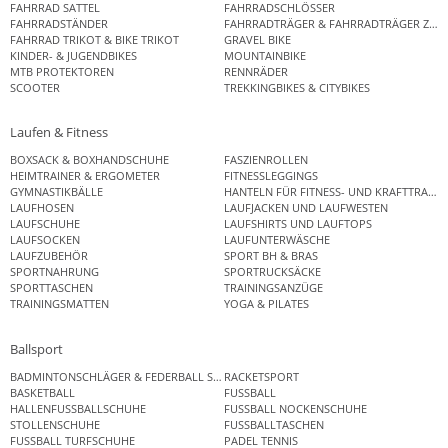
FAHRRAD SATTEL
FAHRRADSCHLÖSSER
FAHRRADSTÄNDER
FAHRRADTRÄGER & FAHRRADTRÄGER ZUB
FAHRRAD TRIKOT & BIKE TRIKOT
GRAVEL BIKE
KINDER- & JUGENDBIKES
MOUNTAINBIKE
MTB PROTEKTOREN
RENNRÄDER
SCOOTER
TREKKINGBIKES & CITYBIKES
Laufen & Fitness
BOXSACK & BOXHANDSCHUHE
FASZIENROLLEN
HEIMTRAINER & ERGOMETER
FITNESSLEGGINGS
GYMNASTIKBÄLLE
HANTELN FÜR FITNESS- UND KRAFTTRAINI
LAUFHOSEN
LAUFJACKEN UND LAUFWESTEN
LAUFSCHUHE
LAUFSHIRTS UND LAUFTOPS
LAUFSOCKEN
LAUFUNTERWÄSCHE
LAUFZUBEHÖR
SPORT BH & BRAS
SPORTNAHRUNG
SPORTRUCKSÄCKE
SPORTTASCHEN
TRAININGSANZÜGE
TRAININGSMATTEN
YOGA & PILATES
Ballsport
BADMINTONSCHLÄGER & FEDERBALL SETS
RACKETSPORT
BASKETBALL
FUSSBALL
HALLENFUSSBALLSCHUHE
FUSSBALL NOCKENSCHUHE
STOLLENSCHUHE
FUSSBALLTASCHEN
FUSSBALL TURFSCHUHE
PADEL TENNIS