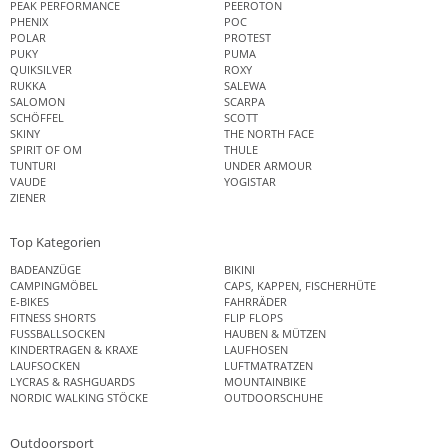
PEAK PERFORMANCE
PEEROTON
PHENIX
POC
POLAR
PROTEST
PUKY
PUMA
QUIKSILVER
ROXY
RUKKA
SALEWA
SALOMON
SCARPA
SCHÖFFEL
SCOTT
SKINY
THE NORTH FACE
SPIRIT OF OM
THULE
TUNTURI
UNDER ARMOUR
VAUDE
YOGISTAR
ZIENER
Top Kategorien
BADEANZÜGE
BIKINI
CAMPINGMÖBEL
CAPS, KAPPEN, FISCHERHÜTE
E-BIKES
FAHRRÄDER
FITNESS SHORTS
FLIP FLOPS
FUSSBALLSOCKEN
HAUBEN & MÜTZEN
KINDERTRAGEN & KRAXE
LAUFHOSEN
LAUFSOCKEN
LUFTMATRATZEN
LYCRAS & RASHGUARDS
MOUNTAINBIKE
NORDIC WALKING STÖCKE
OUTDOORSCHUHE
Outdoorsport