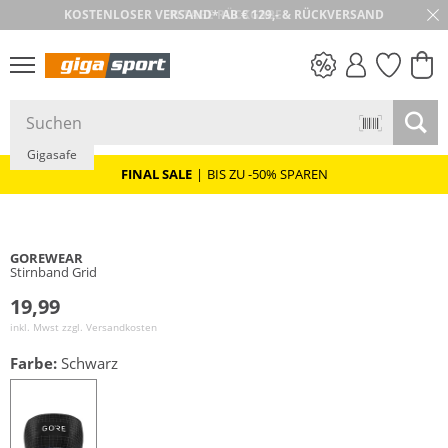
30 TAGE RÜCKGABE
PREIS & WERT
SALE
Gigasafe
FINAL SALE
|
BIS ZU -50% SPAREN
GOREWEAR
Stirnband Grid
19,99
inkl. Mwst zzgl.
Versandkosten
Farbe:
Schwarz