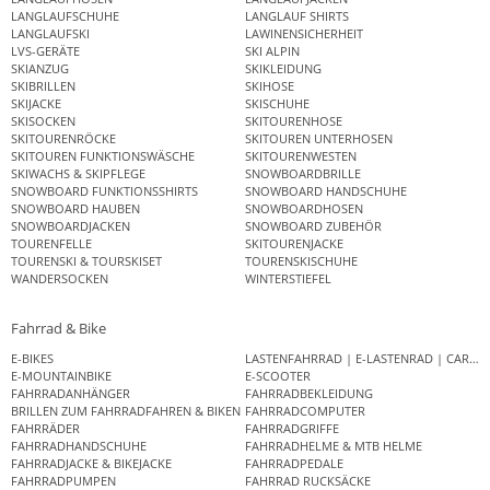
LANGLAUFSCHUHE
LANGLAUF SHIRTS
LANGLAUFSKI
LAWINENSICHERHEIT
LVS-GERÄTE
SKI ALPIN
SKIANZUG
SKIKLEIDUNG
SKIBRILLEN
SKIHOSE
SKIJACKE
SKISCHUHE
SKISOCKEN
SKITOURENHOSE
SKITOURENRÖCKE
SKITOUREN UNTERHOSEN
SKITOUREN FUNKTIONSWÄSCHE
SKITOURENWESTEN
SKIWACHS & SKIPFLEGE
SNOWBOARDBRILLE
SNOWBOARD FUNKTIONSSHIRTS
SNOWBOARD HANDSCHUHE
SNOWBOARD HAUBEN
SNOWBOARDHOSEN
SNOWBOARDJACKEN
SNOWBOARD ZUBEHÖR
TOURENFELLE
SKITOURENJACKE
TOURENSKI & TOURSKISET
TOURENSKISCHUHE
WANDERSOCKEN
WINTERSTIEFEL
Fahrrad & Bike
E-BIKES
LASTENFAHRRAD | E-LASTENRAD | CAR
E-MOUNTAINBIKE
E-SCOOTER
FAHRRADANHÄNGER
FAHRRADBEKLEIDUNG
BRILLEN ZUM FAHRRADFAHREN & BIKEN
FAHRRADCOMPUTER
FAHRRÄDER
FAHRRADGRIFFE
FAHRRADHANDSCHUHE
FAHRRADHELME & MTB HELME
FAHRRADJACKE & BIKEJACKE
FAHRRADPEDALE
FAHRRADPUMPEN
FAHRRAD RUCKSÄCKE