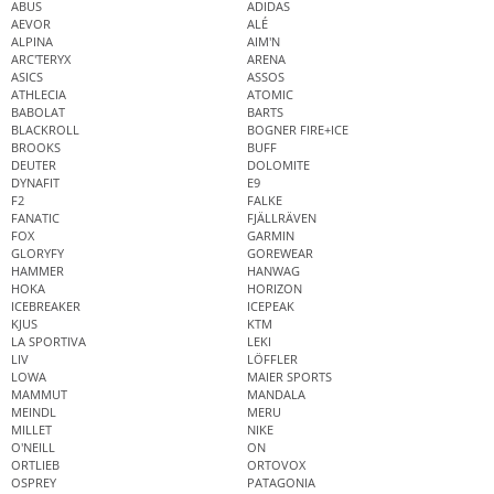
ABUS
ADIDAS
AEVOR
ALÉ
ALPINA
AIM'N
ARC'TERYX
ARENA
ASICS
ASSOS
ATHLECIA
ATOMIC
BABOLAT
BARTS
BLACKROLL
BOGNER FIRE+ICE
BROOKS
BUFF
DEUTER
DOLOMITE
DYNAFIT
E9
F2
FALKE
FANATIC
FJÄLLRÄVEN
FOX
GARMIN
GLORYFY
GOREWEAR
HAMMER
HANWAG
HOKA
HORIZON
ICEBREAKER
ICEPEAK
KJUS
KTM
LA SPORTIVA
LEKI
LIV
LÖFFLER
LOWA
MAIER SPORTS
MAMMUT
MANDALA
MEINDL
MERU
MILLET
NIKE
O'NEILL
ON
ORTLIEB
ORTOVOX
OSPREY
PATAGONIA