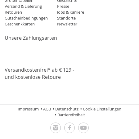
Größentabellen
Geschichte
Versand & Lieferung
Presse
Retouren
Jobs & Karriere
Gutscheinbedingungen
Standorte
Geschenkkarten
Newsletter
Unsere Zahlungsarten
Klarna
Mastercard
Visa
Diners
Applepay
Amazon
Paypa
Versandkostenfrei* ab € 129,-
und kostenlose Retoure
DHL
Gebrüder Weiss
Impressum
AGB
Datenschutz
Cookie Einstellungen
Barrierefreiheit