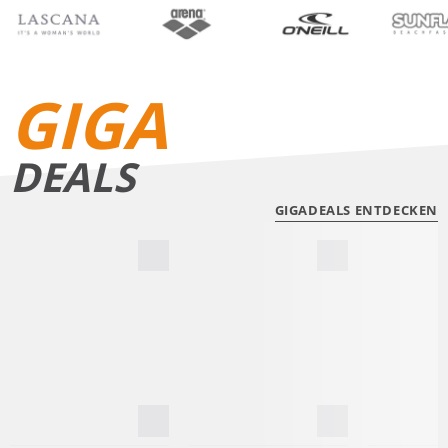
BIKINIS
BADE­SHORTS
GIGA
DEALS
GIGADEALS ENTDECKEN