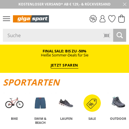
KOSTENLOSER VERSAND* AB € 129,- & RÜCKVERSAND
30 TAGE RÜCKGABE
PREIS & WERT
SALE
FINAL SALE: BIS ZU -50%
Heiße Sommer-Deals für Sie
JETZT SPAREN
SPORTARTEN
BIKE
SWIM &
LAUFEN
SALE
OUTDOOR
BEACH