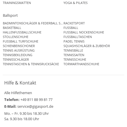
TRAININGSMATTEN
YOGA & PILATES
Ballsport
BADMINTONSCHLÄGER & FEDERBALL SETS
RACKETSPORT
BASKETBALL
FUSSBALL
HALLENFUSSBALLSCHUHE
FUSSBALL NOCKENSCHUHE
STOLLENSCHUHE
FUSSBALLTASCHEN
FUSSBALL TURFSCHUHE
PADEL TENNIS
SCHIENBEINSCHONER
SQUASHSCHLÄGER & ZUBEHÖR
TENNIS AUSRÜSTUNG
TENNISBÄLLE
TENNISBEKLEIDUNG
TENNISSAITEN
TENNISSCHLÄGER
TENNISSCHUHE
TENNISTASCHEN & TENNISRUCKSÄCKE
TORWARTHANDSCHUHE
Hilfe & Kontakt
Alle Hilfethemen
Telefon:
+49 811 88 99 81 77
E-Mail:
service@gigasport.de
Mo. – Fr. 9.30 bis 18.30 Uhr
Sa. 9.30 bis 18.00 Uhr