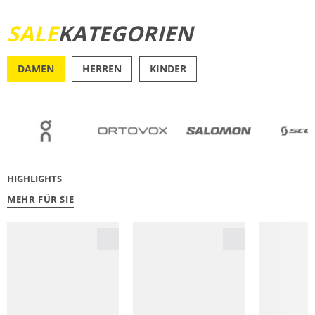
SALE
KATEGORIEN
JETZT ENTDECKEN
DAMEN
HERREN
KINDER
OUTDOOR
RU
HIGHLIGHTS
MEHR FÜR SIE