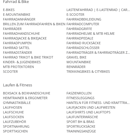
Fahrrad & Bike
E-BIKES
LASTENFAHRRAD | E-LASTENRAD | CAR
E-MOUNTAINBIKE
E-SCOOTER
FAHRRADANHÄNGER
FAHRRADBEKLEIDUNG
BRILLEN ZUM FAHRRADFAHREN & BIKEN
FAHRRADCOMPUTER
FAHRRÄDER
FAHRRADGRIFFE
FAHRRADHANDSCHUHE
FAHRRADHELME & MTB HELME
FAHRRADJACKE & BIKEJACKE
FAHRRADPEDALE
FAHRRADPUMPEN
FAHRRAD RUCKSÄCKE
FAHRRAD SATTEL
FAHRRADSCHLÖSSER
FAHRRADSTÄNDER
FAHRRADTRÄGER & FAHRRADTRÄGER ZUB
FAHRRAD TRIKOT & BIKE TRIKOT
GRAVEL BIKE
KINDER- & JUGENDBIKES
MOUNTAINBIKE
MTB PROTEKTOREN
RENNRÄDER
SCOOTER
TREKKINGBIKES & CITYBIKES
Laufen & Fitness
BOXSACK & BOXHANDSCHUHE
FASZIENROLLEN
HEIMTRAINER & ERGOMETER
FITNESSLEGGINGS
GYMNASTIKBÄLLE
HANTELN FÜR FITNESS- UND KRAFTTRAINI
LAUFHOSEN
LAUFJACKEN UND LAUFWESTEN
LAUFSCHUHE
LAUFSHIRTS UND LAUFTOPS
LAUFSOCKEN
LAUFUNTERWÄSCHE
LAUFZUBEHÖR
SPORT BH & BRAS
SPORTNAHRUNG
SPORTRUCKSÄCKE
SPORTTASCHEN
TRAININGSANZÜGE