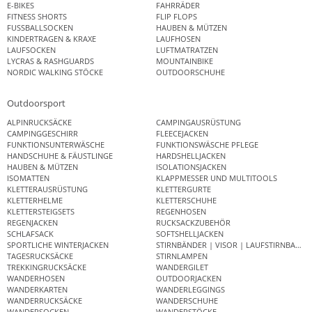
E-BIKES
FAHRRÄDER
FITNESS SHORTS
FLIP FLOPS
FUSSBALLSOCKEN
HAUBEN & MÜTZEN
KINDERTRAGEN & KRAXE
LAUFHOSEN
LAUFSOCKEN
LUFTMATRATZEN
LYCRAS & RASHGUARDS
MOUNTAINBIKE
NORDIC WALKING STÖCKE
OUTDOORSCHUHE
Outdoorsport
ALPINRUCKSÄCKE
CAMPINGAUSRÜSTUNG
CAMPINGGESCHIRR
FLEECEJACKEN
FUNKTIONSUNTERWÄSCHE
FUNKTIONSWÄSCHE PFLEGE
HANDSCHUHE & FÄUSTLINGE
HARDSHELLJACKEN
HAUBEN & MÜTZEN
ISOLATIONSJACKEN
ISOMATTEN
KLAPPMESSER UND MULTITOOLS
KLETTERAUSRÜSTUNG
KLETTERGURTE
KLETTERHELME
KLETTERSCHUHE
KLETTERSTEIGSETS
REGENHOSEN
REGENJACKEN
RUCKSACKZUBEHÖR
SCHLAFSACK
SOFTSHELLJACKEN
SPORTLICHE WINTERJACKEN
STIRNBÄNDER | VISOR | LAUFSTIRNBAND
TAGESRUCKSÄCKE
STIRNLAMPEN
TREKKINGRUCKSÄCKE
WANDERGILET
WANDERHOSEN
OUTDOORJACKEN
WANDERKARTEN
WANDERLEGGINGS
WANDERRUCKSÄCKE
WANDERSCHUHE
WANDERSOCKEN
WANDERSTÖCKE