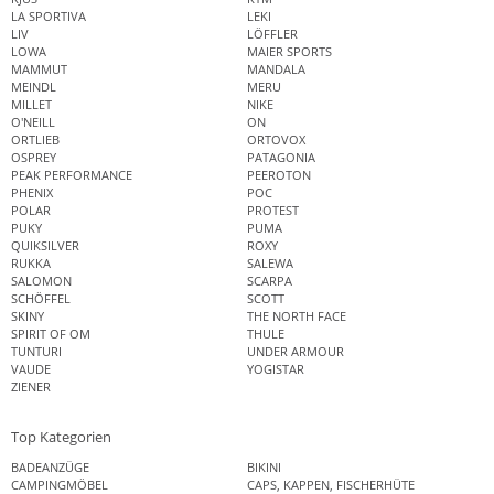
LA SPORTIVA
LEKI
LIV
LÖFFLER
LOWA
MAIER SPORTS
MAMMUT
MANDALA
MEINDL
MERU
MILLET
NIKE
O'NEILL
ON
ORTLIEB
ORTOVOX
OSPREY
PATAGONIA
PEAK PERFORMANCE
PEEROTON
PHENIX
POC
POLAR
PROTEST
PUKY
PUMA
QUIKSILVER
ROXY
RUKKA
SALEWA
SALOMON
SCARPA
SCHÖFFEL
SCOTT
SKINY
THE NORTH FACE
SPIRIT OF OM
THULE
TUNTURI
UNDER ARMOUR
VAUDE
YOGISTAR
ZIENER
Top Kategorien
BADEANZÜGE
BIKINI
CAMPINGMÖBEL
CAPS, KAPPEN, FISCHERHÜTE