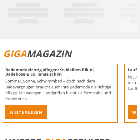
GIGA
MAGAZIN
Bademode richtig pflegen: So bleiben Bikini,
Laufen
Badehose & Co. lange schön
Joggen
Sommer, Sonne, Schwimmbad – doch nach dem
der ri
Badevergnügen braucht auch Ihre Bademode die richtige
Lauftr
Pflege. Mit wenigen Handgriffen bleibt sie formstabil und
farbintensiv.
WEITERLESEN
WE