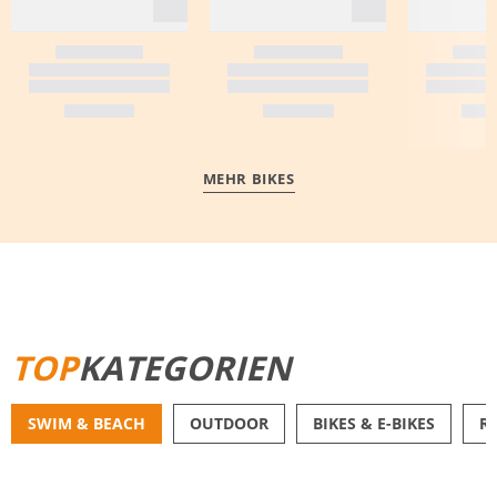
MEHR BIKES
MEHR ERFAHREN
TOP
KATEGORIEN
SWIM & BEACH
OUTDOOR
BIKES & E-BIKES
R