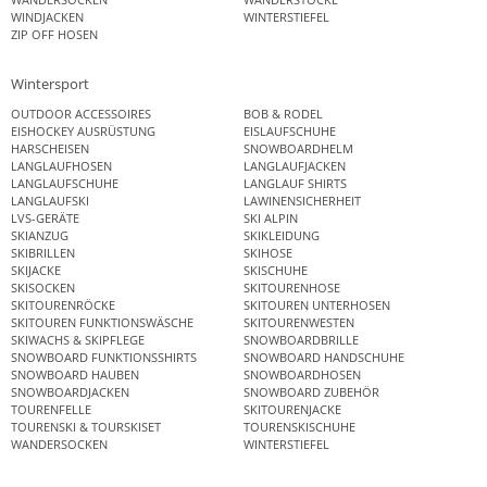
WINDJACKEN
WINTERSTIEFEL
ZIP OFF HOSEN
Wintersport
OUTDOOR ACCESSOIRES
BOB & RODEL
EISHOCKEY AUSRÜSTUNG
EISLAUFSCHUHE
HARSCHEISEN
SNOWBOARDHELM
LANGLAUFHOSEN
LANGLAUFJACKEN
LANGLAUFSCHUHE
LANGLAUF SHIRTS
LANGLAUFSKI
LAWINENSICHERHEIT
LVS-GERÄTE
SKI ALPIN
SKIANZUG
SKIKLEIDUNG
SKIBRILLEN
SKIHOSE
SKIJACKE
SKISCHUHE
SKISOCKEN
SKITOURENHOSE
SKITOURENRÖCKE
SKITOUREN UNTERHOSEN
SKITOUREN FUNKTIONSWÄSCHE
SKITOURENWESTEN
SKIWACHS & SKIPFLEGE
SNOWBOARDBRILLE
SNOWBOARD FUNKTIONSSHIRTS
SNOWBOARD HANDSCHUHE
SNOWBOARD HAUBEN
SNOWBOARDHOSEN
SNOWBOARDJACKEN
SNOWBOARD ZUBEHÖR
TOURENFELLE
SKITOURENJACKE
TOURENSKI & TOURSKISET
TOURENSKISCHUHE
WANDERSOCKEN
WINTERSTIEFEL