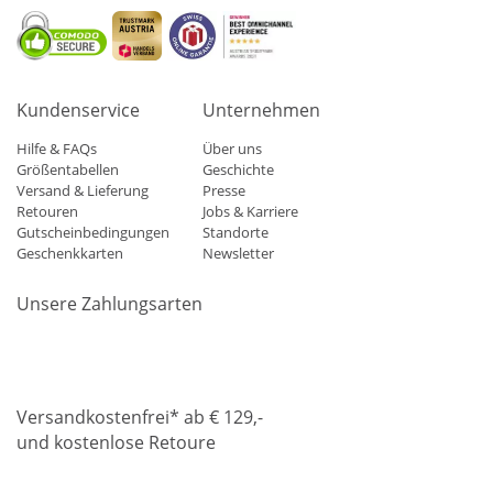
Kundenservice
Unternehmen
Hilfe & FAQs
Über uns
Größentabellen
Geschichte
Versand & Lieferung
Presse
Retouren
Jobs & Karriere
Gutscheinbedingungen
Standorte
Geschenkkarten
Newsletter
Unsere Zahlungsarten
Klarna
Mastercard
Visa
Diners
Applepay
Amazon
Paypa
Versandkostenfrei* ab € 129,-
und kostenlose Retoure
DHL
Gebrüder Weiss