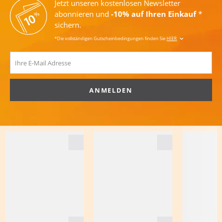
Jetzt unseren kostenlosen Newsletter
abonnieren und
-10% auf Ihren Einkauf
*
sichern.
*Die vollständigen Gutscheinbedingungen finden Sie
HIER
ANMELDEN