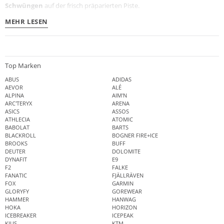
Schwüngen
auf der frisch präparierten Piste.
MEHR LESEN
Top Marken
ABUS
ADIDAS
AEVOR
ALÉ
ALPINA
AIM'N
ARC'TERYX
ARENA
ASICS
ASSOS
ATHLECIA
ATOMIC
BABOLAT
BARTS
BLACKROLL
BOGNER FIRE+ICE
BROOKS
BUFF
DEUTER
DOLOMITE
DYNAFIT
E9
F2
FALKE
FANATIC
FJÄLLRÄVEN
FOX
GARMIN
GLORYFY
GOREWEAR
HAMMER
HANWAG
HOKA
HORIZON
ICEBREAKER
ICEPEAK
KJUS
KTM